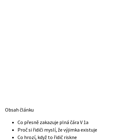
Obsah článku
Co přesně zakazuje plná čára V 1a
Proč si řidiči myslí, že výjimka existuje
Co hrozí, když to řidič riskne