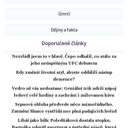
Úmrtí
Dějiny a fakta
Doporučené články
Nezvládl jsem to v hlavě. Čepo odhalil, co stálo za
jeho neúspěšným UFC debutem
Kdy změnit životní styl, abyste oddálili nástup
demence?
Vedro už vás nedostane: Geniální trik udrží nápoj
ledový celé hodiny a zachrání i milovanou kávu
Srpnová obloha předvede něco mimořádného.
Zatmění Slunce vystřídá noc plná padajících hvězd
Líbáš jako bůh: Poledňáková dostala stopku,
Bartoška odmítl sportovat a ústřední píseň, která