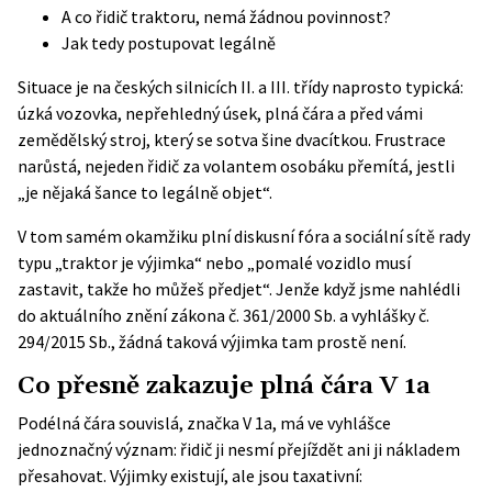
A co řidič traktoru, nemá žádnou povinnost?
Jak tedy postupovat legálně
Situace je na českých silnicích II. a III. třídy naprosto typická:
úzká vozovka, nepřehledný úsek, plná čára a před vámi
zemědělský stroj, který se sotva šine dvacítkou. Frustrace
narůstá, nejeden řidič za volantem osobáku přemítá, jestli
„je nějaká šance to legálně objet“.
V tom samém okamžiku plní diskusní fóra a sociální sítě rady
typu „traktor je výjimka“ nebo „pomalé vozidlo musí
zastavit, takže ho můžeš předjet“. Jenže když jsme nahlédli
do aktuálního znění
zákona č. 361/2000 Sb.
a
vyhlášky č.
294/2015 Sb.
, žádná taková výjimka tam prostě není.
Co přesně zakazuje plná čára V 1a
Podélná čára souvislá, značka V 1a, má ve vyhlášce
jednoznačný význam: řidič ji nesmí přejíždět ani ji nákladem
přesahovat. Výjimky existují, ale jsou taxativní: