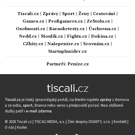
Tiscali.cz
|
Zprávy
|
Sport
|
Ženy
|
Cestování
|
Games.cz
|
Profigamers.cz
|
ZeStolu.cz
|
Osobnosti.cz
|
Karaoketexty.cz
|
Úschovna.cz
|
Nedd.cz
|
Moulík.cz
|
Fights.cz
|
Dokina.cz
|
CZhity.cz
|
Našepeníze.cz
|
Srovnám.cz
|
StartupInsider.cz
Partneři:
Peníze.cz
Tiscali.cz
je český zpravodajský portál, na kterém najdete
zprávy
z domova
a ze světa,
sport
, finance nebo servis s předpovědí počasí. Mezi oblíbené
služby patří i
e-mail zdarma
.
© 2026 Tiscali.cz |
TISCALI MEDIA, a.s.
|
Člen skupiny DIGNITY, s.r.o.
|
Kontakt
|
O nás
|
Kodex