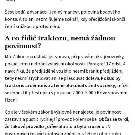
Šest bodů z dvanácti. Jediný manévr, polovina bodového
konta. A to ani nezmiňujeme scénář, kdy předjíždění skončí
čelní srážkou v protisměru.
A co řidič traktoru, nemá žádnou
povinnost?
Má. Zákon mu ukládá jet vpravo, při pravém okraji vozovky,
pokud tomu nebrání zvláštní okolnosti. Paragraf 17 odst. 4
navíc říká, že předjížděné vozidlo nesmí bránit předjíždění,
tedy nesmí zrychlovat ani se přesouvat doleva.
Pokud by
traktorista demonstrativně blokoval střed vozovky
, může
se dopustit přestupku s pokutou 2 000–5 000 Kč ve správním
řízení.
Co ale v českém zákoně výslovně nenajdete, je povinnost
zastavit a pustit rychlejší provoz kolem sebe.
Občas se tvrdí,
že takové pravidlo „dříve platilo a bylo zrušeno“.
V
dostupných českých úplných zněních, včetně toho z roku