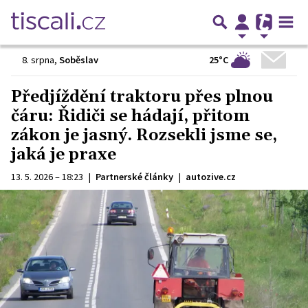
25°C
8. srpna
,
Soběslav
Předjíždění traktoru přes plnou
čáru: Řidiči se hádají, přitom
zákon je jasný. Rozsekli jsme se,
jaká je praxe
13. 5. 2026 – 18:23
|
Partnerské články
|
autozive.cz