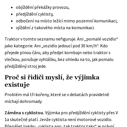
objíždění překážky provozu,
předjíždění cyklisty,
odbočení na místo ležící mimo pozemní komunikaci,
vjíždění z takového místa na komunikaci.
Traktor v tomto seznamu nefiguruje. Ani „pomalé vozidlo“
jako kategorie. Ani „vozidlo jedoucí pod 30 km/h“. Kdo
přejede plnou čáru, aby předjel kombajn nebo traktor s
vlečkou, porušuje vyhlášku, bez ohledu na to, jak pomalu
předjížděný stroj jede.
Proč si řidiči myslí, že výjimka
existuje
Problém má tři kořeny, které se v debatách pravidelně
míchají dohromady.
Záměna s cyklistou.
Výjimka pro předjíždění cyklisty přes V
1a skutečně platí. Jenže cyklista není motorové vozidlo.
Přenášet logiku „cyklista ano, tak traktor taky“ je právní