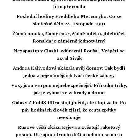
film přerostla
Poslední hodiny Freddieho Mercuryho: Co se
skutečně dělo 24. listopadu 1991
Žádná mouka, žádný cukr, žádné mléko, jídelníček
Ronalda je záměrně jednotvárný
Nezápasím v Clashi, zdůraznil Roušal. Vzápětí se
ozval Sivák
Andrea Kalivodová ukázala svůj domov: Tak bydlí
jedna z nejznámějších tváří české zábavy
Vosy jsou v srpnu nejnebezpečnější: Přírodní triky,
jak je vyhnat ze zahrady a domu
Galaxy Z Fold8 Ultra stojí jmění, ale stojí za to. Po
pár hodinách člověk zjistí, že cesta zpátky
neexistuje
Rusové věští zkázu Kyjeva a zvěstují raketový
postup. Ukrajinci frontu drží a nehnou se ani o