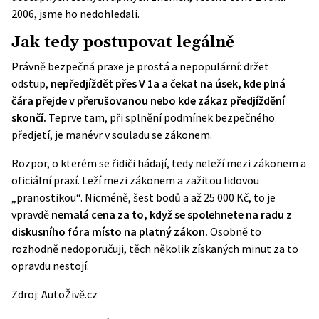
2006, jsme ho nedohledali.
Jak tedy postupovat legálně
Právně bezpečná praxe je prostá a nepopulární: držet
odstup,
nepředjíždět přes V 1a a čekat na úsek, kde plná
čára přejde v přerušovanou nebo kde zákaz předjíždění
skončí.
Teprve tam, při splnění podmínek bezpečného
předjetí, je manévr v souladu se zákonem.
Rozpor, o kterém se řidiči hádají, tedy neleží mezi zákonem a
oficiální praxí. Leží mezi zákonem a zažitou lidovou
„pranostikou“. Nicméně, šest bodů a až 25 000 Kč, to je
vpravdě
nemalá cena za to, když se spolehnete na radu z
diskusního fóra místo na platný zákon.
Osobně to
rozhodně nedoporučuji, těch několik získaných minut za to
opravdu nestojí.
Zdroj:
AutoŽivě.cz