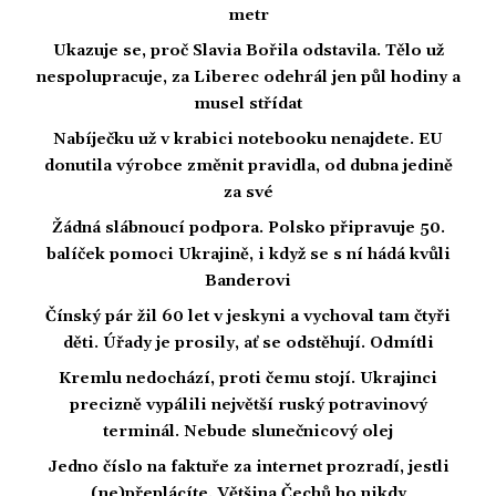
metr
Ukazuje se, proč Slavia Bořila odstavila. Tělo už
nespolupracuje, za Liberec odehrál jen půl hodiny a
musel střídat
Nabíječku už v krabici notebooku nenajdete. EU
donutila výrobce změnit pravidla, od dubna jedině
za své
Žádná slábnoucí podpora. Polsko připravuje 50.
balíček pomoci Ukrajině, i když se s ní hádá kvůli
Banderovi
Čínský pár žil 60 let v jeskyni a vychoval tam čtyři
děti. Úřady je prosily, ať se odstěhují. Odmítli
Kremlu nedochází, proti čemu stojí. Ukrajinci
precizně vypálili největší ruský potravinový
terminál. Nebude slunečnicový olej
Jedno číslo na faktuře za internet prozradí, jestli
(ne)přeplácíte. Většina Čechů ho nikdy