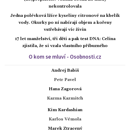
nekontrolovala
Jedna polévková lžíce kyseliny citronové na kbelík
vody. Okurky po ní nabírají objem a kořeny
vstřebávají víc živin
17 let manželství, tři děti a pak test DNA: Celina
zjistila, že si vzala vlastního příbuzného
O kom se mluví - Osobnosti.cz
Andrej Babiš
Petr Pavel
Hana Zagorová
Kazma Kazmitch
Kim Kardashian
Karlos Vémola
Marek Ztracený