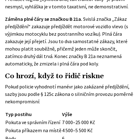
nesmysl, vyhláška je v tomto taxativní, ne demonstrativní.
Záměna plné čáry se značkou B 21a.
Svislá značka „Zákaz
předjíždění“ zakazuje předjíždět motorové vozidlo vlevo (s
výjimkou motocyklu bez postranního vozíku). Plná čára
zakazuje její přejetí. Jsou to dva samostatné zákazy, které
mohou platit souběžně, přičemž jeden může skončit,
zatímco druhý dál trvá. Konec značky B 21a neznamená
automaticky, že zmizela i plná čára pod koly.
Co hrozí, když to řidič riskne
Pokud policie vyhodnotí manévr jako zakázané předjíždění,
sazby jsou podle § 125c zákona o silničním provozu poměrně
nekompromisní:
Typ postihu
Výše
Pokuta ve správním řízení
7 000–25 000 Kč
Pokuta příkazem na místě
4 500–5 500 Kč
Body
6