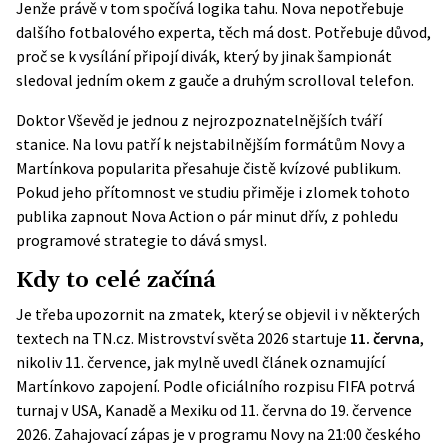
Jenže právě v tom spočívá logika tahu. Nova nepotřebuje
dalšího fotbalového experta, těch má dost. Potřebuje důvod,
proč se k vysílání připojí divák, který by jinak šampionát
sledoval jedním okem z gauče a druhým scrolloval telefon.
Doktor Vševěd je jednou z nejrozpoznatelnějších tváří
stanice. Na lovu patří k nejstabilnějším formátům Novy a
Martínkova popularita přesahuje čistě kvízové publikum.
Pokud jeho přítomnost ve studiu přiměje i zlomek tohoto
publika zapnout Nova Action o pár minut dřív, z pohledu
programové strategie to dává smysl.
Kdy to celé začíná
Je třeba upozornit na zmatek, který se objevil i v některých
textech na TN.cz. Mistrovství světa 2026 startuje
11. června
,
nikoliv 11. července, jak mylně uvedl článek oznamující
Martínkovo zapojení. Podle
oficiálního rozpisu FIFA
potrvá
turnaj v USA, Kanadě a Mexiku od 11. června do 19. července
2026. Zahajovací zápas je v programu Novy na 21:00 českého