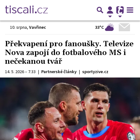
33°C
10. srpna
,
Vavřinec
Překvapení pro fanoušky. Televize
Nova zapojí do fotbalového MS i
nečekanou tvář
14. 5. 2026 – 7:33
|
Partnerské články
|
sportyzive.cz