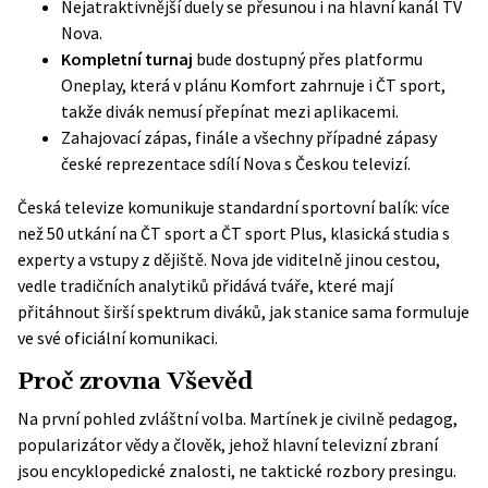
Nejatraktivnější duely se přesunou i na hlavní kanál TV
Nova.
Kompletní turnaj
bude dostupný přes platformu
Oneplay, která v plánu Komfort zahrnuje i ČT sport,
takže divák nemusí přepínat mezi aplikacemi.
Zahajovací zápas, finále a všechny případné zápasy
české reprezentace sdílí Nova s Českou televizí.
Česká televize komunikuje standardní sportovní balík: více
než 50 utkání na ČT sport a ČT sport Plus, klasická studia s
experty a vstupy z dějiště. Nova jde viditelně jinou cestou,
vedle tradičních analytiků přidává tváře, které mají
přitáhnout širší spektrum diváků, jak stanice sama formuluje
ve své
oficiální komunikaci
.
Proč zrovna Vševěd
Na první pohled zvláštní volba. Martínek je civilně pedagog,
popularizátor vědy a člověk, jehož hlavní televizní zbraní
jsou encyklopedické znalosti, ne taktické rozbory presingu.