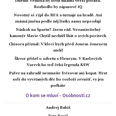
Dnešní Vémola by svou mladší verzi porazil.
Rozhodlo by zápasové IQ
Novotný si rýpl do RFA a turnaje na hradě. Ani
známá jména podle něj lístky samy neprodají
Náskok na Spartu? Jsem rád. Nezastavitelný
kanonýr Slavie Chytil nechtěl lhát o svých pocitech
Chisora přiznal: V kleci bych před Jonem Jonesem
utekl
Škvor přišel o odvetu s Fleurym. V Karlových
Varech ho teď čeká legenda KSW
Pařez na zahradě nemusíte frézovat ani kopat. Hrst
soli do vyvrtaných děr ho rozloží zevnitř, vy jen
počkáte
O kom se mluví - Osobnosti.cz
Andrej Babiš