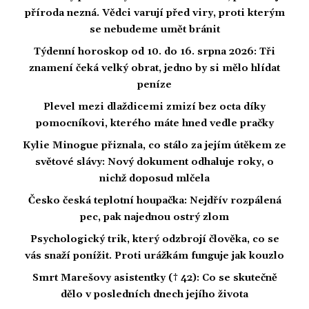
příroda nezná. Vědci varují před viry, proti kterým
se nebudeme umět bránit
Týdenní horoskop od 10. do 16. srpna 2026: Tři
znamení čeká velký obrat, jedno by si mělo hlídat
peníze
Plevel mezi dlaždicemi zmizí bez octa díky
pomocníkovi, kterého máte hned vedle pračky
Kylie Minogue přiznala, co stálo za jejím útěkem ze
světové slávy: Nový dokument odhaluje roky, o
nichž doposud mlčela
Česko česká teplotní houpačka: Nejdřív rozpálená
pec, pak najednou ostrý zlom
Psychologický trik, který odzbrojí člověka, co se
vás snaží ponížit. Proti urážkám funguje jak kouzlo
Smrt Marešovy asistentky († 42): Co se skutečně
dělo v posledních dnech jejího života