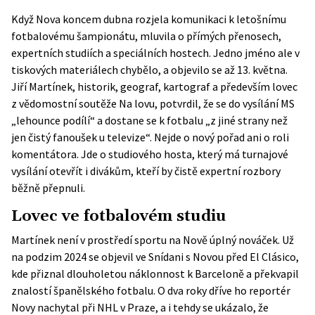
Když Nova koncem dubna rozjela komunikaci k letošnímu
fotbalovému šampionátu, mluvila o přímých přenosech,
expertních studiích a speciálních hostech. Jedno jméno ale v
tiskových materiálech chybělo, a objevilo se až 13. května.
Jiří Martínek, historik, geograf, kartograf a především lovec
z vědomostní soutěže Na lovu, potvrdil, že se do vysílání MS
„lehounce podílí“ a dostane se k fotbalu „z jiné strany než
jen čistý fanoušek u televize“. Nejde o nový pořad ani o roli
komentátora. Jde o studiového hosta, který má turnajové
vysílání otevřít i divákům, kteří by čistě expertní rozbory
běžně přepnuli.
Lovec ve fotbalovém studiu
Martínek není v prostředí sportu na Nově úplný nováček. Už
na podzim 2024 se objevil ve Snídani s Novou před El Clásico,
kde
přiznal dlouholetou náklonnost k Barceloně
a překvapil
znalostí španělského fotbalu. O dva roky dříve ho reportér
Novy nachytal při NHL v Praze, a i tehdy se ukázalo, že