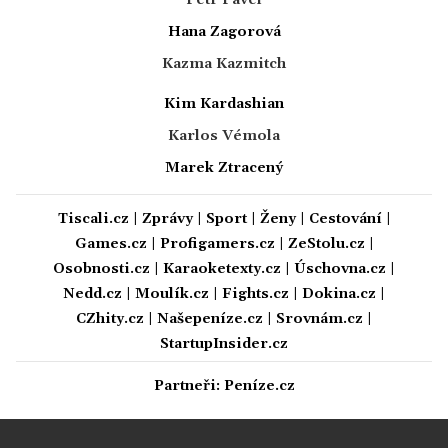
Petr Pavel
Hana Zagorová
Kazma Kazmitch
Kim Kardashian
Karlos Vémola
Marek Ztracený
Tiscali.cz
|
Zprávy
|
Sport
|
Ženy
|
Cestování
|
Games.cz
|
Profigamers.cz
|
ZeStolu.cz
|
Osobnosti.cz
|
Karaoketexty.cz
|
Úschovna.cz
|
Nedd.cz
|
Moulík.cz
|
Fights.cz
|
Dokina.cz
|
CZhity.cz
|
Našepeníze.cz
|
Srovnám.cz
|
StartupInsider.cz
Partneři:
Peníze.cz