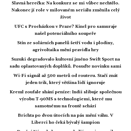
Slavná herečka: Na konkurz se mi vůbec nechtělo.
Nakonec jí role v milovaném seriálu změnila celý
život
UFC s Procházkou v Praze? Kincl pro samuraje
našel potenciálního soupeře
Stín ze solárních panelů šetří vodu i plodiny,
agrivoltaika mění pravidla hry
Suzuki degradovalo kultovní jméno Swift Sport na
sadu oplastovaných doplňků. Posuďte novinku sami
Wi-Fi signál až 500 metrů od routeru. Stačí znát
jeden trik, který většina lidí ignoruje
Kreml zoufale shání peníze: Indii slibuje společnou
výrobu T-90MS s technologiemi, které mu
samotnému na frontě schází
Brichta po dvou útocích na pás mění váhu. V
Liberci ho čeká bývalý šampion