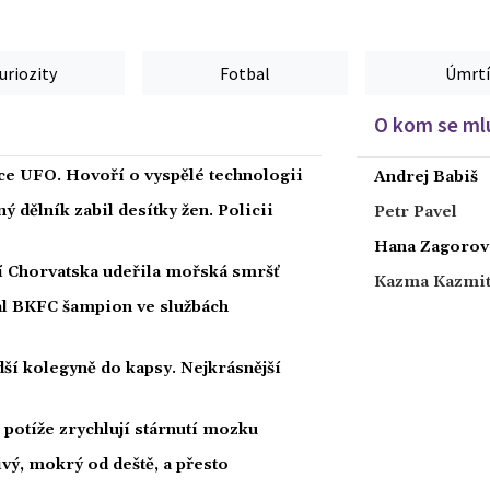
uriozity
Fotbal
Úmrtí
O kom se mlu
íce UFO. Hovoří o vyspělé technologii
Andrej Babiš
 dělník zabil desítky žen. Policii
Petr Pavel
Hana Zagorov
ží Chorvatska udeřila mořská smršť
Kazma Kazmi
nal BKFC šampion ve službách
ší kolegyně do kapsy. Nejkrásnější
potíže zrychlují stárnutí mozku
ivý, mokrý od deště, a přesto