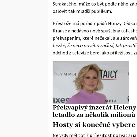
Strakatého, může to být podle něho zál
oslovit tak mladší publikum.
Přestože má pořad 7 pádů Honzy Dědka n
Krause a nedávno nově spuštěná talk sho
překvapením, které nečekal, ale zároveň
hezké, že něco nového začíná, tak prost
odchod z televize bere jako příležitost za
Překvapivý inzerát Helen
letadlo za několik milionů
Hosty si konečně vybere
Ne vždy měl totiž příležitost pozvat si 