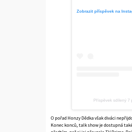
Zobrazit příspěvek na Inst
Příspěvek sdílený 
O pořad Honzy Dědka však diváci nepřijdo
Konec konců, talk show je dostupná také
předtím, než si jej převzala TV Prima. P