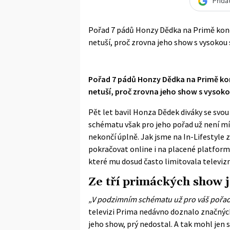
Přida
Pořad 7 pádů Honzy Dědka na Primě končí
netuší, proč zrovna jeho show s vysokou
Pořad 7 pádů Honzy Dědka na Primě konč
netuší, proč zrovna jeho show s vysoko
Pět let bavil Honza Dědek diváky se svo
schématu však pro jeho pořad už není mís
nekončí úplně. Jak jsme na In-Lifestyle 
pokračovat online i na placené platform
které mu dosud často limitovala televiz
Ze tří primáckých show j
„V podzimním schématu už pro váš pořad 
televizi Prima nedávno doznalo značnýc
jeho show, prý nedostal. A tak mohl jen s