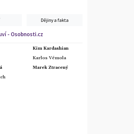
Dějiny a fakta
ví - Osobnosti.cz
Kim Kardashian
Karlos Vémola
á
Marek Ztracený
tch