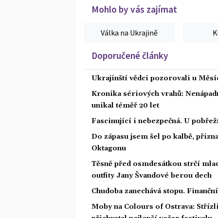
Mohlo by vás zajímat
Válka na Ukrajině
K
Doporučené články
Ukrajinští vědci pozorovali u Měs
Kronika sériových vrahů: Nenápadný
unikal téměř 20 let
Fascinující i nebezpečná. U pobře
Do zápasu jsem šel po kalbě, přiz
Oktagonu
Těsně před osmdesátkou strčí mlad
outfity Jany Švandové berou dech
Chudoba zanechává stopu. Finanční 
Moby na Colours of Ostrava: Střízl