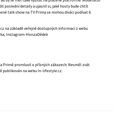
l poslední detaily a ujasnil si, jaké hosty bude chtít
bené talk show na TV Prima se mohou diváci podívat 6.
e.cz na základě veřejně dostupných informací z webu
ka
,
Instagram-HonzaDědek
a Primě promluvil o přísných zákazech: Nesměl zvát
ně publikován na webu
In-lifestyle.cz
.