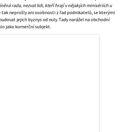
ěná rada, nezvat lidi, kteří hrají v nějakých minisériích u
ě tak neprošly ani osobnosti z řad podnikatelů, se kterými
vybudovat jejich byznys od nuly. Tady narážel na obchodní
lo jako komerční subjekt.