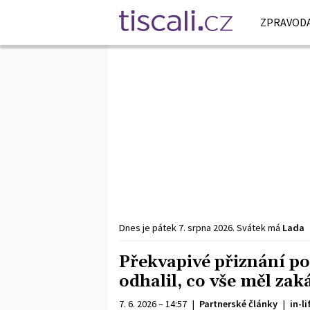
ZPRAVODA
Dnes je
pátek
7. srpna
2026
.
Svátek má
Lada
Překvapivé přiznání p
odhalil, co vše měl za
7. 6. 2026 – 14:57
|
Partnerské články
|
in-li