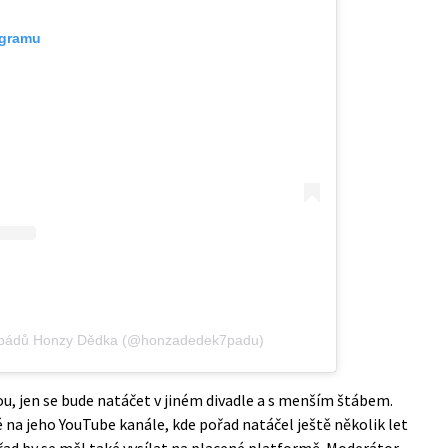
agramu
7 pádů Honzy Dědka (@honzadedek7padu)
u, jen se bude natáčet v jiném divadle a s menším štábem.
 na jeho YouTube kanále, kde pořad natáčel ještě několik let
ořad by se měl také vysílat na placené platformě. Moderátor