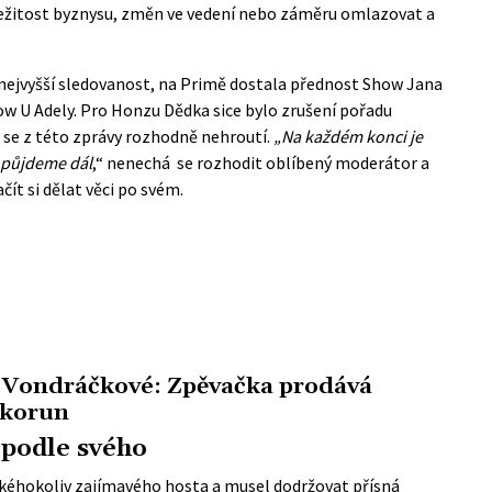
ežitost byznysu, změn ve vedení nebo záměru omlazovat a
ejvyšší sledovanost, na Primě dostala přednost Show Jana
w U Adely. Pro Honzu Dědka sice bylo zrušení pořadu
 se z této zprávy rozhodně nehroutí.
„Na každém konci je
ě půjdeme dál
,“ nenechá se rozhodit oblíbený moderátor a
čít si dělat věci po svém.
y Vondráčkové: Zpěvačka prodává
 korun
 podle svého
jakéhokoliv zajímavého hosta a musel dodržovat přísná