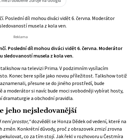
t mezi oblíbené zdroje na Googlu
. Poslední díl mohou diváci vidět 6. června. Moderátor
 sledovaností musela z kola ven.
í. Poslední díl mohou diváci vidět 6. června. Moderátor
u sledovaností musela z kola ven.
u talkshow na televizi Prima. V podzimním vysílacím
to. Konec bere spíše jako novou příležitost. Talkshow totiž
zaznamenali, přesune se do jiného prostředí, bude
ě a moderátor si navíc bude moci svobodněji vybírat hosty,
ní dramaturgie a obchodní pravidla.
e jeho nejsledovanější
není prostor,“
dozvěděl se Honza Dědek od vedení, které na
h změn. Konkrétní důvody, proč z obrazovek zmizí zrovna
pekulovat, co za tím stojí. Jak řekl v rozhovoru u Čestmíra