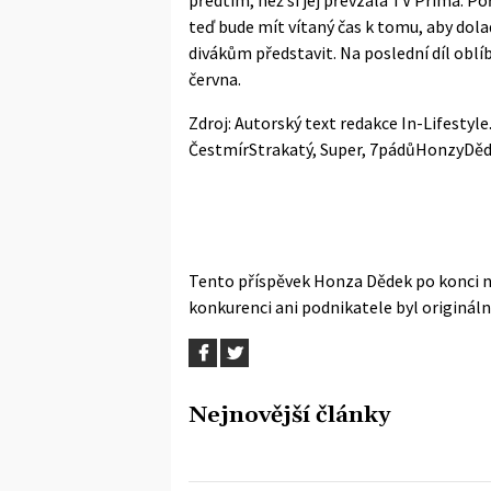
teď bude mít vítaný čas k tomu, aby doladi
divákům představit. Na poslední díl oblí
června.
Zdroj: Autorský text redakce In-Lifestyl
ČestmírStrakatý
,
Super
,
7pádůHonzyDěd
Tento příspěvek
Honza Dědek po konci n
konkurenci ani podnikatele
byl originál
Nejnovější články