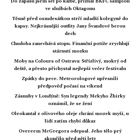
Do zápasu jsem šel po kalbě, přiznal BKFC šampion
ve službách Oktagonu
Těsně před osmdesátkou strčí mladší kolegyně do
kapsy. Nejkrásnější outfity Jany Švandové berou
dech
Chudoba zanechává stopu. Finanční potíže zrychlují
stárnutí mozku
Moby na Colours of Ostrava: Střízlivý, mokrý od
deště, a přesto přichystal nejlepší večer festivalu
Zpátky do pece. Meteorologové upřesnili
předpověď počasí na víkend
Zásnuby v Londýně: Syn legendy Mekyho Žbirky
oznámil, že se žení
Oleokantal z olivového oleje chrání mozek myší, u
lidí zatím chybí důkaz
Overeem McGregora odepsal. Jeho tělo prý
skončilo před pěti lety