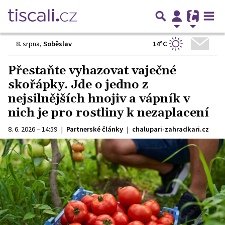
14°C
8. srpna
,
Soběslav
Přestaňte vyhazovat vaječné
skořápky. Jde o jedno z
nejsilnějších hnojiv a vápník v
nich je pro rostliny k nezaplacení
8. 6. 2026 – 14:59
|
Partnerské články
|
chalupari-zahradkari.cz