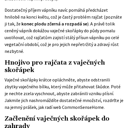
Dostatečný příjem vápníku navíc pomáhá předcházet
hnilobě na konci květu, což je častý problém rajčat (poznáte
ji tak, že
konec plodu zčerná a rozpadá se
). A právě tolik
ceněný vápník dokážou vaječné skořápky do půdy pomalu
uvolňovat, což rajčatům zajistí stálý přísun vápníku po celé
vegetační období, což je pro jejich nepřetržitý a zdravý růst
nezbytné.
Hnojivo pro rajčata z vaječných
skořápek
Vaječné skořápky krátce opláchněte, abyste odstranili
zbytky vaječného bílku, který může přitahovat škůdce. Poté
je nechte zcela vyschnout, abyste zabránili vzniku plísní.
Jakmile jich nashromáždíte dostatečné množství, rozdrťte je
na jemný prášek, jak radí web
CommonSenseHome
.
Začlenění vaječných skořápek do
zahrady