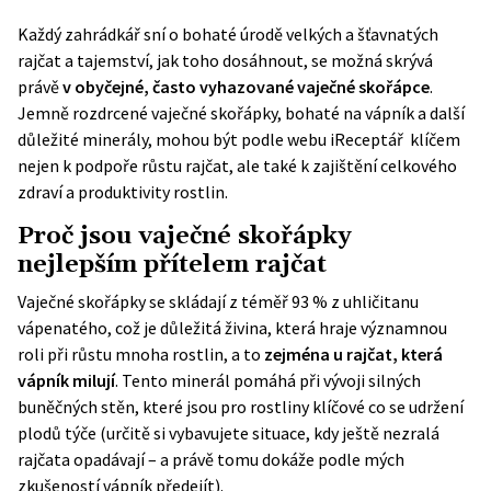
Každý zahrádkář sní o bohaté úrodě velkých a šťavnatých
rajčat a tajemství, jak toho dosáhnout, se možná skrývá
právě
v obyčejné, často vyhazované vaječné skořápce
.
Jemně rozdrcené vaječné skořápky, bohaté na vápník a další
důležité minerály, mohou být podle webu
iReceptář
klíčem
nejen k podpoře růstu rajčat, ale také k zajištění celkového
zdraví a produktivity rostlin.
Proč jsou vaječné skořápky
nejlepším přítelem rajčat
Vaječné skořápky se skládají z téměř 93 % z uhličitanu
vápenatého, což je důležitá živina, která hraje významnou
roli při růstu mnoha rostlin, a to
zejména u rajčat, která
vápník milují
. Tento minerál pomáhá při vývoji silných
buněčných stěn, které jsou pro rostliny klíčové co se udržení
plodů týče (určitě si vybavujete situace, kdy ještě nezralá
rajčata opadávají – a právě tomu dokáže podle mých
zkušeností vápník předejít).