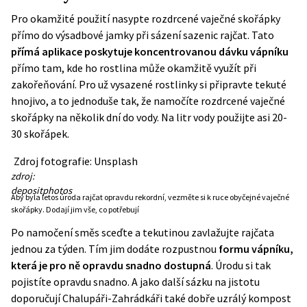
Pro okamžité použití nasypte rozdrcené vaječné skořápky
přímo do výsadbové jamky při sázení sazenic rajčat. Tato
přímá aplikace poskytuje koncentrovanou dávku vápníku
přímo tam, kde ho rostlina může okamžitě využít při
zakořeňování. Pro už vysazené rostlinky si připravte tekuté
hnojivo, a to jednoduše tak, že namočíte rozdrcené vaječné
skořápky na několik dní do vody. Na litr vody použijte asi 20-
30 skořápek.
Zdroj fotografie: Unsplash
zdroj:
depositphotos
Aby byla letos úroda rajčat opravdu rekordní, vezměte si k ruce obyčejné vaječné
skořápky. Dodají jim vše, co potřebují
Po namočení směs sceďte a tekutinou zavlažujte rajčata
jednou za týden. Tím jim dodáte rozpustnou
formu vápníku,
která je pro ně opravdu snadno dostupná
. Úrodu si tak
pojistíte opravdu snadno. A jako další sázku na jistotu
doporučují Chalupáři-Zahrádkáři také dobře uzrálý kompost