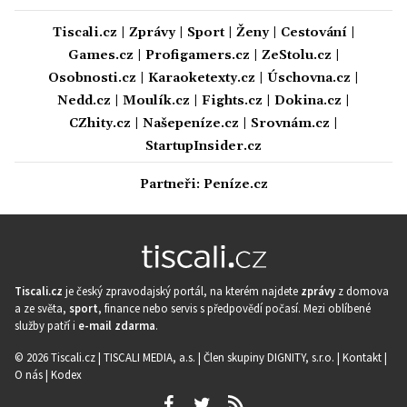
Tiscali.cz
|
Zprávy
|
Sport
|
Ženy
|
Cestování
|
Games.cz
|
Profigamers.cz
|
ZeStolu.cz
|
Osobnosti.cz
|
Karaoketexty.cz
|
Úschovna.cz
|
Nedd.cz
|
Moulík.cz
|
Fights.cz
|
Dokina.cz
|
CZhity.cz
|
Našepeníze.cz
|
Srovnám.cz
|
StartupInsider.cz
Partneři:
Peníze.cz
Tiscali.cz
je český zpravodajský portál, na kterém najdete
zprávy
z domova
a ze světa,
sport
, finance nebo servis s předpovědí počasí. Mezi oblíbené
služby patří i
e-mail zdarma
.
© 2026 Tiscali.cz |
TISCALI MEDIA, a.s.
|
Člen skupiny DIGNITY, s.r.o.
|
Kontakt
|
O nás
|
Kodex