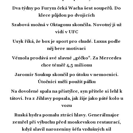
Dva týdny po Furym čeká Wacha šest soupeřů. Do
klece půjdou po dvojicích
Szabová možná v Oktagonu skončila. Novotný ji už
vidí v UFC
Usyk říká, že box je sport pro chudé. Luxus podle
něj bere motivaci
Vémola prodává své slavné „géčko“. Za Mercedes
chce téměř 4,5 milionu
Jaromír Soukup skončil po útoku v nemocnici.
Útočníci měli použít pálku
Na dovolené spala na přistýlce, syn přítele si lehl k
tátovi. Iva z Jihlavy popsala, jak žije jako páté kolo u
vozu
Ruská hydra pomalu ztrácí hlavy. Generálmajor
zemřel při výbuchu před moskevskou restaurací,
když slavil narozeniny šéfa vzdušných sil