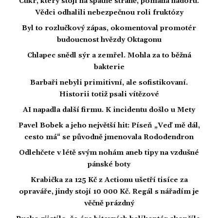
Cukr, který stojí na špatné straně, pomáhá nádoru.
Vědci odhalili nebezpečnou roli fruktózy
Byl to rozlučkový zápas, okomentoval promotér
budoucnost hvězdy Oktagonu
Chlapec snědl sýr a zemřel. Mohla za to běžná
bakterie
Barbaři nebyli primitivní, ale sofistikovaní.
Historii totiž psali vítězové
AI napadla další firmu. K incidentu došlo u Mety
Pavel Bobek a jeho největší hit: Píseň „Veď mě dál,
cesto má“ se původně jmenovala Rododendron
Odlehčete v létě svým nohám aneb tipy na vzdušné
pánské boty
Krabička za 125 Kč z Actionu ušetří tisíce za
opraváře, jindy stojí 10 000 Kč. Regál s nářadím je
věčně prázdný