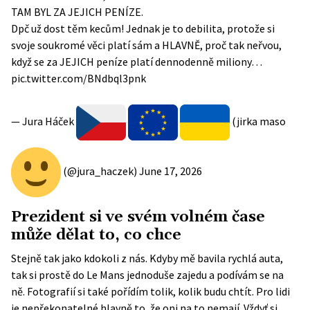
TAM BYL ZA JEJICH PENÍZE.
Dpč už dost těm kecům! Jednak je to debilita, protože si
svoje soukromé věci platí sám a HLAVNĚ, proč tak neřvou,
když se za JEJICH peníze platí dennodenně miliony…
pic.twitter.com/BNdbql3pnk
— Jura Háček
(jirka maso
(@jura_haczek)
June 17, 2026
Prezident si ve svém volném čase
může dělat to, co chce
Stejně tak jako kdokoli z nás. Kdyby mě bavila rychlá auta,
tak si prostě do Le Mans jednoduše zajedu a podívám se na
ně. Fotografií si také pořídím tolik, kolik budu chtít. Pro lidi
je nepřekonatelné hlavně to, že oni na to nemají. Vždyť si