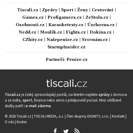
Tiscali.cz
|
Zprávy
|
Sport
|
Ženy
|
Cestování
|
Games.cz
|
Profigamers.cz
|
ZeStolu.cz
|
Osobnosti.cz
|
Karaoketexty.cz
|
Úschovna.cz
|
Nedd.cz
|
Moulík.cz
|
Fights.cz
|
Dokina.cz
|
CZhity.cz
|
Našepeníze.cz
|
Srovnám.cz
|
StartupInsider.cz
Partneři:
Peníze.cz
Tiscali.cz
je český zpravodajský portál, na kterém najdete
zprávy
z domova
a ze světa,
sport
, finance nebo servis s předpovědí počasí. Mezi oblíbené
služby patří i
e-mail zdarma
.
© 2026 Tiscali.cz |
TISCALI MEDIA, a.s.
|
Člen skupiny DIGNITY, s.r.o.
|
Kontakt
|
O nás
|
Kodex