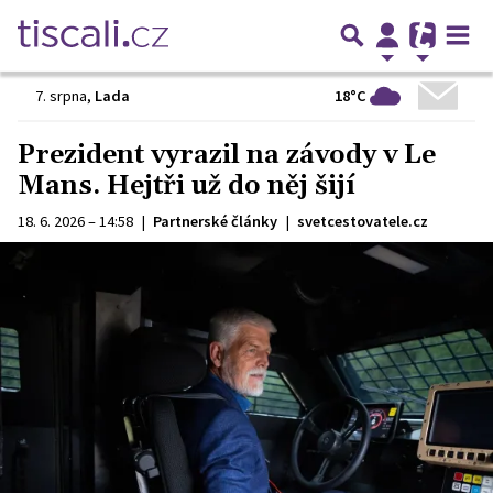
18°C
7. srpna
,
Lada
Prezident vyrazil na závody v Le
Mans. Hejtři už do něj šijí
18. 6. 2026 – 14:58
|
Partnerské články
|
svetcestovatele.cz