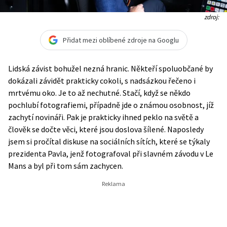
zdroj:
Přidat mezi oblíbené zdroje na Googlu
Lidská závist bohužel nezná hranic. Někteří spoluobčané by
dokázali závidět prakticky cokoli, s nadsázkou řečeno i
mrtvému oko. Je to až nechutné. Stačí, když se někdo
pochlubí fotografiemi, případně jde o známou osobnost, jíž
zachytí novináři. Pak je prakticky ihned peklo na světě a
člověk se dočte věci, které jsou doslova šílené. Naposledy
jsem si pročítal diskuse na sociálních sítích, které se týkaly
prezidenta Pavla, jenž fotografoval při slavném závodu v Le
Mans a byl při tom sám zachycen.