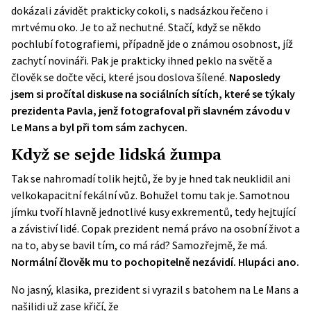
dokázali závidět prakticky cokoli, s nadsázkou řečeno i
mrtvému oko. Je to až nechutné. Stačí, když se někdo
pochlubí fotografiemi, případně jde o známou osobnost, jíž
zachytí novináři. Pak je prakticky ihned peklo na světě a
člověk se dočte věci, které jsou doslova šílené.
Naposledy
jsem si pročítal diskuse na sociálních sítích, které se týkaly
prezidenta Pavla, jenž fotografoval při slavném závodu v
Le Mans a byl při tom sám zachycen.
Když se sejde lidská žumpa
Tak se nahromadí tolik hejtů, že by je hned tak neuklidil ani
velkokapacitní fekální vůz. Bohužel tomu tak je. Samotnou
jímku tvoří hlavně jednotlivé kusy exkrementů, tedy hejtující
a závistiví lidé. Copak prezident nemá právo na osobní život a
na to, aby se bavil tím, co má rád? Samozřejmě, že má.
Normální člověk mu to pochopitelně nezávidí. Hlupáci ano.
No jasný, klasika, prezident si vyrazil s batohem na Le Mans a
našilidi už zase křičí, že