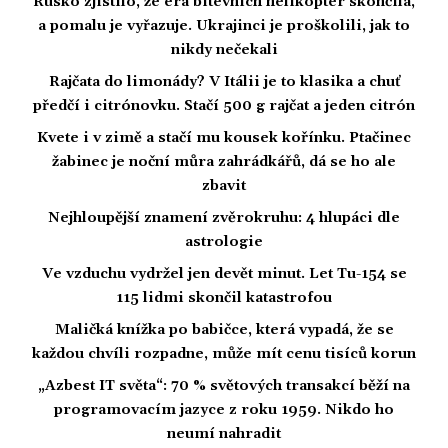
Rusko zjistilo, že éra bitevních helikoptér skončila,
a pomalu je vyřazuje. Ukrajinci je proškolili, jak to
nikdy nečekali
Rajčata do limonády? V Itálii je to klasika a chuť
předčí i citrónovku. Stačí 500 g rajčat a jeden citrón
Kvete i v zimě a stačí mu kousek kořínku. Ptačinec
žabinec je noční můra zahrádkářů, dá se ho ale
zbavit
Nejhloupější znamení zvěrokruhu: 4 hlupáci dle
astrologie
Ve vzduchu vydržel jen devět minut. Let Tu-154 se
115 lidmi skončil katastrofou
Maličká knížka po babičce, která vypadá, že se
každou chvíli rozpadne, může mít cenu tisíců korun
„Azbest IT světa“: 70 % světových transakcí běží na
programovacím jazyce z roku 1959. Nikdo ho
neumí nahradit