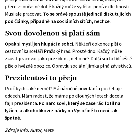
přece v současné době každý může vydělat peníze dle libosti.
Musí ale pracovat.
To se právě spoustě jedinců diskutujících
pod články, případně na sociálních sítích, nechce.
Svou dovolenou si platí sám
Opak si myslí jen hlupáci a sobci.
Někteří dokonce píší o
cestovní kanceláři Pražský hrad. Prostě dno. Každý může
zkusit pracovat jako prezident, nebo ne? Další sorta lidí ještě
píše o hvězdě opozice. Opravdu sociální jímka plná závistivců.
Prezidentovi to přeju
Proč bych také neměl? Má náročné povolání a potřebuje
oddech. Mám radost, že máme po dlouhých letech docela
fajn prezidenta.
Po narcisovi, který se zase rád fotil na
lyžích, a alkoholikovi z bárky na Vysočině to není tak
špatné.
Zdroje info: Autor, Meta