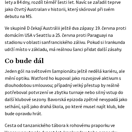
lety a 84 dny, rozdíl téměř šesti let. Navíc se zařadil teprve
jako čtvrtý Australan v historii, který skóroval při svém
debutu na MS.
Ve skupině D čekají Austrálii ještě dva zápasy: 19. června proti
domácím USA v Seattlu a 25. června proti Paraguayi na
stadionu v oblasti sanfranciského zálivu. Pokud si Irankunda
udrží místo v základu, má reálnou šanci přidat další zásahy.
Co bude dál
Jeden gól na světovém šampionátu ještě nedělá kariéru, ale
mění optiku. Watford ho kupoval jako rozvojové aktivum s
dlouhodobou smlouvou; případný velký přestup by reálně
potřeboval potvrzení ve zbytku turnaje nebo silný vstup do
další klubové sezony. Bavorská epizoda zpětně nevypadá jako
selhání, spíš jako drahá škola, po které musel najít klub, kde
bude opravdu hrát.
Cesta od tanzanického tábora k rohovému praporku ve