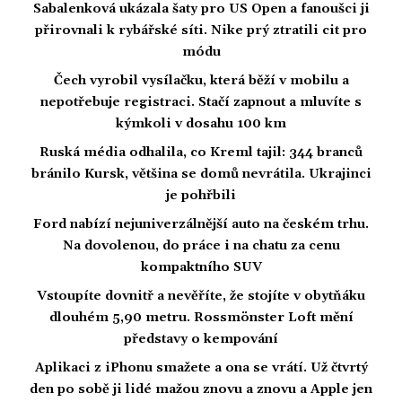
Sabalenková ukázala šaty pro US Open a fanoušci ji
přirovnali k rybářské síti. Nike prý ztratili cit pro
módu
Čech vyrobil vysílačku, která běží v mobilu a
nepotřebuje registraci. Stačí zapnout a mluvíte s
kýmkoli v dosahu 100 km
Ruská média odhalila, co Kreml tajil: 344 branců
bránilo Kursk, většina se domů nevrátila. Ukrajinci
je pohřbili
Ford nabízí nejuniverzálnější auto na českém trhu.
Na dovolenou, do práce i na chatu za cenu
kompaktního SUV
Vstoupíte dovnitř a nevěříte, že stojíte v obytňáku
dlouhém 5,90 metru. Rossmönster Loft mění
představy o kempování
Aplikaci z iPhonu smažete a ona se vrátí. Už čtvrtý
den po sobě ji lidé mažou znovu a znovu a Apple jen