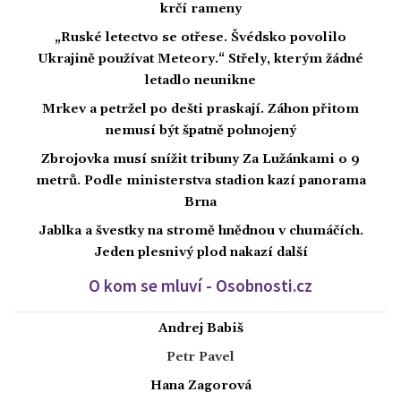
krčí rameny
„Ruské letectvo se otřese. Švédsko povolilo
Ukrajině používat Meteory.“ Střely, kterým žádné
letadlo neunikne
Mrkev a petržel po dešti praskají. Záhon přitom
nemusí být špatně pohnojený
Zbrojovka musí snížit tribuny Za Lužánkami o 9
metrů. Podle ministerstva stadion kazí panorama
Brna
Jablka a švestky na stromě hnědnou v chumáčích.
Jeden plesnivý plod nakazí další
O kom se mluví - Osobnosti.cz
Andrej Babiš
Petr Pavel
Hana Zagorová