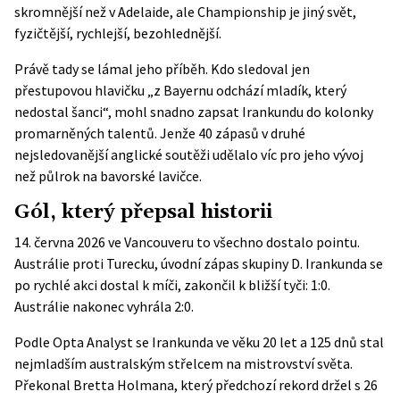
skromnější než v Adelaide, ale Championship je jiný svět,
fyzičtější, rychlejší, bezohlednější.
Právě tady se lámal jeho příběh. Kdo sledoval jen
přestupovou hlavičku „z Bayernu odchází mladík, který
nedostal šanci“, mohl snadno zapsat Irankundu do kolonky
promarněných talentů. Jenže 40 zápasů v druhé
nejsledovanější anglické soutěži udělalo víc pro jeho vývoj
než půlrok na bavorské lavičce.
Gól, který přepsal historii
14. června 2026 ve Vancouveru to všechno dostalo pointu.
Austrálie proti Turecku, úvodní zápas skupiny D. Irankunda se
po rychlé akci dostal k míči, zakončil k bližší tyči: 1:0.
Austrálie nakonec vyhrála 2:0.
Podle
Opta Analyst
se Irankunda ve věku 20 let a 125 dnů stal
nejmladším australským střelcem na mistrovství světa.
Překonal Bretta Holmana, který předchozí rekord držel s 26