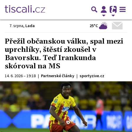
25°C
7. srpna
,
Lada
Přežil občanskou válku, spal mezi
uprchlíky, štěstí zkoušel v
Bavorsku. Teď Irankunda
skóroval na MS
14. 6. 2026 – 19:18
|
Partnerské články
|
sportyzive.cz