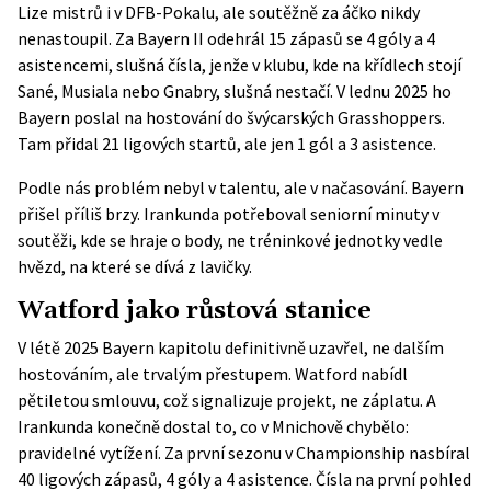
Lize mistrů i v DFB-Pokalu, ale soutěžně za áčko nikdy
nenastoupil. Za Bayern II odehrál 15 zápasů se 4 góly a 4
asistencemi, slušná čísla, jenže v klubu, kde na křídlech stojí
Sané, Musiala nebo Gnabry, slušná nestačí. V lednu 2025 ho
Bayern poslal na hostování do švýcarských Grasshoppers.
Tam přidal 21 ligových startů, ale jen 1 gól a 3 asistence.
Podle nás problém nebyl v talentu, ale v načasování. Bayern
přišel příliš brzy. Irankunda potřeboval seniorní minuty v
soutěži, kde se hraje o body, ne tréninkové jednotky vedle
hvězd, na které se dívá z lavičky.
Watford jako růstová stanice
V létě 2025 Bayern kapitolu definitivně uzavřel, ne dalším
hostováním, ale trvalým přestupem.
Watford
nabídl
pětiletou smlouvu, což signalizuje projekt, ne záplatu. A
Irankunda konečně dostal to, co v Mnichově chybělo:
pravidelné vytížení. Za první sezonu v Championship nasbíral
40 ligových zápasů, 4 góly a 4 asistence. Čísla na první pohled