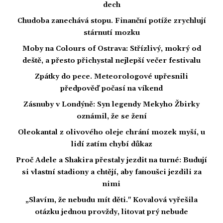
dech
Chudoba zanechává stopu. Finanční potíže zrychlují
stárnutí mozku
Moby na Colours of Ostrava: Střízlivý, mokrý od
deště, a přesto přichystal nejlepší večer festivalu
Zpátky do pece. Meteorologové upřesnili
předpověď počasí na víkend
Zásnuby v Londýně: Syn legendy Mekyho Žbirky
oznámil, že se žení
Oleokantal z olivového oleje chrání mozek myší, u
lidí zatím chybí důkaz
Proč Adele a Shakira přestaly jezdit na turné: Budují
si vlastní stadiony a chtějí, aby fanoušci jezdili za
nimi
„Slavím, že nebudu mít děti." Kovalová vyřešila
otázku jednou provždy, litovat prý nebude