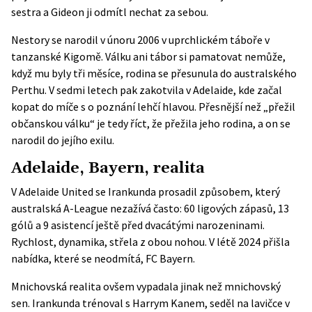
sestra a Gideon ji odmítl nechat za sebou.
Nestory se narodil v únoru 2006 v uprchlickém táboře v
tanzanské Kigomě. Válku ani tábor si pamatovat nemůže,
když mu byly tři měsíce, rodina se přesunula do australského
Perthu. V sedmi letech pak zakotvila v Adelaide, kde začal
kopat do míče s o poznání lehčí hlavou. Přesnější než „přežil
občanskou válku“ je tedy říct, že přežila jeho rodina, a on se
narodil do jejího exilu.
Adelaide, Bayern, realita
V Adelaide United se Irankunda prosadil způsobem, který
australská A-League nezažívá často: 60 ligových zápasů, 13
gólů a 9 asistencí ještě před dvacátými narozeninami.
Rychlost, dynamika, střela z obou nohou. V létě 2024 přišla
nabídka, které se neodmítá,
FC Bayern
.
Mnichovská realita ovšem vypadala jinak než mnichovský
sen. Irankunda trénoval s Harrym Kanem, seděl na lavičce v