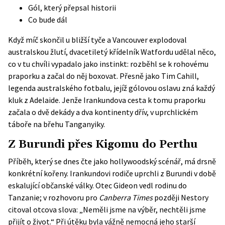
Gól, který přepsal historii
Co bude dál
Když míč skončil u bližší tyče a Vancouver explodoval
australskou žlutí, dvacetiletý křídelník Watfordu udělal něco,
co v tu chvíli vypadalo jako instinkt: rozběhl se k rohovému
praporku a začal do něj boxovat. Přesně jako Tim Cahill,
legenda australského fotbalu, jejíž gólovou oslavu zná každý
kluk z Adelaide. Jenže Irankundova cesta k tomu praporku
začala o dvě dekády a dva kontinenty dřív, v uprchlickém
táboře na břehu Tanganyiky.
Z Burundi přes Kigomu do Perthu
Příběh, který se dnes čte jako hollywoodský scénář, má drsně
konkrétní kořeny. Irankundovi rodiče uprchli z Burundi v době
eskalující občanské války. Otec Gideon vedl rodinu do
Tanzanie; v rozhovoru pro
Canberra Times
později Nestory
citoval otcova slova: „Neměli jsme na výběr, nechtěli jsme
přijít o život.“ Při útěku byla vážně nemocná jeho starší