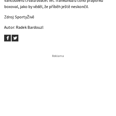
Vancouveru trvala dvacet let. Irankunda u toho praporku
boxoval, jako by věděl, že příběh ještě neskončil.
Zdroj:
SportyŽivě
Autor:
Radek Bardouzl