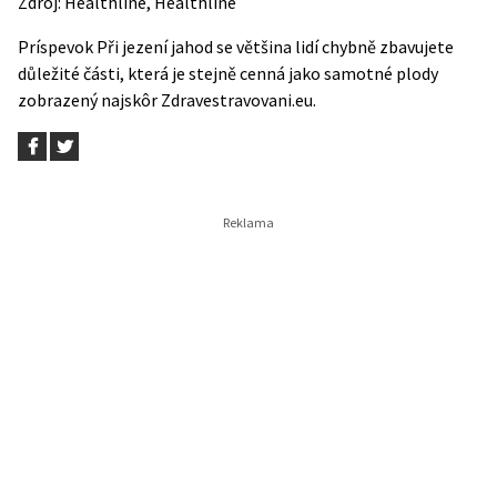
Zdroj:
Healthline
,
Healthline
Príspevok
Při jezení jahod se většina lidí chybně zbavujete
důležité části, která je stejně cenná jako samotné plody
zobrazený najskôr
Zdravestravovani.eu
.