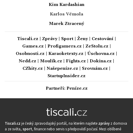
Kim Kardashian
Karlos Vémola
Marek Ztracený
Tiscali.cz
|
Zprávy
|
Sport
|
Ženy
|
Cestování
|
Games.cz
|
Profigamers.cz
|
ZeStolu.cz
|
Osobnosti.cz
|
Karaoketexty.cz
|
Úschovna.cz
|
Nedd.cz
|
Moulík.cz
|
Fights.cz
|
Dokina.cz
|
CZhity.cz
|
Našepeníze.cz
|
Srovnám.cz
|
StartupInsider.cz
Partneři:
Peníze.cz
Tiscali.cz
je český zpravodajský portál, na kterém najdete
zprávy
z domova
a ze světa,
sport
, finance nebo servis s předpovědí počasí. Mezi oblíbené