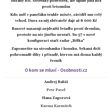
obrany Rif. Sovětský podvozek, ale úplně jiná hra
proti letounům
Kdo měl v paneláku tenhle mixér, záviděl mu celý
vchod. Dnes za něj sběratelé dají až 8 000 Kč
Rusové nasazují nejdražší letadlo proti dronům,
protože na nic jiného nestačí. Su-57 v nové
konfiguraci stačí radar „Bělka“
Zapomeňte na strouhanku i housku. Sekaná drží
pohromadě díky 1 přísadě, kterou má doma každý
řezník
O kom se mluví - Osobnosti.cz
Andrej Babiš
Petr Pavel
Hana Zagorová
Kazma Kazmitch