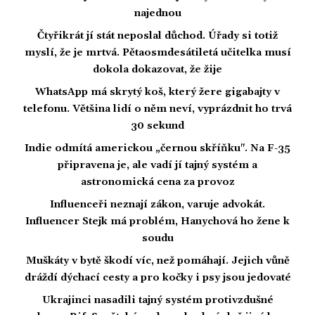
najednou
Čtyřikrát jí stát neposlal důchod. Úřady si totiž
myslí, že je mrtvá. Pětaosmdesátiletá učitelka musí
dokola dokazovat, že žije
WhatsApp má skrytý koš, který žere gigabajty v
telefonu. Většina lidí o něm neví, vyprázdnit ho trvá
30 sekund
Indie odmítá americkou „černou skříňku". Na F-35
připravena je, ale vadí jí tajný systém a
astronomická cena za provoz
Influenceři neznají zákon, varuje advokát.
Influencer Stejk má problém, Hanychová ho žene k
soudu
Muškáty v bytě škodí víc, než pomáhají. Jejich vůně
dráždí dýchací cesty a pro kočky i psy jsou jedovaté
Ukrajinci nasadili tajný systém protivzdušné