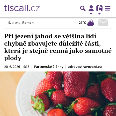
29°C
9. srpna
,
Roman
Při jezení jahod se většina lidí
chybně zbavujete důležité části,
která je stejně cenná jako samotné
plody
20. 6. 2026 – 9:15
|
Partnerské články
|
zdravestravovani.eu