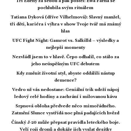
Tři Edeny za sebou a pak postel: Ewa Farna se
pochlubila svým rituálem
Tatiana Dyková (dříve Vilhelmová): Slavný manžel,
tři děti, kariéra i výhra v show Tvoje tvář má známý
hlas
UFC Fight Night: Gamrot vs. Salkilld – výsledky a
nejlepší momenty
Nezvládl jsem to v hlavě. Čepo odhalil, co stálo za
jeho neúspěšným UFC debutem
Kdy změnit životní styl, abyste oddálili nástup
demence?
Vedro už vás nedostane: Geniální trik udrží nápoj
ledový celé hodiny a zachrání i milovanou kávu
Srpnová obloha předvede něco mimořádného.
Zatmění Slunce vystřídá noc plná padajících hvězd
Čínský J-20 může přepsat pravidla leteckého boje.
Velí roji dronů a dokáže jich vyslat desítky