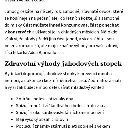
Jahody, čekáte na ně celý rok. Lahodné, šťavnaté ovoce, které
se hodí nejen na pečení, ale i do letních koktejlů a samotné
do misky.
Část můžete ihned konzumovat, část ponechat
v konzervách
a užívat si je i v chladných měsících. Málokdo
však ví, že plody předčí jiná část jahod, a sice stébla. Jsou
nejen aromatická, ale mají i značné výhody pro vaše zdraví,
říká lékařka
Adda Bjarnadottir
.
Zdravotní výhody jahodových stopek
Bylinkáři doporučují jahodové stopky k prevenci mnoha
nemocí, a dokonce i ke zmírnění vlivu času. Zpomalí stárnutí
a vy si tak budete moci déle užívat mladistvý vzhled.
Zmírňují bolesti příznaky dny
Snižují množství škodlivého cholesterolu v krvi
Snižují riziko kardiovaskulárních onemocnění
Mají vysoký obsah tříslovin
Potlačují známky stárnutí pleti spojené s věkem