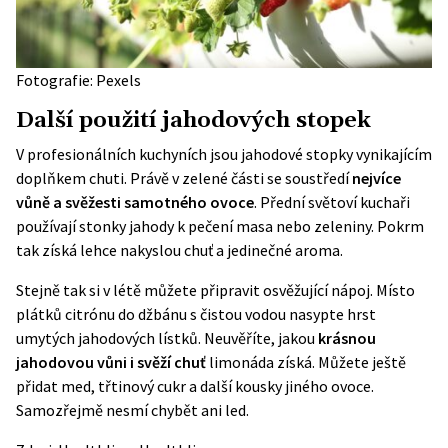
Fotografie: Pexels
Další použití jahodových stopek
V profesionálních kuchyních jsou jahodové stopky vynikajícím
doplňkem chuti. Právě v zelené části se soustředí
nejvíce
vůně a svěžesti samotného ovoce
. Přední světoví kuchaři
používají stonky jahody k pečení masa nebo zeleniny. Pokrm
tak získá lehce nakyslou chuť a jedinečné aroma.
Stejně tak si v létě můžete připravit osvěžující nápoj. Místo
plátků citrónu do džbánu s čistou vodou nasypte hrst
umytých jahodových lístků. Neuvěříte, jakou
krásnou
jahodovou vůni i svěží chuť
limonáda získá. Můžete ještě
přidat med, třtinový cukr a další kousky jiného ovoce.
Samozřejmě nesmí chybět ani led.