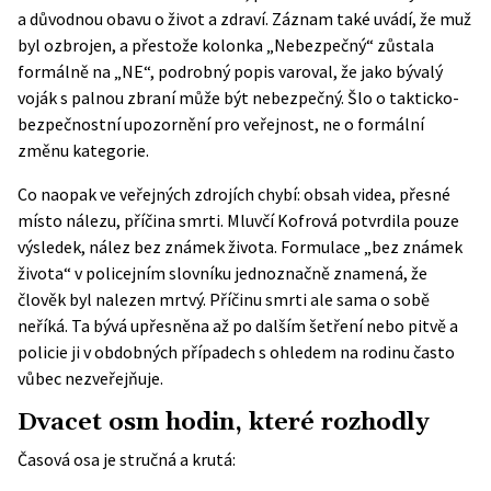
a důvodnou obavu o život a zdraví. Záznam také uvádí, že muž
byl ozbrojen, a přestože kolonka „Nebezpečný“ zůstala
formálně na „NE“, podrobný popis varoval, že jako bývalý
voják s palnou zbraní může být nebezpečný. Šlo o takticko-
bezpečnostní upozornění pro veřejnost, ne o formální
změnu kategorie.
Co naopak ve veřejných zdrojích chybí: obsah videa, přesné
místo nálezu, příčina smrti. Mluvčí Kofrová potvrdila pouze
výsledek, nález bez známek života. Formulace „bez známek
života“ v policejním slovníku jednoznačně znamená, že
člověk byl nalezen mrtvý. Příčinu smrti ale sama o sobě
neříká. Ta bývá upřesněna až po dalším šetření nebo pitvě a
policie ji v obdobných případech s ohledem na rodinu často
vůbec nezveřejňuje.
Dvacet osm hodin, které rozhodly
Časová osa je stručná a krutá: