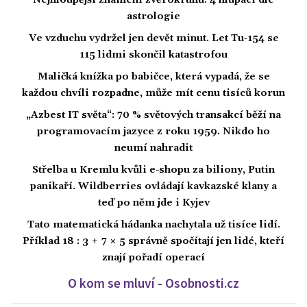
Nejhloupější znamení zvěrokruhu: 4 hlupáci dle
astrologie
Ve vzduchu vydržel jen devět minut. Let Tu-154 se
115 lidmi skončil katastrofou
Maličká knížka po babičce, která vypadá, že se
každou chvíli rozpadne, může mít cenu tisíců korun
„Azbest IT světa“: 70 % světových transakcí běží na
programovacím jazyce z roku 1959. Nikdo ho
neumí nahradit
Střelba u Kremlu kvůli e-shopu za biliony, Putin
panikaří. Wildberries ovládají kavkazské klany a
teď po něm jde i Kyjev
Tato matematická hádanka nachytala už tisíce lidí.
Příklad 18 : 3 + 7 × 5 správně spočítají jen lidé, kteří
znají pořadí operací
O kom se mluví - Osobnosti.cz