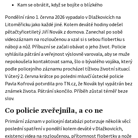
Kam se obrátit, když se bojíte o blízkého
Pondělní ráno 1. června 2026 vypadalo v Dlažkovicích na
Litoměřicku jako každé jiné. Kolem deváté hodiny odešel
pětačtyřicetiletý Jiří Novák z domova. Zanechal po sobě
videozáznam na rozloučenou a vzal si s sebou flobertku s
náboji a nůž. Příbuzní se začali obávat o jeho život. Policie
vyhlásila pátrání a veřejnost výslovně varovala, aby se muže
nepokoušela kontaktovat sama, šlo o bývalého vojáka, který
podle policejního záznamu procházel tíživou životní situací.
V úterý 2. června krátce po poledni mluvčí ústecké policie
Pavla Kofrová potvrdila pro
TN.cz
, že Novák byl vypátrán bez
známek života. Pátrání skončilo. Příběh zůstal téměř beze
slov.
Co policie zveřejnila, a co ne
Primární
záznam v policejní databázi
potvrzuje několik věcí:
poslední spatření v pondělí kolem deváté v Dlažkovicích,
existenci videa na rozloučenou, přítomnost flobertky a nože