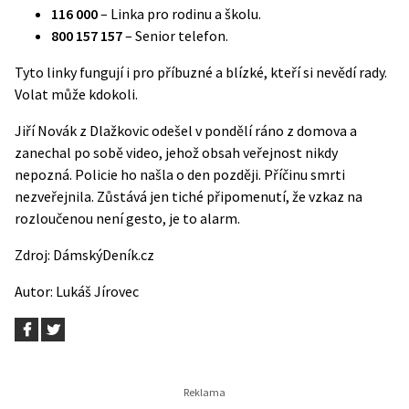
116 000
– Linka pro rodinu a školu.
800 157 157
– Senior telefon.
Tyto linky fungují i pro příbuzné a blízké, kteří si nevědí rady.
Volat může kdokoli.
Jiří Novák z Dlažkovic odešel v pondělí ráno z domova a
zanechal po sobě video, jehož obsah veřejnost nikdy
nepozná. Policie ho našla o den později. Příčinu smrti
nezveřejnila. Zůstává jen tiché připomenutí, že vzkaz na
rozloučenou není gesto, je to alarm.
Zdroj:
DámskýDeník.cz
Autor:
Lukáš Jírovec