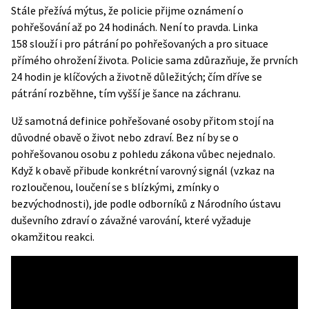
Stále přežívá mýtus, že policie přijme oznámení o
pohřešování až po 24 hodinách. Není to pravda.
Linka
158
slouží i pro pátrání po pohřešovaných a pro situace
přímého ohrožení života. Policie sama zdůrazňuje, že prvních
24 hodin je klíčových a životně důležitých; čím dříve se
pátrání rozběhne, tím vyšší je šance na záchranu.
Už samotná definice pohřešované osoby přitom stojí na
důvodné obavě o život nebo zdraví. Bez ní by se o
pohřešovanou osobu z pohledu zákona vůbec nejednalo.
Když k obavě přibude konkrétní varovný signál (vzkaz na
rozloučenou, loučení se s blízkými, zmínky o
bezvýchodnosti), jde podle odborníků z Národního ústavu
duševního zdraví o závažné varování, které vyžaduje
okamžitou reakci.