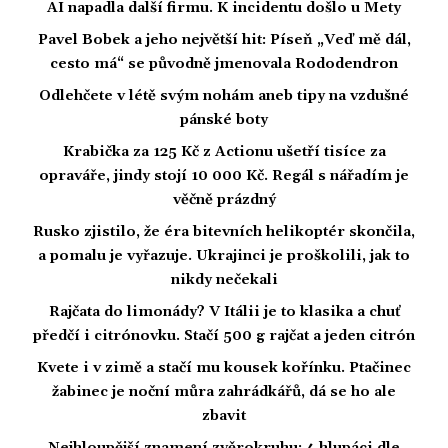
AI napadla další firmu. K incidentu došlo u Mety
Pavel Bobek a jeho největší hit: Píseň „Veď mě dál,
cesto má“ se původně jmenovala Rododendron
Odlehčete v létě svým nohám aneb tipy na vzdušné
pánské boty
Krabička za 125 Kč z Actionu ušetří tisíce za
opraváře, jindy stojí 10 000 Kč. Regál s nářadím je
věčně prázdný
Rusko zjistilo, že éra bitevních helikoptér skončila,
a pomalu je vyřazuje. Ukrajinci je proškolili, jak to
nikdy nečekali
Rajčata do limonády? V Itálii je to klasika a chuť
předčí i citrónovku. Stačí 500 g rajčat a jeden citrón
Kvete i v zimě a stačí mu kousek kořínku. Ptačinec
žabinec je noční můra zahrádkářů, dá se ho ale
zbavit