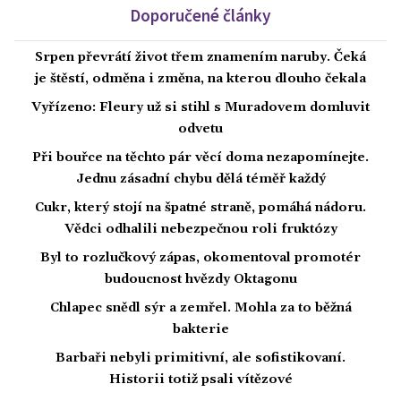
Doporučené články
Srpen převrátí život třem znamením naruby. Čeká
je štěstí, odměna i změna, na kterou dlouho čekala
Vyřízeno: Fleury už si stihl s Muradovem domluvit
odvetu
Při bouřce na těchto pár věcí doma nezapomínejte.
Jednu zásadní chybu dělá téměř každý
Cukr, který stojí na špatné straně, pomáhá nádoru.
Vědci odhalili nebezpečnou roli fruktózy
Byl to rozlučkový zápas, okomentoval promotér
budoucnost hvězdy Oktagonu
Chlapec snědl sýr a zemřel. Mohla za to běžná
bakterie
Barbaři nebyli primitivní, ale sofistikovaní.
Historii totiž psali vítězové