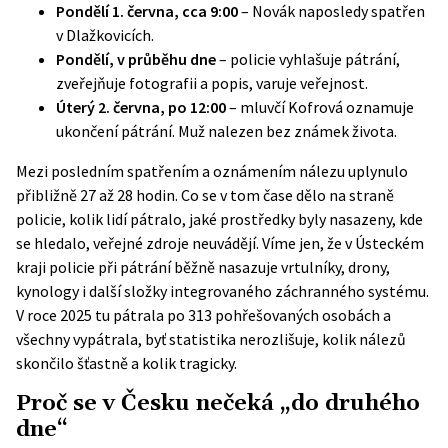
Pondělí 1. června, cca 9:00
– Novák naposledy spatřen
v Dlažkovicích.
Pondělí, v průběhu dne
– policie vyhlašuje pátrání,
zveřejňuje fotografii a popis, varuje veřejnost.
Úterý 2. června, po 12:00
– mluvčí Kofrová oznamuje
ukončení pátrání. Muž nalezen bez známek života.
Mezi posledním spatřením a oznámením nálezu uplynulo
přibližně 27 až 28 hodin. Co se v tom čase dělo na straně
policie, kolik lidí pátralo, jaké prostředky byly nasazeny, kde
se hledalo, veřejné zdroje neuvádějí. Víme jen, že v Ústeckém
kraji policie při pátrání běžně nasazuje vrtulníky, drony,
kynology i další složky integrovaného záchranného systému.
V roce 2025 tu pátrala po 313 pohřešovaných osobách a
všechny vypátrala, byť statistika nerozlišuje, kolik nálezů
skončilo šťastně a kolik tragicky.
Proč se v Česku nečeká „do druhého
dne“