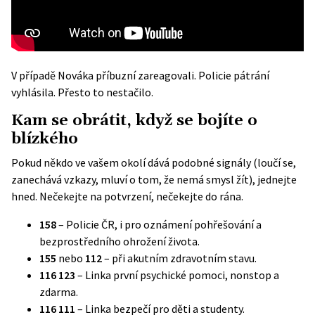
V případě Nováka příbuzní zareagovali. Policie pátrání
vyhlásila. Přesto to nestačilo.
Kam se obrátit, když se bojíte o
blízkého
Pokud někdo ve vašem okolí dává podobné signály (loučí se,
zanechává vzkazy, mluví o tom, že nemá smysl žít), jednejte
hned. Nečekejte na potvrzení, nečekejte do rána.
158
– Policie ČR, i pro oznámení pohřešování a
bezprostředního ohrožení života.
155
nebo
112
– při akutním zdravotním stavu.
116 123
–
Linka první psychické pomoci
, nonstop a
zdarma.
116 111
– Linka bezpečí pro děti a studenty.