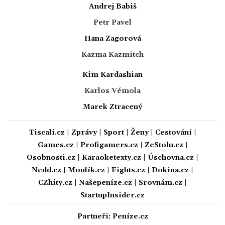
Andrej Babiš
Petr Pavel
Hana Zagorová
Kazma Kazmitch
Kim Kardashian
Karlos Vémola
Marek Ztracený
Tiscali.cz
|
Zprávy
|
Sport
|
Ženy
|
Cestování
|
Games.cz
|
Profigamers.cz
|
ZeStolu.cz
|
Osobnosti.cz
|
Karaoketexty.cz
|
Úschovna.cz
|
Nedd.cz
|
Moulík.cz
|
Fights.cz
|
Dokina.cz
|
CZhity.cz
|
Našepeníze.cz
|
Srovnám.cz
|
StartupInsider.cz
Partneři:
Peníze.cz