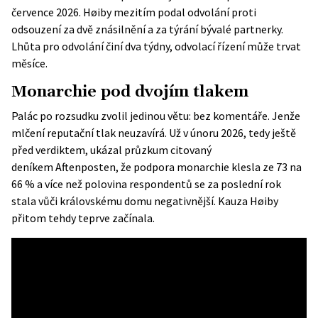
července 2026. Høiby mezitím podal odvolání proti
odsouzení za dvě znásilnění a za týrání bývalé partnerky.
Lhůta pro odvolání činí dva týdny, odvolací řízení může trvat
měsíce.
Monarchie pod dvojím tlakem
Palác po rozsudku zvolil jedinou větu: bez komentáře. Jenže
mlčení reputační tlak neuzavírá. Už v únoru 2026, tedy ještě
před verdiktem, ukázal průzkum citovaný
deníkem
Aftenposten
, že podpora monarchie klesla ze 73 na
66 % a více než polovina respondentů se za poslední rok
stala vůči královskému domu negativnější. Kauza Høiby
přitom tehdy teprve začínala.