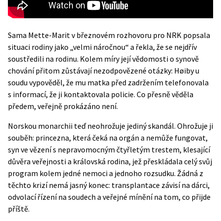
Sama Mette-Marit v březnovém rozhovoru pro NRK popsala
situaci rodiny jako „velmi náročnou“ a řekla, že se nejdřív
soustředili na rodinu. Kolem míry její vědomosti o synově
chování přitom zůstávají nezodpovězené otázky: Høiby u
soudu vypověděl, že mu matka před zadržením telefonovala
s informací, že ji kontaktovala policie. Co přesně věděla
předem, veřejně prokázáno není.
Norskou monarchii teď neohrožuje jediný skandál. Ohrožuje ji
souběh: princezna, která čeká na orgán a nemůže fungovat,
syn ve vězení s nepravomocným čtyřletým trestem, klesající
důvěra veřejnosti a královská rodina, jež přeskládala celý svůj
program kolem jedné nemoci a jednoho rozsudku. Žádná z
těchto krizí nemá jasný konec: transplantace závisí na dárci,
odvolací řízení na soudech a veřejné mínění na tom, co přijde
příště.