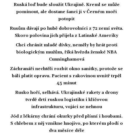
Ruská loď bude sloužit Ukrajině. Kreml se může
pominout, ale dostane šanci ji v Černém moři
potopit
Rusům dávají po hubě dobrovolníci z 72 zemí světa.
Skoro polovina jich přijela z Latinské Ameriky
Chci chránit mladé dívky, neměly by hrát proti
biologickým mužům, říká hvězda ženské NBA
Cunninghamová
Záchranáři nechtěli rozbít okno sanitky, protože se
báli platit opravu. Pacient s rakovinou uvnitř trpěl
45 minut
Rusko hoří, selhává. Ukrajinské rakety a drony
tvrdě drtí ruskou logistiku i klíčovou
infrastrukturu, vojáci se nehnou
Jód z lékárny chrání okurky před plísní i houbami.
S chlebem z něj vznikne hnojivo, po kterém plodí o
dva měsíce déle