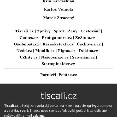
Kim Kardashian
Karlos Vémola
Marek Ztracený
Tiscali.cz
|
Zprávy
|
Sport
|
Ženy
|
Cestování
|
Games.cz
|
Profigamers.cz
|
ZeStolu.cz
|
Osobnosti.cz
|
Karaoketexty.cz
|
Úschovna.cz
|
Nedd.cz
|
Moulík.cz
|
Fights.cz
|
Dokina.cz
|
CZhity.cz
|
Našepeníze.cz
|
Srovnám.cz
|
StartupInsider.cz
Partneři:
Peníze.cz
Tiscali.cz
je český zpravodajský portál, na kterém najdete
zprávy
z domova
a ze světa,
sport
, finance nebo servis s předpovědí počasí. Mezi oblíbené
služby patří i
e-mail zdarma
.