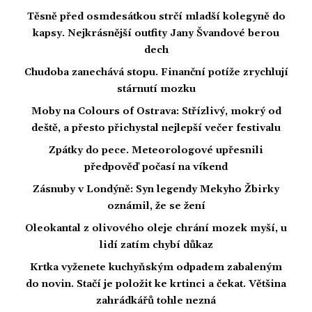
Těsně před osmdesátkou strčí mladší kolegyně do
kapsy. Nejkrásnější outfity Jany Švandové berou
dech
Chudoba zanechává stopu. Finanční potíže zrychlují
stárnutí mozku
Moby na Colours of Ostrava: Střízlivý, mokrý od
deště, a přesto přichystal nejlepší večer festivalu
Zpátky do pece. Meteorologové upřesnili
předpověď počasí na víkend
Zásnuby v Londýně: Syn legendy Mekyho Žbirky
oznámil, že se žení
Oleokantal z olivového oleje chrání mozek myší, u
lidí zatím chybí důkaz
Krtka vyženete kuchyňským odpadem zabaleným
do novin. Stačí je položit ke krtinci a čekat. Většina
zahrádkářů tohle nezná