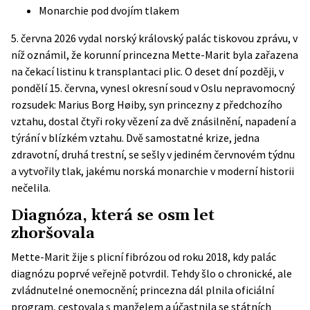
Monarchie pod dvojím tlakem
5. června 2026 vydal norský královský palác tiskovou zprávu, v
níž oznámil, že korunní princezna Mette-Marit byla zařazena
na čekací listinu k transplantaci plic. O deset dní později, v
pondělí 15. června, vynesl okresní soud v Oslu nepravomocný
rozsudek: Marius Borg Høiby, syn princezny z předchozího
vztahu, dostal čtyři roky vězení za dvě znásilnění, napadení a
týrání v blízkém vztahu. Dvě samostatné krize, jedna
zdravotní, druhá trestní, se sešly v jediném červnovém týdnu
a vytvořily tlak, jakému norská monarchie v moderní historii
nečelila.
Diagnóza, která se osm let
zhoršovala
Mette-Marit žije s plicní fibrózou od roku 2018, kdy palác
diagnózu poprvé veřejně potvrdil. Tehdy šlo o chronické, ale
zvládnutelné onemocnění; princezna dál plnila oficiální
program, cestovala s manželem a účastnila se státních