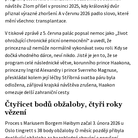
návštěv. Zlom přišel v prosinci 2025, kdy královský dvůr
přiznal výrazné zhoršení. A v červnu 2026 padlo slovo, které
mění všechno: transplantace.
V
tiskové zprávě z 5. června
palác popsal nemoc jako „život
ohrožující chronické plicní onemocnění“ a uvedl, že
princezna už nemůže normálně vykonávat svou roli. Kdy se
dočká vhodného dárce, neví nikdo. Jisté je jen to, že se
program celé následnické větve, korunního prince Haakona,
princezny Ingrid Alexandry i prince Sverreho Magnuse,
přeskládal kolem její léčby. Stříbrná svatba páru byla
odložena, zářijová krajská návštěva zrušena, Haakon
omezuje delší zahraniční cesty.
Čtyřicet bodů obžaloby, čtyři roky
vězení
Proces s Mariusem Borgem Høibym začal 3. února 2026 u
Oslo tingrett s 38 body obžaloby. O měsíc později přibyla
doplňující obžaloba za bezohledné chování a porušení