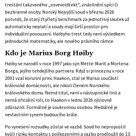
trestání takzvaného „sovevoldtekt“, znásilnění spící či
bezbranné osoby. Norský Nejvyšší soud v březnu 2026
potvrdil, že starý čtyřletý benchmark za jednotlivý skutek už
automaticky neplatí a soudy mají širší prostor pro
individuální posouzení. Høibyho trest tedy není výsledkem
jednoduché matematiky, ale nového právního rámce.
Kdo je Marius Borg Høiby
Høiby se narodil v roce 1997 jako syn Mette-Marit a Mortena
Borga, jejího tehdejšího partnera. Když si princeznu v roce
2001 vzal korunní princ Haakon, stal se Marius součástí
královské domácnosti, ale nikoli členem Norského
královského domu. Nemá titul, není v nástupnické linii a
nemá oficiální roli, to Haakon v lednu 2026
výslovně
zdůraznil
. Formálně je soukromou osobou. Mediálně je
nevlastním synem budoucího krále.
Po vynesení rozsudku zůstal ve vazbě. Soud ho nepropustil
kvůli riziku kontaktu s poškozenými a vazbu prodloužil do 13.