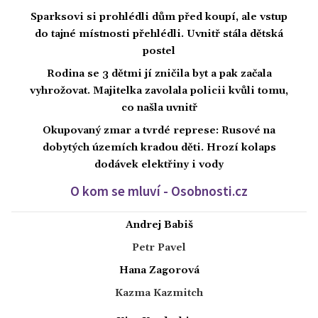
Sparksovi si prohlédli dům před koupí, ale vstup
do tajné místnosti přehlédli. Uvnitř stála dětská
postel
Rodina se 3 dětmi jí zničila byt a pak začala
vyhrožovat. Majitelka zavolala policii kvůli tomu,
co našla uvnitř
Okupovaný zmar a tvrdé represe: Rusové na
dobytých územích kradou děti. Hrozí kolaps
dodávek elektřiny i vody
O kom se mluví - Osobnosti.cz
Andrej Babiš
Petr Pavel
Hana Zagorová
Kazma Kazmitch