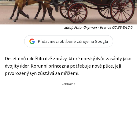
zdroj: Foto: Oxyman - licence CC BY-SA 2.0
Přidat mezi oblíbené zdroje na Googlu
Deset dnů oddělilo dvě zprávy, které norský dvůr zasáhly jako
dvojitý úder. Korunní princezna potřebuje nové plíce, její
prvorozený syn zůstává za mřížemi.