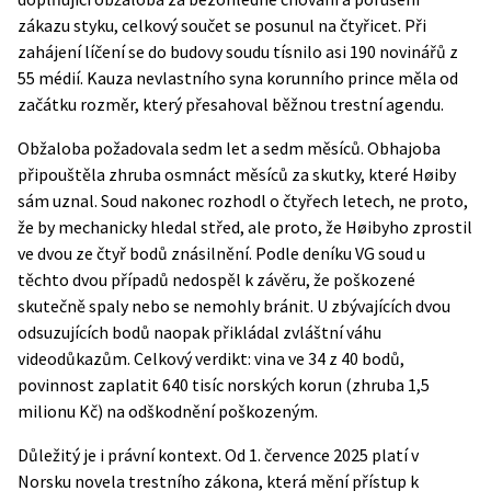
zákazu styku, celkový součet se posunul na čtyřicet. Při
zahájení líčení se do budovy soudu tísnilo asi 190 novinářů z
55 médií. Kauza nevlastního syna korunního prince měla od
začátku rozměr, který přesahoval běžnou trestní agendu.
Obžaloba požadovala sedm let a sedm měsíců. Obhajoba
připouštěla zhruba osmnáct měsíců za skutky, které Høiby
sám uznal. Soud nakonec rozhodl o čtyřech letech, ne proto,
že by mechanicky hledal střed, ale proto, že Høibyho zprostil
ve dvou ze čtyř bodů znásilnění. Podle deníku VG soud u
těchto dvou případů nedospěl k závěru, že poškozené
skutečně spaly nebo se nemohly bránit. U zbývajících dvou
odsuzujících bodů naopak přikládal zvláštní váhu
videodůkazům. Celkový verdikt: vina ve 34 z 40 bodů,
povinnost zaplatit 640 tisíc norských korun (zhruba 1,5
milionu Kč) na odškodnění poškozeným.
Důležitý je i právní kontext. Od 1. července 2025 platí v
Norsku novela trestního zákona, která mění přístup k