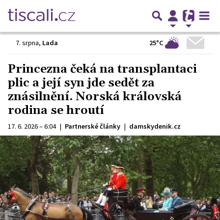
25°C
7. srpna
,
Lada
Princezna čeká na transplantaci
plic a její syn jde sedět za
znásilnění. Norská královská
rodina se hroutí
17. 6. 2026 – 6:04
|
Partnerské články
|
damskydenik.cz