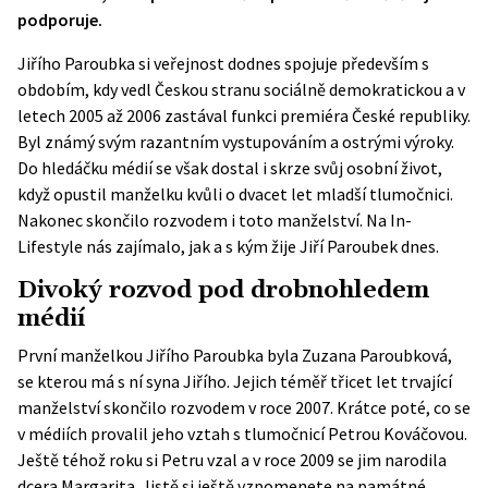
podporuje.
Jiřího Paroubka si veřejnost dodnes spojuje především s
obdobím, kdy vedl Českou stranu sociálně demokratickou a v
letech 2005 až 2006 zastával funkci premiéra České republiky.
Byl známý svým razantním vystupováním a ostrými výroky.
Do hledáčku médií se však dostal i skrze svůj osobní život,
když opustil manželku kvůli o dvacet let mladší tlumočnici.
Nakonec skončilo rozvodem i toto manželství. Na In-
Lifestyle nás zajímalo, jak a s kým žije Jiří Paroubek dnes.
Divoký rozvod pod drobnohledem
médií
První manželkou Jiřího Paroubka byla Zuzana Paroubková,
se kterou má s ní syna Jiřího. Jejich téměř třicet let trvající
manželství skončilo rozvodem v roce 2007. Krátce poté, co se
v médiích provalil jeho vztah s tlumočnicí Petrou Kováčovou.
Ještě téhož roku si Petru vzal a v roce 2009 se jim narodila
dcera Margarita. Jistě si ještě vzpomenete na památné