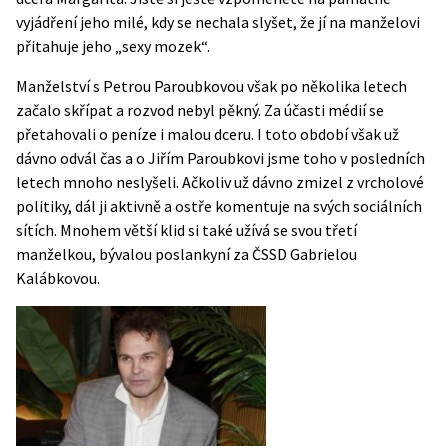
vyjádření jeho milé, kdy se nechala slyšet, že jí na manželovi
přitahuje jeho „sexy mozek“.
Manželství s Petrou Paroubkovou však po několika letech
začalo skřípat a rozvod nebyl pěkný. Za účasti médií se
přetahovali o peníze i malou dceru. I toto období však už
dávno odvál čas a o Jiřím Paroubkovi jsme toho v posledních
letech mnoho neslyšeli. Ačkoliv už dávno zmizel z vrcholové
politiky, dál ji aktivně a ostře komentuje na svých sociálních
sítích. Mnohem větší klid si také užívá se svou třetí
manželkou, bývalou poslankyní za ČSSD Gabrielou
Kalábkovou.