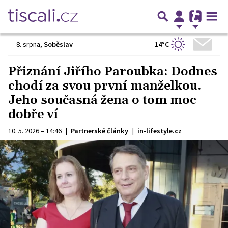
14°C
8. srpna
,
Soběslav
Přiznání Jiřího Paroubka: Dodnes
chodí za svou první manželkou.
Jeho současná žena o tom moc
dobře ví
10. 5. 2026 – 14:46
|
Partnerské články
|
in-lifestyle.cz