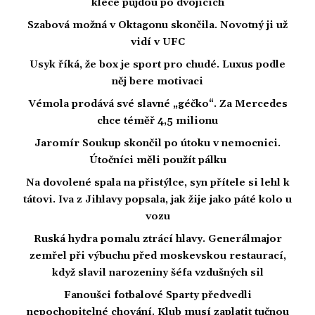
klece půjdou po dvojicích
Szabová možná v Oktagonu skončila. Novotný ji už
vidí v UFC
Usyk říká, že box je sport pro chudé. Luxus podle
něj bere motivaci
Vémola prodává své slavné „géčko“. Za Mercedes
chce téměř 4,5 milionu
Jaromír Soukup skončil po útoku v nemocnici.
Útočníci měli použít pálku
Na dovolené spala na přistýlce, syn přítele si lehl k
tátovi. Iva z Jihlavy popsala, jak žije jako páté kolo u
vozu
Ruská hydra pomalu ztrácí hlavy. Generálmajor
zemřel při výbuchu před moskevskou restaurací,
když slavil narozeniny šéfa vzdušných sil
Fanoušci fotbalové Sparty předvedli
nepochopitelné chování. Klub musí zaplatit tučnou