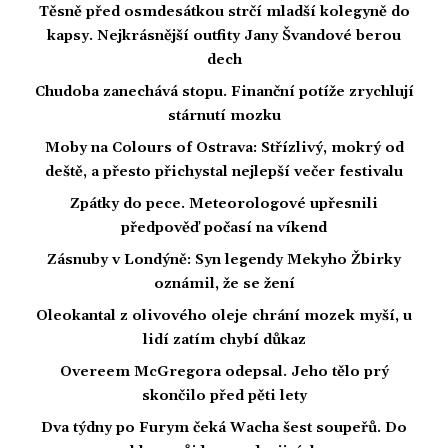
Těsně před osmdesátkou strčí mladší kolegyně do
kapsy. Nejkrásnější outfity Jany Švandové berou
dech
Chudoba zanechává stopu. Finanční potíže zrychlují
stárnutí mozku
Moby na Colours of Ostrava: Střízlivý, mokrý od
deště, a přesto přichystal nejlepší večer festivalu
Zpátky do pece. Meteorologové upřesnili
předpověď počasí na víkend
Zásnuby v Londýně: Syn legendy Mekyho Žbirky
oznámil, že se žení
Oleokantal z olivového oleje chrání mozek myší, u
lidí zatím chybí důkaz
Overeem McGregora odepsal. Jeho tělo prý
skončilo před pěti lety
Dva týdny po Furym čeká Wacha šest soupeřů. Do