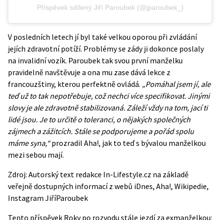
Příspěvek sdílený Jiří Paroubek (@jparoubek_)
V posledních letech jí byl také velkou oporou při zvládání
jejích zdravotní potíží. Problémy se zády ji dokonce poslaly
na invalidní vozík. Paroubek tak svou první manželku
pravidelně navštěvuje a ona mu zase dává lekce z
francouzštiny, kterou perfektně ovládá.
„Pomáhal jsem jí, ale
teď už to tak nepotřebuje, což nechci více specifikovat. Jinými
slovy je ale zdravotně stabilizovaná. Záleží vždy na tom, jací ti
lidé jsou. Je to určitě o toleranci, o nějakých společných
zájmech a zážitcích. Stále se podporujeme a pořád spolu
máme syna,“
prozradil Aha!, jak to teď s bývalou manželkou
mezi sebou mají.
Zdroj: Autorský text redakce In-Lifestyle.cz na základě
veřejně dostupných informací z webů
iDnes
,
Aha!
,
Wikipedie
,
Instagram JiříParoubek
Tento příspěvek
Roky po rozvodu stále jezdí za exmanželkou: