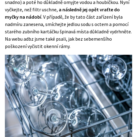
snadno) a poté ho důkladně omyjte vodou a houbičkou. Nyní
vyčkejte, než filtr uschne,
a následně jej opět vraťte do
myčky na nádobí
. V případě, že by tato část zařízení byla
nadmíru zanesena, smíchejte jedlou sodu s octem a pomocí
starého zubního kartáčku špinavá místa důkladně vydrhněte.
Na webu adbz jsme také psali, jak bez sebemenšího
poškození
vyčistit okenní rámy
.