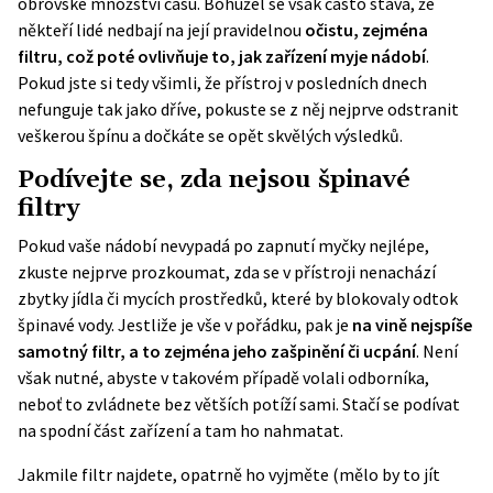
obrovské množství času. Bohužel se však často stává, že
někteří lidé nedbají na její pravidelnou
očistu, zejména
filtru, což poté ovlivňuje to, jak zařízení myje nádobí
.
Pokud jste si tedy všimli, že přístroj v posledních dnech
nefunguje tak jako dříve, pokuste se z něj nejprve odstranit
veškerou špínu a dočkáte se opět skvělých výsledků.
Podívejte se, zda nejsou špinavé
filtry
Pokud vaše nádobí nevypadá po zapnutí myčky nejlépe,
zkuste nejprve prozkoumat, zda se v přístroji nenachází
zbytky jídla či mycích prostředků, které by blokovaly odtok
špinavé vody. Jestliže je vše v pořádku, pak je
na vině nejspíše
samotný filtr, a to zejména jeho zašpinění či ucpání
. Není
však nutné, abyste v takovém případě volali odborníka,
neboť to zvládnete bez větších potíží sami. Stačí se podívat
na spodní část zařízení a tam ho nahmatat.
Jakmile filtr najdete, opatrně ho vyjměte (mělo by to jít