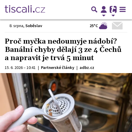
25°C
8. srpna
,
Soběslav
Proč myčka nedoumyje nádobí?
Banální chyby dělají 3 ze 4 Čechů
a napravit je trvá 5 minut
15. 6. 2026 – 10:41
|
Partnerské články
|
adbz.cz