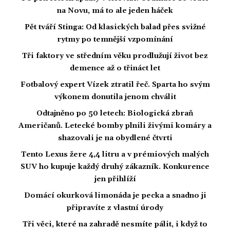
na Novu, má to ale jeden háček
Pět tváří Stinga: Od klasických balad přes svižné
rytmy po temnější vzpomínání
Tři faktory ve středním věku prodlužují život bez
demence až o třináct let
Fotbalový expert Vízek ztratil řeč. Sparta ho svým
výkonem donutila jenom chválit
Odtajněno po 50 letech: Biologická zbraň
Američanů. Letecké bomby plnili živými komáry a
shazovali je na obydlené čtvrti
Tento Lexus žere 4,4 litru a v prémiových malých
SUV ho kupuje každý druhý zákazník. Konkurence
jen přihlíží
Domácí okurková limonáda je pecka a snadno ji
připravíte z vlastní úrody
Tři věci, které na zahradě nesmíte pálit, i když to