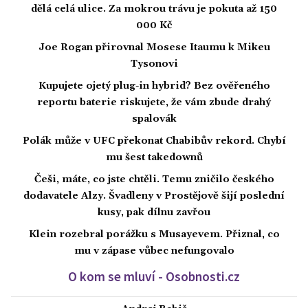
dělá celá ulice. Za mokrou trávu je pokuta až 150
000 Kč
Joe Rogan přirovnal Mosese Itaumu k Mikeu
Tysonovi
Kupujete ojetý plug-in hybrid? Bez ověřeného
reportu baterie riskujete, že vám zbude drahý
spalovák
Polák může v UFC překonat Chabibův rekord. Chybí
mu šest takedownů
Češi, máte, co jste chtěli. Temu zničilo českého
dodavatele Alzy. Švadleny v Prostějově šijí poslední
kusy, pak dílnu zavřou
Klein rozebral porážku s Musayevem. Přiznal, co
mu v zápase vůbec nefungovalo
O kom se mluví - Osobnosti.cz