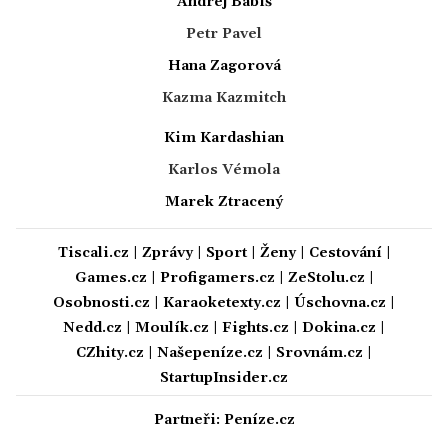
Andrej Babiš
Petr Pavel
Hana Zagorová
Kazma Kazmitch
Kim Kardashian
Karlos Vémola
Marek Ztracený
Tiscali.cz
|
Zprávy
|
Sport
|
Ženy
|
Cestování
|
Games.cz
|
Profigamers.cz
|
ZeStolu.cz
|
Osobnosti.cz
|
Karaoketexty.cz
|
Úschovna.cz
|
Nedd.cz
|
Moulík.cz
|
Fights.cz
|
Dokina.cz
|
CZhity.cz
|
Našepeníze.cz
|
Srovnám.cz
|
StartupInsider.cz
Partneři:
Peníze.cz