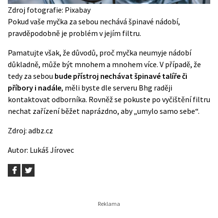
Zdroj fotografie: Pixabay
Pokud vaše myčka za sebou nechává špinavé nádobí,
pravděpodobně je problém v jejím filtru.
Pamatujte však, že důvodů, proč myčka neumyje nádobí
důkladně, může být mnohem a mnohem více. V případě, že
tedy za sebou
bude přístroj nechávat špinavé talíře či
příbory i nadále
, měli byste dle serveru
Bhg
raději
kontaktovat odborníka. Rovněž se pokuste po vyčištění filtru
nechat zařízení běžet naprázdno, aby „umylo samo sebe“.
Zdroj:
adbz.cz
Autor:
Lukáš Jírovec