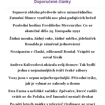
Doporučené články
Srpnová obloha předvede něco mimořádného.
Zatmění Slunce vystřídá noc plná padajících hvězd
Poslední hodiny Freddieho Mercuryho: Co se
skutečně dělo 24. listopadu 1991
Žádná mouka, žádný cukr, žádné mléko, jídelníček
Ronalda je záměrně jednotvárný
Nezápasím v Clashi, zdůraznil Roušal. Vzápětí se
ozval Sivák
Andrea Kalivodová ukázala svůj domov: Tak bydlí
jedna z nejznámějších tváří české zábavy
Vosy jsou v srpnu nejnebezpečnější: Přírodní triky,
jak je vyhnat ze zahrady a domu
Ewa Farna a nelehké začátky: Zpěvačce, které radili
vrátit se do Polska, teď fanoušci nestačí tleskat
Po pěti letech zpátky v televizi! Ordinace se vrací