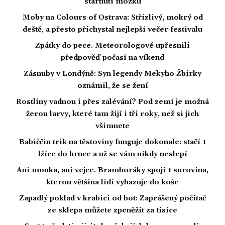
stárnutí mozku
Moby na Colours of Ostrava: Střízlivý, mokrý od
deště, a přesto přichystal nejlepší večer festivalu
Zpátky do pece. Meteorologové upřesnili
předpověď počasí na víkend
Zásnuby v Londýně: Syn legendy Mekyho Žbirky
oznámil, že se žení
Rostliny vadnou i přes zalévání? Pod zemí je možná
žerou larvy, které tam žijí i tři roky, než si jich
všimnete
Babiččin trik na těstoviny funguje dokonale: stačí 1
lžíce do hrnce a už se vám nikdy neslepí
Ani mouka, ani vejce. Bramboráky spojí 1 surovina,
kterou většina lidí vyhazuje do koše
Zapadlý poklad v krabici od bot: Zaprášený počítač
ze sklepa můžete zpeněžit za tisíce