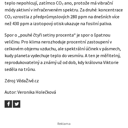
teplo nepohlcují, zatímco CO₂ ano, protože má vibrační
módy aktivní v infračerveném spektru. Za druhé: koncentrace
CO₂ vzrostla z předprůmyslových 280 ppm na dnešních více
než 430 ppm a izotopový otisk ukazuje na fosilní paliva.
Spor o „pouhé čtyři setiny procenta“ je spor o špatnou
veličinu. Pro klima nerozhoduje procentní zastoupení v
celkovém objemu vzduchu, ale spektrální účinek v pásmech,
kudy planeta vydechuje teplo do vesmíru. A ten je měřitelný,
reprodukovatelný a známý už od dob, kdy královna Viktorie
seděla na trůnu.
Zdroj:
VědaŽivě.cz
Autor:
Veronika Holečková