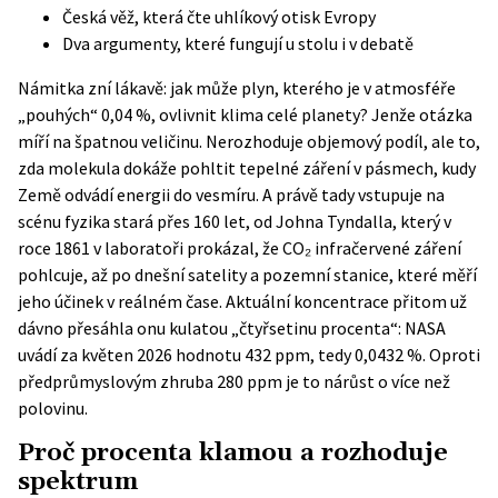
Česká věž, která čte uhlíkový otisk Evropy
Dva argumenty, které fungují u stolu i v debatě
Námitka zní lákavě: jak může plyn, kterého je v atmosféře
„pouhých“ 0,04 %, ovlivnit klima celé planety? Jenže otázka
míří na špatnou veličinu. Nerozhoduje objemový podíl, ale to,
zda molekula dokáže pohltit tepelné záření v pásmech, kudy
Země odvádí energii do vesmíru. A právě tady vstupuje na
scénu fyzika stará přes 160 let, od Johna Tyndalla, který v
roce 1861 v laboratoři prokázal, že CO₂ infračervené záření
pohlcuje, až po dnešní satelity a pozemní stanice, které měří
jeho účinek v reálném čase. Aktuální koncentrace přitom už
dávno přesáhla onu kulatou „čtyřsetinu procenta“:
NASA
uvádí za květen 2026 hodnotu 432 ppm, tedy 0,0432 %. Oproti
předprůmyslovým zhruba 280 ppm je to nárůst o více než
polovinu.
Proč procenta klamou a rozhoduje
spektrum