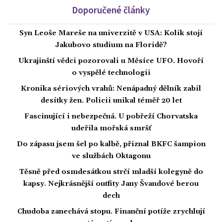
Doporučené články
Syn Leoše Mareše na univerzitě v USA: Kolik stojí
Jakubovo studium na Floridě?
Ukrajinští vědci pozorovali u Měsíce UFO. Hovoří
o vyspělé technologii
Kronika sériových vrahů: Nenápadný dělník zabil
desítky žen. Policii unikal téměř 20 let
Fascinující i nebezpečná. U pobřeží Chorvatska
udeřila mořská smršť
Do zápasu jsem šel po kalbě, přiznal BKFC šampion
ve službách Oktagonu
Těsně před osmdesátkou strčí mladší kolegyně do
kapsy. Nejkrásnější outfity Jany Švandové berou
dech
Chudoba zanechává stopu. Finanční potíže zrychlují