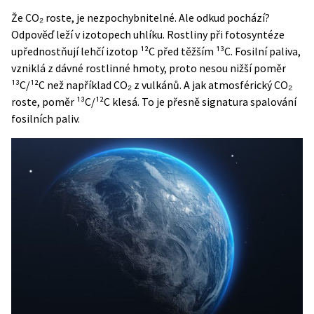
Že CO₂ roste, je nezpochybnitelné. Ale odkud pochází?
Odpověď leží v izotopech uhlíku. Rostliny při fotosyntéze
upřednostňují lehčí izotop ¹²C před těžším ¹³C. Fosilní paliva,
vzniklá z dávné rostlinné hmoty, proto nesou nižší poměr
¹³C/¹²C než například CO₂ z vulkánů. A jak atmosférický CO₂
roste, poměr ¹³C/¹²C klesá. To je přesně signatura spalování
fosilních paliv.