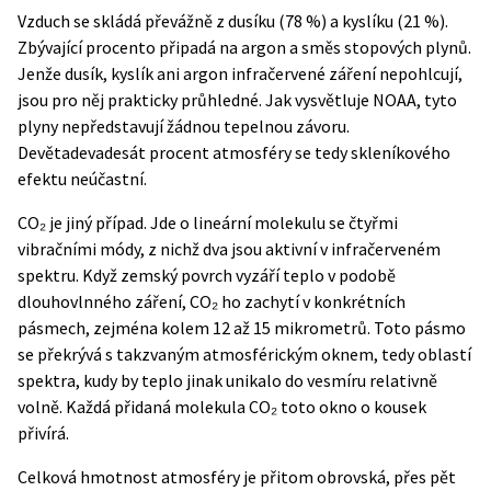
Vzduch se skládá převážně z dusíku (78 %) a kyslíku (21 %).
Zbývající procento připadá na argon a směs stopových plynů.
Jenže dusík, kyslík ani argon infračervené záření nepohlcují,
jsou pro něj prakticky průhledné. Jak vysvětluje
NOAA
, tyto
plyny nepředstavují žádnou tepelnou závoru.
Devětadevadesát procent atmosféry se tedy skleníkového
efektu neúčastní.
CO₂ je jiný případ. Jde o lineární molekulu se čtyřmi
vibračními módy, z nichž dva jsou aktivní v infračerveném
spektru. Když zemský povrch vyzáří teplo v podobě
dlouhovlnného záření, CO₂ ho zachytí v konkrétních
pásmech, zejména kolem 12 až 15 mikrometrů. Toto pásmo
se překrývá s takzvaným atmosférickým oknem, tedy oblastí
spektra, kudy by teplo jinak unikalo do vesmíru relativně
volně. Každá přidaná molekula CO₂ toto okno o kousek
přivírá.
Celková hmotnost atmosféry je přitom obrovská, přes pět