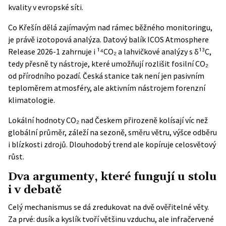
kvality v evropské síti.
Co Křešín dělá zajímavým nad rámec běžného monitoringu,
je právě izotopová analýza. Datový balík ICOS Atmosphere
Release 2026-1 zahrnuje i ¹⁴CO₂ a lahvičkové analýzy s δ¹³C,
tedy přesně ty nástroje, které umožňují rozlišit fosilní CO₂
od přírodního pozadí. Česká stanice tak není jen pasivním
teploměrem atmosféry, ale aktivním nástrojem forenzní
klimatologie.
Lokální hodnoty CO₂ nad Českem přirozeně kolísají víc než
globální průměr, záleží na sezoně, směru větru, výšce odběru
i blízkosti zdrojů. Dlouhodobý trend ale kopíruje celosvětový
růst.
Dva argumenty, které fungují u stolu
i v debatě
Celý mechanismus se dá zredukovat na dvě ověřitelné věty.
Za prvé: dusík a kyslík tvoří většinu vzduchu, ale infračervené