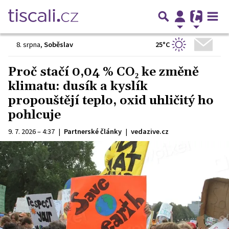
25°C
8. srpna
,
Soběslav
Proč stačí 0,04 % CO₂ ke změně
klimatu: dusík a kyslík
propouštějí teplo, oxid uhličitý ho
pohlcuje
9. 7. 2026 – 4:37
|
Partnerské články
|
vedazive.cz