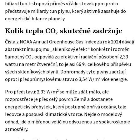
biliard tun. I stopová příměs v řádu stovek ppm proto
představuje miliardy tun plynu, který aktivně zasahuje do
energetické bilance planety.
Kolik tepla CO₂ skutečně zadržuje
Čísla z
NOAA Annual Greenhouse Gas Index
za rok 2024 dávají
abstraktnímu pojmu „skleníkový efekt“ konkrétní rozměr.
Samotný CO₂ odpovídá za efektivní radiační působení 2,33
wattu na metr čtvereční, to je asi 66 % celkového příspěvku
všech skleníkových plynů. Dohromady tyto plyny zadržují
oproti předprůmyslovému stavu o 3,54 W/m² více energie.
Pro představu: 2,33 W/m² se může zdát málo, ale
rozprostřete je přes celý povrch Země a dostanete
energetický přebytek, který postupně ohřívá oceány, taje
ledovce a posouvá klimatické vzorce. Nejde o modelový
odhad, jde o měřenou veličinu odvozenou ze spektroskopie
atmosféry.