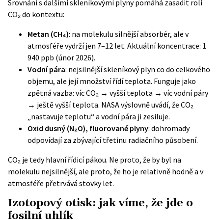
Srovnání s dalšími skleníkovými plyny pomáhá zasadit roli
CO₂ do kontextu:
Metan (CH₄)
: na molekulu silnější absorbér, ale v
atmosféře vydrží jen 7–12 let. Aktuální koncentrace: 1
940 ppb (únor 2026).
Vodní pára
: nejsilnější skleníkový plyn co do celkového
objemu, ale její množství řídí teplota. Funguje jako
zpětná vazba: víc CO₂ → vyšší teplota → víc vodní páry
→ ještě vyšší teplota. NASA výslovně uvádí, že CO₂
„nastavuje teplotu“ a vodní pára ji zesiluje.
Oxid dusný (N₂O), fluorované plyny
: dohromady
odpovídají za zbývající třetinu radiačního působení.
CO₂ je tedy hlavní řídicí pákou. Ne proto, že by byl na
molekulu nejsilnější, ale proto, že ho je relativně hodně a v
atmosféře přetrvává stovky let.
Izotopový otisk: jak víme, že jde o
fosilní uhlík