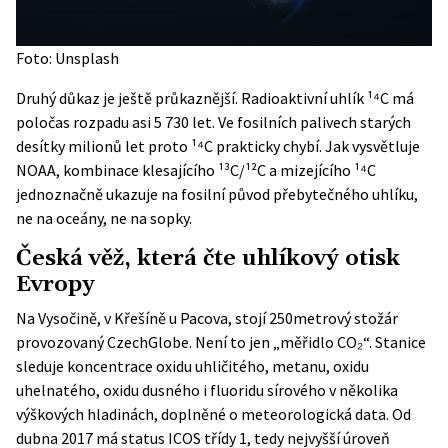
Foto: Unsplash
Druhý důkaz je ještě průkaznější. Radioaktivní uhlík ¹⁴C má
poločas rozpadu asi 5 730 let. Ve fosilních palivech starých
desítky milionů let proto ¹⁴C prakticky chybí. Jak
vysvětluje
NOAA
, kombinace klesajícího ¹³C/¹²C a mizejícího ¹⁴C
jednoznačně ukazuje na fosilní původ přebytečného uhlíku,
ne na oceány, ne na sopky.
Česká věž, která čte uhlíkový otisk
Evropy
Na Vysočině, v Křešíně u Pacova, stojí 250metrový stožár
provozovaný CzechGlobe. Není to jen „měřidlo CO₂“. Stanice
sleduje koncentrace oxidu uhličitého, metanu, oxidu
uhelnatého, oxidu dusného i fluoridu sírového v několika
výškových hladinách, doplněné o meteorologická data. Od
dubna 2017 má status ICOS třídy 1, tedy nejvyšší úroveň