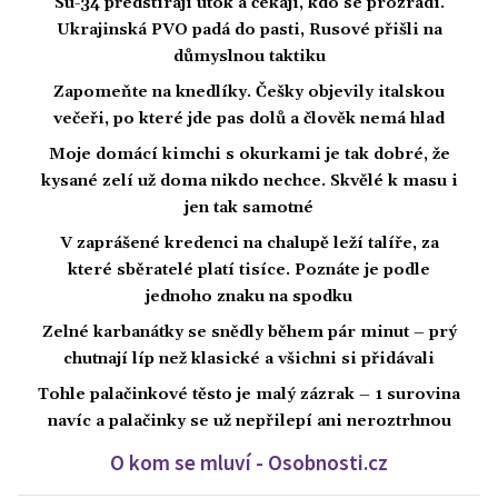
Su-34 předstírají útok a čekají, kdo se prozradí.
Ukrajinská PVO padá do pasti, Rusové přišli na
důmyslnou taktiku
Zapomeňte na knedlíky. Češky objevily italskou
večeři, po které jde pas dolů a člověk nemá hlad
Moje domácí kimchi s okurkami je tak dobré, že
kysané zelí už doma nikdo nechce. Skvělé k masu i
jen tak samotné
V zaprášené kredenci na chalupě leží talíře, za
které sběratelé platí tisíce. Poznáte je podle
jednoho znaku na spodku
Zelné karbanátky se snědly během pár minut – prý
chutnají líp než klasické a všichni si přidávali
Tohle palačinkové těsto je malý zázrak – 1 surovina
navíc a palačinky se už nepřilepí ani neroztrhnou
O kom se mluví - Osobnosti.cz