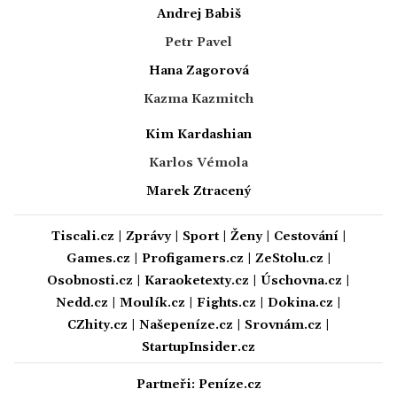
Andrej Babiš
Petr Pavel
Hana Zagorová
Kazma Kazmitch
Kim Kardashian
Karlos Vémola
Marek Ztracený
Tiscali.cz
|
Zprávy
|
Sport
|
Ženy
|
Cestování
|
Games.cz
|
Profigamers.cz
|
ZeStolu.cz
|
Osobnosti.cz
|
Karaoketexty.cz
|
Úschovna.cz
|
Nedd.cz
|
Moulík.cz
|
Fights.cz
|
Dokina.cz
|
CZhity.cz
|
Našepeníze.cz
|
Srovnám.cz
|
StartupInsider.cz
Partneři:
Peníze.cz