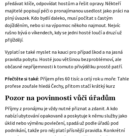
předávat klíče, odpovídat hostům a řešit opravy. Někteří
majitelé popisují péči o pronajímanou usedlost jako práci na
plný úvazek. Kdo bydlí daleko, musí počítat s častým
dojížděním, nebo si na výpomoc někoho najmout. Nejvíc
rušno bývá o víkendech, kdy se jedni hosté loučí a druzí už
přijíždějí.
Vyplatí se také myslet na kauci pro případ škod a na jasná
pravidla pobytu. Hosté jsou většinou bezproblémoví, ale
občasné nepříjemnosti k tomuto přivýdělku prostě patří.
Přečtěte si také:
Příjem přes 60 tisíc a celý rok u moře: Tahle
profese zoufale hledá Čechy, přitom stačí krátký kurz
Pozor na povinnosti vůči úřadům
Příjmy z pronájmu je vždy nutné přiznat a zdanit. A kdo
nabízí ubytování opakovaně a poskytuje k němu služby jako
úklid nebo výměnu povlečení, spadá už podle úřadů pod
podnikání, takže pro něj platí přísnější pravidla. Konkrétní