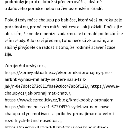
podmínky je proto dobré si předem ověřit, ideálně
u daňového poradce nebo na živnostenském úřadě.
Pokud tedy máte chalupu po babičce, která většinu roku zeje
prázdnotou, pronájem může být cesta, jak ji oživit. Počítejte
ale s tím, že nejde o peníze zadarmo. Je to malé podnikání se
vším všudy. Kdo to ví předem, toho nečeká zklamání, ale
slušný přivýdělek a radost z toho, že rodinné stavení zase
žije.
Zdroje: Autorský text,
https://zpravy.aktualne.cz/ekonomika/pronajmy-pres-
airbnb-vynasi-miliardy-nekteri-nasli-trik-
jak/r~0e7dbfc273c811f0ae9c0cc47ab5f122/, https://www.e-
chalupy.cz/jak-pronajimat-chatu/,
https://www.bezrealitky.cz/blog/kratkodoby-pronajem,
https://vikend.hn.cz/c1-67774930-vydelava-nam-nase-
chalupa-ctyri-motivace-a-pribehy-pronajimatelu-velmi-
rozdilnych-letnich-usedlosti,
https://m.echo24.cz/a/HKcm3/zpravy-ekonomika-o-