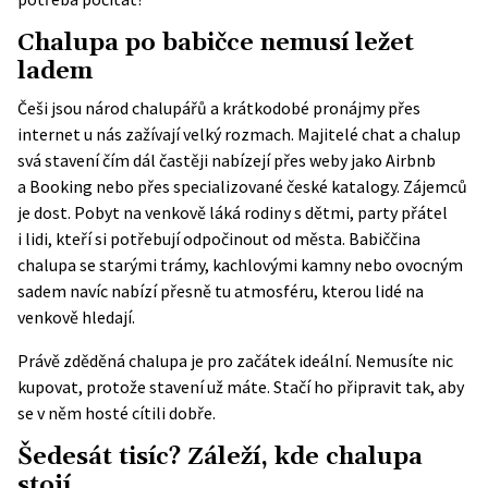
Chalupa po babičce nemusí ležet
ladem
Češi jsou národ chalupářů a krátkodobé pronájmy přes
internet u nás zažívají velký rozmach. Majitelé chat a chalup
svá stavení čím dál častěji nabízejí přes weby jako Airbnb
a Booking nebo přes specializované české katalogy. Zájemců
je dost. Pobyt na venkově láká rodiny s dětmi, party přátel
i lidi, kteří si potřebují odpočinout od města. Babiččina
chalupa se starými trámy, kachlovými kamny nebo ovocným
sadem navíc nabízí přesně tu atmosféru, kterou lidé na
venkově hledají.
Právě zděděná chalupa je pro začátek ideální. Nemusíte nic
kupovat, protože stavení už máte. Stačí ho připravit tak, aby
se v něm hosté cítili dobře.
Šedesát tisíc? Záleží, kde chalupa
stojí