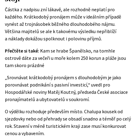
Částka z nadpisu zní lákavě, ale rozhodně neplatí pro
každého. Krátkodobý pronájem může v ideálním případě
vynést až trojnásobek běžného dlouhodobého nájmu.
Většina majitelů se ale k takovému výsledku nepřiblíží
a náklady dokážou spolknout i polovinu příjmů.
Přečtěte si také:
Kam se hrabe Španělsko, na tomhle
ostrově dáte za večeři u moře kolem 250 korun a pláže jsou
tam skoro prázdné
„Srovnávat krátkodobý pronájem s dlouhodobým je jako
porovnávat podnikání s pasivní investicí,“ uvedl pro
Hospodářské noviny Matěj Koutný, předseda České asociace
pronajímatelů a ubytovatelů v soukromí.
O výdělku rozhoduje především místo. Chalupa kousek od
sjezdovky nebo od přehrady se obsadí snadno a téměř po celý
rok. Stavení v méně turistickém kraji zase musí konkurovat
cenou a vybavením.