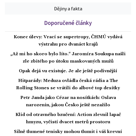
Dějiny a fakta
Doporučené články
Konec úlevy: Vrací se supertropy, ČHMÚ vydává
výstrahu pro dvanáct krajů
„Až mi ho skoro bylo líto." Jaromíra Soukupa našli
zle zbitého po útoku maskovaných mužů
Opak dejá vu existuje. Je ale ještě podivnější
Hitparády: Meduza ovládla česká rádia a The
Rolling Stones se vrátili do albové top desítky
Petr Janda jako Cézar na nosítkách: Oslava
narozenin, jakou Česko ještě nezažilo
Klid od otravného bzučení: Action zlevnil lapač
hmyzu, vyčistí dvacet metrů prostoru
Silně tlumené tenisky mohou tlumit i váš krevní