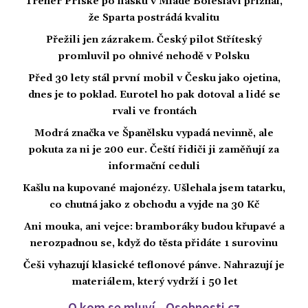
Trenér Priske po fiasku v Mladé Boleslavi přiznal,
že Sparta postrádá kvalitu
Přežili jen zázrakem. Český pilot Stříteský
promluvil po ohnivé nehodě v Polsku
Před 30 lety stál první mobil v Česku jako ojetina,
dnes je to poklad. Eurotel ho pak dotoval a lidé se
rvali ve frontách
Modrá značka ve Španělsku vypadá nevinně, ale
pokuta za ni je 200 eur. Čeští řidiči ji zaměňují za
informační ceduli
Kašlu na kupované majonézy. Ušlehala jsem tatarku,
co chutná jako z obchodu a vyjde na 30 Kč
Ani mouka, ani vejce: bramboráky budou křupavé a
nerozpadnou se, když do těsta přidáte 1 surovinu
Češi vyhazují klasické teflonové pánve. Nahrazují je
materiálem, který vydrží i 50 let
O kom se mluví - Osobnosti.cz