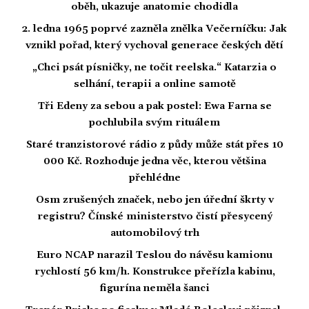
oběh, ukazuje anatomie chodidla
2. ledna 1965 poprvé zazněla znělka Večerníčku: Jak
vznikl pořad, který vychoval generace českých dětí
„Chci psát písničky, ne točit reelska.“ Katarzia o
selhání, terapii a online samotě
Tři Edeny za sebou a pak postel: Ewa Farna se
pochlubila svým rituálem
Staré tranzistorové rádio z půdy může stát přes 10
000 Kč. Rozhoduje jedna věc, kterou většina
přehlédne
Osm zrušených značek, nebo jen úřední škrty v
registru? Čínské ministerstvo čistí přesycený
automobilový trh
Euro NCAP narazil Teslou do návěsu kamionu
rychlostí 56 km/h. Konstrukce přeřízla kabinu,
figurína neměla šanci