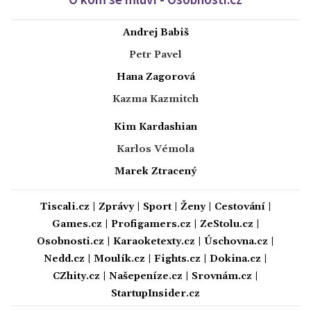
Andrej Babiš
Petr Pavel
Hana Zagorová
Kazma Kazmitch
Kim Kardashian
Karlos Vémola
Marek Ztracený
Tiscali.cz
|
Zprávy
|
Sport
|
Ženy
|
Cestování
|
Games.cz
|
Profigamers.cz
|
ZeStolu.cz
|
Osobnosti.cz
|
Karaoketexty.cz
|
Úschovna.cz
|
Nedd.cz
|
Moulík.cz
|
Fights.cz
|
Dokina.cz
|
CZhity.cz
|
Našepeníze.cz
|
Srovnám.cz
|
StartupInsider.cz