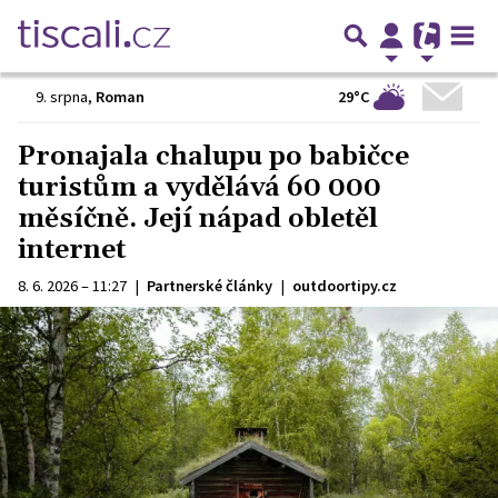
29°C
9. srpna
,
Roman
Pronajala chalupu po babičce
turistům a vydělává 60 000
měsíčně. Její nápad obletěl
internet
8. 6. 2026 – 11:27
|
Partnerské články
|
outdoortipy.cz