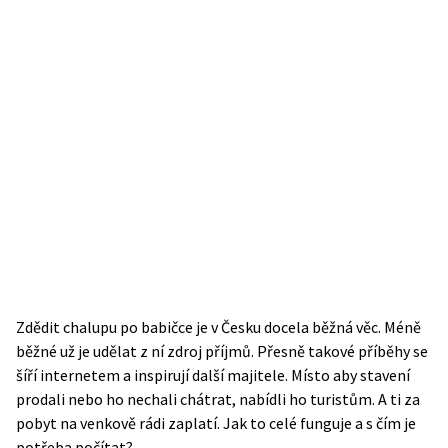
Zdědit chalupu po babičce je v Česku docela běžná věc. Méně
běžné už je udělat z ní zdroj příjmů. Přesně takové příběhy se
šíří internetem a inspirují další majitele. Místo aby stavení
prodali nebo ho nechali chátrat, nabídli ho turistům. A ti za
pobyt na venkově rádi zaplatí. Jak to celé funguje a s čím je
potřeba počítat?