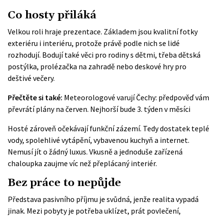
Co hosty přiláká
Velkou roli hraje prezentace. Základem jsou kvalitní fotky
exteriéru i interiéru, protože právě podle nich se lidé
rozhodují. Bodují také věci pro rodiny s dětmi, třeba dětská
postýlka, prolézačka na zahradě nebo deskové hry pro
deštivé večery.
Přečtěte si také:
Meteorologové varují Čechy: předpověď vám
převrátí plány na červen. Nejhorší bude 3. týden v měsíci
Hosté zároveň očekávají funkční zázemí. Tedy dostatek teplé
vody, spolehlivé vytápění, vybavenou kuchyň a internet.
Nemusí jít o žádný luxus. Vkusně a jednoduše zařízená
chaloupka zaujme víc než přeplácaný interiér.
Bez práce to nepůjde
Představa pasivního příjmu je svůdná, jenže realita vypadá
jinak. Mezi pobyty je potřeba uklízet, prát povlečení,