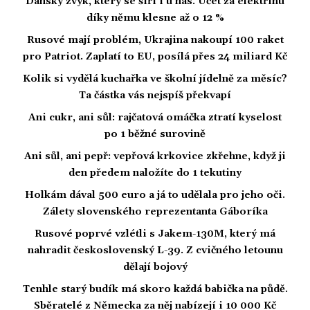
Dánský zvyk, který se šíří i u nás. Účet za elektřinu
díky němu klesne až o 12 %
Rusové mají problém, Ukrajina nakoupí 100 raket
pro Patriot. Zaplatí to EU, posílá přes 24 miliard Kč
Kolik si vydělá kuchařka ve školní jídelně za měsíc?
Ta částka vás nejspíš překvapí
Ani cukr, ani sůl: rajčatová omáčka ztratí kyselost
po 1 běžné surovině
Ani sůl, ani pepř: vepřová krkovice zkřehne, když ji
den předem naložíte do 1 tekutiny
Holkám dával 500 euro a já to udělala pro jeho oči.
Zálety slovenského reprezentanta Gáboríka
Rusové poprvé vzlétli s Jakem-130M, který má
nahradit československý L-39. Z cvičného letounu
dělají bojový
Tenhle starý budík má skoro každá babička na půdě.
Sběratelé z Německa za něj nabízejí i 10 000 Kč