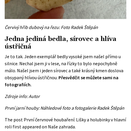
Červivý hřib dubový na řezu: Foto Radek Štěpán
Jedna jediná bedla, sírovec a hlíva
ústřičná
Je to tak. Jeden exemplář bedly vysoké jsem našel přímo u
silnice. Nechal jsem ji v lese, na řízky to bylo nepochybně
málo. Našel jsem i jeden sírovec a také krásný kmen doslova
obsypaný hlívou ústřičnou.
Přesvědčit se můžete sami na
fotografiích.
Zdroje info: Autor
První jarní houby: Náhledové foto a fotogalerie Radek Štěpán
The post
První červnové houbaření: Lišky a holubinky v hlavní
roli
first appeared on
Naše zahrada
.