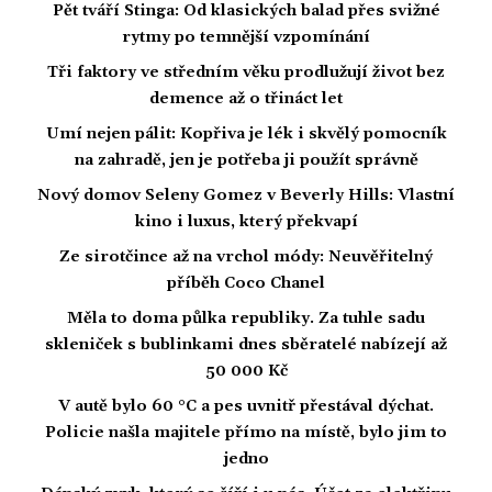
Pět tváří Stinga: Od klasických balad přes svižné
rytmy po temnější vzpomínání
Tři faktory ve středním věku prodlužují život bez
demence až o třináct let
Umí nejen pálit: Kopřiva je lék i skvělý pomocník
na zahradě, jen je potřeba ji použít správně
Nový domov Seleny Gomez v Beverly Hills: Vlastní
kino i luxus, který překvapí
Ze sirotčince až na vrchol módy: Neuvěřitelný
příběh Coco Chanel
Měla to doma půlka republiky. Za tuhle sadu
skleniček s bublinkami dnes sběratelé nabízejí až
50 000 Kč
V autě bylo 60 °C a pes uvnitř přestával dýchat.
Policie našla majitele přímo na místě, bylo jim to
jedno