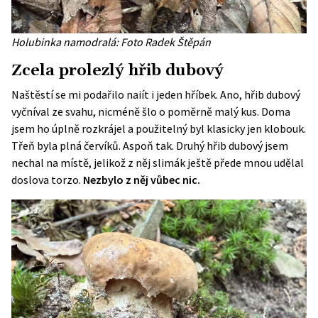
Holubinka namodralá: Foto Radek Štěpán
Zcela prolezlý hřib dubový
Naštěstí se mi podařilo naiít i jeden hříbek. Ano, hřib dubový
vyčníval ze svahu, nicméně šlo o poměrně malý kus. Doma
jsem ho úplně rozkrájel a použitelný byl klasicky jen klobouk.
Třeň byla plná červíků. Aspoň tak. Druhý hřib dubový jsem
nechal na místě, jelikož z něj slimák ještě přede mnou udělal
doslova torzo.
Nezbylo z něj vůbec nic.