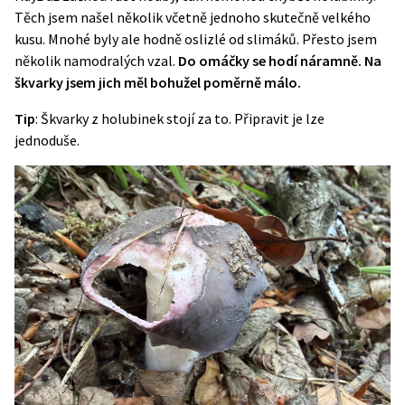
Těch jsem našel několik včetně jednoho skutečně velkého
kusu. Mnohé byly ale hodně oslizlé od slimáků. Přesto jsem
několik namodralých vzal.
Do omáčky se hodí náramně. Na
škvarky jsem jich měl bohužel poměrně málo.
Tip
:
Škvarky z holubinek stojí za to
. Připravit je lze
jednoduše.