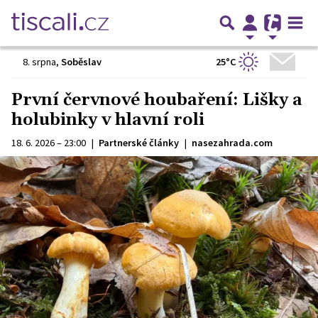
25°C
8. srpna
,
Soběslav
První červnové houbaření: Lišky a
holubinky v hlavní roli
18. 6. 2026 – 23:00
|
Partnerské články
|
nasezahrada.com