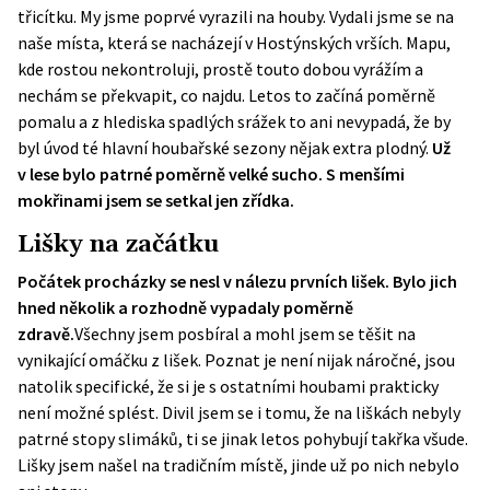
třicítku. My jsme poprvé vyrazili na houby. Vydali jsme se na
naše místa, která se nacházejí v Hostýnských vrších. Mapu,
kde rostou nekontroluji, prostě touto dobou vyrážím a
nechám se překvapit, co najdu. Letos to začíná poměrně
pomalu a z hlediska spadlých srážek to ani nevypadá, že by
byl úvod té hlavní houbařské sezony nějak extra plodný.
Už
v lese bylo patrné poměrně velké sucho. S menšími
mokřinami jsem se setkal jen zřídka.
Lišky na začátku
Počátek procházky se nesl v nálezu prvních lišek. Bylo jich
hned několik a rozhodně vypadaly poměrně
zdravě.
Všechny jsem posbíral a mohl jsem se těšit na
vynikající omáčku z lišek. Poznat je není nijak náročné, jsou
natolik specifické, že si je s ostatními houbami prakticky
není možné splést. Divil jsem se i tomu, že na liškách nebyly
patrné stopy slimáků, ti se jinak letos pohybují takřka všude.
Lišky jsem našel na tradičním místě, jinde už po nich nebylo