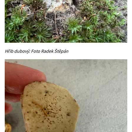
Hřib dubový: Foto Radek Štěpán