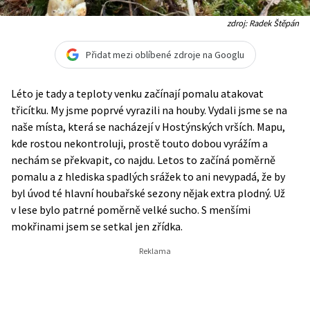
zdroj: Radek Štěpán
Přidat mezi oblíbené zdroje na Googlu
Léto je tady a teploty venku začínají pomalu atakovat
třicítku. My jsme poprvé vyrazili na houby. Vydali jsme se na
naše místa, která se nacházejí v Hostýnských vrších. Mapu,
kde rostou nekontroluji, prostě touto dobou vyrážím a
nechám se překvapit, co najdu. Letos to začíná poměrně
pomalu a z hlediska spadlých srážek to ani nevypadá, že by
byl úvod té hlavní houbařské sezony nějak extra plodný. Už
v lese bylo patrné poměrně velké sucho. S menšími
mokřinami jsem se setkal jen zřídka.