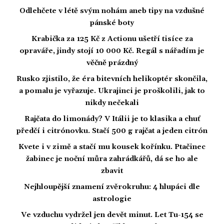
Odlehčete v létě svým nohám aneb tipy na vzdušné
pánské boty
Krabička za 125 Kč z Actionu ušetří tisíce za
opraváře, jindy stojí 10 000 Kč. Regál s nářadím je
věčně prázdný
Rusko zjistilo, že éra bitevních helikoptér skončila,
a pomalu je vyřazuje. Ukrajinci je proškolili, jak to
nikdy nečekali
Rajčata do limonády? V Itálii je to klasika a chuť
předčí i citrónovku. Stačí 500 g rajčat a jeden citrón
Kvete i v zimě a stačí mu kousek kořínku. Ptačinec
žabinec je noční můra zahrádkářů, dá se ho ale
zbavit
Nejhloupější znamení zvěrokruhu: 4 hlupáci dle
astrologie
Ve vzduchu vydržel jen devět minut. Let Tu-154 se