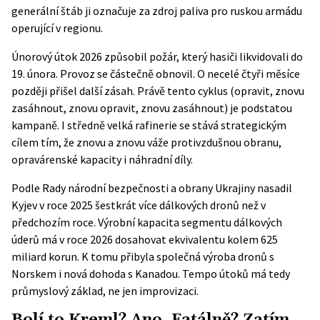
generální štáb ji označuje za zdroj paliva pro ruskou armádu
operující v regionu.
Únorový útok 2026 způsobil požár, který hasiči likvidovali do
19. února. Provoz se částečně obnovil. O necelé čtyři měsíce
později přišel další zásah. Právě tento cyklus (opravit, znovu
zasáhnout, znovu opravit, znovu zasáhnout) je podstatou
kampaně. I středně velká rafinerie se stává strategickým
cílem tím, že znovu a znovu váže protivzdušnou obranu,
opravárenské kapacity i náhradní díly.
Podle Rady národní bezpečnosti a obrany Ukrajiny nasadil
Kyjev v roce 2025 šestkrát více dálkových dronů než v
předchozím roce. Výrobní kapacita segmentu dálkových
úderů má v roce 2026 dosahovat ekvivalentu kolem 625
miliard korun. K tomu přibyla společná výroba dronů s
Norskem i nová dohoda s Kanadou. Tempo útoků má tedy
průmyslový základ, ne jen improvizaci.
Bolí to Kreml? Ano. Fatálně? Zatím