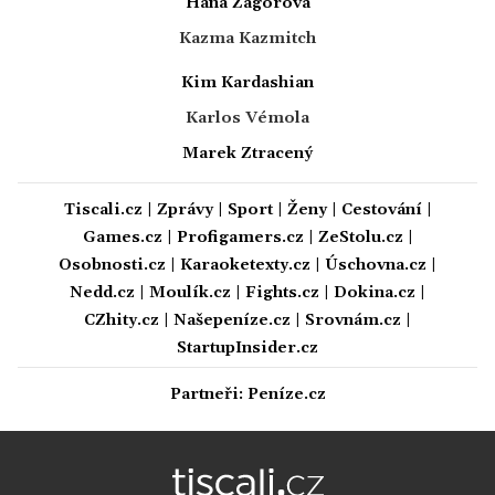
Hana Zagorová
Kazma Kazmitch
Kim Kardashian
Karlos Vémola
Marek Ztracený
Tiscali.cz
|
Zprávy
|
Sport
|
Ženy
|
Cestování
|
Games.cz
|
Profigamers.cz
|
ZeStolu.cz
|
Osobnosti.cz
|
Karaoketexty.cz
|
Úschovna.cz
|
Nedd.cz
|
Moulík.cz
|
Fights.cz
|
Dokina.cz
|
CZhity.cz
|
Našepeníze.cz
|
Srovnám.cz
|
StartupInsider.cz
Partneři:
Peníze.cz