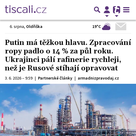
19°C
6. srpna
,
Oldřiška
Putin má těžkou hlavu. Zpracování
ropy padlo o 14 % za půl roku.
Ukrajinci pálí rafinerie rychleji,
než je Rusové stíhají opravovat
3. 6. 2026 – 9:59
|
Partnerské články
|
armadnizpravodaj.cz