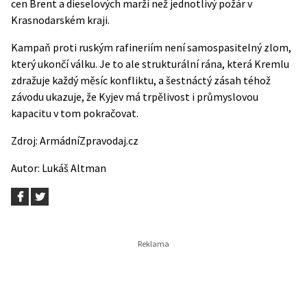
cen Brent a dieselových marží než jednotlivý požár v
Krasnodarském kraji.
Kampaň proti ruským rafineriím není samospasitelný zlom,
který ukončí válku. Je to ale strukturální rána, která Kremlu
zdražuje každý měsíc konfliktu, a šestnáctý zásah téhož
závodu ukazuje, že Kyjev má trpělivost i průmyslovou
kapacitu v tom pokračovat.
Zdroj:
ArmádníZpravodaj.cz
Autor:
Lukáš Altman