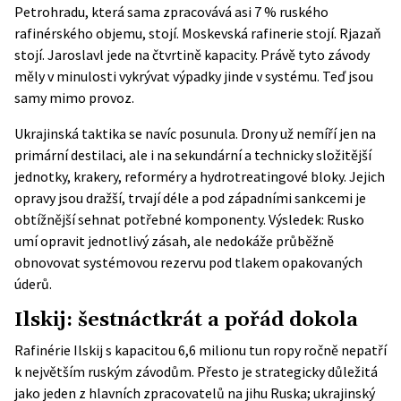
Petrohradu, která sama zpracovává asi 7 % ruského
rafinérského objemu, stojí. Moskevská rafinerie stojí. Rjazaň
stojí. Jaroslavl jede na čtvrtině kapacity. Právě tyto závody
měly v minulosti vykrývat výpadky jinde v systému. Teď jsou
samy mimo provoz.
Ukrajinská taktika se navíc posunula. Drony už nemíří jen na
primární destilaci, ale i na sekundární a technicky složitější
jednotky, krakery, reforméry a hydrotreatingové bloky. Jejich
opravy jsou dražší, trvají déle a pod západními sankcemi je
obtížnější sehnat potřebné komponenty. Výsledek: Rusko
umí opravit jednotlivý zásah, ale nedokáže průběžně
obnovovat systémovou rezervu pod tlakem opakovaných
úderů.
Ilskij: šestnáctkrát a pořád dokola
Rafinérie Ilskij s kapacitou 6,6 milionu tun ropy ročně nepatří
k největším ruským závodům. Přesto je strategicky důležitá
jako jeden z hlavních zpracovatelů na jihu Ruska; ukrajinský