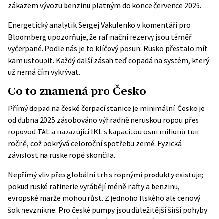
zákazem vývozu benzinu platným do konce července 2026.
Energetický analytik Sergej Vakulenko v komentáři pro
Bloomberg upozorňuje, že rafinační rezervy jsou téměř
vyčerpané. Podle nás je to klíčový posun: Rusko přestalo mít
kam ustoupit. Každý další zásah teď dopadá na systém, který
už nemá čím vykrývat.
Co to znamená pro Česko
Přímý dopad na české čerpací stanice je minimální. Česko je
od dubna 2025 zásobováno výhradně neruskou ropou přes
ropovod TAL a navazující IKL s kapacitou osm milionů tun
ročně, což pokrývá celoroční spotřebu země. Fyzická
závislost na ruské ropě skončila.
Nepřímý vliv přes globální trh s ropnými produkty existuje;
pokud ruské rafinerie vyrábějí méně nafty a benzinu,
evropské marže mohou růst. Z jednoho Ilského ale cenový
šok nevznikne. Pro české pumpy jsou důležitější širší pohyby