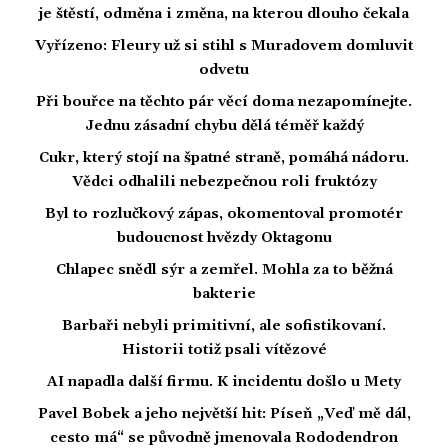
je štěstí, odměna i změna, na kterou dlouho čekala
Vyřízeno: Fleury už si stihl s Muradovem domluvit
odvetu
Při bouřce na těchto pár věcí doma nezapomínejte.
Jednu zásadní chybu dělá téměř každý
Cukr, který stojí na špatné straně, pomáhá nádoru.
Vědci odhalili nebezpečnou roli fruktózy
Byl to rozlučkový zápas, okomentoval promotér
budoucnost hvězdy Oktagonu
Chlapec snědl sýr a zemřel. Mohla za to běžná
bakterie
Barbaři nebyli primitivní, ale sofistikovaní.
Historii totiž psali vítězové
AI napadla další firmu. K incidentu došlo u Mety
Pavel Bobek a jeho největší hit: Píseň „Veď mě dál,
cesto má“ se původně jmenovala Rododendron