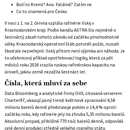
Bolí to Kreml? Ano. Fatálně? Zatím ne
Co to znamená pro Česko
V noci z 1. na 2. června vzplála rafinérie Ilskij v
Krasnodarském kraji. Podle kanálu
ASTRA
šlo nejméně o
šestnáctý zásah tohoto závodu od začátku plnohodnotné
války. Krasnodarský operativní štáb potvrdil požár, rozsah
škod ale nezveřejnil. Ilskij přitom není výjimka ani náhoda. Je
to učebnicový příklad opotřebovací logiky, která za pět
měsíců roku 2026 srazila ruskou rafinérskou kapacitu na
úroveň, jakou země nezažila šestnáct let.
Čísla, která mluví za sebe
Data Bloomberg a analytické firmy OilX, citovaná serverem
Charter97
, ukazují jasný trend: květnové zpracování 4,58
milionu barelů denně představuje pokles o 14,4 % oproti
začátku roku, kdy rafinerie jely na zhruba 5,35 milionu barelů.
Absolutní propad, přibližně 770 tisíc barelů denně, odpovídá
celé denní produkci středně velkého ropného státu.