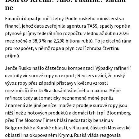
ne
Finanční dopad je měřitelný. Podle ruského ministerstva
financí, jehož data zveřejnila agentura
TASS
, spadly ropné a
plynové příjmy federálního rozpočtu v lednu až dubnu 2026
meziročně o 38,3 % na 2,298 bilionu rublů. To je citelná rána
pro rozpočet, v němž ropa a plyn tvoří zhruba čtvrtinu
příjmů.
Jenže Rusko našlo částečnou kompenzaci. Výpadky rafinerií
uvolnily víc surové ropy na export; Reuters uvádí, že ruský
vývoz ropy přes západní přístavy v květnu vzrostl
meziměsíčně o 15 % a dosáhl válečného maxima. Méně
rafinace tedy automaticky neznamená méně peněz.
Znamená ale jiné peníze: marže z prodeje surové ropy jsou
nižší než z hotových produktů a domácí trh trpí. Bloomberg
přes The Moscow Times hlásí nedostatky benzinu v
Belgorodské a Kurské oblasti, v Rjazani, částech Moskevské
oblasti i na okupovaném Krymu. Ruská vláda reagovala