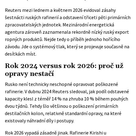
Reuters mezi lednem a květnem 2026 evidoval zásahy
šestnácti ruských rafinerií a odstavení třiceti pěti primárních
zpracovatelských jednotek. Mezinárodní energetická
agentura zároveň zaznamenala rekordně nízký ruský export
ropných produktů. Nejde tedy o příběh jednoho hořícího
závodu. Jde o systémový tlak, který se projevuje současně na
desítkách míst.
Rok 2024 versus rok 2026: proč už
opravy nestačí
Rusko není technicky neschopné opravovat poškozené
rafinerie. V dubnu 2024 Reuters sledoval, jak podíl odstavené
kapacity klesl z téměř 14 % na zhruba 10 % během pouhých
dvou týdnů. Tehdy šlo většinou o poškození primárních
destilačních kolon, relativně standardní opravy, na které
existovaly náhradní díly i postupy.
Rok 2026 vypadá zásadně jinak. Rafinerie Kirishi u