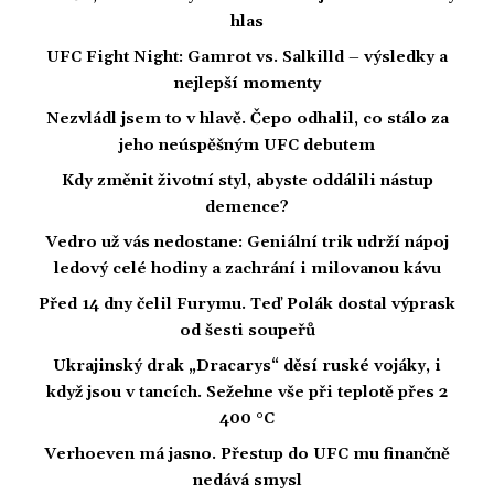
hlas
UFC Fight Night: Gamrot vs. Salkilld – výsledky a
nejlepší momenty
Nezvládl jsem to v hlavě. Čepo odhalil, co stálo za
jeho neúspěšným UFC debutem
Kdy změnit životní styl, abyste oddálili nástup
demence?
Vedro už vás nedostane: Geniální trik udrží nápoj
ledový celé hodiny a zachrání i milovanou kávu
Před 14 dny čelil Furymu. Teď Polák dostal výprask
od šesti soupeřů
Ukrajinský drak „Dracarys“ děsí ruské vojáky, i
když jsou v tancích. Sežehne vše při teplotě přes 2
400 °C
Verhoeven má jasno. Přestup do UFC mu finančně
nedává smysl