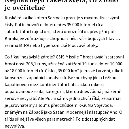
Nejmocnější raketa světa, co z toho
je ověřitelné
Ruská rétorika kolem Sarmatu pracuje s maximalistickými
čísly. Putin hovoří o doletu přes 35 000 kilometrů a
suborbitální trajektorii, která umožní útok přes jižní pól.
Karakajev zdůrazňuje schopnost nést více bojových hlavic v
režimu MIRV nebo hypersonické klouzavé bloky.
Co říkají nezávislé zdroje?
CSIS Missile Threat
uvádí startovní
hmotnost 208,1 tuny, užitečné zatížení 10 tun a dolet 10 000
až 18 000 kilometrů. Číslo „35 000 km“ je ruské tvrzení, nikoli
konsenzus západních analytiků. Bezpochyby jde o těžkou
kapalinovou mezikontinentální balistickou raketu
odpalovanou ze sila, kategorii, kterou dnes žádná jiná země
sériově nevyrábí. Ale Putin sám v jednu chvíli říká, že Sarmat
je „srovnatelný silou“ s předchůdcem R-36M2 Vojevoda,
známým na Západě jako Satan. Modernější nástupce? Ano. O
třídu silnější ve všech parametrech? To z dostupných dat
nevyplývá.