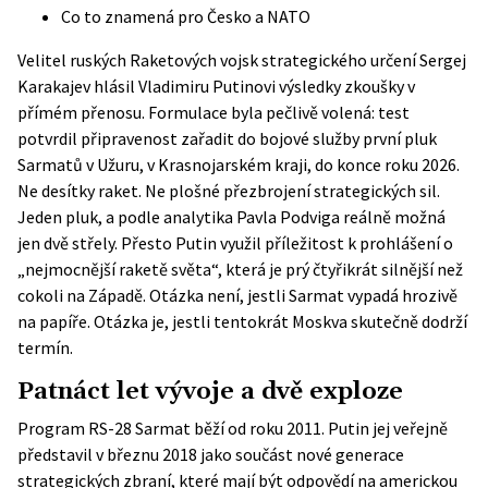
Co to znamená pro Česko a NATO
Velitel ruských Raketových vojsk strategického určení Sergej
Karakajev hlásil Vladimiru Putinovi výsledky zkoušky v
přímém přenosu. Formulace byla pečlivě volená: test
potvrdil připravenost zařadit do bojové služby první pluk
Sarmatů v Užuru, v Krasnojarském kraji, do konce roku 2026.
Ne desítky raket. Ne plošné přezbrojení strategických sil.
Jeden pluk, a podle
analytika Pavla Podviga
reálně možná
jen dvě střely. Přesto Putin využil příležitost k prohlášení o
„nejmocnější raketě světa“, která je prý čtyřikrát silnější než
cokoli na Západě. Otázka není, jestli Sarmat vypadá hrozivě
na papíře. Otázka je, jestli tentokrát Moskva skutečně dodrží
termín.
Patnáct let vývoje a dvě exploze
Program RS-28 Sarmat běží od roku 2011. Putin jej veřejně
představil v březnu 2018 jako součást nové generace
strategických zbraní, které mají být odpovědí na americkou