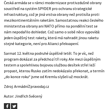
Česká armáda se v rámci modernizace protivzdušné obrany
soustředí na systém SPYDER pro ochranu strategické
infrastruktury, což je jiná vrstva obrany než protisíla proti
mezikontinentálním raketám. Samostatnou reakci českého
ministerstva obrany ani NATO přímo na pondělní test se
nám nepodařilo dohledat. Což samo o sobě něco vypovídá:
jeden úspěšný test rakety, která má nahradit jinou raketu
stejné kategorie, není pro Alianci překvapení.
Sarmat 12. května podruhé úspěšně letěl. To je víc, než
program dokázal za předchozí tři roky. Ale mezi úspěšným
testem a spolehlivou bojovou službou desítek střel leží
propast, kterou Rusko zatím nedokázalo překonat, a termín
„do konce roku“ jsme od Kremlu slyšeli už mockrát.
Zdroj:
ArmádníZpravodaj.cz
Autor:
Jindřich Svěcený