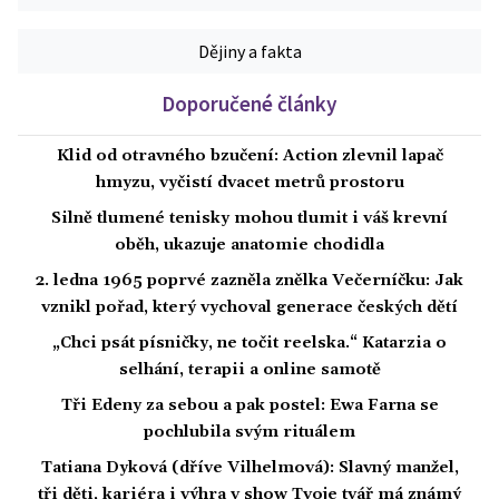
Dějiny a fakta
Doporučené články
Klid od otravného bzučení: Action zlevnil lapač
hmyzu, vyčistí dvacet metrů prostoru
Silně tlumené tenisky mohou tlumit i váš krevní
oběh, ukazuje anatomie chodidla
2. ledna 1965 poprvé zazněla znělka Večerníčku: Jak
vznikl pořad, který vychoval generace českých dětí
„Chci psát písničky, ne točit reelska.“ Katarzia o
selhání, terapii a online samotě
Tři Edeny za sebou a pak postel: Ewa Farna se
pochlubila svým rituálem
Tatiana Dyková (dříve Vilhelmová): Slavný manžel,
tři děti, kariéra i výhra v show Tvoje tvář má známý