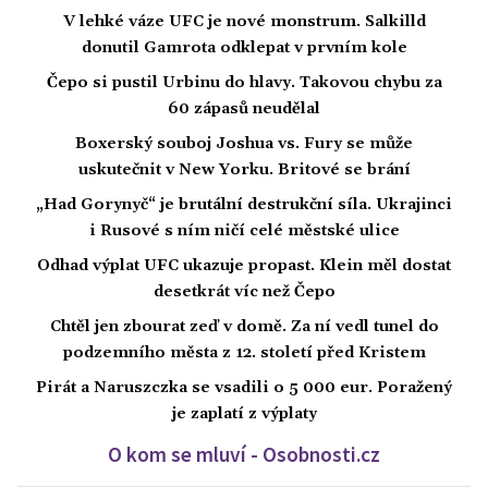
V lehké váze UFC je nové monstrum. Salkilld
donutil Gamrota odklepat v prvním kole
Čepo si pustil Urbinu do hlavy. Takovou chybu za
60 zápasů neudělal
Boxerský souboj Joshua vs. Fury se může
uskutečnit v New Yorku. Britové se brání
„Had Gorynyč“ je brutální destrukční síla. Ukrajinci
i Rusové s ním ničí celé městské ulice
Odhad výplat UFC ukazuje propast. Klein měl dostat
desetkrát víc než Čepo
Chtěl jen zbourat zeď v domě. Za ní vedl tunel do
podzemního města z 12. století před Kristem
Pirát a Naruszczka se vsadili o 5 000 eur. Poražený
je zaplatí z výplaty
O kom se mluví - Osobnosti.cz