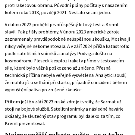
protiraketovou obranu. Původní plány počítaly s nasazením
kolem roku 2018, později 2021. Nestalo se ani jedno.
V dubnu 2022 proběhl první úspěšný letový test a Kreml
slavil. Pak přišly problémy. V únoru 2023 americké zdroje
zaznamenaly pravděpodobně neúspěšnou zkoušku, Moskva ji
nikdy veřejně nekomentovala. A v září 2024 přišla katastrofa:
podle satelitních snímků a analýzy Podviga
došlo na
kosmodromu Pleseck k explozi rakety přímo v testovacím
sile
, které bylo vážně poškozeno až zničeno. Přesná
technická příčina nebyla veřejně vysvětlena. Analytici soudí,
že mohlo jít o selhání při startu, případně o incident během
vypouštění paliva po zrušené zkoušce.
Přitom ještě v září 2023 ruské zdroje tvrdily, že Sarmat už
stojí na bojové službě. Satelitní snímky a následné havárie
ukázaly, že skutečný stav programu byl daleko za tím, co
Kreml prezentoval.