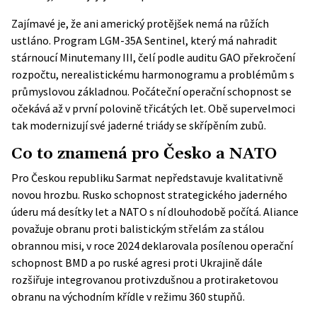
Zajímavé je, že ani americký protějšek nemá na růžích
ustláno. Program LGM-35A Sentinel, který má nahradit
stárnoucí Minutemany III, čelí podle auditu GAO překročení
rozpočtu, nerealistickému harmonogramu a problémům s
průmyslovou základnou. Počáteční operační schopnost se
očekává až v první polovině třicátých let. Obě supervelmoci
tak modernizují své jaderné triády se skřípěním zubů.
Co to znamená pro Česko a NATO
Pro Českou republiku Sarmat nepředstavuje kvalitativně
novou hrozbu. Rusko schopnost strategického jaderného
úderu má desítky let a NATO s ní dlouhodobě počítá. Aliance
považuje obranu proti balistickým střelám za stálou
obrannou misi, v roce 2024 deklarovala posílenou operační
schopnost BMD a po ruské agresi proti Ukrajině dále
rozšiřuje integrovanou protivzdušnou a protiraketovou
obranu na východním křídle v režimu 360 stupňů.