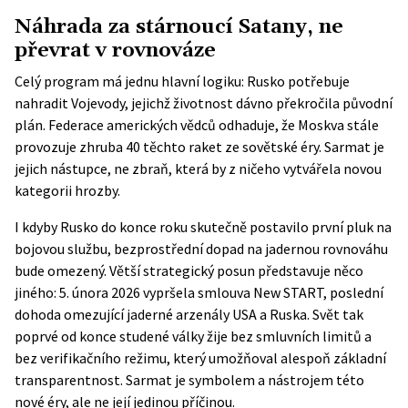
Náhrada za stárnoucí Satany, ne
převrat v rovnováze
Celý program má jednu hlavní logiku: Rusko potřebuje
nahradit Vojevody, jejichž životnost dávno překročila původní
plán. Federace amerických vědců odhaduje, že Moskva stále
provozuje zhruba 40 těchto raket ze sovětské éry. Sarmat je
jejich nástupce, ne zbraň, která by z ničeho vytvářela novou
kategorii hrozby.
I kdyby Rusko do konce roku skutečně postavilo první pluk na
bojovou službu, bezprostřední dopad na jadernou rovnováhu
bude omezený. Větší strategický posun představuje něco
jiného: 5. února 2026
vypršela smlouva New START
, poslední
dohoda omezující jaderné arzenály USA a Ruska. Svět tak
poprvé od konce studené války žije bez smluvních limitů a
bez verifikačního režimu, který umožňoval alespoň základní
transparentnost. Sarmat je symbolem a nástrojem této
nové éry, ale ne její jedinou příčinou.