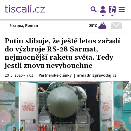
29°C
9. srpna
,
Roman
Putin slibuje, že ještě letos zařadí
do výzbroje RS-28 Sarmat,
nejmocnější raketu světa. Tedy
jestli znovu nevybouchne
20. 5. 2026 – 7:01
|
Partnerské články
|
armadnizpravodaj.cz