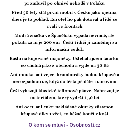
promluvil po ohnivé nehodě v Polsku
Před 30 lety stál první mobil v Česku jako ojetina,
dnes je to poklad. Eurotel ho pak dotoval a lidé se
rvali ve frontách
Modrá značka ve Španělsku vypadá nevinně, ale
pokuta za ni je 200 eur. Čeští řidiči ji zaměňují za
informační ceduli
Kašlu na kupované majonézy. Ušlehala jsem tatarku,
co chutná jako z obchodu a vyjde na 30 Kč
Ani mouka, ani vejce: bramboráky budou křupavé a
nerozpadnou se, když do těsta přidáte 1 surovinu
Češi vyhazují klasické teflonové pánve. Nahrazují je
materiálem, který vydrží i 50 let
Ani ocet, ani cukr: nakládané okurky zůstanou
křupavé díky 1 věci, co běžně končí v koši
O kom se mluví - Osobnosti.cz