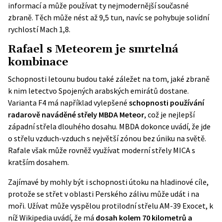
informací a může používat ty nejmodernější současné
zbraně. Těch může nést až 9,5 tun, navíc se pohybuje solidní
rychlostí Mach 1,8.
Rafael s Meteorem je smrtelná
kombinace
Schopnosti letounu budou také záležet na tom, jaké zbraně
k nim letectvo Spojených arabských emirátů dostane.
Varianta F4 má například vylepšené
schopnosti používání
radarově naváděné střely MBDA Meteor
, což je nejlepší
západní střela dlouhého dosahu. MBDA dokonce
uvádí
, že jde
o střelu vzduch-vzduch s největší zónou bez úniku na světě.
Rafale však může rovněž využívat moderní střely MICA s
kratším dosahem.
Zajímavé by mohly být i schopnosti útoku na hladinové cíle,
protože se střet v oblasti Perského zálivu může udát i na
moři. Užívat může vyspělou protilodní střelu AM-39 Exocet, k
níž
Wikipedia
uvádí, že má
dosah kolem 70 kilometrů a