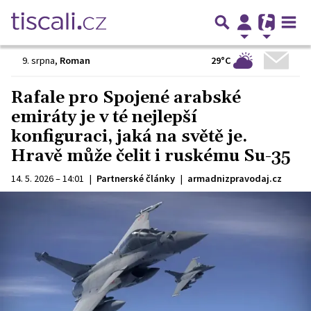
29°C
9. srpna
,
Roman
Rafale pro Spojené arabské
emiráty je v té nejlepší
konfiguraci, jaká na světě je.
Hravě může čelit i ruskému Su-35
14. 5. 2026 – 14:01
|
Partnerské články
|
armadnizpravodaj.cz