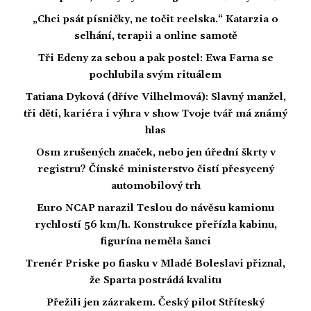
„Chci psát písničky, ne točit reelska.“ Katarzia o
selhání, terapii a online samotě
Tři Edeny za sebou a pak postel: Ewa Farna se
pochlubila svým rituálem
Tatiana Dyková (dříve Vilhelmová): Slavný manžel,
tři děti, kariéra i výhra v show Tvoje tvář má známý
hlas
Osm zrušených značek, nebo jen úřední škrty v
registru? Čínské ministerstvo čistí přesycený
automobilový trh
Euro NCAP narazil Teslou do návěsu kamionu
rychlostí 56 km/h. Konstrukce přeřízla kabinu,
figurína neměla šanci
Trenér Priske po fiasku v Mladé Boleslavi přiznal,
že Sparta postrádá kvalitu
Přežili jen zázrakem. Český pilot Stříteský