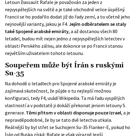
Letoun Dassault Rafale je považován za jeden z
nejvyspělejších na světě a je také obchodně velice úspěšný.
Francii se ho podařilo dodat již do řady zemí, a to včetně jeho
nejnovější varianty, jakou je F4.
Jejím odběratelem se staly
také Spojené arabské emiráty
, a až dostanou všech 80
letadel, budou mít nejen jedno z nejvyspělejších letectev v
oblasti Perského zálivu, ale dokonce se po Francii stanou
největším uživatelem tohoto letounu.
Soupeřem může být Írán s ruskými
Su-35
Na dohodě o letadlech pro Spojené arabské emiráty je
zajímavá skutečnost, že půjde o tu nejlepší možnou
konfiguraci, tedy F4, uvádí
Wikipedia
. Ta má řadu vyspělých
vlastností a v podstatě ji
dokáží překonat jenom letouny 5.
generace
.
Těmi přitom v oblasti disponuje pouze Izrael
, a je
nepravděpodobné, že by se tato dvě letectva utkala.
Reálnější by byl střet se Suchojem Su-35 Flanker-E, pokud ho
Írán od Ruska získá; Rafale je však výrazně lepší.