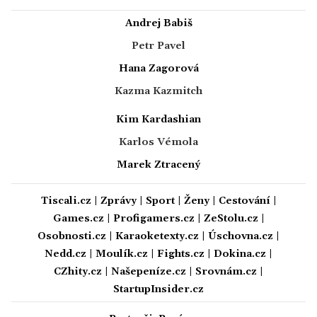
Andrej Babiš
Petr Pavel
Hana Zagorová
Kazma Kazmitch
Kim Kardashian
Karlos Vémola
Marek Ztracený
Tiscali.cz
|
Zprávy
|
Sport
|
Ženy
|
Cestování
|
Games.cz
|
Profigamers.cz
|
ZeStolu.cz
|
Osobnosti.cz
|
Karaoketexty.cz
|
Úschovna.cz
|
Nedd.cz
|
Moulík.cz
|
Fights.cz
|
Dokina.cz
|
CZhity.cz
|
Našepeníze.cz
|
Srovnám.cz
|
StartupInsider.cz