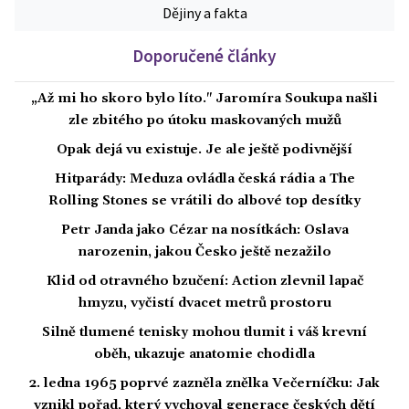
Dějiny a fakta
Doporučené články
„Až mi ho skoro bylo líto." Jaromíra Soukupa našli
zle zbitého po útoku maskovaných mužů
Opak dejá vu existuje. Je ale ještě podivnější
Hitparády: Meduza ovládla česká rádia a The
Rolling Stones se vrátili do albové top desítky
Petr Janda jako Cézar na nosítkách: Oslava
narozenin, jakou Česko ještě nezažilo
Klid od otravného bzučení: Action zlevnil lapač
hmyzu, vyčistí dvacet metrů prostoru
Silně tlumené tenisky mohou tlumit i váš krevní
oběh, ukazuje anatomie chodidla
2. ledna 1965 poprvé zazněla znělka Večerníčku: Jak
vznikl pořad, který vychoval generace českých dětí