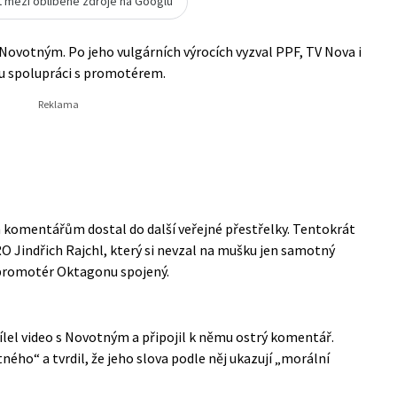
t mezi oblíbené zdroje na Googlu
 Novotným. Po jeho vulgárních výrocích vyzval PPF, TV Nova i
ou spolupráci s promotérem.
 komentářům dostal do další veřejné přestřelky. Tentokrát
O Jindřich Rajchl, který si nevzal na mušku jen samotný
je promotér Oktagonu spojený.
ílel video s Novotným a připojil k němu ostrý komentář.
ho“ a tvrdil, že jeho slova podle něj ukazují „morální