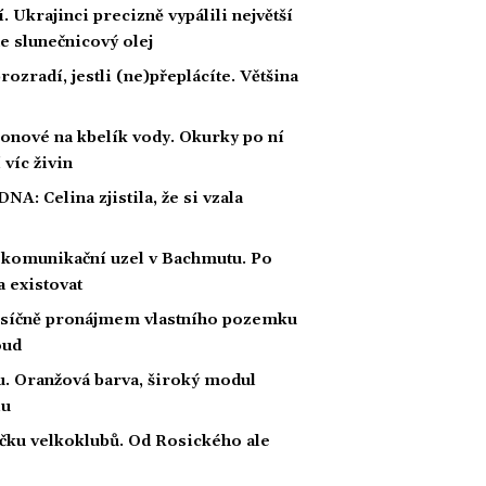
 Ukrajinci precizně vypálili největší
e slunečnicový olej
rozradí, jestli (ne)přeplácíte. Většina
ronové na kbelík vody. Okurky po ní
 víc živin
 DNA: Celina zjistila, že si vzala
 komunikační uzel v Bachmutu. Po
 existovat
měsíčně pronájmem vlastního pozemku
oud
u. Oranžová barva, široký modul
lu
čku velkoklubů. Od Rosického ale