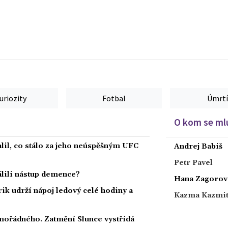
uriozity
Fotbal
Úmrtí
O kom se mlu
alil, co stálo za jeho neúspěšným UFC
Andrej Babiš
Petr Pavel
dálili nástup demence?
Hana Zagorov
rik udrží nápoj ledový celé hodiny a
Kazma Kazmi
ořádného. Zatmění Slunce vystřídá