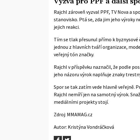
Výzva pro PPF a další s
Rajchl zároveň vyzval PPF, TV Nova a s
stanovisko. Ptá se, zda jim jeho výroky n
jejich reakci.
Tím se tlak přesunul přímo k byznysové 
jednou z hlavních tváří organizace, mode
veřejný tón značky.
Rajchl v příspěvku naznačil, že podle pos
jeho názoru výrok naplňuje znaky trestn
Spor se tak zatím vede hlavně veřejně. P
Rajchl nemíří jen na samotný výrok. Snaž
mediálními projekty stojí.
Zdroj:
MMAMAG.cz
Autor:
Kristýna Vondráčková