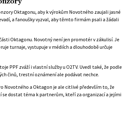
ponzory
ponzory Oktagonu, aby k výrokům Novotného zaujali jasné
evadí, a fanoušky vyzval, aby těmto firmám psali a žádali
části Oktagonu. Novotný není jen promotér v zákulisí. Je
ruje turnaje, vystupuje v médiích a dlouhodobě určuje
toje PPF zváží i vlastní služby u O2TV. Uvedl také, že podle
ých činů, trestní oznámení ale podávat nechce.
ro Novotného a Oktagon je ale citlivé především to, že
í se dostat téma k partnerům, kteří za organizací a jejími