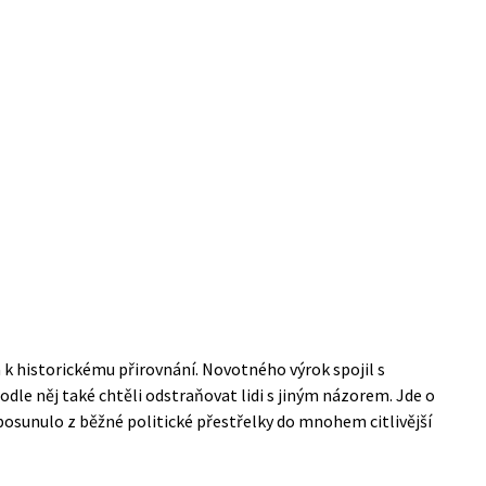
a k historickému přirovnání. Novotného výrok spojil s
dle něj také chtěli odstraňovat lidi s jiným názorem. Jde o
posunulo z běžné politické přestřelky do mnohem citlivější