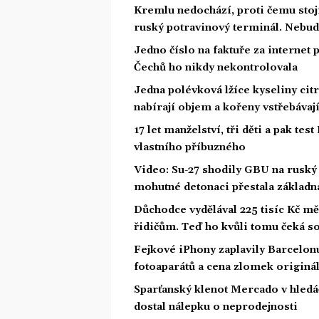
Kremlu nedochází, proti čemu stojí.
ruský potravinový terminál. Nebud
Jedno číslo na faktuře za internet p
Čechů ho nikdy nekontrolovala
Jedna polévková lžíce kyseliny cit
nabírají objem a kořeny vstřebávají
17 let manželství, tři děti a pak test
vlastního příbuzného
Video: Su-27 shodily GBU na ruský
mohutné detonaci přestala základna
Důchodce vydělával 225 tisíc Kč 
řidičům. Teď ho kvůli tomu čeká s
Fejkové iPhony zaplavily Barcelon
fotoaparátů a cena zlomek originá
Sparťanský klenot Mercado v hledá
dostal nálepku o neprodejnosti