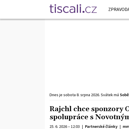
ZPRAVODA
Dnes je
sobota
8. srpna
2026
.
Svátek má
Sobě
Rajchl chce sponzory 
spolupráce s Novotným
25. 6. 2026 – 12:03
|
Partnerské články
|
mm