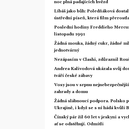
noc plná padajících hvězd
Líbáš jako bůh: Poledňáková dostal
ústřední píseň, která film přerostl
Poslední hodiny Freddieho Mercury
listopadu 1991
Žádná mouka, žádný cukr, žádné ml
jednotvárný
Nezápasím v Clashi, zdůraznil Rouš
Andrea Kalivodová ukázala svůj do
tváří české zábavy
Vosy jsou v srpnu nejnebezpečnější: 
zahrady a domu
Žádná slábnoucí podpora. Polsko p
Ukrajině, i když se s ní hádá kvůli
Čínský pár žil 60 let v jeskyni a vyc
ať se odstěhují. Odmítli