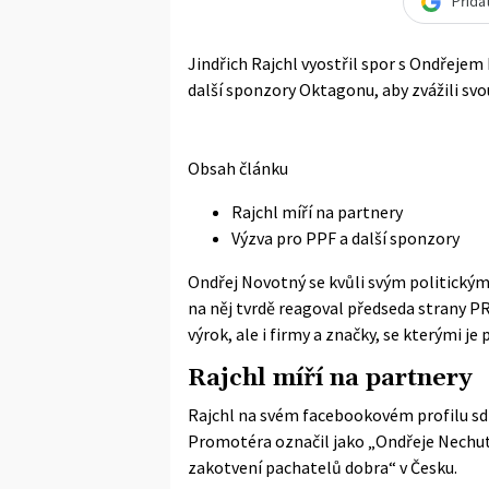
Přida
Jindřich Rajchl vyostřil spor s Ondřejem
další sponzory Oktagonu, aby zvážili sv
Obsah článku
Rajchl míří na partnery
Výzva pro PPF a další sponzory
Ondřej Novotný se kvůli svým politickým
na něj tvrdě reagoval předseda strany PR
výrok, ale i firmy a značky, se kterými 
Rajchl míří na partnery
Rajchl na
svém facebookovém profilu
sd
Promotéra označil jako „Ondřeje Nechutné
zakotvení pachatelů dobra“ v Česku.