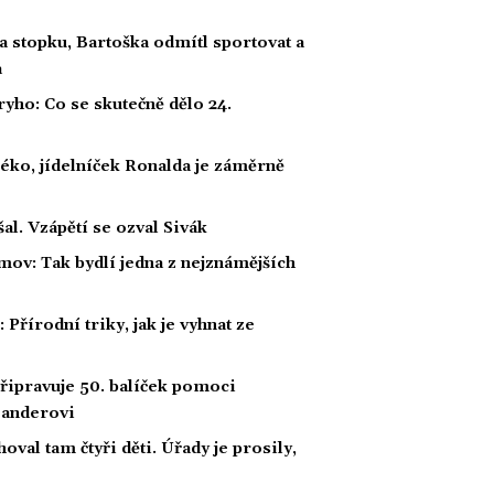
a stopku, Bartoška odmítl sportovat a
a
ho: Co se skutečně dělo 24.
éko, jídelníček Ronalda je záměrně
al. Vzápětí se ozval Sivák
mov: Tak bydlí jedna z nejznámějších
Přírodní triky, jak je vyhnat ze
řipravuje 50. balíček pomoci
 Banderovi
hoval tam čtyři děti. Úřady je prosily,