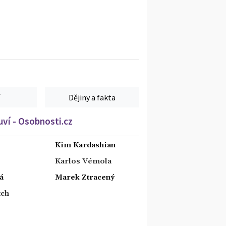
Dějiny a fakta
ví - Osobnosti.cz
Kim Kardashian
Karlos Vémola
á
Marek Ztracený
tch