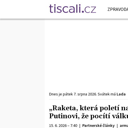
ZPRAVODA
Dnes je
pátek
7. srpna
2026
.
Svátek má
Lada
„Raketa, která poletí 
Putinovi, že pocítí vá
15. 6. 2026 – 7:40
|
Partnerské články
|
arma