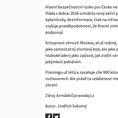
Hlavní bezpečnostní riziko pro Česko nepl
Vláda v dubnu 2026 schválila nový akční
kyberútoky, dezinformace, tlak na infra
zvyšuje pravděpodobnost, že Kreml zinte
podporují.
Schopnost ohrozit Moskvu, ať už reálná,
jako samostatný zlomový bod, ale jako p
hluboké údery jako způsob, jak zvýšit cen
jakýmkoli jednáním.
Flamingo už létá a zasahuje cíle 900 kil
rozhovorech. Ale právě ta vzdálenost mez
zbraní.
Zdroj:
ArmádníZpravodaj.cz
Autor:
Jindřich Svěcený