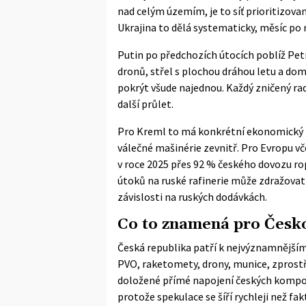
nad celým územím, je to síť prioritizovan
Ukrajina to dělá systematicky, měsíc po 
Putin po předchozích útocích poblíž Petr
dronů, střel s plochou dráhou letu a dom
pokrýt všude najednou. Každý zničený r
další průlet.
Pro Kreml to má konkrétní ekonomický r
válečné mašinérie zevnitř. Pro Evropu v
v roce 2025 přes 92 % českého dovozu rop
útoků na ruské rafinerie může zdražova
závislosti na ruských dodávkách.
Co to znamená pro Česk
Česká republika patří k nejvýznamnější
PVO, raketomety, drony, munice, zprostř
doložené přímé napojení českých kompone
protože spekulace se šíří rychleji než fak