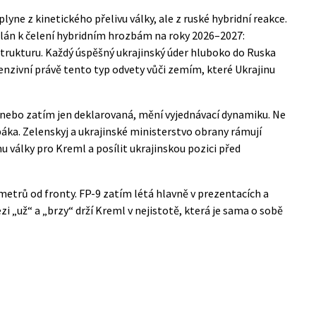
yne z kinetického přelivu války, ale z ruské hybridní reakce.
 plán k čelení hybridním hrozbám na roky 2026–2027:
strukturu. Každý úspěšný ukrajinský úder hluboko do Ruska
nzivní právě tento typ odvety vůči zemím, které Ukrajinu
 nebo zatím jen deklarovaná, mění vyjednávací dynamiku. Ne
áka. Zelenskyj a ukrajinské ministerstvo obrany rámují
u války pro Kreml a posílit ukrajinskou pozici před
ometrů od fronty. FP-9 zatím létá hlavně v prezentacích a
i „už“ a „brzy“ drží Kreml v nejistotě, která je sama o sobě