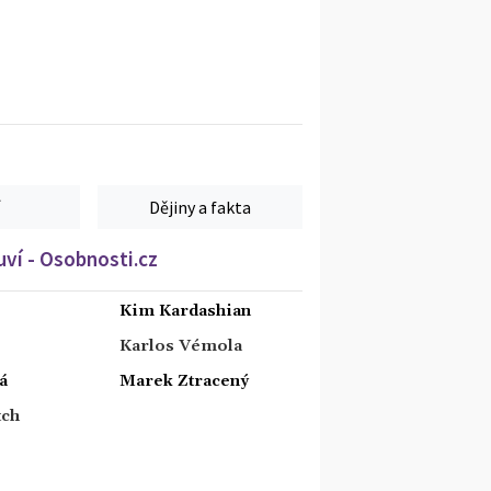
Dějiny a fakta
ví - Osobnosti.cz
Kim Kardashian
Karlos Vémola
á
Marek Ztracený
tch