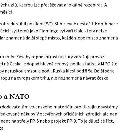
ých uzlů, kterou lze přetěžovat a lokálně rozebírat. A
měsíci.
ohradu slíbil posílení PVO. Slib zjevně nestačil. Kombinace
ácích systémů jako Flamingo vytváří tlak, který nelze
adar znamená další slepé místo, každé slepé místo znamená
ozměr. Zásahy ropné infrastruktury zdražují provoz
četně Česka je dopad hlavně cenový: podle
statistik MPO
šlo
y neruskou trasou a podíl Ruska klesl pod 8 %. Delší série
t ropu na evropském trhu, ale neznamená návrat české
o a NATO
m dodavatelům vojenského materiálu pro Ukrajinu: systémy
edkované nákupy. V otevřených oficiálních zdrojích ale není
nt na střely FP-5 nebo projekt FP-9. To je důležité říct,
ta.