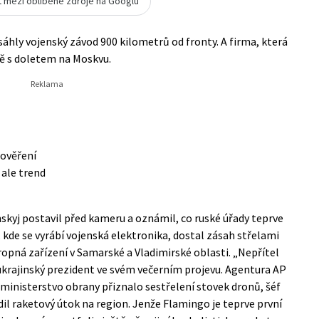
t mezi oblíbené zdroje na Googlu
sáhly vojenský závod 900 kilometrů od fronty. A firma, která
etě s doletem na Moskvu.
 ověření
 ale trend
skyj postavil před kameru a oznámil, co ruské úřady teprve
 kde se vyrábí vojenská elektronika, dostal zásah střelami
 ropná zařízení v Samarské a Vladimirské oblasti. „Nepřítel
 ukrajinský prezident ve svém
večerním projevu
. Agentura AP
 ministerstvo obrany přiznalo sestřelení stovek dronů, šéf
il raketový útok na region. Jenže Flamingo je teprve první