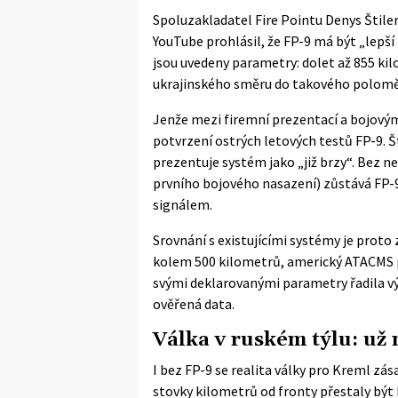
Spoluzakladatel Fire Pointu Denys Štil
YouTube prohlásil, že FP-9 má být „lepš
jsou uvedeny parametry: dolet až 855 ki
ukrajinského směru do takového polomě
Jenže mezi firemní prezentací a bojovým
potvrzení ostrých letových testů FP-9. Š
prezentuje systém jako „již brzy“. Bez n
prvního bojového nasazení) zůstává FP-
signálem.
Srovnání s existujícími systémy je proto
kolem 500 kilometrů, americký ATACMS př
svými deklarovanými parametry řadila vý
ověřená data.
Válka v ruském týlu: už 
I bez FP-9 se realita války pro Kreml zás
stovky kilometrů od fronty přestaly být