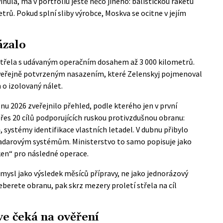
vinula, má v portfoliu ještě něco jiného: balistickou raketu
rů. Pokud splní sliby výrobce, Moskva se ocitne v jejím
ázalo
třela s udávaným operačním dosahem až 3 000 kilometrů.
veřejně potvrzeným nasazením, které Zelenskyj pojmenoval
o izolovaný nálet.
znu 2026
zveřejnilo přehled
, podle kterého jen v první
přes 20 cílů podporujících ruskou protivzdušnou obranu:
, systémy identifikace vlastních letadel. V dubnu přibylo
radarovým systémům. Ministerstvo to samo popisuje jako
ken“ pro následné operace.
mysl jako výsledek měsíců přípravy, ne jako jednorázový
berete obranu, pak skrz mezery proletí střela na cíl
ve čeká na ověření