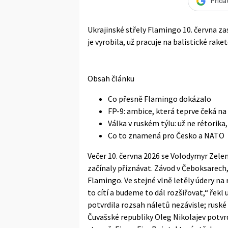
Přida
Ukrajinské střely Flamingo 10. června za
je vyrobila, už pracuje na balistické rak
Obsah článku
Co přesně Flamingo dokázalo
FP-9: ambice, která teprve čeká na
Válka v ruském týlu: už ne rétorika,
Co to znamená pro Česko a NATO
Večer 10. června 2026 se Volodymyr Zelen
začínaly přiznávat. Závod v Čeboksarech,
Flamingo. Ve stejné vlně letěly údery na
to cítí a budeme to dál rozšiřovat,“ řekl
potvrdila rozsah náletů nezávisle; ruské
Čuvašské republiky Oleg Nikolajev potvrd