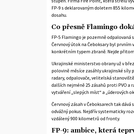
stupeň. Firma Fire Point, která střelu vy
FP-9 s deklarovaným doletem 855 kilomet
dosahu.
Co přesně Flamingo dok
FP-5 Flamingo je pozemně odpalovaná s
Červnový útok na Čeboksary byl prvním 
konkrétním typem zbraně. Nejde přitom 
Ukrajinské ministerstvo obrany už v bře
polovině měsíce zasáhly ukrajinské síly 
radary, odpalovače, velitelská stanoviště
dalších nejméně 25 zásahů proti PVO a 
vytváření „slepých míst“ a „úderových o
Červnový zásah v Čeboksarech tak dává s
odvážný pokus. Nejdřív systematicky roze
vzdálený 900 kilometrů od fronty.
FP-9: ambice, která tepr