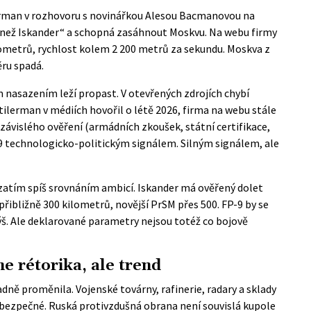
erman v rozhovoru s novinářkou Alesou Bacmanovou na
í než Iskander“ a schopná zasáhnout Moskvu. Na
webu firmy
lometrů, rychlost kolem 2 200 metrů za sekundu. Moskva z
ru spadá.
 nasazením leží propast. V otevřených zdrojích chybí
tilerman v médiích hovořil o létě 2026, firma na webu stále
ezávislého ověření (armádních zkoušek, státní certifikace,
9 technologicko-politickým signálem. Silným signálem, ale
 zatím spíš srovnáním ambicí. Iskander má ověřený dolet
ibližně 300 kilometrů, novější PrSM přes 500. FP-9 by se
š. Ale deklarované parametry nejsou totéž co bojově
ne rétorika, ale trend
adně proměnila. Vojenské továrny, rafinerie, radary a sklady
 bezpečné. Ruská protivzdušná obrana není souvislá kupole