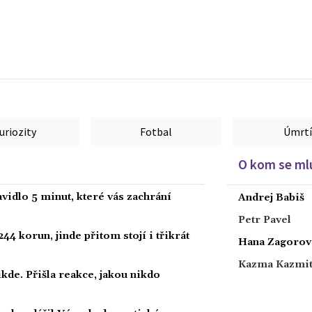
uriozity
Fotbal
Úmrtí
O kom se mlu
vidlo 5 minut, které vás zachrání
Andrej Babiš
Petr Pavel
44 korun, jinde přitom stojí i třikrát
Hana Zagorov
Kazma Kazmi
kde. Přišla reakce, jakou nikdo