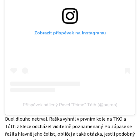
Zobrazit příspěvek na Instagramu
Příspěvek sdílený Pavel "Prime" Tóth (@pajron)
Duel dlouho netrval. Raška vyhrál v prvním kole na TKO a
Tóth z klece odcházel viditelně poznamenaný. Po zápase se
řešila hlavně jeho čelist, obličej a také otázka, jestli podobný