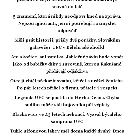
srovná do latě
5 znamení, která nikdy neodpoví hned na zprávu.
Nejsou ignoranti, jen si potřebují rozmyslet
odpověď
Měli psát historii, přišly dvě porážky. Slovákům
galavečer UFC v Bělehradě zhořkl
Ani skořice, ani vanilka. Jablečný závin bude vonět
jako od babičky díky 1 surovině, kterou Rakušané
přidávají odjakživa
Otec jí chtěl překazit svatbu, křičel a urážel ženicha.
Po pár letech přišel o firmu, přátele i respekt
Legenda UFC se pustila do Herba Deana. Chyba
sudího může stát bojovníka půl výplaty
Blachowicz ve 43 letech nekončí. Vyzval bývalého
šampiona UFC
Tuhle sifonovou láhev měl doma každý druhý. Dnes