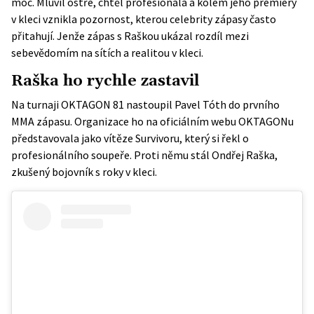
moc. Mluvil ostře, chtěl profesionála a kolem jeho premiéry
v kleci vznikla pozornost, kterou celebrity zápasy často
přitahují. Jenže zápas s Raškou ukázal rozdíl mezi
sebevědomím na sítích a realitou v kleci.
Raška ho rychle zastavil
Na turnaji OKTAGON 81 nastoupil Pavel Tóth do prvního
MMA zápasu. Organizace ho na
oficiálním webu OKTAGONu
představovala jako vítěze Survivoru, který si řekl o
profesionálního soupeře. Proti němu stál Ondřej Raška,
zkušený bojovník s roky v kleci.