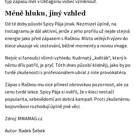
typ zápasu měl v Oktagonu vůbec vzniknout.
Méně hluku, jiný vzhled
Od té doby působí Spicy Pája jinak. Nezmizel úplně, na
Instagramu
je dál aktivní, jenže z jeho profilu už nejde stejná
energie jako před zápasem s Raškou. Místo velkých výzev do
klece ukazuje víc cestování, běžné momenty a novou image.
Nejvíc si fanoušci všimli vzhledu. Kudrnatý „květák“, který k
němu dřív patřil, je pryč. Tóth dnes působí klidněji, jako by po
tvrdé zkušenosti s profesionálem ubral z role provokatéra.
Zápas s Raškou mu sice přinesl obrovskou pozornost, ale za
cenu tvrdé lekce. Spicy Pája si ověřil, že v kleci nestačí
popularita, sebevědomí ani dobrá kampaň. Proti zkušenému
bojovníkovi rozhodují úplně jiné věci.
Zdroj:
MMAMAG.cz
Autor:
Radek Šebek