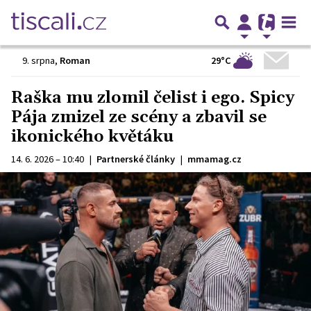
29°C
9. srpna
,
Roman
Raška mu zlomil čelist i ego. Spicy
Pája zmizel ze scény a zbavil se
ikonického květáku
14. 6. 2026 – 10:40
|
Partnerské články
|
mmamag.cz