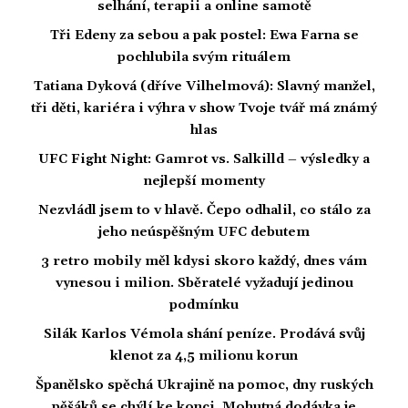
selhání, terapii a online samotě
Tři Edeny za sebou a pak postel: Ewa Farna se
pochlubila svým rituálem
Tatiana Dyková (dříve Vilhelmová): Slavný manžel,
tři děti, kariéra i výhra v show Tvoje tvář má známý
hlas
UFC Fight Night: Gamrot vs. Salkilld – výsledky a
nejlepší momenty
Nezvládl jsem to v hlavě. Čepo odhalil, co stálo za
jeho neúspěšným UFC debutem
3 retro mobily měl kdysi skoro každý, dnes vám
vynesou i milion. Sběratelé vyžadují jedinou
podmínku
Silák Karlos Vémola shání peníze. Prodává svůj
klenot za 4,5 milionu korun
Španělsko spěchá Ukrajině na pomoc, dny ruských
pěšáků se chýlí ke konci. Mohutná dodávka je