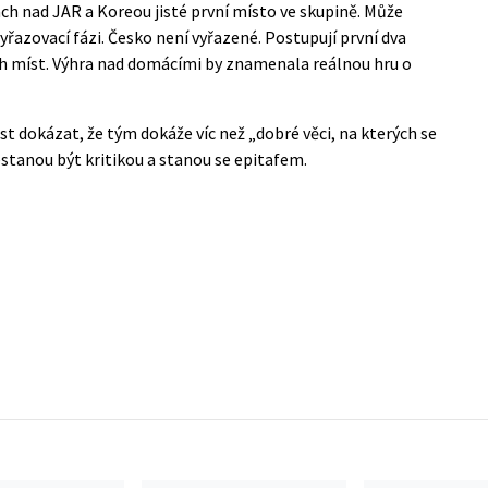
ch nad JAR a Koreou jisté první místo ve skupině. Může
vyřazovací fázi. Česko není vyřazené. Postupují první dva
ch míst. Výhra nad domácími by znamenala reálnou hru o
st dokázat, že tým dokáže víc než „dobré věci, na kterých se
estanou být kritikou a stanou se epitafem.