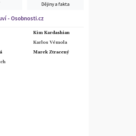
Dějiny a fakta
ví - Osobnosti.cz
Kim Kardashian
Karlos Vémola
á
Marek Ztracený
tch