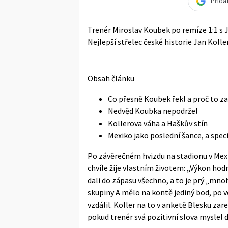
Přida
Trenér Miroslav Koubek po remíze 1:1 s 
Nejlepší střelec české historie Jan Kol
Obsah článku
Co přesně Koubek řekl a proč to za
Nedvěd Koubka nepodržel
Kollerova váha a Haškův stín
Mexiko jako poslední šance, a spec
Po závěrečném hvizdu na stadionu v Mexik
chvíle žije vlastním životem: „Výkon ho
dali do zápasu všechno, a to je prý „mno
skupiny A mělo na kontě jediný bod, po 
vzdálil. Koller na to v anketě Blesku za
pokud trenér svá pozitivní slova myslel 