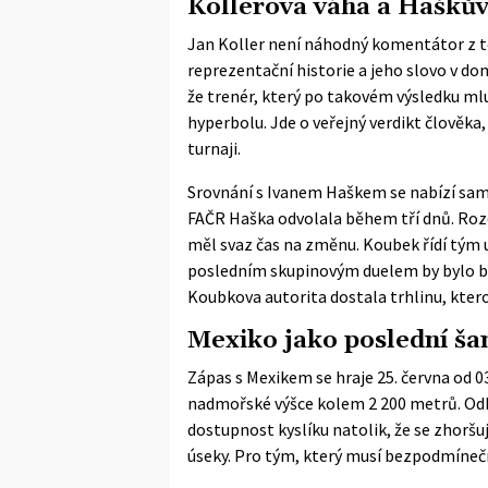
Kollerova váha a Haškův
Jan Koller není náhodný komentátor z te
reprezentační historie a jeho slovo v dom
že trenér, který po takovém výsledku ml
hyperbolu. Jde o veřejný verdikt člověka
turnaji.
Srovnání s Ivanem Haškem se nabízí samo
FAČR
Haška odvolala
během tří dnů. Rozd
měl svaz čas na změnu. Koubek řídí tým 
posledním skupinovým duelem by bylo bez
Koubkova autorita dostala trhlinu, kter
Mexiko jako poslední šan
Zápas s Mexikem se hraje 25. června od 0
nadmořské výšce kolem 2 200 metrů. Odbo
dostupnost kyslíku natolik, že se zhorš
úseky. Pro tým, který musí bezpodmínečně