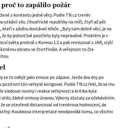
proč to zapálilo požár
žené z kontextu jedné věty. Podle
TN.cz
trenér
utkání: sílu Jihoafrické republiky na míči, čtyři až pět
kteří v závěru dostávali křeče. „Byly tam dobré věci, je na
 že by jednotlivé postřehy byly nepravdivé. Problém je v
tví světa prohrál s Koreou 1:2 a pak remizoval s JAR, slyší
ítěznému obratu ve čtvrtfinále. A veřejnost to čte
itou.
el
 by se to odbýt jako emoce po zápase. Jenže dva dny po
 pozitivní tón veřejně korigoval. Podle
TN.cz
řekl, že se mu
e sledoval noviny i reakce veřejnosti a kritika byla
alibi, žádné omluvy únavou. Výkony zůstaly za očekáváním.
, že se otevřeně distancoval od trenérova hodnocení, de
ostřeji: Koubkova interpretace neodpovídá tomu, co všichni