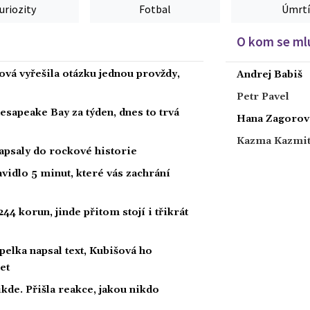
uriozity
Fotbal
Úmrtí
O kom se mlu
ová vyřešila otázku jednou provždy,
Andrej Babiš
Petr Pavel
hesapeake Bay za týden, dnes to trvá
Hana Zagorov
Kazma Kazmi
zapsaly do rockové historie
vidlo 5 minut, které vás zachrání
44 korun, jinde přitom stojí i třikrát
lka napsal text, Kubišová ho
et
kde. Přišla reakce, jakou nikdo