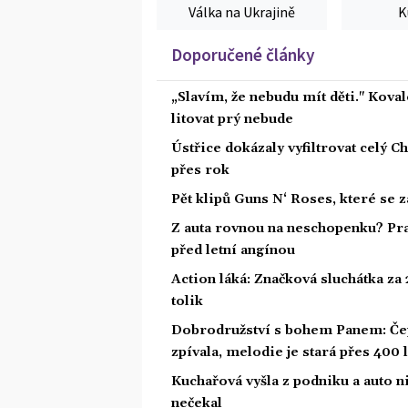
Válka na Ukrajině
K
Doporučené články
„Slavím, že nebudu mít děti." Koval
litovat prý nebude
Ústřice dokázaly vyfiltrovat celý C
přes rok
Pět klipů Guns N‘ Roses, které se 
Z auta rovnou na neschopenku? Pra
před letní angínou
Action láká: Značková sluchátka za 2
tolik
Dobrodružství s bohem Panem: Čepe
zpívala, melodie je stará přes 400 l
Kuchařová vyšla z podniku a auto ni
nečekal