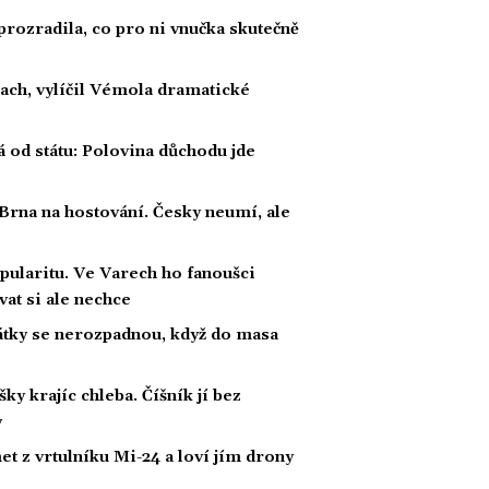
prozradila, co pro ni vnučka skutečně
rach, vylíčil Vémola dramatické
á od státu: Polovina důchodu jde
 Brna na hostování. Česky neumí, ale
pularitu. Ve Varech ho fanoušci
vat si ale nechce
átky se nerozpadnou, když do masa
šky krajíc chleba. Číšník jí bez
y
t z vrtulníku Mi-24 a loví jím drony