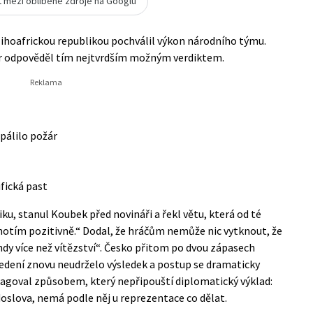
t mezi oblíbené zdroje na Googlu
Jihoafrickou republikou pochválil výkon národního týmu.
ler odpověděl tím nejtvrdším možným verdiktem.
pálilo požár
ifická past
u, stanul Koubek před novináři a řekl větu, která od té
dnotím pozitivně.“ Dodal, že hráčům nemůže nic vytknout, že
hdy více než vítězství“. Česko přitom po dvou zápasech
vedení znovu neudrželo výsledek a postup se dramaticky
reagoval způsobem, který nepřipouští diplomatický výklad:
doslova, nemá podle něj u reprezentace co dělat.