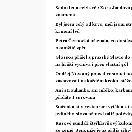
Sedm let a celý svět: Zora Jandová 
znamená
Byl jsem celý od krve, měl jsem st
krmení lvů
Petra Černocká přiznala, co dostáv
okamžitě zpět
Glossoa přišel z pražské Slavie do
na hřišti vyčnívá i přes vlastní gól
Ondřej Novotný popsal rostoucí po
zastavovali na každém kroku, stěžo
Ani strouhanka, ani mléko: karban
přidáte 1 surovinu
Stařenka si v restauraci vytáhla z ta
jediného slova přinesl talíř polévk
Rusové sundali čtyřhlavňový kulome
ze země. Jenomže je až příliš silný