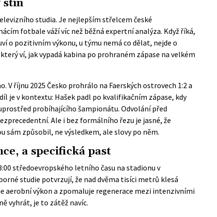
 stín
levizního studia. Je nejlepším střelcem české
ácím fotbale váží víc než běžná expertní analýza. Když říká,
uví o pozitivním výkonu, u týmu nemá co dělat, nejde o
, který ví, jak vypadá kabina po prohraném zápase na velkém
. V říjnu 2025 Česko prohrálo na Faerských ostrovech 1:2 a
íl je v kontextu: Hašek padl po kvalifikačním zápase, kdy
uprostřed probíhajícího šampionátu. Odvolání před
precedentní. Ale i bez formálního řezu je jasné, že
ou sám způsobil, ne výsledkem, ale slovy po něm.
ce, a specifická past
3:00 středoevropského letního času na stadionu v
rné studie potvrzují, že nad dvěma tisíci metrů klesá
uje aerobní výkon a zpomaluje regenerace mezi intenzivními
 vyhrát, je to zátěž navíc.