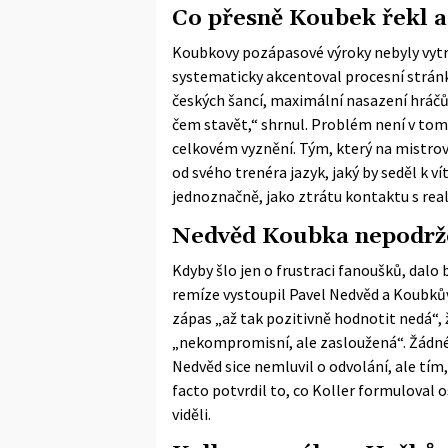
Co přesně Koubek řekl a 
Koubkovy pozápasové výroky nebyly vytr
systematicky akcentoval procesní stránku 
českých šancí, maximální nasazení hráčů, 
čem stavět,“ shrnul. Problém není v tom,
celkovém vyznění. Tým, který na mistrovs
od svého trenéra jazyk, jaký by seděl k v
jednoznačně, jako ztrátu kontaktu s real
Nedvěd Koubka nepodrž
Kdyby šlo jen o frustraci fanoušků, dalo
remíze vystoupil Pavel Nedvěd a Koubkův
zápas „až tak pozitivně hodnotit nedá“, ž
„nekompromisní, ale zasloužená“. Žádné 
Nedvěd sice nemluvil o odvolání, ale tím
facto potvrdil to, co Koller formuloval 
viděli.