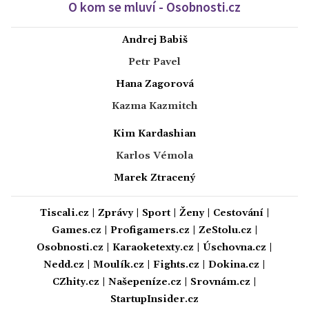
O kom se mluví - Osobnosti.cz
Andrej Babiš
Petr Pavel
Hana Zagorová
Kazma Kazmitch
Kim Kardashian
Karlos Vémola
Marek Ztracený
Tiscali.cz
|
Zprávy
|
Sport
|
Ženy
|
Cestování
|
Games.cz
|
Profigamers.cz
|
ZeStolu.cz
|
Osobnosti.cz
|
Karaoketexty.cz
|
Úschovna.cz
|
Nedd.cz
|
Moulík.cz
|
Fights.cz
|
Dokina.cz
|
CZhity.cz
|
Našepeníze.cz
|
Srovnám.cz
|
StartupInsider.cz