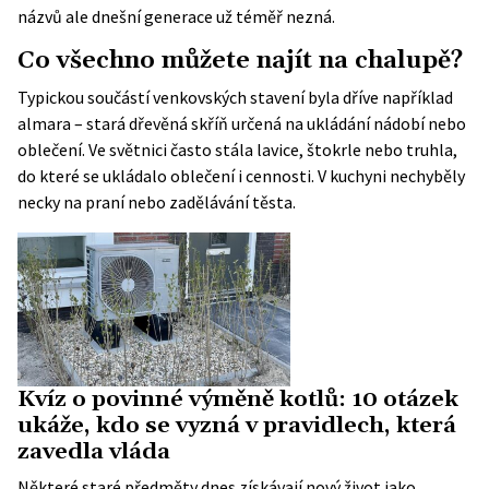
názvů ale dnešní generace už téměř nezná.
Co všechno můžete najít na chalupě?
Typickou součástí venkovských stavení byla dříve například
almara – stará dřevěná skříň určená na ukládání nádobí nebo
oblečení. Ve světnici často stála lavice, štokrle nebo truhla,
do které se ukládalo oblečení i cennosti. V kuchyni nechyběly
necky na praní nebo zadělávání těsta.
Kvíz o povinné výměně kotlů: 10 otázek
ukáže, kdo se vyzná v pravidlech, která
zavedla vláda
Některé staré předměty dnes získávají nový život jako