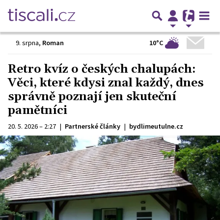
10°C
9. srpna
,
Roman
Retro kvíz o českých chalupách:
Věci, které kdysi znal každý, dnes
správně poznají jen skuteční
pamětníci
20. 5. 2026 – 2:27
|
Partnerské články
|
bydlimeutulne.cz