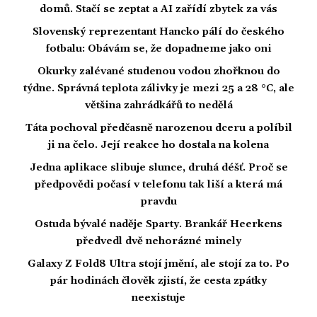
domů. Stačí se zeptat a AI zařídí zbytek za vás
Slovenský reprezentant Hancko pálí do českého
fotbalu: Obávám se, že dopadneme jako oni
Okurky zalévané studenou vodou zhořknou do
týdne. Správná teplota zálivky je mezi 25 a 28 °C, ale
většina zahrádkářů to nedělá
Táta pochoval předčasně narozenou dceru a políbil
ji na čelo. Její reakce ho dostala na kolena
Jedna aplikace slibuje slunce, druhá déšť. Proč se
předpovědi počasí v telefonu tak liší a která má
pravdu
Ostuda bývalé naděje Sparty. Brankář Heerkens
předvedl dvě nehorázné minely
Galaxy Z Fold8 Ultra stojí jmění, ale stojí za to. Po
pár hodinách člověk zjistí, že cesta zpátky
neexistuje