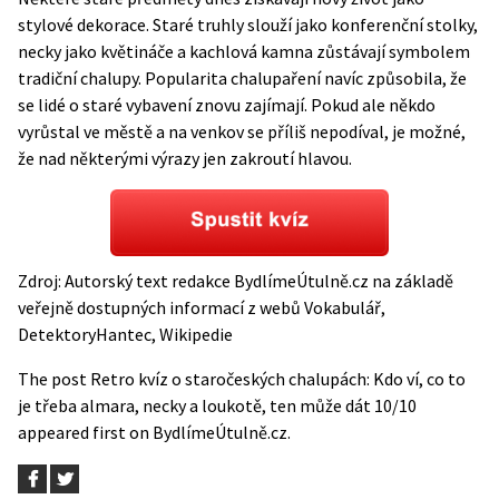
stylové dekorace. Staré truhly slouží jako konferenční stolky,
necky jako květináče a kachlová kamna zůstávají symbolem
tradiční chalupy. Popularita chalupaření navíc způsobila, že
se lidé o staré vybavení znovu zajímají. Pokud ale někdo
vyrůstal ve městě a na venkov se příliš nepodíval, je možné,
že nad některými výrazy jen zakroutí hlavou.
Zdroj: Autorský text redakce BydlímeÚtulně.cz na základě
veřejně dostupných informací z webů
Vokabulář
,
DetektoryHantec
,
Wikipedie
The post
Retro kvíz o staročeských chalupách: Kdo ví, co to
je třeba almara, necky a loukotě, ten může dát 10/10
appeared first on
BydlímeÚtulně.cz
.