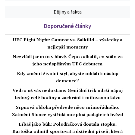
Dějiny a fakta
Doporučené články
UFC Fight Night: Gamrot vs. Salkilld – výsledky a
nejlepší momenty
Nezvládl jsem to v hlavě. Čepo odhalil, co stálo za
jeho neúspěšným UFC debutem
Kdy změnit životní styl, abyste oddálili nástup
demence?
Vedro už vás nedostane: Geniální trik udrží nápoj
ledový celé hodiny a zachrání i milovanou kávu
Srpnová obloha předvede něco mimořádného.
Zatmění Slunce vystřídá noc plná padajících hvězd
Líbáš jako bůh: Poledňáková dostala stopku,
Bartoška odmítl sportovat a ústřední píseň, která