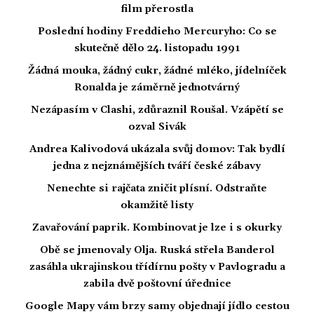
film přerostla
Poslední hodiny Freddieho Mercuryho: Co se
skutečně dělo 24. listopadu 1991
Žádná mouka, žádný cukr, žádné mléko, jídelníček
Ronalda je záměrně jednotvárný
Nezápasím v Clashi, zdůraznil Roušal. Vzápětí se
ozval Sivák
Andrea Kalivodová ukázala svůj domov: Tak bydlí
jedna z nejznámějších tváří české zábavy
Nenechte si rajčata zničit plísní. Odstraňte
okamžitě listy
Zavařování paprik. Kombinovat je lze i s okurky
Obě se jmenovaly Olja. Ruská střela Banderol
zasáhla ukrajinskou třídírnu pošty v Pavlogradu a
zabila dvě poštovní úřednice
Google Mapy vám brzy samy objednají jídlo cestou