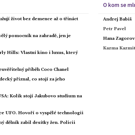
O kom se mlu
žují život bez demence až o třináct
Andrej Babiš
Petr Pavel
kvělý pomocník na zahradě, jen je
Hana Zagorov
Kazma Kazmi
Hills: Vlastní kino i luxus, který
euvěřitelný příběh Coco Chanel
ecký přiznal, co stojí za jeho
USA: Kolik stojí Jakubovo studium na
íce UFO. Hovoří o vyspělé technologii
 dělník zabil desítky žen. Policii