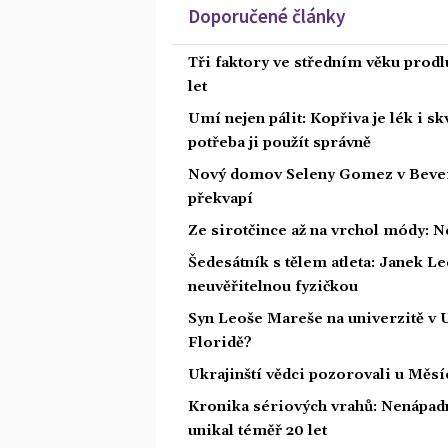
Doporučené články
Tři faktory ve středním věku prodlu
let
Umí nejen pálit: Kopřiva je lék i s
potřeba ji použít správně
Nový domov Seleny Gomez v Beverly 
překvapí
Ze sirotčince až na vrchol módy: N
Šedesátník s tělem atleta: Janek Led
neuvěřitelnou fyzičkou
Syn Leoše Mareše na univerzitě v 
Floridě?
Ukrajinští vědci pozorovali u Měs
Kronika sériových vrahů: Nenápadný
unikal téměř 20 let