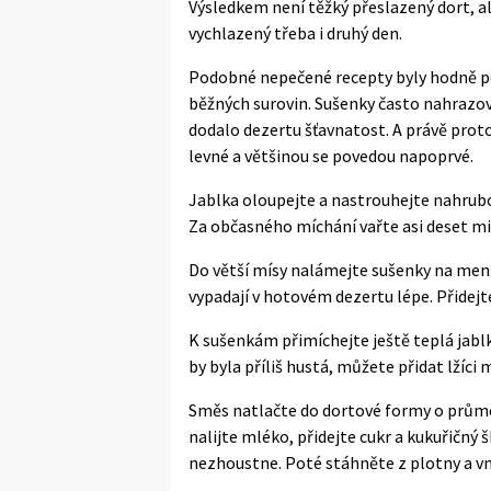
Výsledkem není těžký přeslazený dort, 
vychlazený třeba i druhý den.
Podobné nepečené recepty byly hodně pop
běžných surovin. Sušenky často nahrazov
dodalo dezertu šťavnatost. A právě proto
levné a většinou se povedou napoprvé.
Jablka oloupejte a nastrouhejte nahrubo. 
Za občasného míchání vařte asi deset mi
Do větší mísy nalámejte sušenky na menš
vypadají v hotovém dezertu lépe. Přide
K sušenkám přimíchejte ještě teplá jabl
by byla příliš hustá, můžete přidat lžíci 
Směs natlačte do dortové formy o průměr
nalijte mléko, přidejte cukr a kukuřičný
nezhoustne. Poté stáhněte z plotny a v