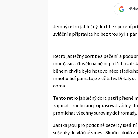
Přida
Jemný retro jablečný dort bez pečení při
zvláční a připravíte ho bez trouby i z pár
Retro jablečný dort bez pečení a podobn
moc času a člověk na ně nepotřeboval sko
během chvíle bylo hotovo něco sladkého
mnoho lidí pamatuje z dětství. Dělaly se
doma.
Tento retro jablečný dort patří přesně m
zapínat troubu ani připravovat žádný slo
promíchat všechny suroviny dohromady. Pa
Jablka jsou pro podobné dezerty ideální
sušenky do vláčné směsi. Skořice dodá z