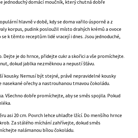
ale jednoduchý domácí moučník, který chutná dobře
ulární hlavně v době, kdy se doma vařilo úsporně a z
aly korpus, pudink posloužil místo drahých krémů a ovoce
 se k těmto receptům lidé vracejí i dnes. Jsou jednoduché,
Dejte je do hrnce, přidejte cukr a skořici a vše promíchejte.
nut, dokud jablka nezměknou a nepustí šťávu.
í kousky. Nemusí být stejné, právě nepravidelné kousky
jte nasekané ořechy a nastrouhanou tmavou čokoládu.
ka. Všechno dobře promíchejte, aby se směs spojila. Pokud
mléka.
u asi 20 cm. Povrch lehce uhlaďte lžící. Do menšího hrnce
 škrob. Za stálého míchání zahřívejte, dokud směs
míchejte nalámanou bílou čokoládu.