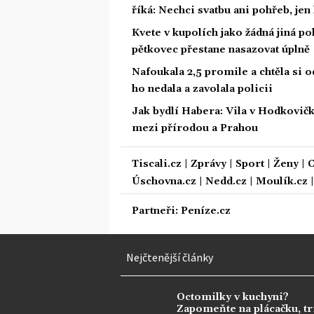
říká: Nechci svatbu ani pohřeb, jen
Kvete v kupolích jako žádná jiná pok
pětkovec přestane nasazovat úplně
Nafoukala 2,5 promile a chtěla si odv
ho nedala a zavolala policii
Jak bydlí Habera: Vila v Hodkovič
mezi přírodou a Prahou
Tiscali.cz
|
Zprávy
|
Sport
|
Ženy
|
C
Úschovna.cz
|
Nedd.cz
|
Moulík.cz
Partneři:
Peníze.cz
Nejčtenější články
Octomilky v kuchyni?
Zapomeňte na plácačku, tr