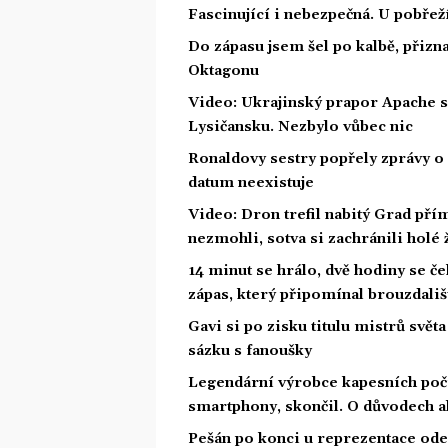
Fascinující i nebezpečná. U pobře
Do zápasu jsem šel po kalbě, přiz
Oktagonu
Video: Ukrajinský prapor Apache 
Lysičansku. Nezbylo vůbec nic
Ronaldovy sestry popřely zprávy o
datum neexistuje
Video: Dron trefil nabitý Grad pří
nezmohli, sotva si zachránili holé 
14 minut se hrálo, dvě hodiny se č
zápas, který připomínal brouzdališ
Gavi si po zisku titulu mistrů světa
sázku s fanoušky
Legendární výrobce kapesních počít
smartphony, skončil. O důvodech a
Pešán po konci u reprezentace ode