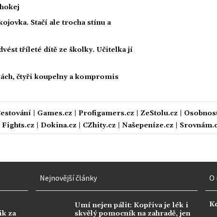
 hokej
ojovka. Stačí ale trocha stínu a
ést tříleté dítě ze školky. Učitelka jí
kách, čtyři koupelny a kompromis
estování
|
Games.cz
|
Profigamers.cz
|
ZeStolu.cz
|
Osobnost
|
Fights.cz
|
Dokina.cz
|
CZhity.cz
|
Našepeníze.cz
|
Srovnám.
Nejnovější články
O 
K
Umí nejen pálit: Kopřiva je lék i
ik za
skvělý pomocník na zahradě, jen