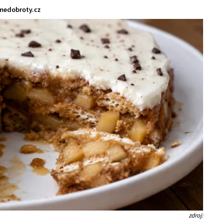
medobroty.cz
zdroj: