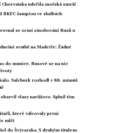
ží Chorvatska udeřila mořská smršť
nal BKFC šampion ve službách
srovnal se zemí zásobování Rusů u
 dnešní svatbě na Madeiře: Žádné
mo do munice. Rusové se na nic
životy
ekalo. Salcburk rozhodl v 88. minutě
tě
 obarvil vlasy narůžovo. Splnil tím
ačů, které válcovaly první
le mlčí
šel do Švýcarska. S druhým titulem