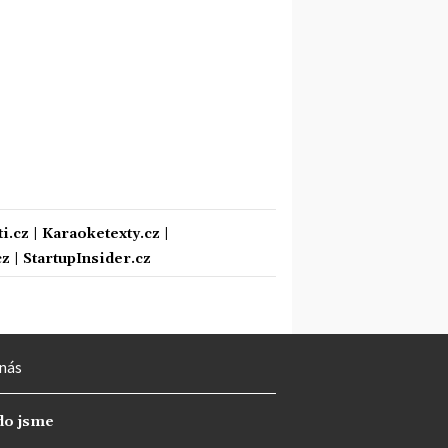
i.cz
|
Karaoketexty.cz
|
cz
|
StartupInsider.cz
nás
do jsme