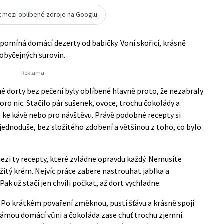
t mezi oblíbené zdroje na Googlu
pomíná domácí dezerty od babičky. Voní skořicí, krásně
 obyčejných surovin.
é dorty bez pečení byly oblíbené hlavně proto, že nezabraly
ro nic. Stačilo pár sušenek, ovoce, trochu čokolády a
 ke kávě nebo pro návštěvu. Právě podobné recepty si
 jednoduše, bez složitého zdobení a většinou z toho, co bylo
ezi ty recepty, které zvládne opravdu každý. Nemusíte
žitý krém. Nejvíc práce zabere nastrouhat jablka a
k už stačí jen chvíli počkat, až dort vychladne.
. Po krátkém povaření změknou, pustí šťávu a krásně spojí
námou domácí vůni a čokoláda zase chuť trochu zjemní.