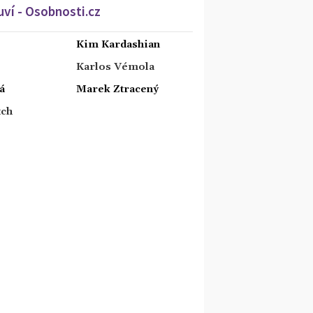
ví - Osobnosti.cz
Kim Kardashian
Karlos Vémola
á
Marek Ztracený
tch