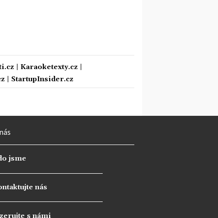
i.cz
|
Karaoketexty.cz
|
cz
|
StartupInsider.cz
nás
do jsme
ntaktujte nás
zerujte s námi