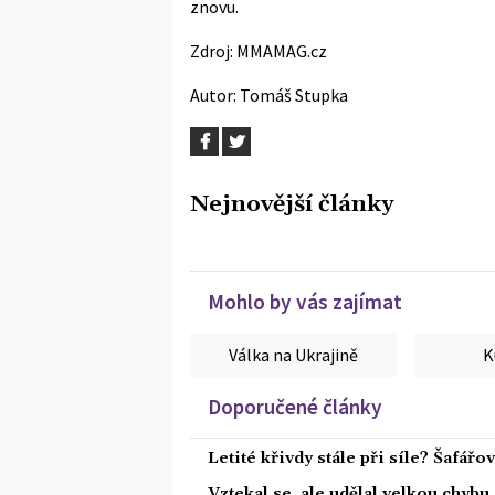
znovu.
Zdroj:
MMAMAG.cz
Autor:
Tomáš Stupka
Nejnovější články
Mohlo by vás zajímat
Válka na Ukrajině
K
Doporučené články
Letité křivdy stále při síle? Šafář
Vztekal se, ale udělal velkou chybu