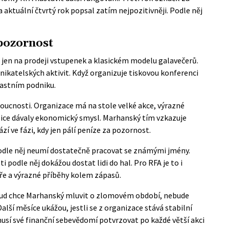
a aktuální čtvrtý rok popsal zatím nejpozitivněji. Podle něj
 pozornost
ět jen na prodeji vstupenek a klasickém modelu galavečerů.
nikatelských aktivit. Když organizuje tiskovou konferenci
vlastním podniku.
doucnosti. Organizace má na stole velké akce, výrazné
mbice dávaly ekonomický smysl. Marhanský tím vzkazuje
zí ve fázi, kdy jen pálí peníze za pozornost.
podle něj neumí dostatečně pracovat se známými jmény.
i podle něj dokážou dostat lidi do hal. Pro RFA je to i
áře a výrazné příběhy kolem zápasů.
Pokud chce Marhanský mluvit o zlomovém období, nebude
Další měsíce ukážou, jestli se z organizace stává stabilní
usí své finanční sebevědomí potvrzovat po každé větší akci