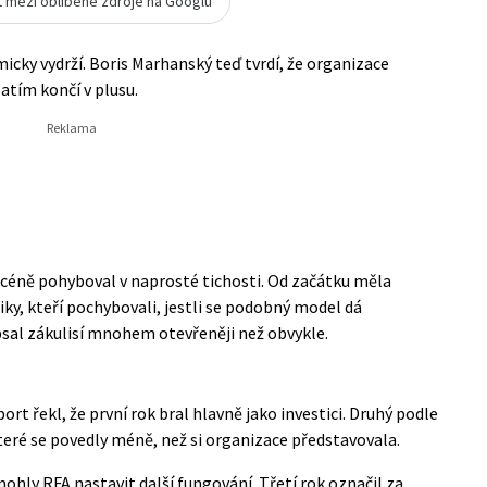
t mezi oblíbené zdroje na Googlu
icky vydrží. Boris Marhanský teď tvrdí, že organizace
zatím končí v plusu.
 scéně pohyboval v naprosté tichosti. Od začátku měla
iky, kteří pochybovali, jestli se podobný model dá
sal zákulisí mnohem otevřeněji než obvykle.
port
řekl, že první rok bral hlavně jako investici. Druhý podle
které se povedly méně, než si organizace představovala.
ohly RFA nastavit další fungování. Třetí rok označil za