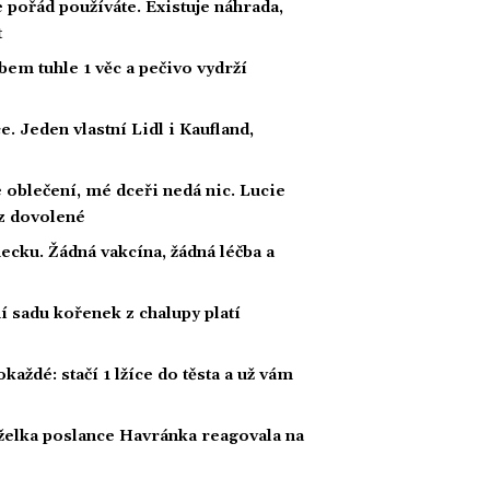
e pořád používáte. Existuje náhrada,
t
bem tuhle 1 věc a pečivo vydrží
e. Jeden vlastní Lidl i Kaufland,
 oblečení, mé dceři nedá nic. Lucie
 z dovolené
ecku. Žádná vakcína, žádná léčba a
í sadu kořenek z chalupy platí
každé: stačí 1 lžíce do těsta a už vám
nželka poslance Havránka reagovala na