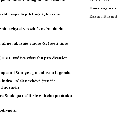
Hana Zagorov
akhle vypadá jídelníček, kterému
Kazma Kazmi
rán schytal v rozlučkovém duelu
ž ne, ukazuje studie čtyřiceti tisíc
 ČHMÚ vydává výstrahu pro dvanáct
 Popa: od Stooges po sólovou legendu
Jindra Polák nechává čtenáře
ud nesměli
ra Soukupa našli zle zbitého po útoku
podivnější