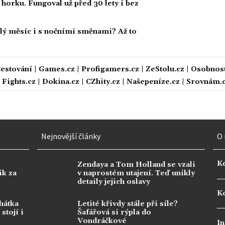
m horku. Fungoval už před 30 lety i bez
celý měsíc i s nočními směnami? Až to
estování
|
Games.cz
|
Profigamers.cz
|
ZeStolu.cz
|
Osobnost
|
Fights.cz
|
Dokina.cz
|
CZhity.cz
|
Našepeníze.cz
|
Srovnám.
Nejnovější články
O 
K
Zendaya a Tom Holland se vzali
ik za
v naprostém utajení. Teď unikly
detaily jejich oslavy
Ko
hátka
Letité křivdy stále při síle?
stojí i
Šafářová si rýpla do
Vondráčkové
In