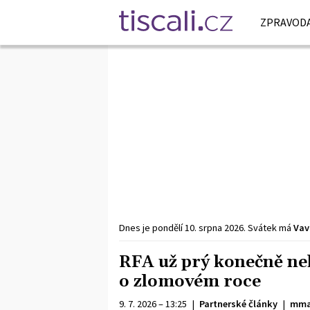
ZPRAVODA
Dnes je
pondělí
10. srpna
2026
.
Svátek má
Vav
RFA už prý konečně ne
o zlomovém roce
9. 7. 2026 – 13:25
|
Partnerské články
|
mma