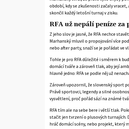
období, kdy se zkušenosti začaly vracet, 
skončil každý letošní turnaj v zisku.
RFA už nepálí peníze za
Z jeho slov je jasné, že RFA nechce stav
Marhanský mluvil o propojování více pod
nebo after party, snaží se je pořádat ve 
Tohle je pro RFA důležité i směrem k bu
domácí tváře a zároveň tlak, aby její a
hlavně jedno: RFA se podle něj už nenachá
Zároveň upozornil, že slovenský sport 
Právě sportovci, legendy a silné osobnost
vysvětlení, proč pořád sází na známé tv
RFA tím ale na sebe bere i větší tlak. 
stačit jen tvrzení o plusových turnajích. 
hráč domácí scény, nebo projekt, který m