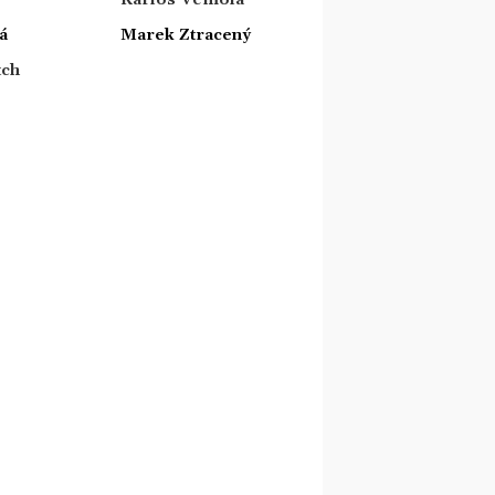
á
Marek Ztracený
tch