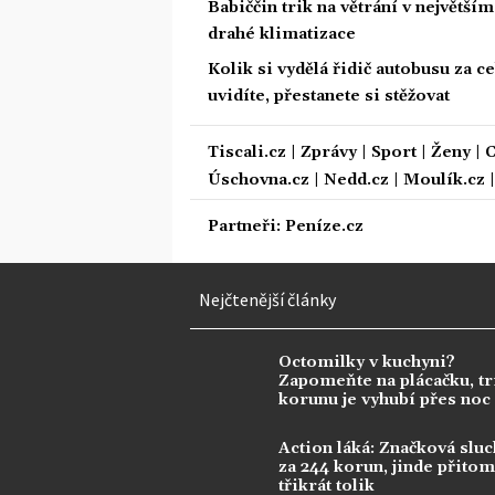
Babiččin trik na větrání v největší
drahé klimatizace
Kolik si vydělá řidič autobusu za 
uvidíte, přestanete si stěžovat
Tiscali.cz
|
Zprávy
|
Sport
|
Ženy
|
C
Úschovna.cz
|
Nedd.cz
|
Moulík.cz
Partneři:
Peníze.cz
Nejčtenější články
Octomilky v kuchyni?
Zapomeňte na plácačku, tr
korunu je vyhubí přes noc
Action láká: Značková sluc
za 244 korun, jinde přitom 
třikrát tolik