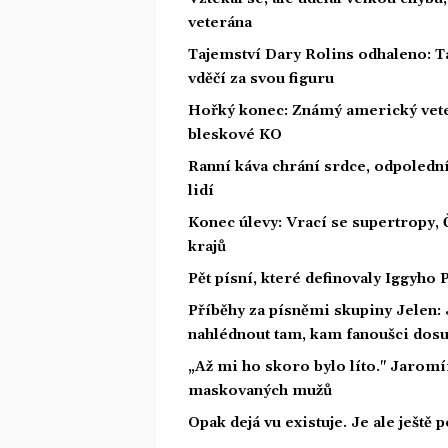
veterána
Tajemství Dary Rolins odhaleno: T
vděčí za svou figuru
Hořký konec: Známý americký vete
bleskové KO
Ranní káva chrání srdce, odpolední u
lidí
Konec úlevy: Vrací se supertropy,
krajů
Pět písní, které definovaly Iggyho
Příběhy za písněmi skupiny Jelen: 
nahlédnout tam, kam fanoušci dos
„Až mi ho skoro bylo líto." Jaromí
maskovaných mužů
Opak dejá vu existuje. Je ale ještě 