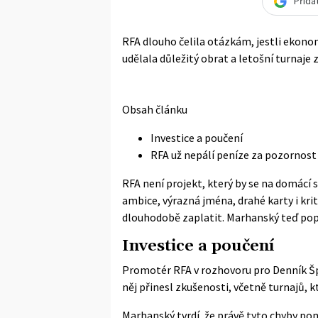
Přida
RFA dlouho čelila otázkám, jestli ekonom
udělala důležitý obrat a letošní turnaje 
Obsah článku
Investice a poučení
RFA už nepálí peníze za pozornost
RFA není projekt, který by se na domácí
ambice, výrazná jména, drahé karty i krit
dlouhodobě zaplatit. Marhanský teď pop
Investice a poučení
Promotér RFA v rozhovoru pro
Denník Š
něj přinesl zkušenosti, včetně turnajů, 
Marhanský tvrdí, že právě tyto chyby pom