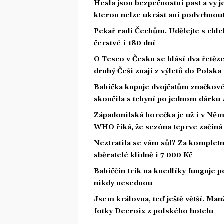
Hesla jsou bezpečnostní past a vy j
kterou nelze ukrást ani podvrhnou
Pekař radí Čechům. Udělejte s chle
čerstvé i 180 dní
O Tesco v Česku se hlásí dva řetězc
druhý Češi znají z výletů do Polska
Babička kupuje dvojčatům značkové
skončila s tchyní po jednom dárku
Západonilská horečka je už i v Něm
WHO říká, že sezóna teprve začíná
Neztratila se vám sůl? Za kompletn
sběratelé klidně i 7 000 Kč
Babiččin trik na knedlíky funguje po
nikdy nesednou
Jsem královna, teď ještě větší. Ma
fotky Decroix z polského hotelu