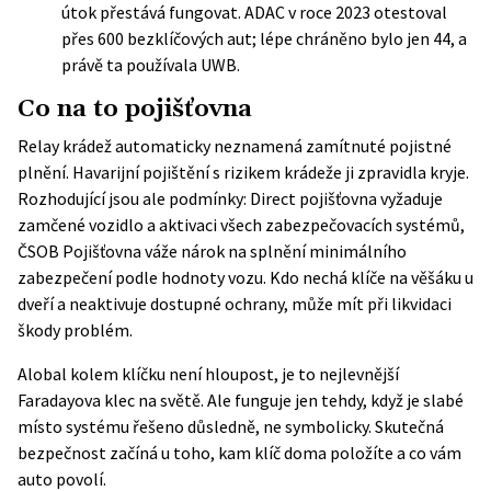
útok přestává fungovat. ADAC v roce 2023 otestoval
přes 600 bezklíčových aut; lépe chráněno bylo jen 44, a
právě ta používala UWB.
Co na to pojišťovna
Relay krádež automaticky neznamená zamítnuté pojistné
plnění. Havarijní pojištění s rizikem krádeže ji zpravidla kryje.
Rozhodující jsou ale podmínky: Direct pojišťovna vyžaduje
zamčené vozidlo a aktivaci všech zabezpečovacích systémů,
ČSOB Pojišťovna váže nárok na splnění minimálního
zabezpečení podle hodnoty vozu. Kdo nechá klíče na věšáku u
dveří a neaktivuje dostupné ochrany, může mít při likvidaci
škody problém.
Alobal kolem klíčku není hloupost, je to nejlevnější
Faradayova klec na světě. Ale funguje jen tehdy, když je slabé
místo systému řešeno důsledně, ne symbolicky. Skutečná
bezpečnost začíná u toho, kam klíč doma položíte a co vám
auto povolí.