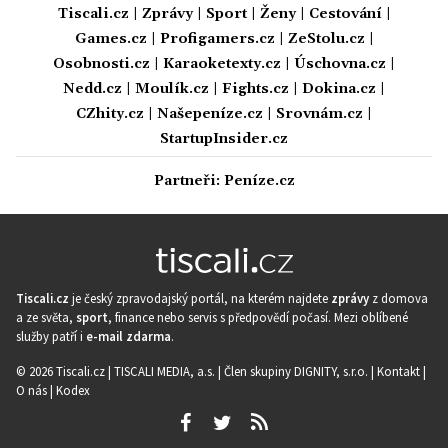
Tiscali.cz
|
Zprávy
|
Sport
|
Ženy
|
Cestování
|
Games.cz
|
Profigamers.cz
|
ZeStolu.cz
|
Osobnosti.cz
|
Karaoketexty.cz
|
Úschovna.cz
|
Nedd.cz
|
Moulík.cz
|
Fights.cz
|
Dokina.cz
|
CZhity.cz
|
Našepeníze.cz
|
Srovnám.cz
|
StartupInsider.cz
Partneři:
Peníze.cz
Tiscali.cz
je český zpravodajský portál, na kterém najdete
zprávy
z domova
a ze světa,
sport
, finance nebo servis s předpovědí počasí. Mezi oblíbené
služby patří i
e-mail zdarma
.
© 2026 Tiscali.cz |
TISCALI MEDIA, a.s.
|
Člen skupiny DIGNITY, s.r.o.
|
Kontakt
|
O nás
|
Kodex