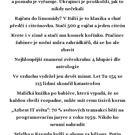
a pomalu je vyřazuje. Ukrajinci je proškolili, jak to
nikdy nečekali
Rajčata do limonády? V Itálii je to klasika a chuť
předčí i citrónovku. Stačí 500 g rajčat a jeden citrón
Kvete i v zimě a stačí mu kousek kořínku. Ptačinec
žabinec je noční můra zahrádkářů, dá se ho ale
zbavit
Nejhloupější znamení zvěrokruhu: 4 hlupáci dle
astrologie
Ve vzduchu vydržel jen devět minut. Let Tu-154 se
115 lidmi skončil katastrofou
Maličká knížka po babičce, která vypadá, že se
každou chvíli rozpadne, může mít cenu tisíců korun
„Azbest IT světa“: 70 % světových transakcí běží na
programovacím jazyce z roku 1959. Nikdo ho
neumí nahradit
Střelba u Kremlu kvůli e-shopu za biliony, Putin