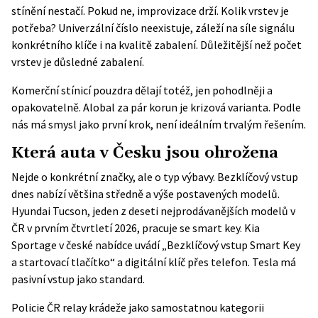
stínění nestačí. Pokud ne, improvizace drží. Kolik vrstev je
potřeba? Univerzální číslo neexistuje, záleží na síle signálu
konkrétního klíče i na kvalitě zabalení. Důležitější než počet
vrstev je důsledné zabalení.
Komerční stínicí pouzdra dělají totéž, jen pohodlněji a
opakovatelně. Alobal za pár korun je krizová varianta. Podle
nás má smysl jako první krok, není ideálním trvalým řešením.
Která auta v Česku jsou ohrožena
Nejde o konkrétní značky, ale o typ výbavy. Bezklíčový vstup
dnes nabízí většina středně a výše postavených modelů.
Hyundai Tucson, jeden z deseti nejprodávanějších modelů v
ČR v prvním čtvrtletí 2026, pracuje se smart key.
Kia
Sportage
v české nabídce uvádí „Bezklíčový vstup Smart Key
a startovací tlačítko“ a digitální klíč přes telefon. Tesla má
pasivní vstup jako standard.
Policie ČR
relay krádeže jako samostatnou kategorii