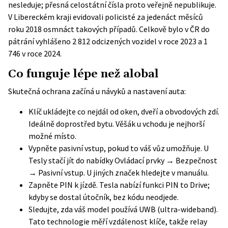
nesleduje; přesná celostátní čísla proto veřejně nepublikuje.
V Libereckém kraji evidovali policisté za jedenáct měsíců
roku 2018 osmnáct takových případů. Celkově bylo v ČR do
pátrání vyhlášeno 2 812 odcizených vozidel v roce 2023 a 1
746 v roce 2024.
Co funguje lépe než alobal
Skutečná ochrana začíná u návyků a nastavení auta:
Klíč ukládejte co nejdál od oken, dveří a obvodových zdí.
Ideálně doprostřed bytu. Věšák u vchodu je nejhorší
možné místo.
Vypněte pasivní vstup, pokud to váš vůz umožňuje. U
Tesly stačí jít do nabídky Ovládací prvky → Bezpečnost
→ Pasivní vstup. U jiných značek hledejte v manuálu.
Zapněte PIN k jízdě. Tesla nabízí funkci PIN to Drive;
kdyby se dostal útočník, bez kódu neodjede.
Sledujte, zda váš model používá UWB (ultra-wideband).
Tato technologie měří vzdálenost klíče, takže relay