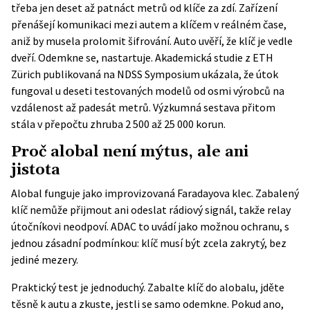
třeba jen deset až patnáct metrů od klíče za zdí. Zařízení
přenášejí komunikaci mezi autem a klíčem v reálném čase,
aniž by musela prolomit šifrování. Auto uvěří, že klíč je vedle
dveří. Odemkne se, nastartuje. Akademická studie z ETH
Zürich publikovaná na
NDSS Symposium
ukázala, že útok
fungoval u deseti testovaných modelů od osmi výrobců na
vzdálenost až padesát metrů. Výzkumná sestava přitom
stála v přepočtu zhruba 2 500 až 25 000 korun.
Proč alobal není mýtus, ale ani
jistota
Alobal funguje jako improvizovaná Faradayova klec. Zabalený
klíč nemůže přijmout ani odeslat rádiový signál, takže relay
útočníkovi neodpoví.
ADAC
to uvádí jako možnou ochranu, s
jednou zásadní podmínkou: klíč musí být zcela zakrytý, bez
jediné mezery.
Praktický test je jednoduchý. Zabalte klíč do alobalu, jděte
těsně k autu a zkuste, jestli se samo odemkne. Pokud ano,