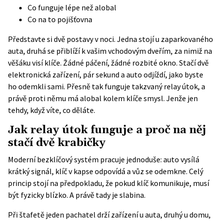
Co funguje lépe než alobal
Co na to pojišťovna
Představte si dvě postavy v noci. Jedna stojí u zaparkovaného
auta, druhá se přiblíží k vašim vchodovým dveřím, za nimiž na
věšáku visí klíče. Žádné páčení, žádné rozbité okno. Stačí dvě
elektronická zařízení, pár sekund a auto odjíždí, jako byste
ho odemkli sami. Přesně tak funguje takzvaný relay útok, a
právě proti němu má alobal kolem klíče smysl. Jenže jen
tehdy, když víte, co děláte.
Jak relay útok funguje a proč na něj
stačí dvě krabičky
Moderní bezklíčový systém pracuje jednoduše: auto vysílá
krátký signál, klíč v kapse odpovídá a vůz se odemkne. Celý
princip stojí na předpokladu, že pokud klíč komunikuje, musí
být fyzicky blízko. A právě tady je slabina.
Při štafetě jeden pachatel drží zařízení u auta, druhý u domu,