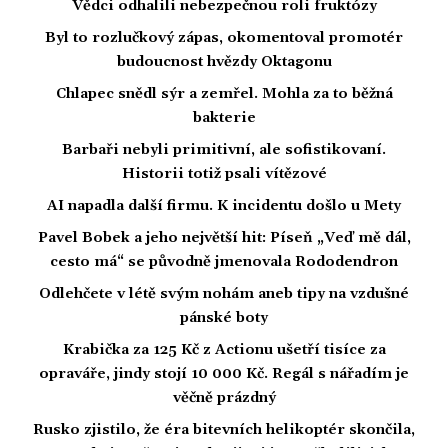
Vědci odhalili nebezpečnou roli fruktózy
Byl to rozlučkový zápas, okomentoval promotér
budoucnost hvězdy Oktagonu
Chlapec snědl sýr a zemřel. Mohla za to běžná
bakterie
Barbaři nebyli primitivní, ale sofistikovaní.
Historii totiž psali vítězové
AI napadla další firmu. K incidentu došlo u Mety
Pavel Bobek a jeho největší hit: Píseň „Veď mě dál,
cesto má“ se původně jmenovala Rododendron
Odlehčete v létě svým nohám aneb tipy na vzdušné
pánské boty
Krabička za 125 Kč z Actionu ušetří tisíce za
opraváře, jindy stojí 10 000 Kč. Regál s nářadím je
věčně prázdný
Rusko zjistilo, že éra bitevních helikoptér skončila,