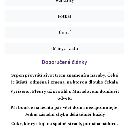
Kuriozity
Fotbal
Úmrtí
Dějiny a fakta
Doporučené články
Srpen převrátí život třem znamením naruby. Čeká
je štěstí, odměna i změna, na kterou dlouho čekala
Vyřízeno: Fleury už si stihl s Muradovem domluvit
odvetu
Při bouřce na těchto pár věcí doma nezapomínejte.
Jednu zásadní chybu dělá téměř každý
Cukr, který stojí na špatné straně, pomáhá nádoru.