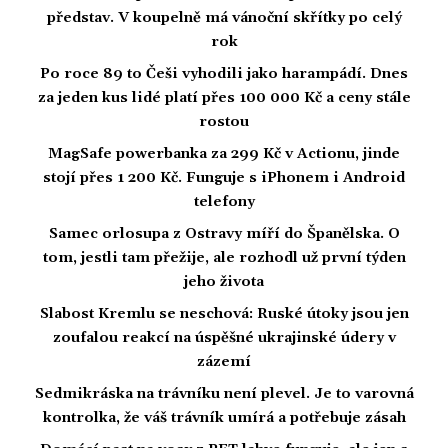
představ. V koupelně má vánoční skřítky po celý
rok
Po roce 89 to Češi vyhodili jako harampádí. Dnes
za jeden kus lidé platí přes 100 000 Kč a ceny stále
rostou
MagSafe powerbanka za 299 Kč v Actionu, jinde
stojí přes 1 200 Kč. Funguje s iPhonem i Android
telefony
Samec orlosupa z Ostravy míří do Španělska. O
tom, jestli tam přežije, ale rozhodl už první týden
jeho života
Slabost Kremlu se neschová: Ruské útoky jsou jen
zoufalou reakcí na úspěšné ukrajinské údery v
zázemí
Sedmikráska na trávníku není plevel. Je to varovná
kontrolka, že váš trávník umírá a potřebuje zásah