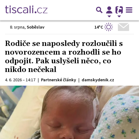
14°C
8. srpna
,
Soběslav
Rodiče se naposledy rozloučili s
novorozencem a rozhodli se ho
odpojit. Pak uslyšeli něco, co
nikdo nečekal
4. 6. 2026 – 14:17
|
Partnerské články
|
damskydenik.cz