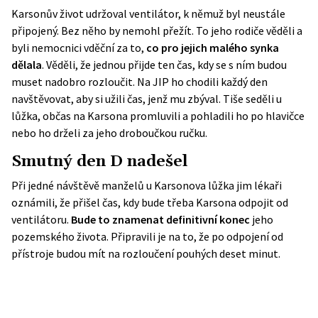
Karsonův život udržoval ventilátor, k němuž byl neustále
připojený. Bez něho by nemohl přežít. To jeho rodiče věděli a
byli nemocnici vděční za to,
co pro jejich malého synka
dělala
. Věděli, že jednou přijde ten čas, kdy se s ním budou
muset nadobro rozloučit. Na JIP ho chodili každý den
navštěvovat, aby si užili čas, jenž mu zbýval. Tiše seděli u
lůžka, občas na Karsona promluvili a pohladili ho po hlavičce
nebo ho drželi za jeho droboučkou ručku.
Smutný den D nadešel
Při jedné návštěvě manželů u Karsonova lůžka jim lékaři
oznámili, že přišel čas, kdy bude třeba Karsona odpojit od
ventilátoru.
Bude to
znamenat
definitivní konec
jeho
pozemského života. Připravili je na to, že po odpojení od
přístroje budou mít na rozloučení pouhých deset minut.