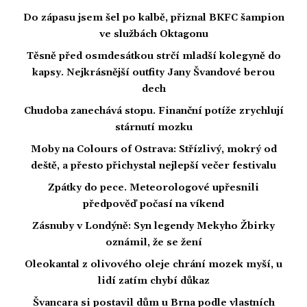
Do zápasu jsem šel po kalbě, přiznal BKFC šampion
ve službách Oktagonu
Těsně před osmdesátkou strčí mladší kolegyně do
kapsy. Nejkrásnější outfity Jany Švandové berou
dech
Chudoba zanechává stopu. Finanční potíže zrychlují
stárnutí mozku
Moby na Colours of Ostrava: Střízlivý, mokrý od
deště, a přesto přichystal nejlepší večer festivalu
Zpátky do pece. Meteorologové upřesnili
předpověď počasí na víkend
Zásnuby v Londýně: Syn legendy Mekyho Žbirky
oznámil, že se žení
Oleokantal z olivového oleje chrání mozek myší, u
lidí zatím chybí důkaz
Švancara si postavil dům u Brna podle vlastních