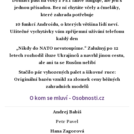
Domácí past na vosy z PET lahve funguje, ale jen s
jednou přísadou. Bez ní chytáte včely a čmeláky,
které zahrada potřebuje
10 funkcí Androidu, o kterých většina lidí neví.
Užitečné vychytávky vám zpříjemní užívání telefonu
každý den
„Nikdy do NATO nevstoupíme.“ Zalužnyj po 12
letech rozhodil iluze Ukrajinců a navrhl jinou cestu,
ale ani ta se Rusům nelíbí
Stačilo pár vyhozených palet a šikovné ruce:
Originální bazén vznikl za zlomek ceny běžných
zahradních modelů
O kom se mluví - Osobnosti.cz
Andrej Babiš
Petr Pavel
Hana Zagorová