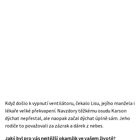
Když došlo k vypnutí ventilátoru, čekalo Lisu, jejího manžela i
lékaře velké překvapení. Navzdory těžkému
osudu
Karson
dýchat nepřestal, ale naopak začal dýchat úplně sám. Jeho
rodiče to považovali za zázrak a dárek z nebes.
Jaký byl pro vás nejtěžší okamžik ve vašem životě?