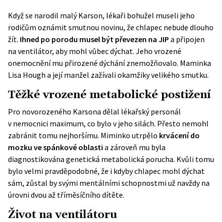
Když se narodil malý Karson, lékaři bohužel museli jeho
rodičům oznámit smutnou novinu, že chlapec nebude dlouho
žít.
Ihned po porodu musel být převezen na JIP
a připojen
na ventilátor, aby mohl vůbec dýchat. Jeho vrozené
onemocnění mu přirozené dýchání znemožňovalo. Maminka
Lisa Hough a její manžel zažívali okamžiky velikého smutku.
Těžké vrozené metabolické postižení
Pro novorozeného Karsona dělal lékařský personál
v
nemocnici
maximum, co bylo v jeho silách. Přesto nemohl
zabránit tomu nejhoršímu. Miminko utrpělo
krvácení do
mozku ve spánkové oblasti
a zároveň mu byla
diagnostikována genetická metabolická porucha. Kvůli tomu
bylo velmi pravděpodobné, že i kdyby chlapec mohl dýchat
sám, zůstal by svými mentálními schopnostmi už navždy na
úrovni dvou až tříměsíčního dítěte.
Život na ventilátoru