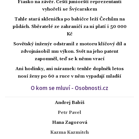
Fiasko na závěr. Čeští juniorští reprezentanti
vyhořeli se Švýcarskem
Tahle stará sklenička po babičce leží Čechům na
půdách. Sběratelé ze zahraničí za ni platí i 50 000
Kč
Sovětský inženýr odstranil z motoru klíčový díl a
zdvojnásobil mu výkon. Svět na jeho patent
zapomněl, teď se k němu vrací
Ani hodinky, ani náramek: tenhle doplněk letos
nosí ženy po 60 a ruce v něm vypadají mladší
O kom se mluví - Osobnosti.cz
Andrej Babiš
Petr Pavel
Hana Zagorová
Kazma Kazmitch