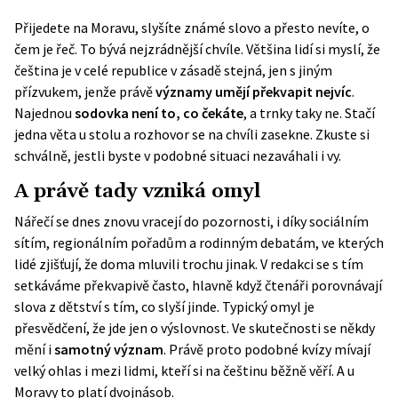
Přijedete na Moravu, slyšíte známé slovo a přesto nevíte, o
čem je řeč. To bývá nejzrádnější chvíle. Většina lidí si myslí, že
čeština je v celé republice v zásadě stejná, jen s jiným
přízvukem, jenže právě
významy umějí překvapit nejvíc
.
Najednou
sodovka není to, co čekáte
, a trnky taky ne. Stačí
jedna věta u stolu a rozhovor se na chvíli zasekne. Zkuste si
schválně, jestli byste v podobné situaci nezaváhali i vy.
A právě tady vzniká omyl
Nářečí se dnes znovu vracejí do pozornosti, i díky sociálním
sítím, regionálním pořadům a rodinným debatám, ve kterých
lidé zjišťují, že doma mluvili trochu jinak. V redakci se s tím
setkáváme překvapivě často, hlavně když čtenáři porovnávají
slova z dětství s tím, co slyší jinde. Typický omyl je
přesvědčení, že jde jen o výslovnost. Ve skutečnosti se někdy
mění i
samotný význam
. Právě proto podobné kvízy mívají
velký ohlas i mezi lidmi, kteří si na češtinu běžně věří. A u
Moravy to platí dvojnásob.