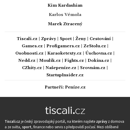
Kim Kardashian
Karlos Vémola
Marek Ztracený
Tiscali.cz
|
Zprávy
|
Sport
|
Ženy
|
Cestování
|
Games.cz
|
Profigamers.cz
|
ZeStolu.cz
|
Osobnosti.cz
|
Karaoketexty.cz
|
Úschovna.cz
|
Nedd.cz
|
Moulík.cz
|
Fights.cz
|
Dokina.cz
|
CZhity.cz
|
Našepeníze.cz
|
Srovnám.cz
|
StartupInsider.cz
Partneři:
Peníze.cz
Tiscali.cz
je český zpravodajský portál, na kterém najdete
zprávy
z domova
a ze světa,
sport
, finance nebo servis s předpovědí počasí. Mezi oblíbené