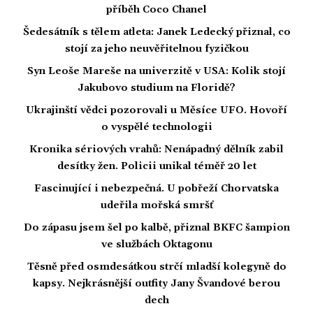
příběh Coco Chanel
Šedesátník s tělem atleta: Janek Ledecký přiznal, co
stojí za jeho neuvěřitelnou fyzičkou
Syn Leoše Mareše na univerzitě v USA: Kolik stojí
Jakubovo studium na Floridě?
Ukrajinští vědci pozorovali u Měsíce UFO. Hovoří
o vyspělé technologii
Kronika sériových vrahů: Nenápadný dělník zabil
desítky žen. Policii unikal téměř 20 let
Fascinující i nebezpečná. U pobřeží Chorvatska
udeřila mořská smršť
Do zápasu jsem šel po kalbě, přiznal BKFC šampion
ve službách Oktagonu
Těsně před osmdesátkou strčí mladší kolegyně do
kapsy. Nejkrásnější outfity Jany Švandové berou
dech