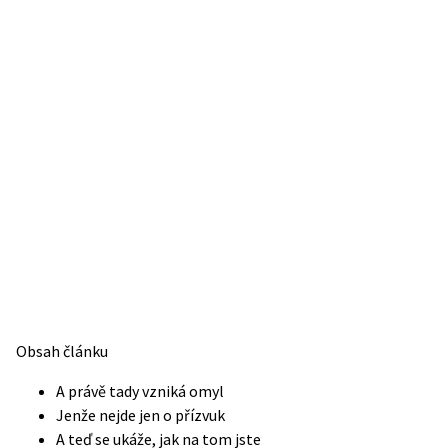
Obsah článku
A právě tady vzniká omyl
Jenže nejde jen o přízvuk
A teď se ukáže, jak na tom jste