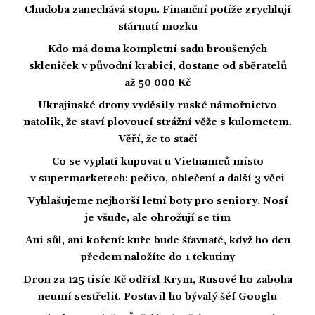
Chudoba zanechává stopu. Finanční potíže zrychlují
stárnutí mozku
Kdo má doma kompletní sadu broušených
skleniček v původní krabici, dostane od sběratelů
až 50 000 Kč
Ukrajinské drony vyděsily ruské námořnictvo
natolik, že staví plovoucí strážní věže s kulometem.
Věří, že to stačí
Co se vyplatí kupovat u Vietnamců místo
v supermarketech: pečivo, oblečení a další 3 věci
Vyhlašujeme nejhorší letní boty pro seniory. Nosí
je všude, ale ohrožují se tím
Ani sůl, ani koření: kuře bude šťavnaté, když ho den
předem naložíte do 1 tekutiny
Dron za 125 tisíc Kč odřízl Krym, Rusové ho zaboha
neumí sestřelit. Postavil ho bývalý šéf Googlu