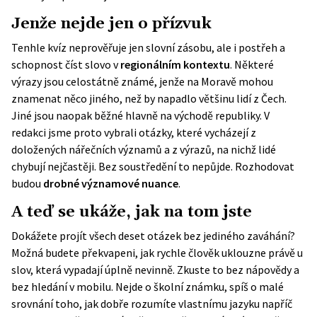
Jenže nejde jen o přízvuk
Tenhle kvíz neprověřuje jen slovní zásobu, ale i postřeh a
schopnost číst slovo v
regionálním kontextu
. Některé
výrazy jsou celostátně známé, jenže na Moravě mohou
znamenat něco jiného, než by napadlo většinu lidí z Čech.
Jiné jsou naopak běžné hlavně na východě republiky. V
redakci jsme proto vybrali otázky, které vycházejí z
doložených nářečních významů a z výrazů, na nichž lidé
chybují nejčastěji. Bez soustředění to nepůjde. Rozhodovat
budou
drobné významové nuance
.
A teď se ukáže, jak na tom jste
Dokážete projít všech deset otázek bez jediného zaváhání?
Možná budete překvapeni, jak rychle člověk uklouzne právě u
slov, která vypadají úplně nevinně. Zkuste to bez nápovědy a
bez hledání v mobilu. Nejde o školní známku, spíš o malé
srovnání toho, jak dobře rozumíte vlastnímu jazyku napříč