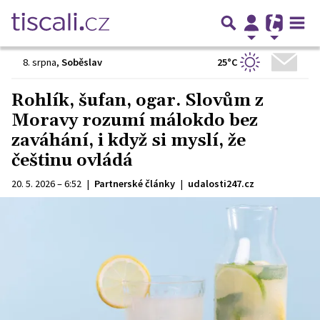
25°C
8. srpna
,
Soběslav
Rohlík, šufan, ogar. Slovům z
Moravy rozumí málokdo bez
zaváhání, i když si myslí, že
češtinu ovládá
20. 5. 2026 – 6:52
|
Partnerské články
|
udalosti247.cz