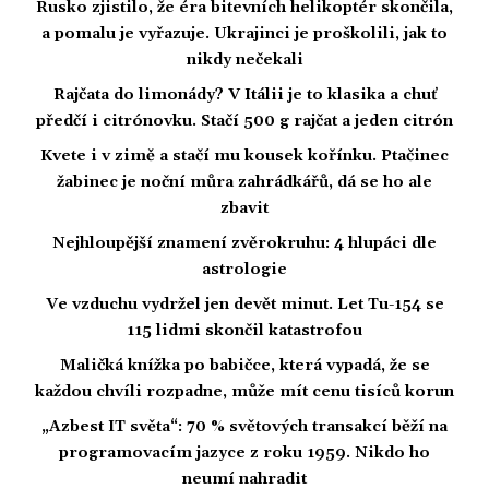
Rusko zjistilo, že éra bitevních helikoptér skončila,
a pomalu je vyřazuje. Ukrajinci je proškolili, jak to
nikdy nečekali
Rajčata do limonády? V Itálii je to klasika a chuť
předčí i citrónovku. Stačí 500 g rajčat a jeden citrón
Kvete i v zimě a stačí mu kousek kořínku. Ptačinec
žabinec je noční můra zahrádkářů, dá se ho ale
zbavit
Nejhloupější znamení zvěrokruhu: 4 hlupáci dle
astrologie
Ve vzduchu vydržel jen devět minut. Let Tu-154 se
115 lidmi skončil katastrofou
Maličká knížka po babičce, která vypadá, že se
každou chvíli rozpadne, může mít cenu tisíců korun
„Azbest IT světa“: 70 % světových transakcí běží na
programovacím jazyce z roku 1959. Nikdo ho
neumí nahradit