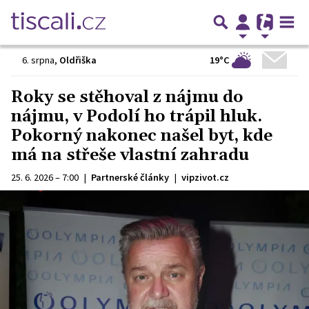
19°C
6. srpna
,
Oldřiška
Roky se stěhoval z nájmu do
nájmu, v Podolí ho trápil hluk.
Pokorný nakonec našel byt, kde
má na střeše vlastní zahradu
25. 6. 2026 – 7:00
|
Partnerské články
|
vipzivot.cz