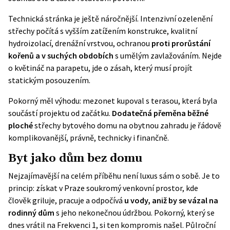
Technická stránka je ještě náročnější. Intenzivní ozelenění
střechy počítá s vyšším zatížením konstrukce, kvalitní
hydroizolací, drenážní vrstvou, ochranou
proti prorůstání
kořenů a v suchých obdobích
s umělým zavlažováním. Nejde
o květináč na parapetu, jde o zásah, který musí projít
statickým posouzením.
Pokorný měl výhodu: mezonet kupoval s terasou, která byla
součástí projektu od začátku.
Dodatečná přeměna běžné
ploché
střechy bytového domu na obytnou zahradu je řádově
komplikovanější, právně, technicky i finančně.
Byt jako dům bez domu
Nejzajímavější na celém příběhu není luxus sám o sobě. Je to
princip: získat v Praze soukromý venkovní prostor, kde
člověk griluje, pracuje a odpočívá
u vody, aniž by se vázal na
rodinný dům
s jeho nekonečnou údržbou. Pokorný, který se
dnes vrátil na Frekvenci 1, si ten kompromis našel. Půlroční