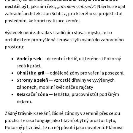
nechtěl být
, jak sám řekl,
„otrokem zahrady“
. Návrhu se ujal
zahradní architekt Jan Schlitz, pro kterého se projekt stal
posledním, ke konci realizace zemřel.
Výsledek není zahrada v tradičním slova smyslu. Je to
architektem promyšlená terasa stylizovaná do zahradního
prostoru:
Vodní prvek
— decentní chrlič, u kterého si Pokorný
sedá k práci.
Ohniště a gril
— oddělené zóny pro vaření a posezení.
Stromy a zeleň
— vzrostlé dřeviny ve vyvýšených
záhonech, mobilní květináče s rajčaty.
Relaxační zóna
— lehátka, pracovní stůl pod širým
nebem.
Žádný trávník k sekání, žádné záhony v zemině přes celou
plochu. Terasa funguje jako hlavní obytný prostor bytu,
Pokorný přiznává, že na něj působí jako dovolená. Plánoval