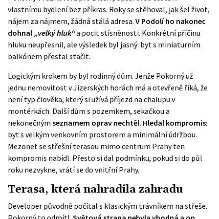
vlastnímu bydlení bez příkras. Roky se stěhoval, jak šel život,
nájem za nájmem, žádná stálá adresa.
V Podolí ho nakonec
dohnal
„velký hluk“
a pocit stísněnosti. Konkrétní příčinu
hluku neupřesnil, ale výsledek byl jasný: byt s miniaturním
balkónem přestal stačit.
Logickým krokem by byl rodinný dům. Jenže Pokorný už
jednu nemovitost v Jizerských horách má a otevřeně říká, že
není typ člověka, který si užívá příjezd na chalupu v
montérkách. Další dům s pozemkem, sekačkou a
nekonečným
seznamem oprav nechtěl. Hledal kompromis
:
byt s velkým venkovním prostorem a minimální údržbou.
Mezonet se střešní terasou mimo centrum Prahy ten
kompromis nabídl. Přesto si dal podmínku, pokud si do půl
roku nezvykne, vrátí se do vnitřní Prahy.
Terasa, která nahradila zahradu
Developer původně počítal s klasickým trávníkem na střeše.
Pokorný to odmítl.
Světová strana nebyla vhodná a on