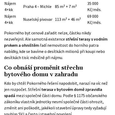
Nájem
35 000
Praha 4 – Michle
85 m² + 7 m²
4+kk
Kč/měs.
Nájem
69 000
Nuselský pivovar
113 m² + 46 m²
4+kk
Kč/měs.
Pokorného byt cenově zařadit nelze, částku nikdy
nezveřejnil. Ale samotná existence
střešní terasy s vodním
prvkem a ohništěm
řadí nemovitost do horního patra
nabídky, kde se bavíme o desítkách milionů při koupi nebo
desítkách tisíc měsíčně při nájmu.
Co obnáší proměnit střechu
bytového domu v zahradu
Kdo by chtěl Pokorného řešení napodobit, narazí na víc než
jen rozpočet. Střešní
terasa v bytovém domě zpravidla
spadá
mezi společné části domu. Podle
§ 1175 občanského
zákoníku
vlastník jednotky nesmí společné části ohrozit,
změnit ani poškodit, jakékoli stavební úpravy tedy vyžadují
souhlas SVJ a často i stavební povolení.