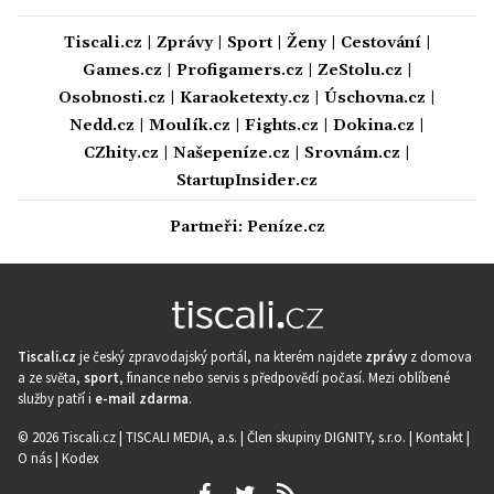
Tiscali.cz
|
Zprávy
|
Sport
|
Ženy
|
Cestování
|
Games.cz
|
Profigamers.cz
|
ZeStolu.cz
|
Osobnosti.cz
|
Karaoketexty.cz
|
Úschovna.cz
|
Nedd.cz
|
Moulík.cz
|
Fights.cz
|
Dokina.cz
|
CZhity.cz
|
Našepeníze.cz
|
Srovnám.cz
|
StartupInsider.cz
Partneři:
Peníze.cz
Tiscali.cz
je český zpravodajský portál, na kterém najdete
zprávy
z domova
a ze světa,
sport
, finance nebo servis s předpovědí počasí. Mezi oblíbené
služby patří i
e-mail zdarma
.
© 2026 Tiscali.cz |
TISCALI MEDIA, a.s.
|
Člen skupiny DIGNITY, s.r.o.
|
Kontakt
|
O nás
|
Kodex