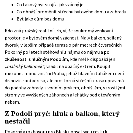
Co takový byt stojí a jak vzácný je
Co obnáší proměnit střechu bytového domu v zahradu
Byt jako dům bez domu
Kdo zná pražský realitní trh, ví, že soukromý venkovní
prostor je v bytovém domě vzácnost. Malý balkon, sdílený
dvorek, v lepším případě terasa o pár metrech čtverečních.
Pokorný po letech stěhování z nájmu do nájmu a
po
zkušenosti s hlučným Podolím
, kde měl k dispozici jen
„malinký balkonek“
, vsadil na opačný extrém. Koupil
mezonet mimo vnitřní Prahu, jehož hlavním tahákem není
dispozice ani adresa, ale prostorná střešní terasa upravená
do podoby zahrady, s vodním prvkem, ohništěm, vzrostlými
stromy ve vyvýšených záhonech a lehátky pod otevřeným
nebem.
Z Podolí pryč: hluk a balkon, který
nestačil
Pokorný v
rozhovoru pro Blesk
popsal svou cestu k