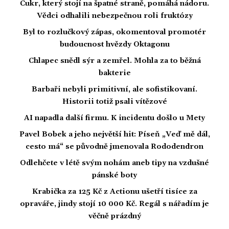
Cukr, který stojí na špatné straně, pomáhá nádoru.
Vědci odhalili nebezpečnou roli fruktózy
Byl to rozlučkový zápas, okomentoval promotér
budoucnost hvězdy Oktagonu
Chlapec snědl sýr a zemřel. Mohla za to běžná
bakterie
Barbaři nebyli primitivní, ale sofistikovaní.
Historii totiž psali vítězové
AI napadla další firmu. K incidentu došlo u Mety
Pavel Bobek a jeho největší hit: Píseň „Veď mě dál,
cesto má“ se původně jmenovala Rododendron
Odlehčete v létě svým nohám aneb tipy na vzdušné
pánské boty
Krabička za 125 Kč z Actionu ušetří tisíce za
opraváře, jindy stojí 10 000 Kč. Regál s nářadím je
věčně prázdný