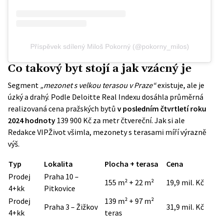
Příspěvek sdílený Miloš Pokorný (@pokorny_milos)
Co takový byt stojí a jak vzácný je
Segment
„mezonet s velkou terasou v Praze“
existuje, ale je
úzký a drahý. Podle Deloitte Real Indexu dosáhla průměrná
realizovaná cena pražských bytů
v posledním čtvrtletí roku
2024 hodnoty
139 900 Kč za metr čtvereční. Jak si ale
Redakce VIPŽivot všimla, mezonety s terasami míří výrazně
výš.
Typ
Lokalita
Plocha + terasa
Cena
Prodej
Praha 10 –
155 m² + 22 m²
19,9 mil. Kč
4+kk
Pitkovice
Prodej
139 m² + 97 m²
Praha 3 – Žižkov
31,9 mil. Kč
4+kk
teras