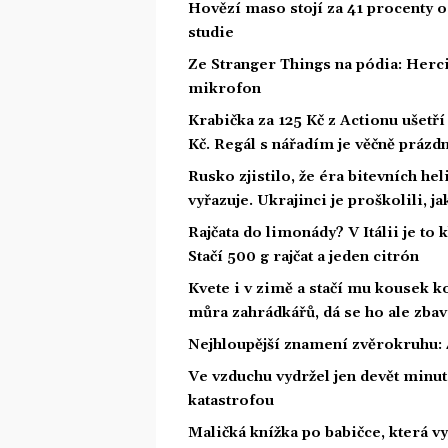
Hovězí maso stojí za 41 procenty o
studie
Ze Stranger Things na pódia: Herci
mikrofon
Krabička za 125 Kč z Actionu ušetří 
Kč. Regál s nářadím je věčně prázd
Rusko zjistilo, že éra bitevních he
vyřazuje. Ukrajinci je proškolili, j
Rajčata do limonády? V Itálii je to 
Stačí 500 g rajčat a jeden citrón
Kvete i v zimě a stačí mu kousek ko
můra zahrádkářů, dá se ho ale zbav
Nejhloupější znamení zvěrokruhu: 4
Ve vzduchu vydržel jen devět minut.
katastrofou
Maličká knížka po babičce, která vy