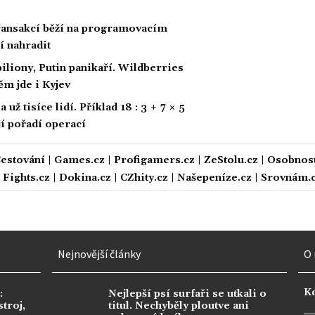
 transakcí běží na programovacím
í nahradit
biliony, Putin panikaří. Wildberries
ěm jde i Kyjev
ž tisíce lidí. Příklad 18 : 3 + 7 × 5
ají pořadí operací
estování
|
Games.cz
|
Profigamers.cz
|
ZeStolu.cz
|
Osobnost
|
Fights.cz
|
Dokina.cz
|
CZhity.cz
|
Našepeníze.cz
|
Srovnám.
Nejnovější články
O 
K
:
Nejlepší psí surfaři se utkali o
troj,
titul. Nechyběly ploutve ani