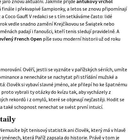
 jaro znovu aktuální. Jakmile přijde
antukový vrchol
rá finále i překvapivé šampionky, a letos se znovu připomínají
 a Coco Gauff. V redakci se s tím setkáváme často: lidé
o rok vedle snadno zamění Krejčíkovou se Świątek nebo
nách padají i fanoušci, kteří tenis sledují pravidelně. A
evřený French Open
píše svou moderní historii už od roku
orování. Ověří, jestli se vyznáte v pařížských sériích, umíte
ominance a nenecháte se nachytat při střídání mužské a
tá: člověk si vybaví slavné jméno, ale přilepí ho ke špatnému
e proto vybrali ty otázky do kvízu tak, aby vycházely z
ch rekordů i z omylů, které se objevují nejčastěji. Hodit se
a také schopnost nenechat se svést první intuicí.
taily
emusíte být tenisový statistik ani člověk, který má v hlavě
 v jménech, která Paříž zapsala do historie. Právě v tom je