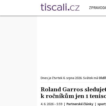
ZPRAVODA
Dnes je
čtvrtek
6. srpna
2026
.
Svátek má
Oldř
Roland Garros sledujete
k ročníkům jen 1 tenis
4. 6. 2026 – 5:59
|
Partnerské články
|
sport