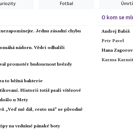
uriozity
Fotbal
Úmrtí
O kom se mlu
a nezapomínejte. Jednu zásadní chybu
Andrej Babiš
Petr Pavel
 pomáhá nádoru. Vědci odhalili
Hana Zagorov
Kazma Kazmi
oval promotér budoucnost hvězdy
za to běžná bakterie
tikovaní. Historii totiž psali vítězové
 došlo u Mety
íseň „Veď mě dál, cesto má“ se původně
tipy na vzdušné pánské boty