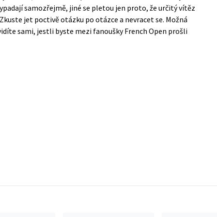
padají samozřejmě, jiné se pletou jen proto, že určitý vítěz
 Zkuste jet poctivě otázku po otázce a nevracet se. Možná
. Uvidíte sami, jestli byste mezi fanoušky French Open prošli