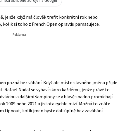
t mezi oblíbené zdroje na Googlu
, jenže když má člověk trefit konkrétní rok nebo
e, kolik si toho z French Open opravdu pamatujete.
Open pozná bez váhání. Když ale místo slavného jména přijde
t. Rafael Nadal se vybaví skoro každému, jenže právě to
dvládou a dalšími šampiony se v hlavě snadno promíchají
ok 2009 nebo 2021 a jistota rychle mizí. Možná to znáte
ím tipnout, kolik jmen byste dali úplně bez zaváhání.