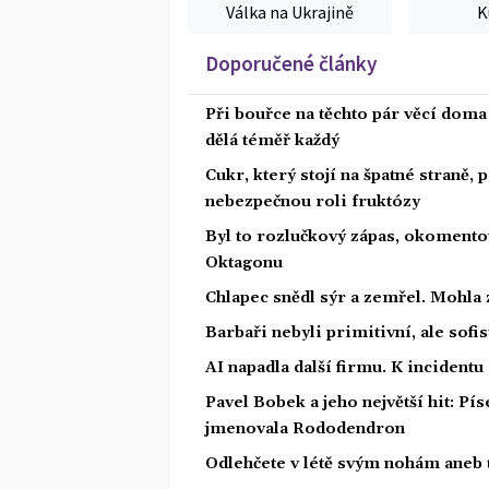
Válka na Ukrajině
K
Doporučené články
Při bouřce na těchto pár věcí dom
dělá téměř každý
Cukr, který stojí na špatné straně,
nebezpečnou roli fruktózy
Byl to rozlučkový zápas, okoment
Oktagonu
Chlapec snědl sýr a zemřel. Mohla 
Barbaři nebyli primitivní, ale sofis
AI napadla další firmu. K incidentu
Pavel Bobek a jeho největší hit: P
jmenovala Rododendron
Odlehčete v létě svým nohám aneb 