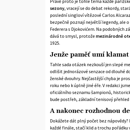
Právě proto je tohle téma každé pařížské
sezony
, vracejí se do debat rekordy, sta
poslední singloví vítězové Carlos Alcaraz
bezpečně poznají největší legendy, ale 
Federera s Djokovićem. Na podobných zámě
dává to smysl, protože
mezinárodně ot
1925.
Jenže paměť umí klamat
Tahle sada otázek nezkouší jen slepé mem
odlišit jednorázové senzace od dlouhé d
ženské dvouhry. Nejčastější chyba je pros
roku nebo k úplně jiné éře. V redakci jsm
oficiálního seznamu šampionů, historický
bude postřeh, základní tenisový přehled 
A nakonec rozhodnou de
Dokážete dát plný počet bez nápovědy? N
každé finále, stačí klid a trochu pořádku