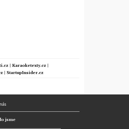
i.cz
|
Karaoketexty.cz
|
cz
|
StartupInsider.cz
nás
do jsme