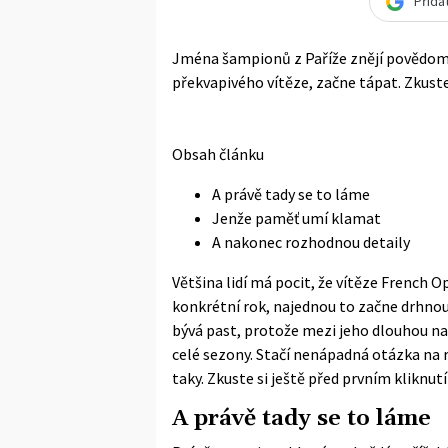
Přida
Jména šampionů z Paříže znějí povědomě
překvapivého vítěze, začne tápat. Zkust
Obsah článku
A právě tady se to láme
Jenže paměť umí klamat
A nakonec rozhodnou detaily
Většina lidí má pocit, že vítěze French 
konkrétní rok, najednou to začne drhnou
bývá past, protože mezi jeho dlouhou na
celé sezony. Stačí nenápadná otázka na r
taky. Zkuste si ještě před prvním kliknut
A právě tady se to láme