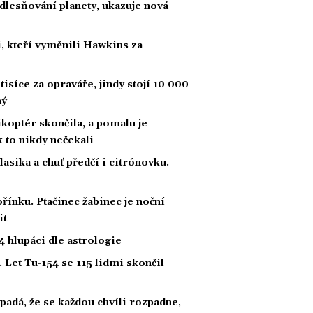
dlesňování planety, ukazuje nová
, kteří vyměnili Hawkins za
tisíce za opraváře, jindy stojí 10 000
ný
likoptér skončila, a pomalu je
ak to nikdy nečekali
klasika a chuť předčí i citrónovku.
řínku. Ptačinec žabinec je noční
it
 hlupáci dle astrologie
 Let Tu-154 se 115 lidmi skončil
padá, že se každou chvíli rozpadne,