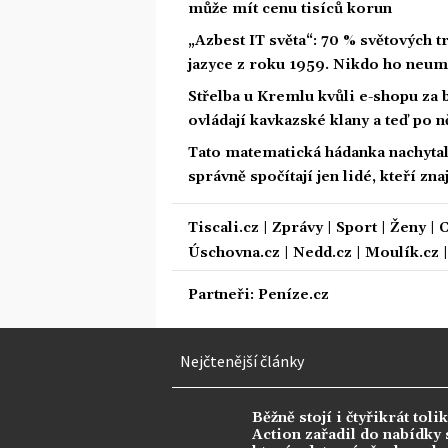
může mít cenu tisíců korun
„Azbest IT světa“: 70 % světových
jazyce z roku 1959. Nikdo ho neum
Střelba u Kremlu kvůli e-shopu za 
ovládají kavkazské klany a teď po n
Tato matematická hádanka nachytala u
správně spočítají jen lidé, kteří zn
Tiscali.cz
|
Zprávy
|
Sport
|
Ženy
|
C
Úschovna.cz
|
Nedd.cz
|
Moulík.cz
Partneři:
Peníze.cz
Nejčtenější články
Běžně stojí i čtyřikrát tolik
Action zařadil do nabídky s