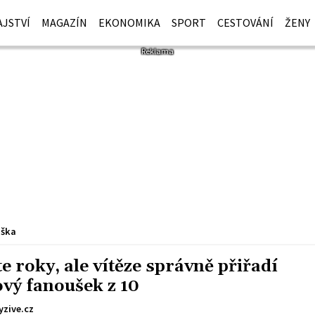
JSTVÍ
MAGAZÍN
EKONOMIKA
SPORT
CESTOVÁNÍ
ŽENY
iška
 roky, ale vítěze správně přiřadí
ový fanoušek z 10
yzive.cz