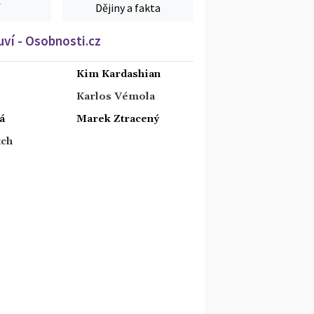
Dějiny a fakta
ví - Osobnosti.cz
Kim Kardashian
Karlos Vémola
á
Marek Ztracený
tch