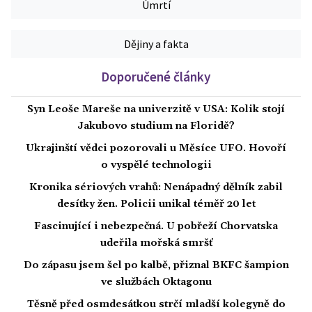
Úmrtí
Dějiny a fakta
Doporučené články
Syn Leoše Mareše na univerzitě v USA: Kolik stojí
Jakubovo studium na Floridě?
Ukrajinští vědci pozorovali u Měsíce UFO. Hovoří
o vyspělé technologii
Kronika sériových vrahů: Nenápadný dělník zabil
desítky žen. Policii unikal téměř 20 let
Fascinující i nebezpečná. U pobřeží Chorvatska
udeřila mořská smršť
Do zápasu jsem šel po kalbě, přiznal BKFC šampion
ve službách Oktagonu
Těsně před osmdesátkou strčí mladší kolegyně do