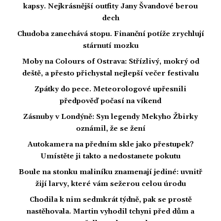
kapsy. Nejkrásnější outfity Jany Švandové berou
dech
Chudoba zanechává stopu. Finanční potíže zrychlují
stárnutí mozku
Moby na Colours of Ostrava: Střízlivý, mokrý od
deště, a přesto přichystal nejlepší večer festivalu
Zpátky do pece. Meteorologové upřesnili
předpověď počasí na víkend
Zásnuby v Londýně: Syn legendy Mekyho Žbirky
oznámil, že se žení
Autokamera na předním skle jako přestupek?
Umístěte ji takto a nedostanete pokutu
Boule na stonku maliníku znamenají jediné: uvnitř
žijí larvy, které vám sežerou celou úrodu
Chodila k nim sedmkrát týdně, pak se prostě
nastěhovala. Martin vyhodil tchyni před dům a