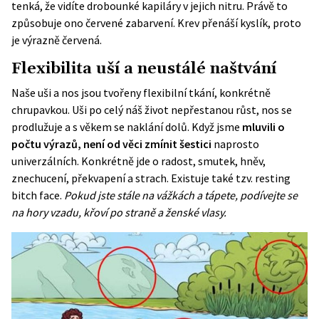
tenká, že vidíte drobounké kapiláry v jejich nitru. Právě to
způsobuje ono červené zabarvení.
Krev
přenáší kyslík, proto
je výrazně červená.
Flexibilita uší a neustálé naštvání
Naše uši a nos jsou tvořeny flexibilní tkání, konkrétně
chrupavkou. Uši po celý náš život nepřestanou růst, nos se
prodlužuje a s věkem se naklání dolů. Když jsme
mluvili o
počtu výrazů, není od věci zmínit šestici
naprosto
univerzálních. Konkrétně jde o radost, smutek, hněv,
znechucení, překvapení a strach. Existuje také tzv. resting
bitch face.
Pokud jste stále na vážkách a tápete, podívejte se
na hory vzadu, křoví po straně a ženské vlasy.