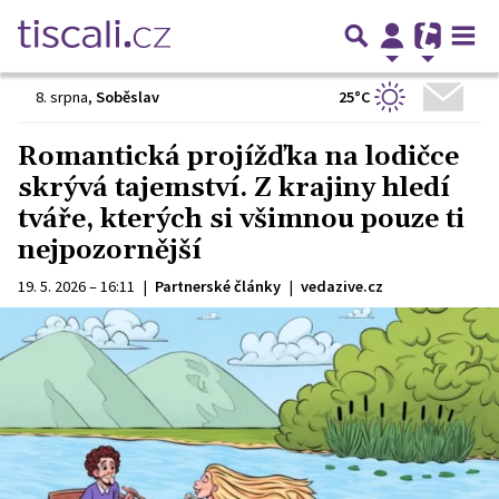
25°C
8. srpna
,
Soběslav
Romantická projížďka na lodičce
skrývá tajemství. Z krajiny hledí
tváře, kterých si všimnou pouze ti
nejpozornější
19. 5. 2026 – 16:11
|
Partnerské články
|
vedazive.cz