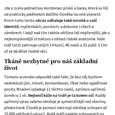
Jde o zcela jedinečnou kombinaci prvků a barev, která se liší
od prakticky jakéhokoli dalšího člověka na celé planetě.
Krom toho tento
obraz odhaluje také mnohé o vaší
identitě
, myšlenkách, pocitech, a dokonce i cílech a
záměrech. I když nad tím takhle většina lidí nepřemýšlí, jde o
nejkomplexnější strukturu v oblasti lidské anatomie. Vaše
tvář totiž zahrnuje celých 14 kostí, 40 svalů a 32 zubů. S tím
už se dá dělat hodně věcí.
Tkáně nezbytné pro náš základní
život
Tomuto arzenálu odpovídá také fakt, že bez něj bychom
nedokázali jíst, mluvit, komunikovat, líbat nebo vyjadřovat
pocity. Mračení vyžaduje 11 těchto svalů, zatímco upřímný
úsměv o 1 víc.
Nejtenčí kůže na tváři je ta kolem očí
. Každý
upřímný výraz vašeho obličeje je symetričtější než všechny
předstírané. Člověk je pomocí nástrojů obličeje schopen až
10 000 odlišných výrazů.
Kolik tváří najdete schovaných na