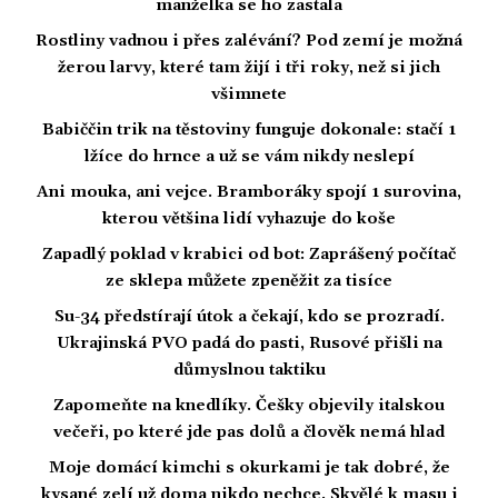
manželka se ho zastala
Rostliny vadnou i přes zalévání? Pod zemí je možná
žerou larvy, které tam žijí i tři roky, než si jich
všimnete
Babiččin trik na těstoviny funguje dokonale: stačí 1
lžíce do hrnce a už se vám nikdy neslepí
Ani mouka, ani vejce. Bramboráky spojí 1 surovina,
kterou většina lidí vyhazuje do koše
Zapadlý poklad v krabici od bot: Zaprášený počítač
ze sklepa můžete zpeněžit za tisíce
Su-34 předstírají útok a čekají, kdo se prozradí.
Ukrajinská PVO padá do pasti, Rusové přišli na
důmyslnou taktiku
Zapomeňte na knedlíky. Češky objevily italskou
večeři, po které jde pas dolů a člověk nemá hlad
Moje domácí kimchi s okurkami je tak dobré, že
kysané zelí už doma nikdo nechce. Skvělé k masu i