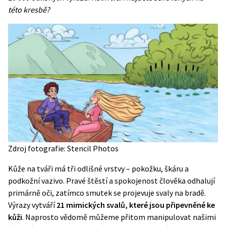
této kresbě?
Zdroj fotografie: Stencil Photos
Kůže na tváři má tři odlišné vrstvy – pokožku, škáru a
podkožní vazivo. Pravé štěstí a spokojenost člověka odhalují
primárně oči, zatímco smutek se projevuje svaly na bradě.
Výrazy vytváří
21 mimických svalů, které jsou připevněné ke
kůži
. Naprosto vědomě můžeme přitom manipulovat našimi