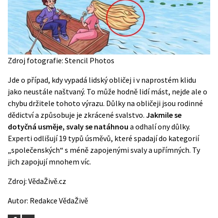
Zdroj fotografie: Stencil Photos
Jde o případ, kdy vypadá lidský obličej i v naprostém klidu
jako neustále naštvaný. To může hodně lidí mást, nejde ale o
chybu držitele tohoto výrazu. Důlky na obličeji jsou rodinné
dědictví a způsobuje je zkrácené svalstvo.
Jakmile se
dotyčná usměje, svaly se natáhnou
a odhalí ony důlky.
Experti odlišují 19 typů úsměvů, které spadají do kategorií
„společenských“ s méně zapojenými svaly a upřímných. Ty
jich zapojují mnohem víc.
Zdroj:
VědaŽivě.cz
Autor:
Redakce VědaŽivě