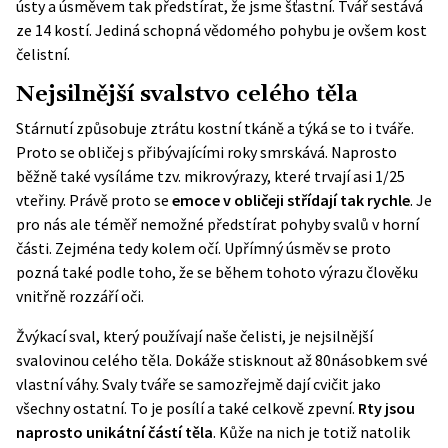
ústy a úsměvem tak předstírat, že jsme šťastní. Tvář sestává
ze 14 kostí. Jediná schopná vědomého
pohybu
je ovšem kost
čelistní.
Nejsilnější svalstvo celého těla
Stárnutí způsobuje ztrátu kostní tkáně a týká se to i tváře.
Proto se obličej s přibývajícími roky smrskává. Naprosto
běžně také vysíláme tzv. mikrovýrazy, které trvají asi 1/25
vteřiny. Právě proto se
emoce v obličeji střídají tak rychle
. Je
pro nás ale téměř nemožné předstírat pohyby svalů v horní
části. Zejména tedy kolem očí. Upřímný úsměv se proto
pozná také podle toho, že se během tohoto výrazu člověku
vnitřně rozzáří oči.
Žvýkací sval, který používají naše čelisti, je nejsilnější
svalovinou celého těla. Dokáže stisknout až 80násobkem své
vlastní váhy. Svaly tváře se samozřejmě dají cvičit jako
všechny ostatní. To je posílí a také celkově zpevní.
Rty jsou
naprosto unikátní částí těla
. Kůže na nich je totiž natolik