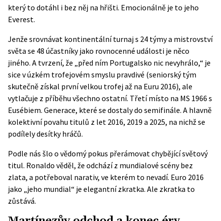
který to dotáhl i bez něj na hřišti. Emocionálně je to jeho
Everest.
Jenže srovnávat kontinentální turnaj s 24 týmy a mistrovství
světa se 48 účastníky jako rovnocenné události je něco
jiného. A tvrzení, že „před ním Portugalsko nic nevyhrálo,“ je
sice v úzkém trofejovém smyslu pravdivé (seniorský tým
skutečně získal první velkou trofej až na Euru 2016), ale
vytlačuje z příběhu všechno ostatní. Třetí místo na MS 1966 s
Eusébiem. Generace, které se dostaly do semifinále. A hlavně
kolektivní povahu titulů z let 2016, 2019 a 2025, na nichž se
podílely desítky hráčů.
Podle nás šlo o vědomý pokus přerámovat chybějící světový
titul. Ronaldo věděl, že odchází z mundialové scény bez
zlata, a potřeboval narativ, ve kterém to nevadí. Euro 2016
jako „jeho mundial“ je elegantní zkratka. Ale zkratka to
zůstává.
Martínezův odchod a konec éry