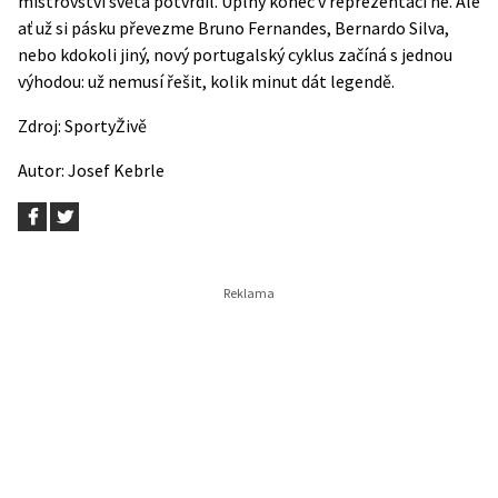
mistrovství světa potvrdil. Úplný konec v reprezentaci ne. Ale
ať už si pásku převezme Bruno Fernandes, Bernardo Silva,
nebo kdokoli jiný, nový portugalský cyklus začíná s jednou
výhodou: už nemusí řešit, kolik minut dát legendě.
Zdroj:
SportyŽivě
Autor:
Josef Kebrle