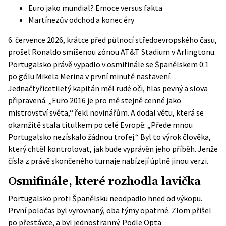
Euro jako mundial? Emoce versus fakta
Martínezův odchod a konec éry
6. července 2026, krátce před půlnocí středoevropského času,
prošel Ronaldo smíšenou zónou AT&T Stadium v Arlingtonu.
Portugalsko právě vypadlo v osmifinále se Španělskem 0:1
po gólu Mikela Merina v první minutě nastavení.
Jednačtyřicetiletý kapitán měl rudé oči, hlas pevný a slova
připravená. „Euro 2016 je pro mě stejně cenné jako
mistrovství světa,“ řekl novinářům. A dodal větu, která se
okamžitě stala titulkem po celé Evropě: „Přede mnou
Portugalsko nezískalo žádnou trofej.“ Byl to výrok člověka,
který chtěl kontrolovat, jak bude vyprávěn jeho příběh. Jenže
čísla z právě skončeného turnaje nabízejí úplně jinou verzi.
Osmifinále, které rozhodla lavička
Portugalsko proti Španělsku neodpadlo hned od výkopu.
První poločas byl vyrovnaný, oba týmy opatrné. Zlom přišel
po přestávce, a byl jednostranný. Podle
Opta