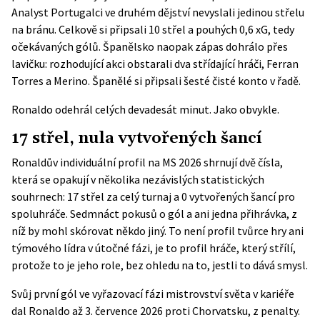
Analyst
Portugalci ve druhém dějství nevyslali jedinou střelu
na bránu. Celkově si připsali 10 střel a pouhých 0,6 xG, tedy
očekávaných gólů. Španělsko naopak zápas dohrálo přes
lavičku: rozhodující akci obstarali dva střídající hráči, Ferran
Torres a Merino. Španělé si připsali šesté čisté konto v řadě.
Ronaldo odehrál celých devadesát minut. Jako obvykle.
17 střel, nula vytvořených šancí
Ronaldův individuální profil na MS 2026 shrnují dvě čísla,
která se opakují v několika nezávislých statistických
souhrnech: 17 střel za celý turnaj a 0 vytvořených šancí pro
spoluhráče. Sedmnáct pokusů o gól a ani jedna přihrávka, z
níž by mohl skórovat někdo jiný. To není profil tvůrce hry ani
týmového lídra v útočné fázi, je to profil hráče, který střílí,
protože to je jeho role, bez ohledu na to, jestli to dává smysl.
Svůj první gól ve vyřazovací fázi mistrovství světa v kariéře
dal Ronaldo až 3. července 2026 proti Chorvatsku, z penalty.