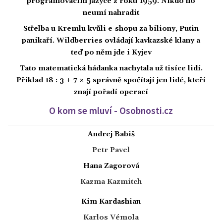
programovacím jazyce z roku 1959. Nikdo ho
neumí nahradit
Střelba u Kremlu kvůli e-shopu za biliony, Putin
panikaří. Wildberries ovládají kavkazské klany a
teď po něm jde i Kyjev
Tato matematická hádanka nachytala už tisíce lidí.
Příklad 18 : 3 + 7 × 5 správně spočítají jen lidé, kteří
znají pořadí operací
O kom se mluví - Osobnosti.cz
Andrej Babiš
Petr Pavel
Hana Zagorová
Kazma Kazmitch
Kim Kardashian
Karlos Vémola