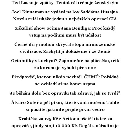
Ted Lasso je zpátky! Tentokrát trénuje ženský tým
Joel Kinnaman se vydává na lov Saddáma Husajna.
Nový seriál ukáže jednu z největších operací CIA
Zákulisí show očima Jana Bendiga: Proč každý
vstup na pódium musí být událost
Černé díry mohou skrývat stopu mimozemské
civilizace. Zachytit ji dokážeme i ze Země
Octomilky v kuchyni? Zapomeňte na plácačku, trik
za korunu je vyhubí přes noc
Předpověď, kterou nikdo nechtěl. ČHMÚ: Pořádně
se ochladí až na konci srpna
Je běhání dole bez opravdu tak zdravé, jak se tvrdí?
Álvaro Soler a pět písní, které voní mořem: Tohle
si pustíte, jakmile přijde první vedro
Krabička za 125 Kč z Actionu ušetří tisíce za
opraváře, jindy stojí 10 000 Kč. Regál s nářadím je