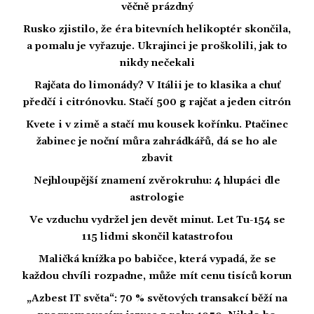
věčně prázdný
Rusko zjistilo, že éra bitevních helikoptér skončila,
a pomalu je vyřazuje. Ukrajinci je proškolili, jak to
nikdy nečekali
Rajčata do limonády? V Itálii je to klasika a chuť
předčí i citrónovku. Stačí 500 g rajčat a jeden citrón
Kvete i v zimě a stačí mu kousek kořínku. Ptačinec
žabinec je noční můra zahrádkářů, dá se ho ale
zbavit
Nejhloupější znamení zvěrokruhu: 4 hlupáci dle
astrologie
Ve vzduchu vydržel jen devět minut. Let Tu-154 se
115 lidmi skončil katastrofou
Maličká knížka po babičce, která vypadá, že se
každou chvíli rozpadne, může mít cenu tisíců korun
„Azbest IT světa“: 70 % světových transakcí běží na