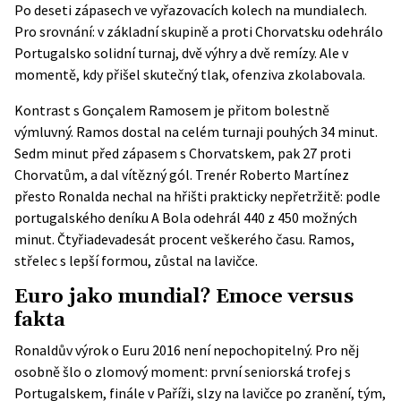
Po deseti zápasech ve vyřazovacích kolech na mundialech.
Pro srovnání: v základní skupině a proti Chorvatsku odehrálo
Portugalsko solidní turnaj, dvě výhry a dvě remízy. Ale v
momentě, kdy přišel skutečný tlak, ofenziva zkolabovala.
Kontrast s Gonçalem Ramosem je přitom bolestně
výmluvný. Ramos dostal na celém turnaji pouhých 34 minut.
Sedm minut před zápasem s Chorvatskem, pak 27 proti
Chorvatům, a dal vítězný gól. Trenér Roberto Martínez
přesto Ronalda nechal na hřišti prakticky nepřetržitě: podle
portugalského deníku
A Bola
odehrál 440 z 450 možných
minut. Čtyřiadevadesát procent veškerého času. Ramos,
střelec s lepší formou, zůstal na lavičce.
Euro jako mundial? Emoce versus
fakta
Ronaldův výrok o Euru 2016 není nepochopitelný. Pro něj
osobně šlo o zlomový moment: první seniorská trofej s
Portugalskem, finále v Paříži, slzy na lavičce po zranění, tým,