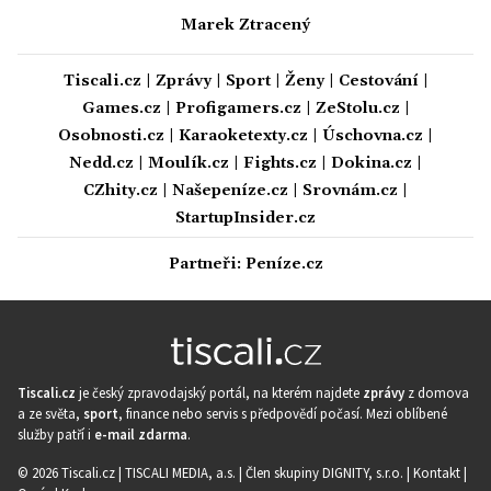
Marek Ztracený
Tiscali.cz
|
Zprávy
|
Sport
|
Ženy
|
Cestování
|
Games.cz
|
Profigamers.cz
|
ZeStolu.cz
|
Osobnosti.cz
|
Karaoketexty.cz
|
Úschovna.cz
|
Nedd.cz
|
Moulík.cz
|
Fights.cz
|
Dokina.cz
|
CZhity.cz
|
Našepeníze.cz
|
Srovnám.cz
|
StartupInsider.cz
Partneři:
Peníze.cz
Tiscali.cz
je český zpravodajský portál, na kterém najdete
zprávy
z domova
a ze světa,
sport
, finance nebo servis s předpovědí počasí. Mezi oblíbené
služby patří i
e-mail zdarma
.
© 2026 Tiscali.cz |
TISCALI MEDIA, a.s.
|
Člen skupiny DIGNITY, s.r.o.
|
Kontakt
|