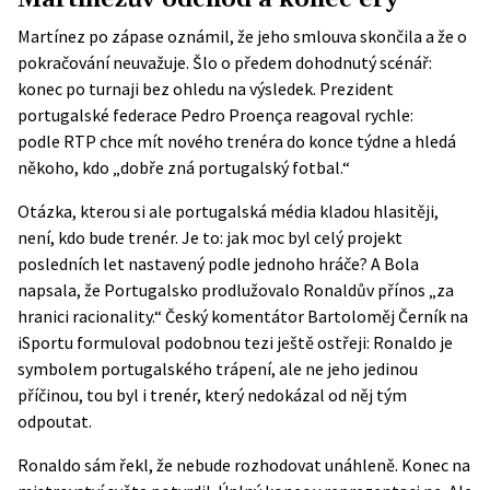
Martínez po zápase oznámil, že jeho smlouva skončila a že o
pokračování neuvažuje. Šlo o předem dohodnutý scénář:
konec po turnaji bez ohledu na výsledek. Prezident
portugalské federace Pedro Proença reagoval rychle:
podle
RTP
chce mít nového trenéra do konce týdne a hledá
někoho, kdo „dobře zná portugalský fotbal.“
Otázka, kterou si ale portugalská média kladou hlasitěji,
není, kdo bude trenér. Je to: jak moc byl celý projekt
posledních let nastavený podle jednoho hráče? A Bola
napsala, že Portugalsko prodlužovalo Ronaldův přínos „za
hranici racionality.“ Český komentátor Bartoloměj Černík na
iSportu formuloval podobnou tezi ještě ostřeji: Ronaldo je
symbolem portugalského trápení, ale ne jeho jedinou
příčinou, tou byl i trenér, který nedokázal od něj tým
odpoutat.
Ronaldo sám řekl, že nebude rozhodovat unáhleně. Konec na