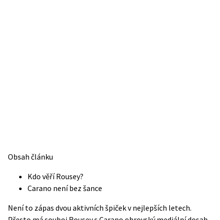
Obsah článku
Kdo věří Rousey?
Carano není bez šance
Není to zápas dvou aktivních špiček v nejlepších letech.
Přesto má souboj Rousey s Carano obrovský mediální dosah.