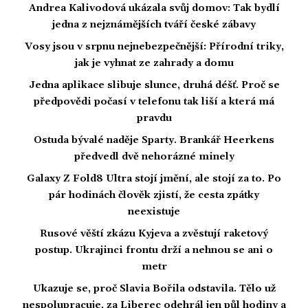
Andrea Kalivodová ukázala svůj domov: Tak bydlí
jedna z nejznámějších tváří české zábavy
Vosy jsou v srpnu nejnebezpečnější: Přírodní triky,
jak je vyhnat ze zahrady a domu
Jedna aplikace slibuje slunce, druhá déšť. Proč se
předpovědi počasí v telefonu tak liší a která má
pravdu
Ostuda bývalé naděje Sparty. Brankář Heerkens
předvedl dvě nehorázné minely
Galaxy Z Fold8 Ultra stojí jmění, ale stojí za to. Po
pár hodinách člověk zjistí, že cesta zpátky
neexistuje
Rusové věští zkázu Kyjeva a zvěstují raketový
postup. Ukrajinci frontu drží a nehnou se ani o
metr
Ukazuje se, proč Slavia Bořila odstavila. Tělo už
nespolupracuje, za Liberec odehrál jen půl hodiny a