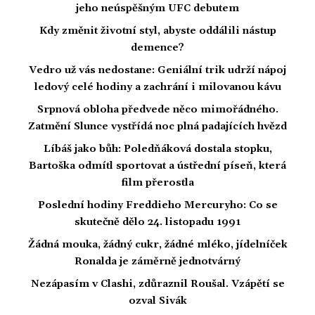
jeho neúspěšným UFC debutem
Kdy změnit životní styl, abyste oddálili nástup
demence?
Vedro už vás nedostane: Geniální trik udrží nápoj
ledový celé hodiny a zachrání i milovanou kávu
Srpnová obloha předvede něco mimořádného.
Zatmění Slunce vystřídá noc plná padajících hvězd
Líbáš jako bůh: Poledňáková dostala stopku,
Bartoška odmítl sportovat a ústřední píseň, která
film přerostla
Poslední hodiny Freddieho Mercuryho: Co se
skutečně dělo 24. listopadu 1991
Žádná mouka, žádný cukr, žádné mléko, jídelníček
Ronalda je záměrně jednotvárný
Nezápasím v Clashi, zdůraznil Roušal. Vzápětí se
ozval Sivák