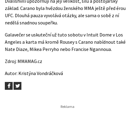
Dvalishvili upozorňují na její velikost, sílu a postojářský
základ. Carano byla hvězdou ženského MMA ještě před érou
UFC. Dlouhá pauza vyvolává otázky, ale sama o sobě z ní
nedělá snadnou soupeřku.
Galavečer se uskuteční už tuto sobotu v Intuit Dome v Los
Angeles a karta má kromě Rousey s Carano nabídnout také
Nate Diaze, Mikea Perryho nebo Francise Ngannoua.
Zdroj:
MMAMAG.cz
Autor:
Kristýna Vondráčková