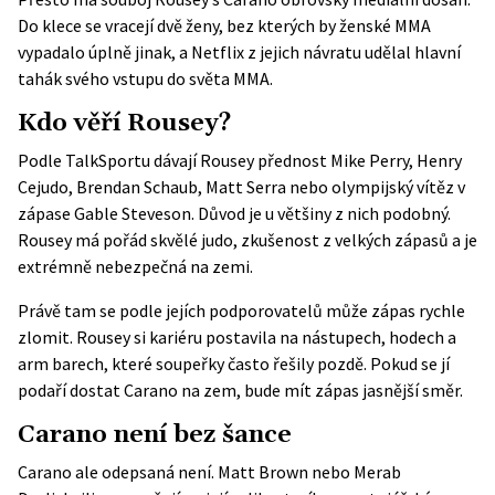
Do klece se vracejí dvě ženy, bez kterých by ženské MMA
vypadalo úplně jinak, a Netflix z jejich návratu udělal hlavní
tahák svého vstupu do světa MMA.
Kdo věří Rousey?
Podle
TalkSportu
dávají Rousey přednost Mike Perry, Henry
Cejudo, Brendan Schaub, Matt Serra nebo olympijský vítěz v
zápase Gable Steveson. Důvod je u většiny z nich podobný.
Rousey má pořád skvělé judo, zkušenost z velkých zápasů a je
extrémně nebezpečná na zemi.
Právě tam se podle jejích podporovatelů může zápas rychle
zlomit. Rousey si kariéru postavila na nástupech, hodech a
arm barech, které soupeřky často řešily pozdě. Pokud se jí
podaří dostat Carano na zem, bude mít zápas jasnější směr.
Carano není bez šance
Carano ale odepsaná není. Matt Brown nebo Merab