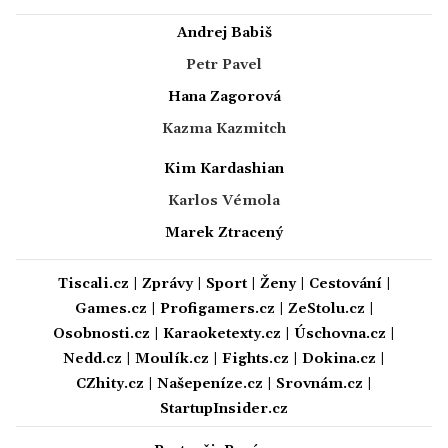
Andrej Babiš
Petr Pavel
Hana Zagorová
Kazma Kazmitch
Kim Kardashian
Karlos Vémola
Marek Ztracený
Tiscali.cz
|
Zprávy
|
Sport
|
Ženy
|
Cestování
|
Games.cz
|
Profigamers.cz
|
ZeStolu.cz
|
Osobnosti.cz
|
Karaoketexty.cz
|
Úschovna.cz
|
Nedd.cz
|
Moulík.cz
|
Fights.cz
|
Dokina.cz
|
CZhity.cz
|
Našepeníze.cz
|
Srovnám.cz
|
StartupInsider.cz