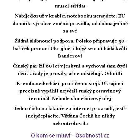
musel střídat
Nabíječku už v krabici notebooku nenajdete. EU
donutila výrobce změnit pravidla, od dubna jedině
za své
Žádná slábnoucí podpora. Polsko připravuje 50.
balíček pomoci Ukrajině, i když se s ní hádá kvůli
Banderovi
Čínský pár žil 60 let v jeskyni a vychoval tam čtyři
děti. Úřady je prosily, ať se odstěhují. Odmítli
Kremlu nedochází, proti čemu stojí. Ukrajinci
precizně vypálili největší ruský potravinový
terminál. Nebude slunečnicový olej
Jedno číslo na faktuře za internet prozradí, jestli
(ne)přeplácíte. Většina Čechů ho nikdy
nekontrolovala
O kom se mluví - Osobnosti.cz