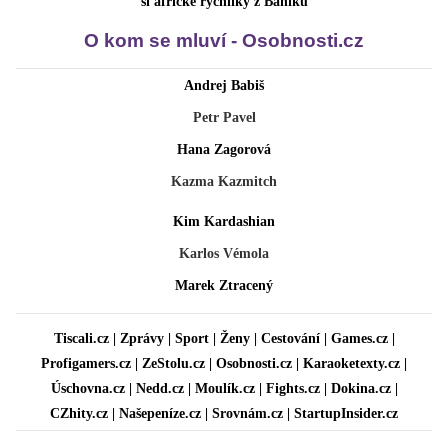
si africké rychlíky z Baníku
O kom se mluví - Osobnosti.cz
Andrej Babiš
Petr Pavel
Hana Zagorová
Kazma Kazmitch
Kim Kardashian
Karlos Vémola
Marek Ztracený
Tiscali.cz
|
Zprávy
|
Sport
|
Ženy
|
Cestování
|
Games.cz
|
Profigamers.cz
|
ZeStolu.cz
|
Osobnosti.cz
|
Karaoketexty.cz
|
Úschovna.cz
|
Nedd.cz
|
Moulík.cz
|
Fights.cz
|
Dokina.cz
|
CZhity.cz
|
Našepeníze.cz
|
Srovnám.cz
|
StartupInsider.cz