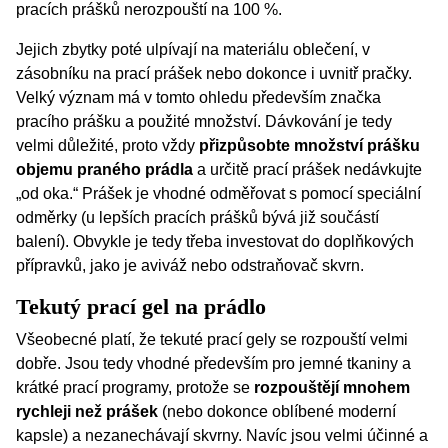
pracích prášků nerozpouští na 100 %.
Jejich zbytky poté ulpívají na materiálu oblečení, v
zásobníku na prací prášek nebo dokonce i uvnitř
pračky
.
Velký význam má v tomto ohledu především značka
pracího prášku a použité množství. Dávkování je tedy
velmi důležité, proto vždy
přizpůsobte množství prášku
objemu praného prádla
a určitě prací prášek nedávkujte
„od oka.“ Prášek je vhodné odměřovat s pomocí speciální
odměrky (u lepších pracích prášků bývá již součástí
balení). Obvykle je tedy třeba investovat do doplňkových
přípravků, jako je aviváž nebo odstraňovač skvrn.
Tekutý prací gel na prádlo
Všeobecné platí, že tekuté prací gely se rozpouští velmi
dobře. Jsou tedy vhodné především pro jemné tkaniny a
krátké prací programy, protože se
rozpouštějí mnohem
rychleji než prášek
(nebo dokonce oblíbené moderní
kapsle) a nezanechávají skvrny. Navíc jsou velmi účinné a