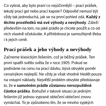
Co vybrat, aby bylo praní co nejúčinnější – prací prášek,
tekutý prací gel nebo prací kapsle? Odpověď nemusí být
vždy tak jednoduchá, jak se na první pohled zdá.
Každý z
těchto prostředků má své výhody a nevýhody
. Záleží
především na tom, na jaké prádlo je chcete použít a co od
nich vlastně očekáváte. A přihlédnout je samozřejmě třeba
i k jejich ceně.
Prací prášek a jeho výhody a nevýhody
Začneme klasickým řešením, což je běžný prášek. Ten
první spatřil světlo světa že v roce 1905. Pokud se
podíváme na cenu na prací dávku, bývá obvykle poměr
cena/výkon nejlepší. Ne vždy je však vhodné hledět pouze
na vstupní náklady. Největší problém obvykle představuje
to, že
v samotném prádle zůstanou nerozpuštěné
částice prášku
. Bohužel v takové situaci je jediným
řešením již jednou vyprané oblečení oblečení znovu
vymáchat. To je způsobeno tím, že se mnoho sypkých