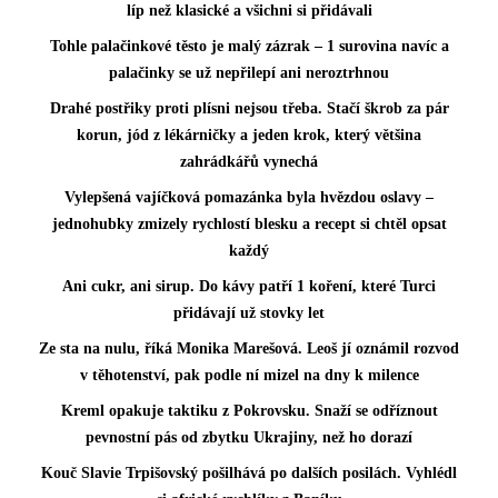
líp než klasické a všichni si přidávali
Tohle palačinkové těsto je malý zázrak – 1 surovina navíc a
palačinky se už nepřilepí ani neroztrhnou
Drahé postřiky proti plísni nejsou třeba. Stačí škrob za pár
korun, jód z lékárničky a jeden krok, který většina
zahrádkářů vynechá
Vylepšená vajíčková pomazánka byla hvězdou oslavy –
jednohubky zmizely rychlostí blesku a recept si chtěl opsat
každý
Ani cukr, ani sirup. Do kávy patří 1 koření, které Turci
přidávají už stovky let
Ze sta na nulu, říká Monika Marešová. Leoš jí oznámil rozvod
v těhotenství, pak podle ní mizel na dny k milence
Kreml opakuje taktiku z Pokrovsku. Snaží se odříznout
pevnostní pás od zbytku Ukrajiny, než ho dorazí
Kouč Slavie Trpišovský pošilhává po dalších posilách. Vyhlédl