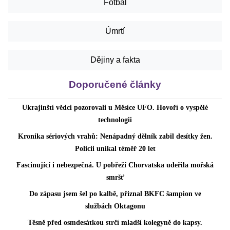
Fotbal
Úmrtí
Dějiny a fakta
Doporučené články
Ukrajinští vědci pozorovali u Měsíce UFO. Hovoří o vyspělé
technologii
Kronika sériových vrahů: Nenápadný dělník zabil desítky žen.
Policii unikal téměř 20 let
Fascinující i nebezpečná. U pobřeží Chorvatska udeřila mořská
smršť
Do zápasu jsem šel po kalbě, přiznal BKFC šampion ve
službách Oktagonu
Těsně před osmdesátkou strčí mladší kolegyně do kapsy.