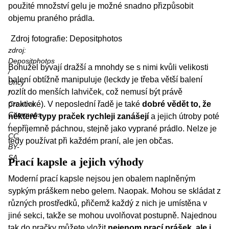
použité množství gelu je možné snadno přizpůsobit
objemu praného prádla.
Zdroj fotografie: Depositphotos
zdroj:
Depositphotos
Bohužel bývají dražší a mnohdy se s nimi kvůli velikosti
/
balení obtížně manipuluje (leckdy je třeba větší balení
Uncy
rozlít do menších lahviček, což nemusí být právě
/
Creative
praktické). V neposlední řadě je také
dobré vědět to, že
Commons
některé typy praček rychleji zanášejí
a jejich útroby poté
/
nepříjemně páchnou, stejně jako vyprané
prádlo
. Nelze je
CC
tedy používat při každém praní, ale jen občas.
BY-
SA
Prací kapsle a jejich výhody
Moderní prací kapsle nejsou jen obalem naplněným
sypkým práškem nebo gelem. Naopak. Mohou se skládat z
různých prostředků, přičemž každý z nich je umístěna v
jiné sekci, takže se mohou uvolňovat postupně. Najednou
tak do pračky můžete vložit
nejenom prací prášek, ale i