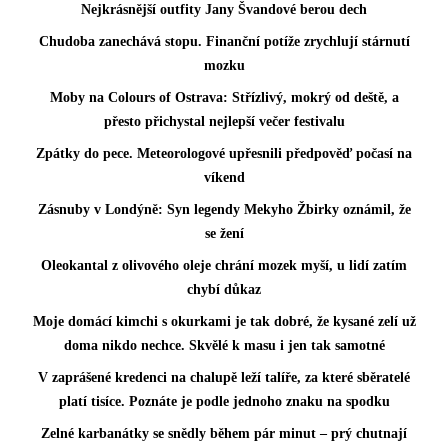
Nejkrásnější outfity Jany Švandové berou dech
Chudoba zanechává stopu. Finanční potíže zrychlují stárnutí
mozku
Moby na Colours of Ostrava: Střízlivý, mokrý od deště, a
přesto přichystal nejlepší večer festivalu
Zpátky do pece. Meteorologové upřesnili předpověď počasí na
víkend
Zásnuby v Londýně: Syn legendy Mekyho Žbirky oznámil, že
se žení
Oleokantal z olivového oleje chrání mozek myší, u lidí zatím
chybí důkaz
Moje domácí kimchi s okurkami je tak dobré, že kysané zelí už
doma nikdo nechce. Skvělé k masu i jen tak samotné
V zaprášené kredenci na chalupě leží talíře, za které sběratelé
platí tisíce. Poznáte je podle jednoho znaku na spodku
Zelné karbanátky se snědly během pár minut – prý chutnají