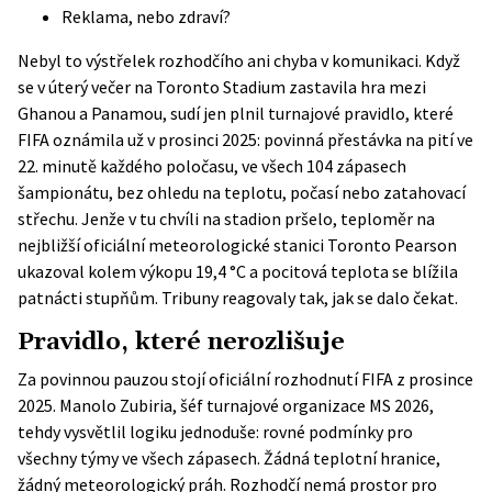
Reklama, nebo zdraví?
Nebyl to výstřelek rozhodčího ani chyba v komunikaci. Když
se v úterý večer na Toronto Stadium zastavila hra mezi
Ghanou a Panamou, sudí jen plnil turnajové pravidlo, které
FIFA oznámila už v prosinci 2025: povinná přestávka na pití ve
22. minutě každého poločasu, ve všech 104 zápasech
šampionátu, bez ohledu na teplotu, počasí nebo zatahovací
střechu. Jenže v tu chvíli na stadion pršelo, teploměr na
nejbližší oficiální meteorologické stanici Toronto Pearson
ukazoval kolem výkopu 19,4 °C a pocitová teplota se blížila
patnácti stupňům. Tribuny reagovaly tak, jak se dalo čekat.
Pravidlo, které nerozlišuje
Za povinnou pauzou stojí
oficiální rozhodnutí FIFA
z prosince
2025. Manolo Zubiria, šéf turnajové organizace MS 2026,
tehdy vysvětlil logiku jednoduše: rovné podmínky pro
všechny týmy ve všech zápasech. Žádná teplotní hranice,
žádný meteorologický práh. Rozhodčí nemá prostor pro