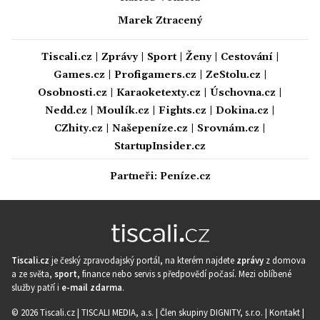
Marek Ztracený
Tiscali.cz
|
Zprávy
|
Sport
|
Ženy
|
Cestování
|
Games.cz
|
Profigamers.cz
|
ZeStolu.cz
|
Osobnosti.cz
|
Karaoketexty.cz
|
Úschovna.cz
|
Nedd.cz
|
Moulík.cz
|
Fights.cz
|
Dokina.cz
|
CZhity.cz
|
Našepeníze.cz
|
Srovnám.cz
|
StartupInsider.cz
Partneři:
Peníze.cz
Tiscali.cz
je český zpravodajský portál, na kterém najdete
zprávy
z domova
a ze světa,
sport
, finance nebo servis s předpovědí počasí. Mezi oblíbené
služby patří i
e-mail zdarma
.
© 2026 Tiscali.cz |
TISCALI MEDIA, a.s.
|
Člen skupiny DIGNITY, s.r.o.
|
Kontakt
|