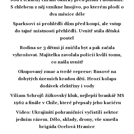
Jód z lékárny chrání okurky před plísní i houbami.
S chlebem z něj vznikne hnojivo, po kterém plodí o
dva měsíce déle
Sparksovi si prohlédli dům před koupí, ale vstup
do tajné místnosti přehlédli. Uvnitř stála dětská
postel
Rodina se 3 dětmi jí zničila byt a pak začala
vyhrožovat. Majitelka zavolala policii kvůli tomu,
co našla uvnitř
Okupovaný zmar a tvrdé represe: Rusové na
dobytých územích kradou děti. Hrozí kolaps
dodávek elektřiny i vody
Viliam Schrojf: žižkovský kluk, nejlepší brankář MS
1962 a finále v Chile, které přepsaly jeho kariéru
Video: Ukrajinští pohraničníci vyčistili sektor
jedním rázem. Dělo, sklady, drony, vše smetla
brigáda Ocelová Hranice