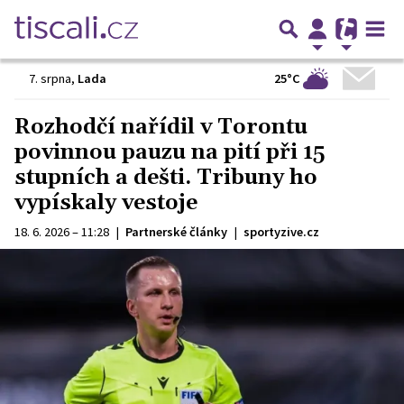
25°C
7. srpna
,
Lada
Rozhodčí nařídil v Torontu
povinnou pauzu na pití při 15
stupních a dešti. Tribuny ho
vypískaly vestoje
18. 6. 2026 – 11:28
|
Partnerské články
|
sportyzive.cz