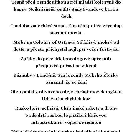
Těsně před osmdesátkou strčí mladší kolegyně do
kapsy. Nejkrásnější outfity Jany Švandové berou
dech
Chudoba zanechává stopu. Finanční potíže zrychlují
stárnutí mozku
Moby na Colours of Ostrava: Střízlivý, mokrý od
deště, a přesto přichystal nejlepší večer festivalu
Zpátky do pece. Meteorologové upřesnili
předpověď počasí na víkend
Zásnuby v Londýně: Syn legendy Mekyho Žbirky
oznámil, že se žení
Oleokantal z olivového oleje chrání mozek myší, u
lidí zatím chybí důkaz
Rusko hoří, selhává. Ukrajinské rakety a drony
tvrdě drtí ruskou logistiku i klíčovou
infrastrukturu, vojáci se nehnou