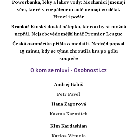
Powerbanka, léky a lahev vody: Mechanici jmenují
věci, které v rozpáleném autě nemají co dělat.
Hrozí i požár
Brankář Kinský dostal nálepku, kterou by si možná
nepřál. Nejsebevědomější hráč Premier League
Česká osmnáctka přišla o medaili. Nedvěd popsal
15 minut, kdy se týmu zhroutila hra po gólu
soupeře
O kom se mluví - Osobnosti.cz
Andrej Babiš
Petr Pavel
Hana Zagorová
Kazma Kazmitch
Kim Kardashian
Karlos Vémola