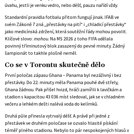
úvahu, jestli je venku vedro, nebo déšť, pauzu nařídí vždy.
Standardní pravidla fotbalu přitom fungují jinak.
IFAB
ve
svém Zákoně 7 zná „přestávky na pití“ i „chladicí přestávky“
jako medicínská zdržení, která soutěžní řády mohou povolit.
Klíčové slovo:
mohou
. Na MS 2026 z toho FIFA udělala
povinný tříminutový blok zasazený do pevné minuty. Žádný
šampionát to takhle plošně neměl.
Co se v Torontu skutečně dělo
První poločas zápasu Ghana – Panama byl nezáživný i bez
přestávky. Do 22. minuty měla Panama pouhé dvě střely,
Ghana žádnou. Pak přišel hvizd, hráči zamířili k lavičkám a
stadion s kapacitou 43 036 míst sledoval, jak se v chladném
večeru a lehkém dešti nalévá voda do kelímků.
Druhá půle přinesla vytrvalý déšť. A právě při jedné z
přestávek ve druhém poločase se ozvalo hlasité pískání
téměř plného stadionu. Nebylo to pár nespokojených hlasů v