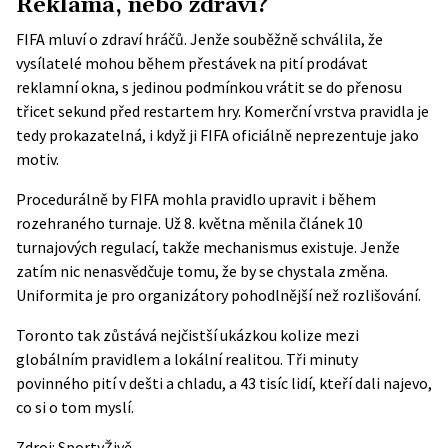
Reklama, nebo zdraví?
FIFA mluví o zdraví hráčů. Jenže souběžně schválila, že
vysílatelé mohou během přestávek na pití prodávat
reklamní okna, s jedinou podmínkou vrátit se do přenosu
třicet sekund před restartem hry. Komerční vrstva pravidla je
tedy prokazatelná, i když ji FIFA oficiálně neprezentuje jako
motiv.
Procedurálně by FIFA mohla pravidlo upravit i během
rozehraného turnaje. Už 8. května měnila článek 10
turnajových regulací, takže mechanismus existuje. Jenže
zatím nic nenasvědčuje tomu, že by se chystala změna.
Uniformita je pro organizátory pohodlnější než rozlišování.
Toronto tak zůstává nejčistší ukázkou kolize mezi
globálním pravidlem a lokální realitou. Tři minuty
povinného pití v dešti a chladu, a 43 tisíc lidí, kteří dali najevo,
co si o tom myslí.
Zdroj:
SportyŽivě