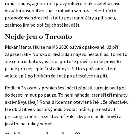
rohu tribuny, agenturní zprávy mluví o reakci celého davu.
Vizuální absurdita situace mluvila sama za sebe: hráči v
promočených dresech stáli u postranní čáry a pili vodu,
zatímco jim po obličejích stékal déšť.
Nejde jen o Toronto
Pískání fanoušků se na MS 2026 ozývá opakovaně. Už při
zápase Irák – Norsko si diváci dali najevo nesouhlas. Toronto
ale celou debatu vyostřilo, protože právě tam se pravidlo
psané pro nejteplejší stadiony střetlo s počasím, které
volalo spíš po horkém čaji než po přestávce na pití.
Podle
AP
v osmi z prvních šestnácti zápasů turnaje padl gól
do deseti minut po pauze. To není náhoda, trenéři tři minuty
aktivně využívají. Ronald Koeman otevřeně řekl, že přestávku
lze obrátit ve vlastní výhodu. Svolat hráče, přenastavit
pressing, změnit rozestavení. Fakticky jde o oddechový čas,
jaký fotbal nikdy neměl.