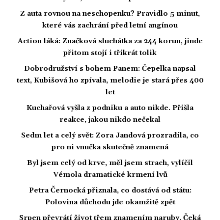
Z auta rovnou na neschopenku? Pravidlo 5 minut,
které vás zachrání před letní angínou
Action láká: Značková sluchátka za 244 korun, jinde
přitom stojí i třikrát tolik
Dobrodružství s bohem Panem: Čepelka napsal
text, Kubišová ho zpívala, melodie je stará přes 400
let
Kuchařová vyšla z podniku a auto nikde. Přišla
reakce, jakou nikdo nečekal
Sedm let a celý svět: Zora Jandová prozradila, co
pro ni vnučka skutečně znamená
Byl jsem celý od krve, měl jsem strach, vylíčil
Vémola dramatické krmení lvů
Petra Černocká přiznala, co dostává od státu:
Polovina důchodu jde okamžitě zpět
Srpen převrátí život třem znamením naruby. Čeká