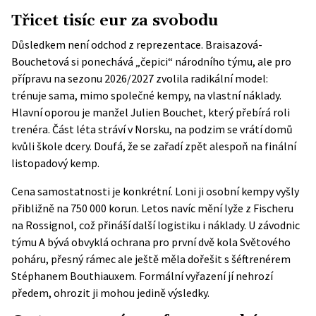
Třicet tisíc eur za svobodu
Důsledkem není odchod z reprezentace. Braisazová-
Bouchetová si ponechává „čepici“ národního týmu, ale pro
přípravu na sezonu 2026/2027 zvolila radikální model:
trénuje sama, mimo společné kempy, na vlastní náklady.
Hlavní oporou je manžel Julien Bouchet, který přebírá roli
trenéra. Část léta stráví v Norsku, na podzim se vrátí domů
kvůli škole dcery. Doufá, že se zařadí zpět alespoň na finální
listopadový kemp.
Cena samostatnosti je konkrétní. Loni ji osobní kempy vyšly
přibližně na 750 000 korun. Letos navíc mění lyže z Fischeru
na Rossignol, což přináší další logistiku i náklady. U závodnic
týmu A bývá obvyklá ochrana pro první dvě kola Světového
poháru, přesný rámec ale ještě měla dořešit s šéftrenérem
Stéphanem Bouthiauxem. Formální vyřazení jí nehrozí
předem, ohrozit ji mohou jedině výsledky.