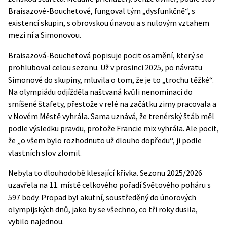
Braisazové-Bouchetové, fungoval tým „dysfunkčně“, s
existencí skupin, s obrovskou únavou a s nulovým vztahem
mezi ní a Simonovou.
Braisazová-Bouchetová popisuje pocit osamění, který se
prohluboval celou sezonu. Už v prosinci 2025, po návratu
Simonové do skupiny, mluvila o tom, že je to „trochu těžké“.
Na olympiádu odjížděla naštvaná kvůli nenominaci do
smíšené štafety, přestože v relé na začátku zimy pracovala a
v Novém Městě vyhrála. Sama uznává, že trenérský štáb měl
podle výsledku pravdu, protože Francie mix vyhrála. Ale pocit,
že „o všem bylo rozhodnuto už dlouho dopředu“, ji podle
vlastních slov zlomil.
Nebyla to dlouhodobě klesající křivka. Sezonu 2025/2026
uzavřela na 11. místě celkového pořadí Světového poháru s
597 body. Propad byl akutní, soustředěný do únorových
olympijských dnů, jako by se všechno, co tři roky dusila,
vybilo najednou.