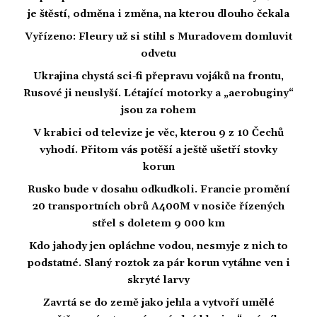
je štěstí, odměna i změna, na kterou dlouho čekala
Vyřízeno: Fleury už si stihl s Muradovem domluvit
odvetu
Ukrajina chystá sci-fi přepravu vojáků na frontu,
Rusové ji neuslyší. Létající motorky a „aerobuginy“
jsou za rohem
V krabici od televize je věc, kterou 9 z 10 Čechů
vyhodí. Přitom vás potěší a ještě ušetří stovky
korun
Rusko bude v dosahu odkudkoli. Francie promění
20 transportních obrů A400M v nosiče řízených
střel s doletem 9 000 km
Kdo jahody jen opláchne vodou, nesmyje z nich to
podstatné. Slaný roztok za pár korun vytáhne ven i
skryté larvy
Zavrtá se do země jako jehla a vytvoří umělé