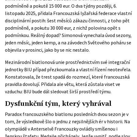
podmíněně a pokutě 15 000 eur. O dva týdny později, 6.
listopadu 2025, přidala
Francouzská lyžařská federace
vlastní
disciplinární postih: šest měsíců zákazu činnosti, z toho pět
podmíněně, a pokutu 30 000 eur, z nichž polovina opět s
podmínkou. Reálný dopad? Simonová vynechala úvod sezony,
jeden měsíc, jeden kemp, a na závodech Světového poháru se
objevila v prosinci, jako by se nic nestalo.
Mezinárodní biatlonová unie prostřednictvím své integrační
jednotky BIU případ přezkoumala a vlastní řízení neotevřela.
Konstatovala, že trest spadá do rozmezí, které francouzská
pravidla dovolují. Přidala ale větu, která zůstala viset ve
vzduchu: BIU bude dál
sledovat širší prostředí týmu
.
Dysfunkční tým, který vyhrával
Paradox francouzského biatlonu posledních dvou sezon je v
tom, že výsledkově šlo o jednu z nejsilnějších ér v historii. Na
olympiádě v Anterselvě Francouzky ovládly smíšenou i
ženskou štafetu. Medaile přicházely. Jenže uvnitř, podle slov