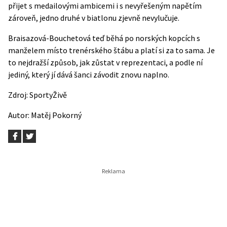
přijet s medailovými ambicemi i s nevyřešeným napětím
zároveň, jedno druhé v biatlonu zjevně nevylučuje.
Braisazová-Bouchetová teď běhá po norských kopcích s
manželem místo trenérského štábu a platí si za to sama. Je
to nejdražší způsob, jak zůstat v reprezentaci, a podle ní
jediný, který jí dává šanci závodit znovu naplno.
Zdroj:
SportyŽivě
Autor:
Matěj Pokorný