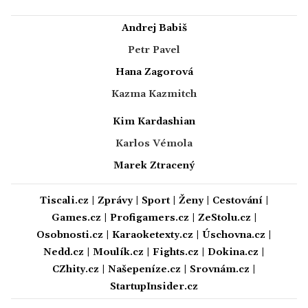
Andrej Babiš
Petr Pavel
Hana Zagorová
Kazma Kazmitch
Kim Kardashian
Karlos Vémola
Marek Ztracený
Tiscali.cz
|
Zprávy
|
Sport
|
Ženy
|
Cestování
|
Games.cz
|
Profigamers.cz
|
ZeStolu.cz
|
Osobnosti.cz
|
Karaoketexty.cz
|
Úschovna.cz
|
Nedd.cz
|
Moulík.cz
|
Fights.cz
|
Dokina.cz
|
CZhity.cz
|
Našepeníze.cz
|
Srovnám.cz
|
StartupInsider.cz