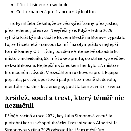
Třicet tisíc eur za svobodu
Co to znamená pro francouzský biatlon
Tři roky mlčela. Čekala, že se věci vyřeší samy, přes justici,
přes federaci, přes čas. Nevyřešily se. Když v lednu 2026
vyhrála krátký individuál v Novém Městě na Moravě, vypadalo
to, že třicetiletá Francouzka míří na olympiádu v nejlepší
formě kariéry. O tři týdny později v Anterselvě obsadila 80.
místo v individuálu, 62. místo ve sprintu, do stíhačky se vůbec
nekvalifikovala. Nejlepším výsledkem her bylo 27. místo v
hromadném závodě. V rozsáhlém rozhovoru pro
L’Équipe
popsala, jak svůj sportovní pád jen bezmocně sledovala,
mentálně na dně, bez energie, pod tlakem zevnitř i zvenčí.
Krádež, soud a trest, který téměř nic
nezměnil
Příběh začíná v roce 2022, kdy Julia Simonová zneužila
platební kartu své spoluhráčky. Trestní soud v Albertville
Simonovou v říjnu 2025 odsoudil ke třem měsícům