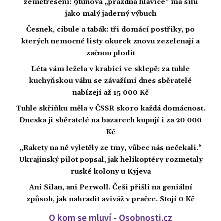
zemětřesení: 9tunová „prázdná hlavice“ má sílu
jako malý jaderný výbuch
Česnek, cibule a tabák: tři domácí postřiky, po
kterých nemocné listy okurek znovu zezelenají a
začnou plodit
Léta vám ležela v krabici ve sklepě: za tuhle
kuchyňskou váhu se závažími dnes sběratelé
nabízejí až 15 000 Kč
Tuhle skříňku měla v ČSSR skoro každá domácnost.
Dneska ji sběratelé na bazarech kupují i za 20 000
Kč
„Rakety na ně vyletěly ze tmy, vůbec nás nečekali.“
Ukrajinský pilot popsal, jak helikoptéry rozmetaly
ruské kolony u Kyjeva
Ani Silan, ani Perwoll. Češi přišli na geniální
způsob, jak nahradit aviváž v pračce. Stojí 0 Kč
O kom se mluví - Osobnosti.cz