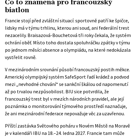
Co to znamená pro francouzský
biatlon
Francie stojí před zvláštní situací: sportovně patří ke špičce,
lidsky má v týmu trhlinu, kterou ani soud, ani federální trest
nezacelily. Braisazová-Bouchetová tři roky čekala, že systém
ochrání oběť. Místo toho dostala spoluhráčku zpátky v týmu
po jednom měsíci absence a olympiádu, na které nedokázala
vystřelit rovně.
V mezinárodním srovnání působí francouzský postih měkce.
Americký olympijský systém SafeSport řadí krádež a podvod
mezi „nevhodné chování“ se sankční škálou od napomenutí
až po trvalou nezpůsobilost. BIU sice potvrdila, že
francouzský trest byl v mezích národních pravidel, ale její
poznámka o monitorování týmového prostředí naznačuje,
že ani mezinárodní federace nepovažuje věc za uzavřenou.
Příští zastávka Světového poháru v Novém Městě na Moravě
je v kalendáři IBU na 18.–24. ledna 2027. Francie tam může