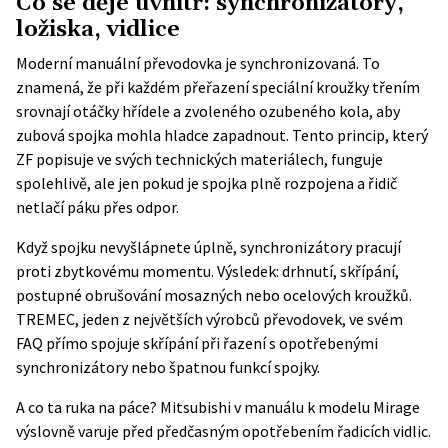
Co se děje uvnitř: synchronizátory,
ložiska, vidlice
Moderní manuální převodovka je synchronizovaná. To
znamená, že při každém přeřazení speciální kroužky třením
srovnají otáčky hřídele a zvoleného ozubeného kola, aby
zubová spojka mohla hladce zapadnout. Tento princip, který
ZF popisuje ve svých technických materiálech
, funguje
spolehlivě, ale jen pokud je spojka plně rozpojena a řidič
netlačí páku přes odpor.
Když spojku nevyšlápnete úplně, synchronizátory pracují
proti zbytkovému momentu. Výsledek: drhnutí, skřípání,
postupné obrušování mosazných nebo ocelových kroužků.
TREMEC, jeden z největších výrobců převodovek, ve svém
FAQ přímo spojuje skřípání při řazení s opotřebenými
synchronizátory nebo špatnou funkcí spojky.
A co ta ruka na páce? Mitsubishi v manuálu k modelu Mirage
výslovně varuje před předčasným opotřebením řadicích vidlic.