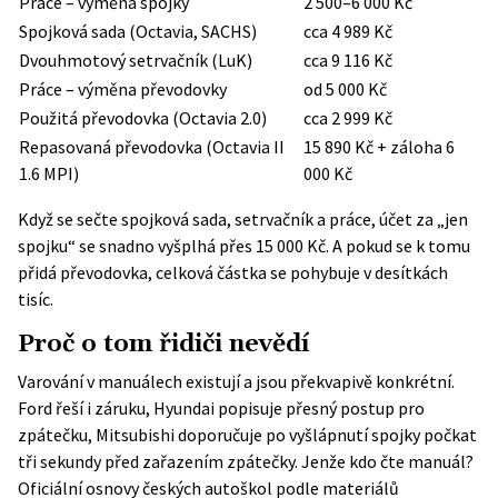
Práce – výměna spojky
2 500–6 000 Kč
Spojková sada (Octavia, SACHS)
cca 4 989 Kč
Dvouhmotový setrvačník (LuK)
cca 9 116 Kč
Práce – výměna převodovky
od 5 000 Kč
Použitá převodovka (Octavia 2.0)
cca 2 999 Kč
Repasovaná převodovka (Octavia II
15 890 Kč + záloha 6
1.6 MPI)
000 Kč
Když se sečte spojková sada, setrvačník a práce, účet za „jen
spojku“ se snadno vyšplhá přes 15 000 Kč. A pokud se k tomu
přidá převodovka, celková částka se pohybuje v desítkách
tisíc.
Proč o tom řidiči nevědí
Varování v manuálech existují a jsou překvapivě konkrétní.
Ford řeší i záruku, Hyundai popisuje přesný postup pro
zpátečku, Mitsubishi doporučuje po vyšlápnutí spojky počkat
tři sekundy před zařazením zpátečky. Jenže kdo čte manuál?
Oficiální osnovy českých autoškol podle materiálů