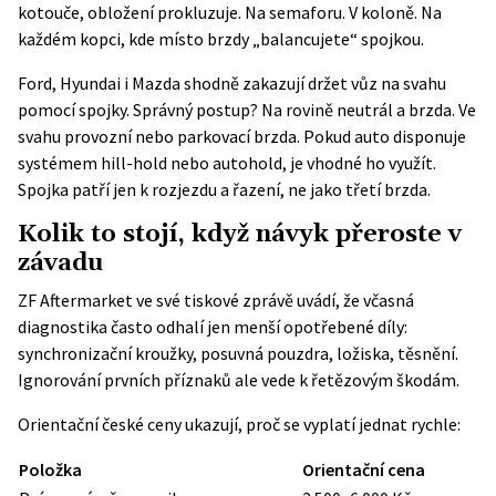
kotouče, obložení prokluzuje. Na semaforu. V koloně. Na
každém kopci, kde místo brzdy „balancujete“ spojkou.
Ford, Hyundai i Mazda shodně zakazují držet vůz na svahu
pomocí spojky. Správný postup? Na rovině neutrál a brzda. Ve
svahu provozní nebo parkovací brzda. Pokud auto disponuje
systémem hill-hold nebo autohold, je vhodné ho využít.
Spojka patří jen k rozjezdu a řazení, ne jako třetí brzda.
Kolik to stojí, když návyk přeroste v
závadu
ZF Aftermarket ve své tiskové zprávě uvádí, že včasná
diagnostika často odhalí jen menší opotřebené díly:
synchronizační kroužky, posuvná pouzdra, ložiska, těsnění.
Ignorování prvních příznaků ale vede k řetězovým škodám.
Orientační české ceny ukazují, proč se vyplatí jednat rychle:
Položka
Orientační cena