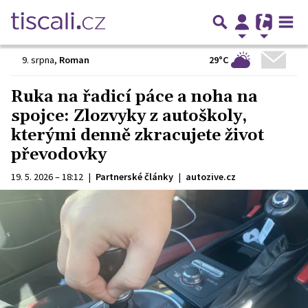
29°C
9. srpna
,
Roman
Ruka na řadicí páce a noha na
spojce: Zlozvyky z autoškoly,
kterými denně zkracujete život
převodovky
19. 5. 2026 – 18:12
|
Partnerské články
|
autozive.cz