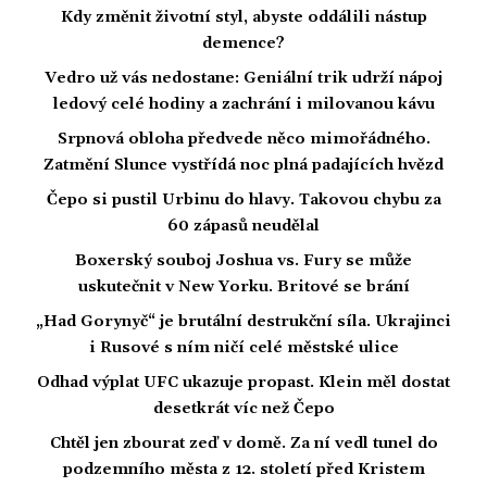
Kdy změnit životní styl, abyste oddálili nástup
demence?
Vedro už vás nedostane: Geniální trik udrží nápoj
ledový celé hodiny a zachrání i milovanou kávu
Srpnová obloha předvede něco mimořádného.
Zatmění Slunce vystřídá noc plná padajících hvězd
Čepo si pustil Urbinu do hlavy. Takovou chybu za
60 zápasů neudělal
Boxerský souboj Joshua vs. Fury se může
uskutečnit v New Yorku. Britové se brání
„Had Gorynyč“ je brutální destrukční síla. Ukrajinci
i Rusové s ním ničí celé městské ulice
Odhad výplat UFC ukazuje propast. Klein měl dostat
desetkrát víc než Čepo
Chtěl jen zbourat zeď v domě. Za ní vedl tunel do
podzemního města z 12. století před Kristem