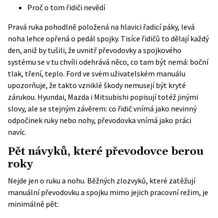
Proč o tom řidiči nevědí
Pravá ruka pohodlně položená na hlavici řadicí páky, levá
noha lehce opřená o pedál spojky. Tisíce řidičů to dělají každý
den, aniž by tušili, že uvnitř převodovky a spojkového
systému se v tu chvíli odehrává něco, co tam být nemá: boční
tlak, tření, teplo. Ford ve svém uživatelském manuálu
upozorňuje, že takto vzniklé škody nemusejí být kryté
zárukou. Hyundai, Mazda i Mitsubishi popisují totéž jinými
slovy, ale se stejným závěrem: co řidič vnímá jako nevinný
odpočinek ruky nebo nohy, převodovka vnímá jako práci
navíc.
Pět návyků, které převodovce berou
roky
Nejde jen o ruku a nohu. Běžných zlozvyků, které zatěžují
manuální převodovku a spojku mimo jejich pracovní režim, je
minimálně pět: