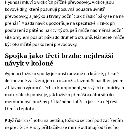
Hyundai mluví o vidlicích příčné převodovky. Vidlice jsou
kovové díly, které posunují posuvná pouzdra uvnitř
převodovky, a jakýkoli trvalý boční tlak z řadicí páky se na ně
přenáší. Mazda navíc upozorňuje na specifické riziko: při
podřazení z pátého na čtvrtý stupeň může nadměrná boční
síla omylem poslat páku do druhého stupně. Následek může
být okamžité poškození převodovky.
Spojka jako třetí brzda: nejdražší
návyk v koloně
Vypínací ložisko spojky je konstruované na krátké, přesně
definované zatížení, jen na okamžik řazení.
Schaeffler
, jeden
z hlavních výrobců těchto komponent, ve svých technických
materiálech popisuje, jak ložisko přenáší axiální sílu do
membránové pružiny přítlačného talíře a jak se u něj řeší
tření a teplota.
Když řidič drží nohu na pedálu, ložisko se točí pod zatížením
nepřetržitě. Prsty přítlačáku se mírně odtahují od třecího