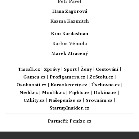
Petr Pavel
Hana Zagorová
Kazma Kazmitch
Kim Kardashian
Karlos Vémola
Marek Ztracený
Tiscali.cz
|
Zprávy
|
Sport
|
Ženy
|
Cestování
|
Games.cz
|
Profigamers.cz
|
ZeStolu.cz
|
Osobnosti.cz
|
Karaoketexty.cz
|
Úschovna.cz
|
Nedd.cz
|
Moulík.cz
|
Fights.cz
|
Dokina.cz
|
CZhity.cz
|
Našepeníze.cz
|
Srovnám.cz
|
StartupInsider.cz
Partneři:
Peníze.cz