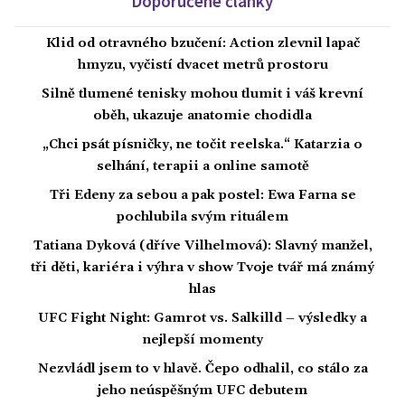
Doporučené články
Klid od otravného bzučení: Action zlevnil lapač
hmyzu, vyčistí dvacet metrů prostoru
Silně tlumené tenisky mohou tlumit i váš krevní
oběh, ukazuje anatomie chodidla
„Chci psát písničky, ne točit reelska.“ Katarzia o
selhání, terapii a online samotě
Tři Edeny za sebou a pak postel: Ewa Farna se
pochlubila svým rituálem
Tatiana Dyková (dříve Vilhelmová): Slavný manžel,
tři děti, kariéra i výhra v show Tvoje tvář má známý
hlas
UFC Fight Night: Gamrot vs. Salkilld – výsledky a
nejlepší momenty
Nezvládl jsem to v hlavě. Čepo odhalil, co stálo za
jeho neúspěšným UFC debutem