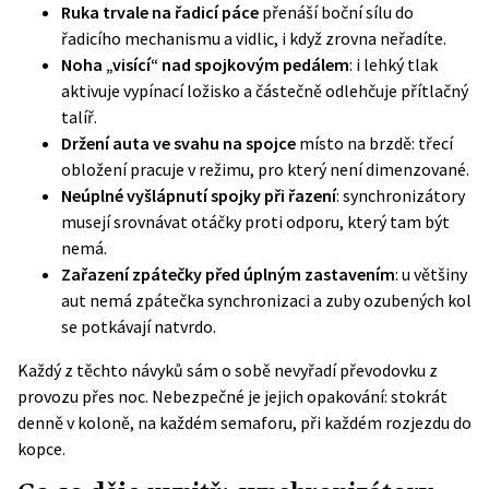
Ruka trvale na řadicí páce
přenáší boční sílu do
řadicího mechanismu a vidlic, i když zrovna neřadíte.
Noha „visící“ nad spojkovým pedálem
: i lehký tlak
aktivuje vypínací ložisko a částečně odlehčuje přítlačný
talíř.
Držení auta ve svahu na spojce
místo na brzdě: třecí
obložení pracuje v režimu, pro který není dimenzované.
Neúplné vyšlápnutí spojky při řazení
: synchronizátory
musejí srovnávat otáčky proti odporu, který tam být
nemá.
Zařazení zpátečky před úplným zastavením
: u většiny
aut nemá zpátečka synchronizaci a zuby ozubených kol
se potkávají natvrdo.
Každý z těchto návyků sám o sobě nevyřadí převodovku z
provozu přes noc. Nebezpečné je jejich opakování: stokrát
denně v koloně, na každém semaforu, při každém rozjezdu do
kopce.