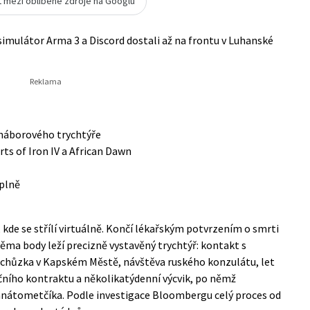
t mezi oblíbené zdroje na Googlu
simulátor Arma 3 a Discord dostali až na frontu v Luhanské
náborového trychtýře
ts of Iron IV a African Dawn
úplně
kde se střílí virtuálně. Končí lékařským potvrzením o smrti
ěma body leží precizně vystavěný trychtýř: kontakt s
chůzka v Kapském Městě, návštěva ruského konzulátu, let
čního kontraktu a několikatýdenní výcvik, po němž
anátometčíka. Podle investigace
Bloombergu
celý proces od