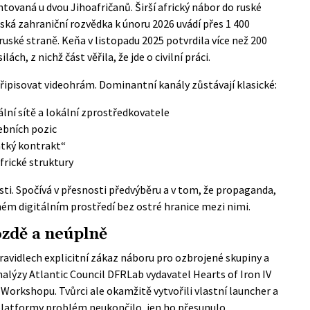
tovaná u dvou Jihoafričanů. Širší africký nábor do ruské
nská zahraniční rozvědka k únoru 2026 uvádí přes 1 400
ruské straně. Keňa v listopadu 2025 potvrdila více než 200
ch, z nichž část věřila, že jde o civilní práci.
řipisovat videohrám. Dominantní kanály zůstávají klasické:
ální sítě a lokální zprostředkovatele
vebních pozic
átký kontrakt“
frické struktury
ti. Spočívá v přesnosti předvýběru a v tom, že propaganda,
jném digitálním prostředí bez ostré hranice mezi nimi.
ozdě a neúplně
pravidlech explicitní zákaz náboru pro ozbrojené skupiny a
lýzy Atlantic Council DFRLab vydavatel Hearts of Iron IV
Workshopu. Tvůrci ale okamžitě vytvořili vlastní launcher a
 platformy problém neukončilo, jen ho přesunulo.