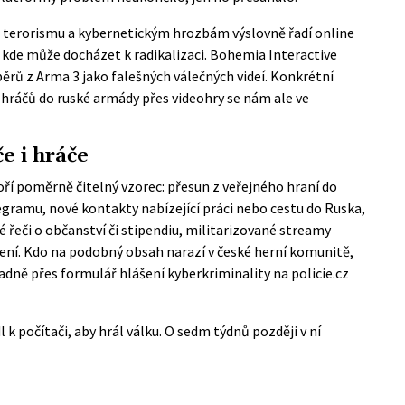
i terorismu a kybernetickým hrozbám
výslovně řadí online
 kde může docházet k radikalizaci. Bohemia Interactive
rů z Arma 3 jako falešných válečných videí. Konkrétní
ráčů do ruské armády přes videohry se nám ale ve
e i hráče
oří poměrně čitelný vzorec: přesun z veřejného hraní do
gramu, nové kontakty nabízející práci nebo cestu do Ruska,
 řeči o občanství či stipendiu, militarizované streamy
ení. Kdo na podobný obsah narazí v české herní komunitě,
dně přes formulář hlášení kyberkriminality na policie.cz
k počítači, aby hrál válku. O sedm týdnů později v ní