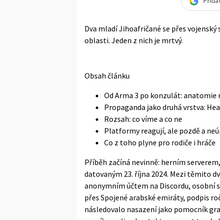
Přida
Dva mladí Jihoafričané se přes vojenský 
oblasti. Jeden z nich je mrtvý.
Obsah článku
Od Arma 3 po konzulát: anatomie 
Propaganda jako druhá vrstva: Hear
Rozsah: co víme a co ne
Platformy reagují, ale pozdě a ne
Co z toho plyne pro rodiče i hráče
Příběh začíná nevinně: herním serverem, 
datovaným 23. října 2024. Mezi těmito dv
anonymním účtem na Discordu, osobní s
přes Spojené arabské emiráty, podpis ro
následovalo nasazení jako pomocník gr