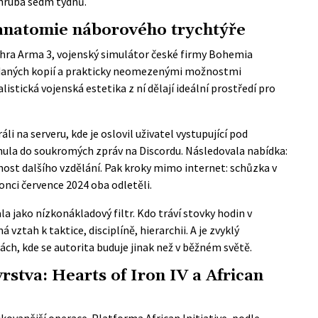
zhruba sedm týdnů.
anatomie náborového trychtýře
hra Arma 3, vojenský simulátor české firmy Bohemia
prodaných kopií a prakticky neomezenými možnostmi
alistická vojenská estetika z ní dělají ideální prostředí pro
li na serveru, kde je oslovil uživatel vystupující pod
ula do soukromých zpráv na Discordu. Následovala nabídka:
nost dalšího vzdělání. Pak kroky mimo internet: schůzka v
nci července 2024 oba odletěli.
a jako nízkonákladový filtr. Kdo tráví stovky hodin v
vztah k taktice, disciplíně, hierarchii. A je zvyklý
ch, kde se autorita buduje jinak než v běžném světě.
stva: Hearts of Iron IV a African
kovanější operace. Platforma African Initiative, podle