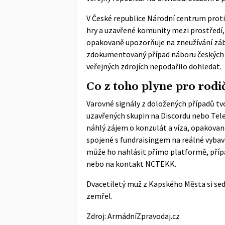
V České republice
Národní centrum prot
hry a uzavřené komunity mezi prostředí,
opakovaně upozorňuje na zneužívání zábě
zdokumentovaný případ náboru českých h
veřejných zdrojích nepodařilo dohledat.
Co z toho plyne pro rodič
Varovné signály z doložených případů tv
uzavřených skupin na Discordu nebo Tele
náhlý zájem o konzulát a víza, opakované
spojené s fundraisingem na reálné vybav
může ho nahlásit přímo platformě, přípa
nebo na kontakt NCTEKK.
Dvacetiletý muž z Kapského Města si sedl 
zemřel.
Zdroj:
ArmádníZpravodaj.cz