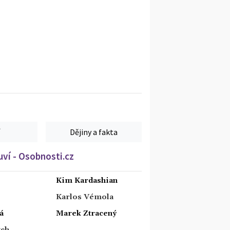
Dějiny a fakta
ví - Osobnosti.cz
Kim Kardashian
Karlos Vémola
á
Marek Ztracený
tch