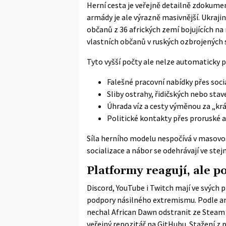
Herní cesta je veřejně detailně zdokumen
armády je ale výrazně masivnější. Ukraji
občanů z 36 afrických zemí bojujících na 
vlastních občanů v ruských ozbrojených silá
Tyto vyšší počty ale nelze automaticky p
Falešné pracovní nabídky přes soci
Sliby ostrahy, řidičských nebo sta
Úhrada víz a cesty výměnou za „kr
Politické kontakty přes proruské a
Síla herního modelu nespočívá v masovos
socializace a nábor se odehrávají ve ste
Platformy reagují, ale p
Discord, YouTube i Twitch mají ve svých 
podpory násilného extremismu. Podle ana
nechal African Dawn odstranit ze Steam 
veřejný repozitář na GitHubu. Stažení z