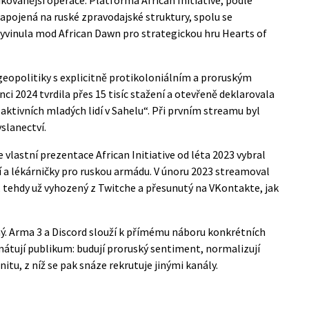
apojená na ruské zpravodajské struktury, spolu se
vinula mod African Dawn pro strategickou hru Hearts of
geopolitiky s explicitně protikoloniálním a proruským
nci 2024 tvrdila přes 15 tisíc stažení a otevřeně deklarovala
ktivních mladých lidí v Sahelu“. Při prvním streamu byl
slanectví.
 vlastní prezentace African Initiative od léta 2023 vybral
í a lékárničky pro ruskou armádu. V únoru 2023 streamoval
tehdy už vyhozený z Twitche a přesunutý na VKontakte, jak
ý. Arma 3 a Discord slouží k přímému náboru konkrétních
ormátují publikum: budují proruský sentiment, normalizují
tu, z níž se pak snáze rekrutuje jinými kanály.