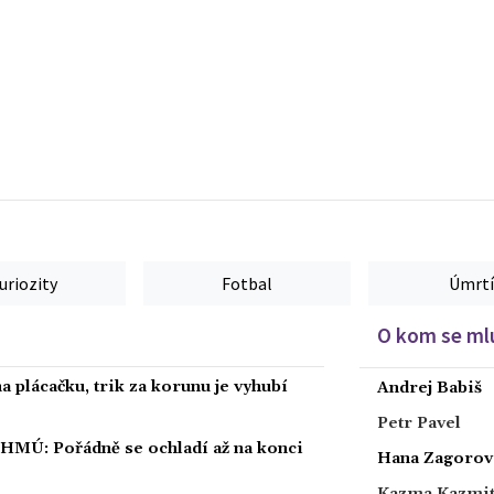
uriozity
Fotbal
Úmrtí
O kom se mlu
 plácačku, trik za korunu je vyhubí
Andrej Babiš
Petr Pavel
ČHMÚ: Pořádně se ochladí až na konci
Hana Zagorov
Kazma Kazmi