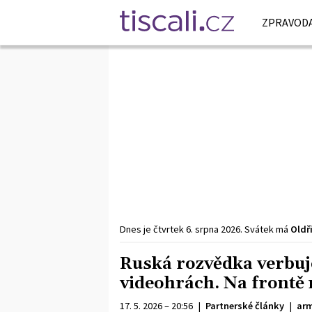
ZPRAVODA
Dnes je
čtvrtek
6. srpna
2026
.
Svátek má
Oldř
Ruská rozvědka verbuj
videohrách. Na frontě 
17. 5. 2026 – 20:56
|
Partnerské články
|
arm