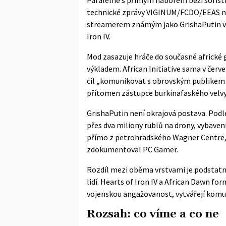
technické zprávy VIGINUM/FCDO/EEAS
n
streamerem známým jako GrishaPutin vy
Iron IV.
Mod zasazuje hráče do současné africké 
výkladem. African Initiative sama v červe
cíl „komunikovat s obrovským publikem a
přítomen zástupce burkinafaského velvy
GrishaPutin není okrajová postava. Podle
přes dva miliony rublů na drony, vybaven
přímo z petrohradského Wagner Centre, 
zdokumentoval PC Gamer
.
Rozdíl mezi oběma vrstvami je podstatn
lidí. Hearts of Iron IV a African Dawn f
vojenskou angažovanost, vytvářejí komuni
Rozsah: co víme a co ne