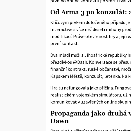
prvního online kontaktu po smrt trval 
Od Arma 3 po konzulát: 
Klíčovým prvkem doloženého případu je 
Interactive s více než deseti miliony 
modifikací. Právě otevřenost hry a její re
první kontakt.
Dva mladí muži z Jihoafrické republiky hrá
přezdívkou @Dash. Konverzace se přesun
finanční kontrakt, ruské občanství, mož
Kapském Městě, konzulát, letenka. Na ko
Hra tu nefungovala jako příčina. Fungoval
realistickém vojenském simulátoru, už má 
komunikovat v uzavřených online skupiná
Propaganda jako druhá vr
Dawn
Paralelně s přímým náborem běží sofisti