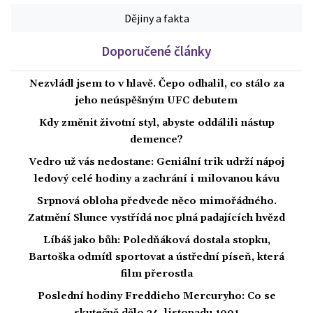
Dějiny a fakta
Doporučené články
Nezvládl jsem to v hlavě. Čepo odhalil, co stálo za
jeho neúspěšným UFC debutem
Kdy změnit životní styl, abyste oddálili nástup
demence?
Vedro už vás nedostane: Geniální trik udrží nápoj
ledový celé hodiny a zachrání i milovanou kávu
Srpnová obloha předvede něco mimořádného.
Zatmění Slunce vystřídá noc plná padajících hvězd
Líbáš jako bůh: Poledňáková dostala stopku,
Bartoška odmítl sportovat a ústřední píseň, která
film přerostla
Poslední hodiny Freddieho Mercuryho: Co se