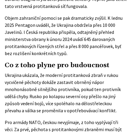
tato vrstvená protitanková síť fungovala.
Objem zahraniční pomoci se pak dramaticky zvýšil. K lednu
2025 Pentagon uváděl, že Ukrajina obdržela
přes 10 000
Javelinů
. I Česká republika přispěla, odtajněný přehled
ministerstva obrany k únoru 2024 uvádí 645 darovaných
protitankových řízených střel a přes 8 000 pancéřovek, byť
bez rozlišení konkrétních typů.
Co z toho plyne pro budoucnost
Ukrajina ukázala, že moderní protitanková zbraň v rukou
vycvičené pěchoty dokáže zastavit obrněný nápor
mnohonásobně silnějšího protivníka, pokud ten protivník
udělá chyby. Rusko po kolapsu severní osy přešlo na jiný
způsob vedení bojů, více spoléhalo na dělostřeleckou
převahu a válka se proměnila v opotřebovávací konflikt.
Pro armády NATO, českou nevyjímaje, z toho vyplývají tři
věci. Za prvé, pěchota s protitankovými zbraněmi musí být