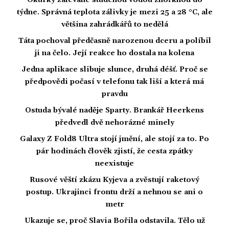
Okurky zalévané studenou vodou zhořknou do
týdne. Správná teplota zálivky je mezi 25 a 28 °C, ale
většina zahrádkářů to nedělá
Táta pochoval předčasně narozenou dceru a políbil
ji na čelo. Její reakce ho dostala na kolena
Jedna aplikace slibuje slunce, druhá déšť. Proč se
předpovědi počasí v telefonu tak liší a která má
pravdu
Ostuda bývalé naděje Sparty. Brankář Heerkens
předvedl dvě nehorázné minely
Galaxy Z Fold8 Ultra stojí jmění, ale stojí za to. Po
pár hodinách člověk zjistí, že cesta zpátky
neexistuje
Rusové věští zkázu Kyjeva a zvěstují raketový
postup. Ukrajinci frontu drží a nehnou se ani o
metr
Ukazuje se, proč Slavia Bořila odstavila. Tělo už