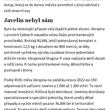
ústup, který se do konce měsíce proměnil v plný odchod z
celé severní osy.
Javelin nebyl sám
Bylo by zkreslující připsat celý úspěch jediné zbrani. Ukrajina
v prvních týdnech nasadila celou škálu protitankových
prostředků. Britský NLAW, lehčí jednorázový komplet o
hmotnosti 12,5 kg s dosahem do 800 metrů, se díky
extrémně rychlému výcviku rozdával široce jednotkám
držícím terén. Ukrajinská Stugna-P zase nabízela delší dosah
a nižší cenu. K tomu protitankové miny, dělostřelba a
postupně i drony.
Podle RUSI měla Ukrajina na začátku února 2022 asi 150
odpalovacích zařízení Javelin a 1 000 až 1 200 střel. To není
masové množství. Klíčová byla distribuce: Javeliny dostávaly
specializované a speciální jednotky, které uměly dělat
přepady a rychle měnit pozice. NLAW šel k teritoriální
obraně. Stugna kryla delší palebné sektory. Teprve jako celek