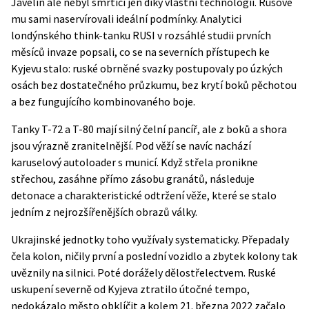
Javelin ale nebyl smrtící jen díky vlastní technologii. Rusové
mu sami naservírovali ideální podmínky. Analytici
londýnského think-tanku RUSI v
rozsáhlé studii prvních
měsíců invaze
popsali, co se na severních přístupech ke
Kyjevu stalo: ruské obrněné svazky postupovaly po úzkých
osách bez dostatečného průzkumu, bez krytí boků pěchotou
a bez fungujícího kombinovaného boje.
Tanky T-72 a T-80 mají silný čelní pancíř, ale z boků a shora
jsou výrazně zranitelnější. Pod věží se navíc nachází
karuselový autoloader s municí. Když střela pronikne
střechou, zasáhne přímo zásobu granátů, následuje
detonace a charakteristické odtržení věže, které se stalo
jedním z nejrozšířenějších obrazů války.
Ukrajinské jednotky toho využívaly systematicky. Přepadaly
čela kolon, ničily první a poslední vozidlo a zbytek kolony tak
uvěznily na silnici. Poté dorážely dělostřelectvem. Ruské
uskupení severně od Kyjeva ztratilo útočné tempo,
nedokázalo město obklíčit a kolem 21. března 2022 začalo