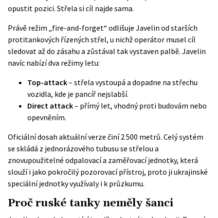
opustit pozici. Střela si cíl najde sama.
Právě režim „fire-and-forget“ odlišuje Javelin od starších
protitankových řízených střel, u nichž operátor musel cíl
sledovat až do zásahu a zůstával tak vystaven palbě. Javelin
navíc nabízí dva režimy letu:
Top-attack
– střela vystoupá a dopadne na střechu
vozidla, kde je pancíř nejslabší.
Direct attack
– přímý let, vhodný proti budovám nebo
opevněním.
Oficiální dosah aktuální verze činí
2 500 metrů
. Celý systém
se skládá z jednorázového tubusu se střelou a
znovupoužitelné odpalovací a zaměřovací jednotky, která
slouží i jako pokročilý pozorovací přístroj, proto ji ukrajinské
speciální jednotky využívaly i k průzkumu.
Proč ruské tanky neměly šanci