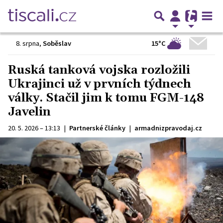
15°C
8. srpna
,
Soběslav
Ruská tanková vojska rozložili
Ukrajinci už v prvních týdnech
války. Stačil jim k tomu FGM-148
Javelin
20. 5. 2026 – 13:13
|
Partnerské články
|
armadnizpravodaj.cz