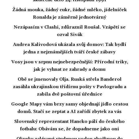
skutečně dělo 24. listopadu 1991
Žádná mouka, žádný cukr, žádné mléko, jídelníček
Ronalda je záměrně jednotvárný
Nezápasím v Clashi, zdůraznil Roušal. Vzápětí se
ozval Sivák
Andrea Kalivodová ukázala svůj domov: Tak bydlí
jedna z nejznámějších tváří české zábavy
Vosy jsou v srpnu nejnebezpečnější: Přírodní triky,
jak je vyhnat ze zahrady a domu
Obě se jmenovaly Olja. Ruská střela Banderol
zasáhla ukrajinskou třídírnu pošty v Pavlogradu a
zabila dvě poštovní úřednice
Google Mapy vám brzy samy objednají jídlo cestou
domů. Stačí se zeptat a AI zařídí zbytek za vás
Slovenský reprezentant Hancko pálí do českého
fotbalu: Obávám se, že dopadneme jako oni