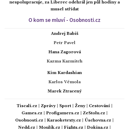
nespolupracuje, za Liberec odehrál jen půl hodiny a
musel střídat
O kom se mluví - Osobnosti.cz
Andrej Babiš
Petr Pavel
Hana Zagorová
Kazma Kazmitch
Kim Kardashian
Karlos Vémola
Marek Ztracený
Tiscali.cz
|
Zprávy
|
Sport
|
Ženy
|
Cestování
|
Games.cz
|
Profigamers.cz
|
ZeStolu.cz
|
Osobnosti.cz
|
Karaoketexty.cz
|
Úschovna.cz
|
Nedd.cz
|
Moulík.cz
|
Fights.cz
|
Dokina.cz
|