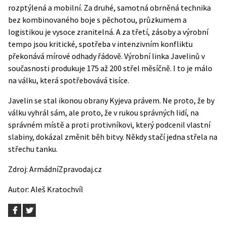
rozptýlená a mobilní. Za druhé, samotná obrněná technika
bez kombinovaného boje s pěchotou, průzkumem a
logistikou je vysoce zranitelná. A za třetí, zásoby a výrobní
tempo jsou kritické, spotřeba v intenzivním konfliktu
překonává mírové odhady řádově. Výrobní linka Javelinů v
současnosti produkuje 175 až 200 střel měsíčně. I to je málo
na válku, která spotřebovává tisíce.
Javelin se stal ikonou obrany Kyjeva právem. Ne proto, že by
válku vyhrál sám, ale proto, že v rukou správných lidí, na
správném místě a proti protivníkovi, který podcenil vlastní
slabiny, dokázal změnit běh bitvy. Někdy stačí jedna střela na
střechu tanku.
Zdroj:
ArmádníZpravodaj.cz
Autor:
Aleš Kratochvíl