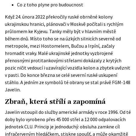
Co z toho plyne pro budoucnost
Když 24. února 2022 překročily ruské obrněné kolony
ukrajinskou hranici, plánovači v Moskvě počítali s rychlým
průlomem ke Kyjevu. Tanky měly být v hlavním městě
během dnů. Místo toho se na úzkých silnicích severně od
metropole, mezi Hostomelem, Bučou a Irpíní, začaly
hromadit vraky. Malé ukrajinské jednotky vyzbrojené
přenosnými protitankovými střelami dokázaly z krytých
pozic ničit vedoucí i uzavírající vozidla kolon a zbytek uvěznit
v pasti. Do konce března se celé severní ruské uskupení
stáhlo. A jedním ze symbolů té obrany se stal právě FGM-148
Javelin.
Zbraň, která střílí a zapomíná
Javelin vstoupil do služby americké armády v roce 1996. Od té
doby bylo vyrobeno přes 45 000 střel a 12 000 odpalovacích
jednotek CLU. Princip je jednoduchý: obsluha zamkne cíl
infračerveným hledáčkem, stiskne spoušť, a může okamžitě