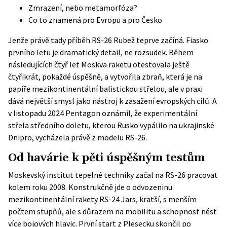
Zmrazení, nebo metamorfóza?
Co to znamená pro Evropu a pro Česko
Jenže právě tady příběh RS-26 Rubež teprve začíná. Fiasko
prvního letu je dramatický detail, ne rozsudek. Během
následujících čtyř let Moskva raketu otestovala ještě
čtyřikrát, pokaždé úspěšně, a vytvořila zbraň, která je na
papíře mezikontinentální balistickou střelou, ale v praxi
dává největší smysl jako nástroj k zasažení evropských cílů. A
v listopadu 2024 Pentagon oznámil, že experimentální
střela středního doletu, kterou Rusko vypálilo na ukrajinské
Dnipro, vycházela právě z modelu RS-26.
Od havárie k pěti úspěšným testům
Moskevský institut tepelné techniky začal na RS-26 pracovat
kolem roku 2008. Konstrukčně jde o odvozeninu
mezikontinentální rakety RS-24 Jars, kratší, s menším
počtem stupňů, ale s důrazem na mobilitu a schopnost nést
více bojových hlavic. První start z Plesecku skončil po