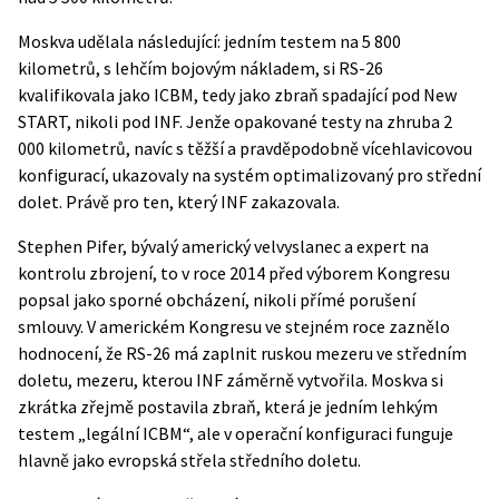
Moskva udělala následující: jedním testem na 5 800
kilometrů, s lehčím bojovým nákladem, si RS-26
kvalifikovala jako ICBM, tedy jako zbraň spadající pod New
START, nikoli pod INF. Jenže opakované testy na zhruba 2
000 kilometrů, navíc s těžší a pravděpodobně vícehlavicovou
konfigurací, ukazovaly na systém optimalizovaný pro střední
dolet. Právě pro ten, který INF zakazovala.
Stephen Pifer, bývalý americký velvyslanec a expert na
kontrolu zbrojení, to v roce 2014 před výborem Kongresu
popsal jako
sporné obcházení, nikoli přímé porušení
smlouvy. V americkém Kongresu ve stejném roce zaznělo
hodnocení, že RS-26 má zaplnit ruskou mezeru ve středním
doletu, mezeru, kterou INF záměrně vytvořila. Moskva si
zkrátka zřejmě postavila zbraň, která je jedním lehkým
testem „legální ICBM“, ale v operační konfiguraci funguje
hlavně jako evropská střela středního doletu.