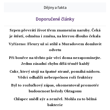
Dějiny a fakta
Doporučené články
Srpen převrátí život třem znamením naruby. Čeká
je štěstí, odměna i změna, na kterou dlouho čekala
Vyřízeno: Fleury už si stihl s Muradovem domluvit
odvetu
Při bouřce na těchto pár věcí doma nezapomínejte.
Jednu zásadní chybu dělá téměř každý
Cukr, který stojí na špatné straně, pomáhá nádoru.
Vědci odhalili nebezpečnou roli fruktózy
Byl to rozlučkový zápas, okomentoval promotér
budoucnost hvězdy Oktagonu
Chlapec snědl sýr a zemřel. Mohla za to běžná
bakterie