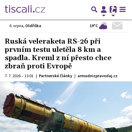
19°C
6. srpna
,
Oldřiška
Ruská veleraketa RS-26 při
prvním testu uletěla 8 km a
spadla. Kreml z ní přesto chce
zbraň proti Evropě
7. 7. 2026 – 13:01
|
Partnerské články
|
armadnizpravodaj.cz