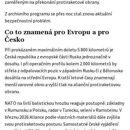
zaměřeným na překonání protiraketové obrany.
Z archivního programu se přes noc stal znovu aktuální
bezpečnostní problém.
Co to znamená pro Evropu a pro
Česko
Při prokázaném maximálním doletu 5 800 kilometrů je
Česká republika z evropské části Ruska jednoznačně v
dosahu. I při operačním profilu kolem 2 000 kilometrů by
střela z odpalovacích pozic v západním Rusku či z Běloruska
dosáhla na střední Evropu. Kratší letové časy znamenají
menší varovné okno a vyšší tlak na alianční protiraketovou
obranu.
NATO na širší balistickou hrozbu reaguje postupně: základny
v Rumunsku a Polsku, radar v Turecku, velení v Ramsteinu. V
březnu 2026 Aliance podle vlastních materiálů dále zvýšila
svou protiraketovou posturu. Samostatné české vyjádření