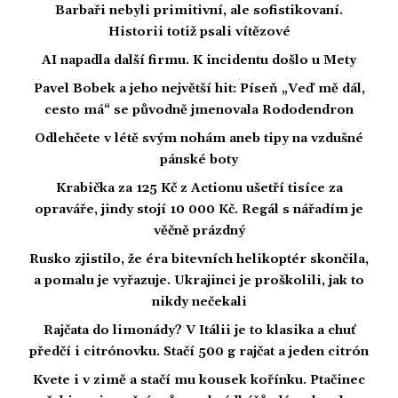
Barbaři nebyli primitivní, ale sofistikovaní.
Historii totiž psali vítězové
AI napadla další firmu. K incidentu došlo u Mety
Pavel Bobek a jeho největší hit: Píseň „Veď mě dál,
cesto má“ se původně jmenovala Rododendron
Odlehčete v létě svým nohám aneb tipy na vzdušné
pánské boty
Krabička za 125 Kč z Actionu ušetří tisíce za
opraváře, jindy stojí 10 000 Kč. Regál s nářadím je
věčně prázdný
Rusko zjistilo, že éra bitevních helikoptér skončila,
a pomalu je vyřazuje. Ukrajinci je proškolili, jak to
nikdy nečekali
Rajčata do limonády? V Itálii je to klasika a chuť
předčí i citrónovku. Stačí 500 g rajčat a jeden citrón
Kvete i v zimě a stačí mu kousek kořínku. Ptačinec