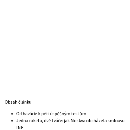
Obsah článku
Od havárie k pěti úspěšným testům
Jedna raketa, dvě tváře: jak Moskva obcházela smlouvu
INF