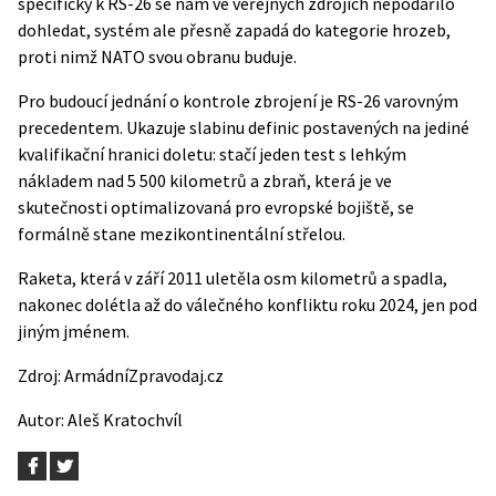
specificky k RS-26 se nám ve veřejných zdrojích nepodařilo
dohledat, systém ale přesně zapadá do kategorie hrozeb,
proti nimž NATO svou obranu buduje.
Pro budoucí jednání o kontrole zbrojení je RS-26 varovným
precedentem. Ukazuje slabinu definic postavených na jediné
kvalifikační hranici doletu: stačí jeden test s lehkým
nákladem nad 5 500 kilometrů a zbraň, která je ve
skutečnosti optimalizovaná pro evropské bojiště, se
formálně stane mezikontinentální střelou.
Raketa, která v září 2011 uletěla osm kilometrů a spadla,
nakonec dolétla až do válečného konfliktu roku 2024, jen pod
jiným jménem.
Zdroj:
ArmádníZpravodaj.cz
Autor:
Aleš Kratochvíl