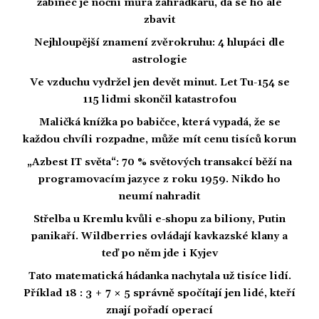
žabinec je noční můra zahrádkářů, dá se ho ale
zbavit
Nejhloupější znamení zvěrokruhu: 4 hlupáci dle
astrologie
Ve vzduchu vydržel jen devět minut. Let Tu-154 se
115 lidmi skončil katastrofou
Maličká knížka po babičce, která vypadá, že se
každou chvíli rozpadne, může mít cenu tisíců korun
„Azbest IT světa“: 70 % světových transakcí běží na
programovacím jazyce z roku 1959. Nikdo ho
neumí nahradit
Střelba u Kremlu kvůli e-shopu za biliony, Putin
panikaří. Wildberries ovládají kavkazské klany a
teď po něm jde i Kyjev
Tato matematická hádanka nachytala už tisíce lidí.
Příklad 18 : 3 + 7 × 5 správně spočítají jen lidé, kteří
znají pořadí operací