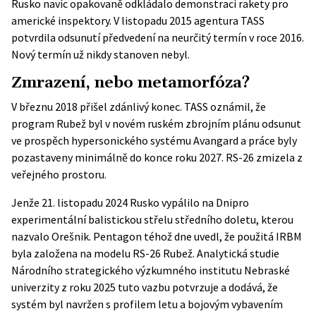
Rusko navíc opakovaně odkládalo demonstraci rakety pro
americké inspektory. V listopadu 2015 agentura
TASS
potvrdila odsunutí předvedení na neurčitý termín v roce 2016.
Nový termín už nikdy stanoven nebyl.
Zmrazení, nebo metamorfóza?
V březnu 2018 přišel zdánlivý konec. TASS oznámil, že
program Rubež byl v novém ruském zbrojním plánu odsunut
ve prospěch hypersonického systému Avangard a práce byly
pozastaveny minimálně do konce roku 2027. RS-26 zmizela z
veřejného prostoru.
Jenže 21. listopadu 2024 Rusko vypálilo na Dnipro
experimentální balistickou střelu středního doletu, kterou
nazvalo Orešnik.
Pentagon téhož dne uvedl
, že použitá IRBM
byla založena na modelu RS-26 Rubež. Analytická studie
Národního strategického výzkumného institutu Nebraské
univerzity z roku 2025 tuto vazbu potvrzuje a dodává, že
systém byl navržen s profilem letu a bojovým vybavením