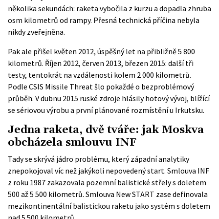
několika sekundách: raketa vybočila z kurzu a dopadla zhruba
osm kilometrů od rampy. Přesná technická příčina nebyla
nikdy zveřejněna.
Pak ale přišel květen 2012, úspěšný let na přibližně 5 800
kilometrů. Říjen 2012, červen 2013, březen 2015: další tři
testy, tentokrát na vzdálenosti kolem 2 000 kilometrů.
Podle
CSIS Missile Threat
šlo pokaždé o bezproblémový
průběh. V dubnu 2015 ruské zdroje hlásily hotový vývoj, blížící
se sériovou výrobu a první plánované rozmístění u Irkutsku.
Jedna raketa, dvě tváře: jak Moskva
obcházela smlouvu INF
Tady se skrývá jádro problému, který západní analytiky
znepokojoval víc než jakýkoli nepovedený start. Smlouva INF
z roku 1987 zakazovala pozemní balistické střely s doletem
500 až 5 500 kilometrů. Smlouva New START zase definovala
mezikontinentální balistickou raketu jako systém s doletem
nad 5 500 kilometrů.