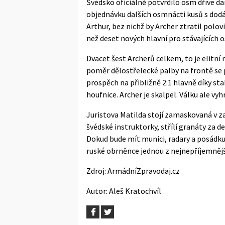
Švédsko oficiálně potvrdilo osm dříve da
objednávku dalších osmnácti kusů s dodáv
Arthur, bez nichž by Archer ztratil polo
než deset nových hlavní
pro stávajících o
Dvacet šest Archerů celkem, to je elitní
poměr dělostřelecké palby na frontě se p
prospěch na přibližně 2:1 hlavně díky st
houfnice. Archer je skalpel. Válku ale vyhr
Juristova Matilda stojí zamaskovaná v z
švédské instruktorky, střílí granáty za d
Dokud bude mít munici, radary a posádku, 
ruské obrněnce jednou z nejnepříjemnější
Zdroj:
ArmádníZpravodaj.cz
Autor:
Aleš Kratochvíl