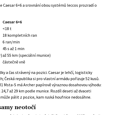
ce Caesar 6×6 a srovnání obou systémů leccos prozradí o
Caesar 6×6
<18 t
18 kompletních ran
6 ran/min
45 s až 1 min
r)
až 55 km (speciální munice)
částečně vně
ky a čas strávený na pozici. Caesar je lehčí, logisticky
h; Česká republika si pro vlastní armádu pořizuje 52 kusů.
1 Msta-S má Archer papírově výraznou dosahovou výhodu:
 24,7 až 29 km podle munice. Rozdíl deseti až dvaceti
 může pálit z pozice, kam ruská houfnice nedosáhne.
 samy neotočí