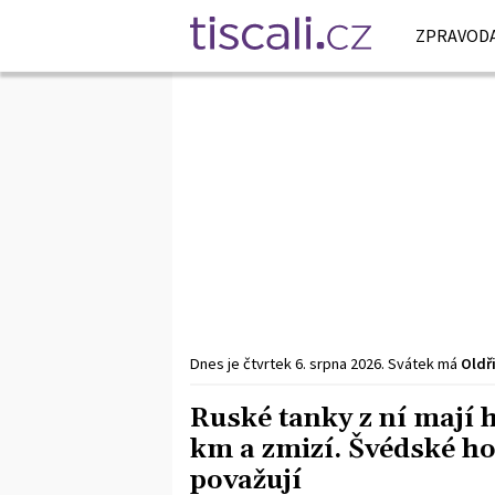
ZPRAVODA
Dnes je
čtvrtek
6. srpna
2026
.
Svátek má
Oldř
Ruské tanky z ní mají h
km a zmizí. Švédské hou
považují