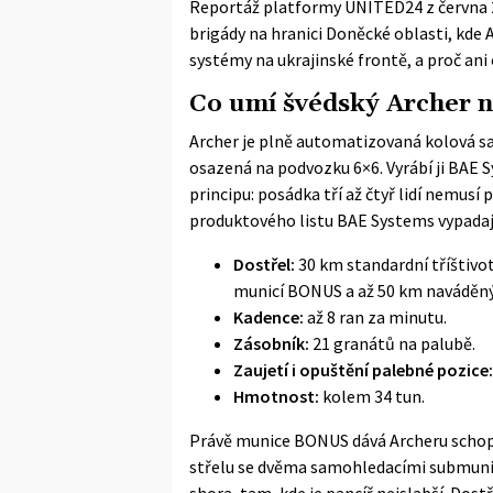
Reportáž platformy
UNITED24
z června 
brigády na hranici Doněcké oblasti, kde 
systémy na ukrajinské frontě, a proč ani
Co umí švédský Archer n
Archer je plně automatizovaná kolová s
osazená na podvozku 6×6. Vyrábí ji BAE S
principu: posádka tří až čtyř lidí nemusí
produktového listu BAE Systems
vypadaj
Dostřel:
30 km standardní tříštivo
municí BONUS a až 50 km naváděn
Kadence:
až 8 ran za minutu.
Zásobník:
21 granátů na palubě.
Zaujetí i opuštění palebné pozice:
Hmotnost:
kolem 34 tun.
Právě munice BONUS dává Archeru schopno
střelu se dvěma samohledacími submunic
shora, tam, kde je pancíř nejslabší. Dos