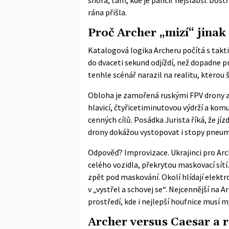
rána přišla.
Proč Archer „mizí“ jinak
Katalogová logika Archeru počítá s taktik
do dvaceti sekund odjíždí, než dopadne p
tenhle scénář narazil na realitu, kterou
Obloha je zamořená ruskými FPV drony a
hlavicí, čtyřicetiminutovou výdrží a ko
cenných cílů. Posádka Jurista říká, že j
drony dokážou vystopovat i stopy pneuma
Odpověď? Improvizace. Ukrajinci pro Arc
celého vozidla, překrytou maskovací sítí. 
zpět pod maskování. Okolí hlídají elektro
v „vystřel a schovej se“. Nejcennější na A
prostředí, kde i nejlepší houfnice musí 
Archer versus Caesar a 