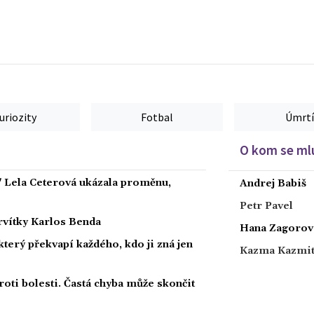
uriozity
Fotbal
Úmrtí
O kom se mlu
" Lela Ceterová ukázala proměnu,
Andrej Babiš
Petr Pavel
ervítky Karlos Benda
Hana Zagorov
 který překvapí každého, kdo ji zná jen
Kazma Kazmi
roti bolesti. Častá chyba může skončit