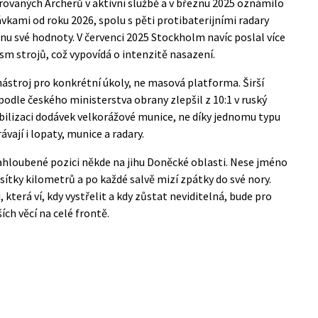
rovaných Archerů v aktivní službě a v březnu 2025 oznámilo
kami od roku 2026, spolu s pěti protibaterijními radary
vinu své hodnoty. V červenci 2025 Stockholm navíc
poslal více
sm strojů, což vypovídá o intenzitě nasazení.
 nástroj pro konkrétní úkoly, ne masová platforma. Širší
odle českého ministerstva obrany zlepšil z 10:1 v ruský
abilizaci dodávek velkorážové munice, ne díky jednomu typu
ávají i lopaty, munice a radary.
ahloubené pozici někde na jihu Doněcké oblasti. Nese jméno
esítky kilometrů a po každé salvě mizí zpátky do své nory.
která ví, kdy vystřelit a kdy zůstat neviditelná, bude pro
ch věcí na celé frontě.