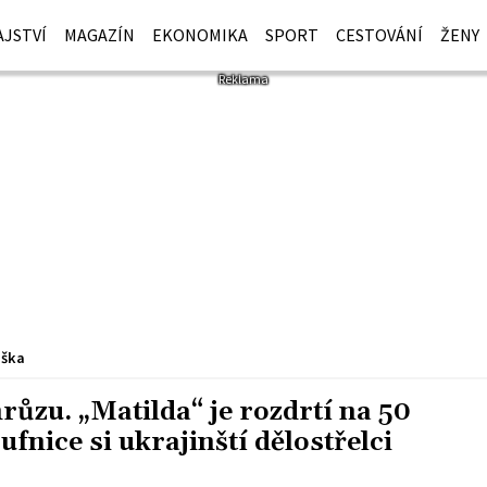
JSTVÍ
MAGAZÍN
EKONOMIKA
SPORT
CESTOVÁNÍ
ŽENY
iška
růzu. „Matilda“ je rozdrtí na 50
fnice si ukrajinští dělostřelci