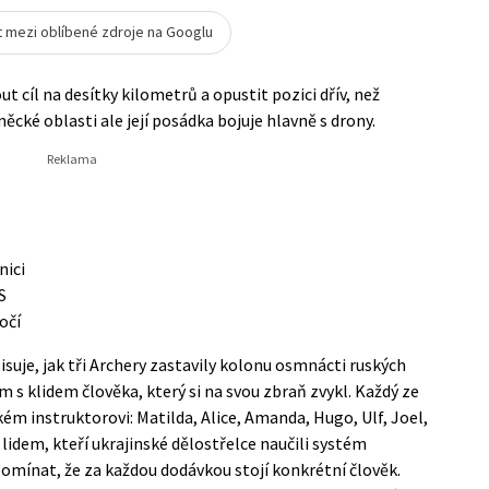
t mezi oblíbené zdroje na Googlu
 cíl na desítky kilometrů a opustit pozici dřív, než
ěcké oblasti ale její posádka bojuje hlavně s drony.
nici
S
očí
isuje, jak tři Archery zastavily kolonu osmnácti ruských
s klidem člověka, který si na svou zbraň zvykl. Každý ze
ém instruktorovi: Matilda, Alice, Amanda, Hugo, Ulf, Joel,
a lidem, kteří ukrajinské dělostřelce naučili systém
pomínat, že za každou dodávkou stojí konkrétní člověk.