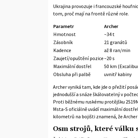
Ukrajina provozuje i francouzské houfni
tom, proč mají na frontě různé role.
Parametr
Archer
Hmotnost
~34 t
Zásobník
21 granátů
Kadence
až 8 ran/min
Zaujetí/opuštění pozice
~20 s
Maximální dostřel
50 km (Excalibu
Obsluha při palbě
uvnitř kabiny
Archer vyniká tam, kde jde o přežití posád
jednodušší a snáze škálovatelný v počtec
Proti běžnému ruskému protějšku 2S19M
Msta-S oficiálně uvádí maximální dostřel
kilometrů na bojišti znamená, že Archer
Osm strojů, které válku