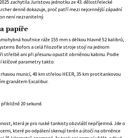
2025 zachytila Juristovu jednotku ze 43. dělostřelecké
Archer denně dokazuje, proč patří mezi nejcennější západní
 on není nezranitelný.
a papíře
amohybná houfnice ráže 155 mm s délkou hlavně 52 kalibrů,
ystems Bofors a celá filozofie stroje stojí na jednom
 při střelbě ani při přesunu opustit obrněnou kabinu. Podle
í klíčové parametry takto:
trhavou municí, 40 km střelou HEER, 35 km protitankovou
ým granátem Excalibur.
přibližně 20 sekund.
st, která je pro ruské tankisty obzvlášť nepříjemná. Jde o
emi, které po odpálení skenují terén a útočí na obrněnce
třel 35 kilometrů znamená, že tank ani nemusí vědět, odkud