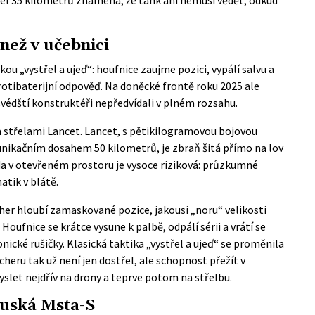
 než v učebnici
ou „vystřel a ujeď“: houfnice zaujme pozici, vypálí salvu a
rotibaterijní odpověď. Na doněcké frontě roku 2025 ale
 švédští konstruktéři nepředvídali v plném rozsahu.
 střelami Lancet. Lancet, s pětikilogramovou bojovou
munikačním dosahem 50 kilometrů, je zbraň šitá přímo na lov
ízda v otevřeném prostoru je vysoce riziková: průzkumné
tik v blátě.
her hloubí zamaskované pozice, jakousi „noru“ velikosti
Houfnice se krátce vysune k palbě, odpálí sérii a vrátí se
nické rušičky. Klasická taktika „vystřel a ujeď“ se proměnila
rcheru tak už není jen dostřel, ale schopnost přežít v
myslet nejdřív na drony a teprve potom na střelbu.
ruská Msta-S