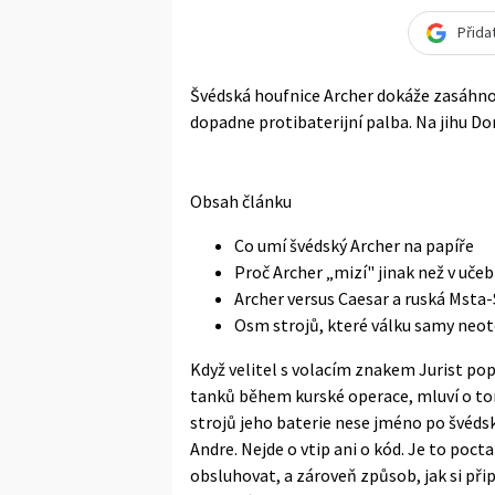
Přida
Švédská houfnice Archer dokáže zasáhnout
dopadne protibaterijní palba. Na jihu Don
Obsah článku
Co umí švédský Archer na papíře
Proč Archer „mizí" jinak než v učeb
Archer versus Caesar a ruská Msta-
Osm strojů, které válku samy neot
Když velitel s volacím znakem Jurist pop
tanků během kurské operace, mluví o tom 
strojů jeho baterie nese jméno po švédsk
Andre. Nejde o vtip ani o kód. Je to poct
obsluhovat, a zároveň způsob, jak si při