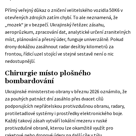
Přímý veřejný důkaz o zničení velitelského vozidla 50K6 v
otevřených zdrojích zatím chybí. To ale neznamená, že
„mozek“ je v bezpečí. Ukrajinský řetězec zásahu,
aeroprůzkum, zpracování dat, analytické určení zranitelných
míst, plánování a přesný úder, funguje univerzálně. Pokud
drony dokážou zasáhnout radar desítky kilometrů za
frontou, řídicí uzel stojící ve stejné sestavě není o nic
nedostupnější.
Chirurgie místo plošného
bombardování
Ukrajinské ministerstvo obrany v březnu 2026 oznámilo
, že
za pouhých patnáct dní zasáhlo přes dvacet cílů
podporujících nepřátelskou protivzdušnou obranu, radary,
protiletadlové systémy i prostředky elektronického boje.
Každý takový zásah vytváří lokální mezeru v ruské
protivzdušné obraně, kterou lze okamžitě využít pro
raketové nebo dronové údery na další cíle v týlu.