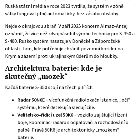
Ruská státní média v roce 2023 tvrdila, že systém v zóně
války fungoval plně automaticky, bez zásahu obsluhy.
Nejde o okrajovou zbraň. V září 2025 koncern Almaz-Antej
oznámil, že
více než zdvojnásobil výrobu techniky pro S-350 a
S-400
. Rusko systém nasazuje v Doněcké a Záporožské
oblasti, tam, kde potřebuje chránit pozemní koridor na
Krym a zázemí proti ukrajinským úderům do hloubky.
Architektura baterie: kde je
skutečný „mozek“
Každá baterie S-350 stojí na třech pilířích:
Radar 50N6E
– vícefunkční radiolokační stanice, „oči“
systému, které detekují a sledují cíle.
Velitelsko-řídicí uzel 50K6
– vozidlo zajišťující řízení
boje, koordinaci radaru s odpalovači a rozhodování o
palbě. Právě 50K6 je architektonicky „mozkem“
baterie.