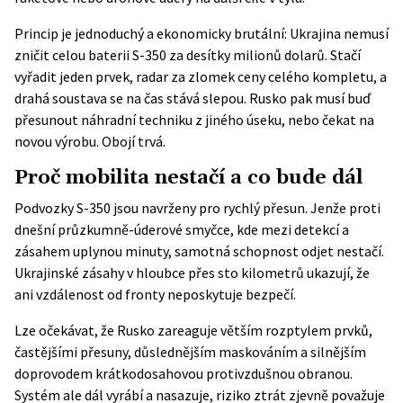
Princip je jednoduchý a ekonomicky brutální: Ukrajina nemusí
zničit celou baterii S-350 za desítky milionů dolarů. Stačí
vyřadit jeden prvek, radar za zlomek ceny celého kompletu, a
drahá soustava se na čas stává slepou. Rusko pak musí buď
přesunout náhradní techniku z jiného úseku, nebo čekat na
novou výrobu. Obojí trvá.
Proč mobilita nestačí a co bude dál
Podvozky S-350 jsou navrženy pro rychlý přesun. Jenže proti
dnešní průzkumně-úderové smyčce, kde mezi detekcí a
zásahem uplynou minuty, samotná schopnost odjet nestačí.
Ukrajinské zásahy v hloubce přes sto kilometrů ukazují, že
ani vzdálenost od fronty neposkytuje bezpečí.
Lze očekávat, že Rusko zareaguje větším rozptylem prvků,
častějšími přesuny, důslednějším maskováním a silnějším
doprovodem krátkodosahovou protivzdušnou obranou.
Systém ale dál vyrábí a nasazuje, riziko ztrát zjevně považuje