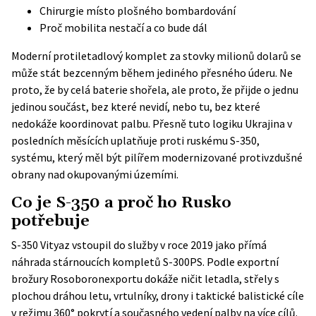
Chirurgie místo plošného bombardování
Proč mobilita nestačí a co bude dál
Moderní protiletadlový komplet za stovky milionů dolarů se
může stát bezcenným během jediného přesného úderu. Ne
proto, že by celá baterie shořela, ale proto, že přijde o jednu
jedinou součást, bez které nevidí, nebo tu, bez které
nedokáže koordinovat palbu. Přesně tuto logiku Ukrajina v
posledních měsících uplatňuje proti ruskému S-350,
systému, který měl být pilířem modernizované protivzdušné
obrany nad okupovanými územími.
Co je S-350 a proč ho Rusko
potřebuje
S-350 Vityaz vstoupil do služby v roce 2019 jako přímá
náhrada stárnoucích kompletů S-300PS. Podle
exportní
brožury Rosoboronexportu
dokáže ničit letadla, střely s
plochou dráhou letu, vrtulníky, drony i taktické balistické cíle
v režimu 360° pokrytí a současného vedení palby na více cílů.