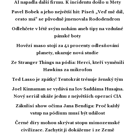
AI napadla další firmu. K incidentu došlo u Mety
Pavel Bobek a jeho největší hit: Píseň „Veď mě dál,
cesto má“ se původně jmenovala Rododendron
Odlehčete v létě svým nohám aneb tipy na vzdušné
pánské boty
Hovězí maso stojí za 41 procenty odlesňování
planety, ukazuje nová studie
Ze Stranger Things na pódia: Herci, kteří vyměnili
Hawkins za mikrofon
Ted Lasso je zpátky! Tentokrát trénuje ženský tým
Joel Kinnaman se vydává na lov Saddáma Husajna.
Nový seriál ukáže jednu z největších operací CIA
Zákulisí show očima Jana Bendiga: Proč každý
vstup na pódium musí být událost
Černé díry mohou skrývat stopu mimozemské
civilizace. Zachytit ji dokážeme i ze Země