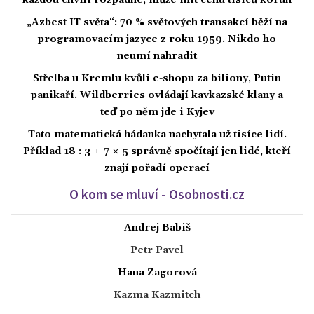
každou chvíli rozpadne, může mít cenu tisíců korun
„Azbest IT světa“: 70 % světových transakcí běží na
programovacím jazyce z roku 1959. Nikdo ho
neumí nahradit
Střelba u Kremlu kvůli e-shopu za biliony, Putin
panikaří. Wildberries ovládají kavkazské klany a
teď po něm jde i Kyjev
Tato matematická hádanka nachytala už tisíce lidí.
Příklad 18 : 3 + 7 × 5 správně spočítají jen lidé, kteří
znají pořadí operací
O kom se mluví - Osobnosti.cz
Andrej Babiš
Petr Pavel
Hana Zagorová
Kazma Kazmitch