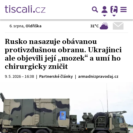
31°C
6. srpna
,
Oldřiška
Rusko nasazuje obávanou
protivzdušnou obranu. Ukrajinci
ale objevili její „mozek“ a umí ho
chirurgicky zničit
9. 5. 2026 – 16:38
|
Partnerské články
|
armadnizpravodaj.cz