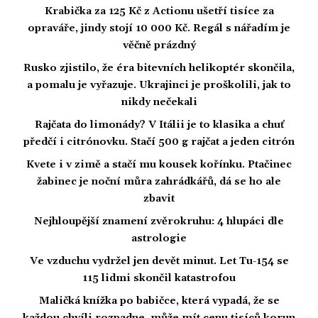
Krabička za 125 Kč z Actionu ušetří tisíce za
opraváře, jindy stojí 10 000 Kč. Regál s nářadím je
věčně prázdný
Rusko zjistilo, že éra bitevních helikoptér skončila,
a pomalu je vyřazuje. Ukrajinci je proškolili, jak to
nikdy nečekali
Rajčata do limonády? V Itálii je to klasika a chuť
předčí i citrónovku. Stačí 500 g rajčat a jeden citrón
Kvete i v zimě a stačí mu kousek kořínku. Ptačinec
žabinec je noční můra zahrádkářů, dá se ho ale
zbavit
Nejhloupější znamení zvěrokruhu: 4 hlupáci dle
astrologie
Ve vzduchu vydržel jen devět minut. Let Tu-154 se
115 lidmi skončil katastrofou
Maličká knížka po babičce, která vypadá, že se