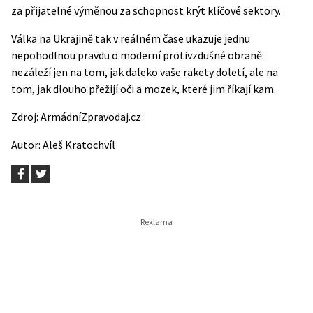
za přijatelné výměnou za schopnost krýt klíčové sektory.
Válka na Ukrajině tak v reálném čase ukazuje jednu
nepohodlnou pravdu o moderní protivzdušné obraně:
nezáleží jen na tom, jak daleko vaše rakety doletí, ale na
tom, jak dlouho přežijí oči a mozek, které jim říkají kam.
Zdroj:
ArmádníZpravodaj.cz
Autor:
Aleš Kratochvíl