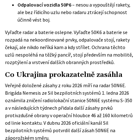
Odpalovací vozidla 50P6
– nesou a vypouštějí rakety,
ale bez řídicího uzlu nebo radaru ztrácejí schopnost
účinně vést boj.
Vyřaďte radar a baterie oslepne. Vyřaďte 50K6 a baterie se
rozpadá na nekoordinované prvky, odpalovače stojí, rakety
čekají, ale nikdo neříká kam a kdy střílet. Ochrana těchto
uzlů nespoléhá na těžký pancíř, stojí především na mobilitě,
rozptýlení a vrstvení dalších obranných prostředků.
Co Ukrajina prokazatelně zasáhla
Veřejně doložené zásahy z roku 2026 míří na radar 50N6E.
Brigáda Nemesis ze Sil bezpilotních systémů 1. ledna 2026
oznámila zničení radiolokační stanice 50N6E systému S-350
a v následujících týdnech přidala další zásahy prvků
protivzdušné obrany v operační hloubce 46 až 160 kilometrů
od linie kontaktu. V dubnu 2026 oficiální kanál Sil
bezpilotních systémů potvrdil další zásah 50N6E na
záporožském směru.