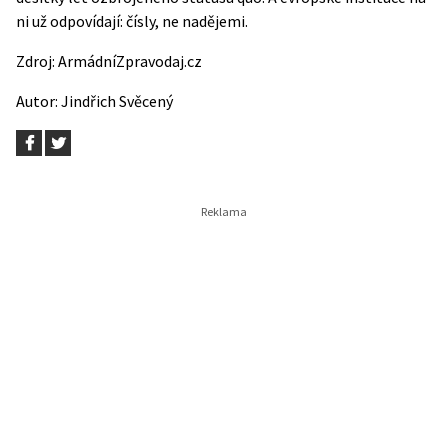
ni už odpovídají: čísly, ne nadějemi.
Zdroj:
ArmádníZpravodaj.cz
Autor:
Jindřich Svěcený