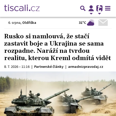
31°C
6. srpna
,
Oldřiška
Rusko si namlouvá, že stačí
zastavit boje a Ukrajina se sama
rozpadne. Naráží na tvrdou
realitu, kterou Kreml odmítá vidět
8. 7. 2026 – 11:16
|
Partnerské články
|
armadnizpravodaj.cz