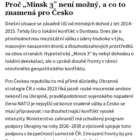
Proč „Minsk 3″ není možný, a co to
znamená pro Česko
Dnešní situace se zásadně liší od minských dohod z let 2014–
2015. Tehdy šlo o lokální konflikt v Donbasu. Dnes jde o
plnohodnotnou mezistátní válku s údery hluboko v týlu,
masovým nasazením dronů a dlouhodosahových prostředků
na obou stranách. Hypotetický „Minsk 3″ by nebyl dohodou o
lokální deeskalaci, ale o správě dlouhé fronty v rámci
otevřeného geopolitického konfliktu.
Pro Českou republiku to má přímé důsledky. Obranná
strategie ČR z roku 2023 říká jasně: ruské mocenské ambice
nekončí na Ukrajině, pravděpodobnost vojenského napadení
člena NATO je nejvyšší od konce studené války a Česko se
musí připravovat i na dlouhotrvající konflikt vysoké
intenzity.
Ministerstvo zahraničí
má schválený program
podpory Ukrajiny na roky 2026–2030 a výslovně spojuje tuto
podporu s bezpečností samotné ČR. Zmrazení fronty by pro