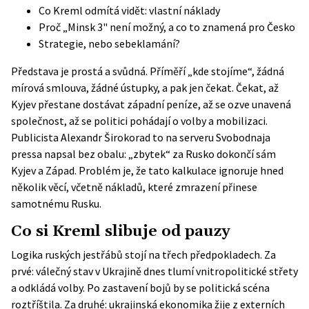
Co Kreml odmítá vidět: vlastní náklady
Proč „Minsk 3" není možný, a co to znamená pro Česko
Strategie, nebo sebeklamání?
Představa je prostá a svůdná. Příměří „kde stojíme“, žádná
mírová smlouva, žádné ústupky, a pak jen čekat. Čekat, až
Kyjev přestane dostávat západní peníze, až se ozve unavená
společnost, až se politici pohádají o volby a mobilizaci.
Publicista Alexandr Širokorad to na serveru Svobodnaja
pressa napsal bez obalu: „zbytek“ za Rusko dokončí sám
Kyjev a Západ. Problém je, že tato kalkulace ignoruje hned
několik věcí, včetně nákladů, které zmrazení přinese
samotnému Rusku.
Co si Kreml slibuje od pauzy
Logika ruských jestřábů stojí na třech předpokladech. Za
prvé: válečný stav v Ukrajině dnes tlumí vnitropolitické střety
a odkládá volby. Po zastavení bojů by se politická scéna
roztříštila. Za druhé: ukrajinská ekonomika žije z externích