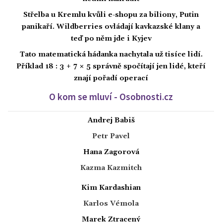
Střelba u Kremlu kvůli e-shopu za biliony, Putin
panikaří. Wildberries ovládají kavkazské klany a
teď po něm jde i Kyjev
Tato matematická hádanka nachytala už tisíce lidí.
Příklad 18 : 3 + 7 × 5 správně spočítají jen lidé, kteří
znají pořadí operací
O kom se mluví - Osobnosti.cz
Andrej Babiš
Petr Pavel
Hana Zagorová
Kazma Kazmitch
Kim Kardashian
Karlos Vémola
Marek Ztracený