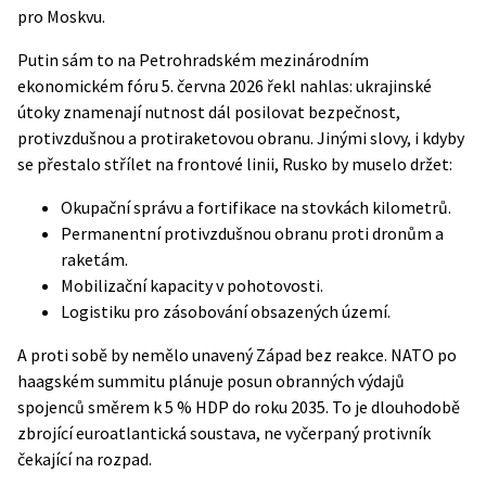
pro Moskvu.
Putin sám to na Petrohradském mezinárodním
ekonomickém fóru 5. června 2026 řekl nahlas: ukrajinské
útoky znamenají nutnost dál posilovat bezpečnost,
protivzdušnou a protiraketovou obranu. Jinými slovy, i kdyby
se přestalo střílet na frontové linii, Rusko by muselo držet:
Okupační správu a fortifikace na stovkách kilometrů.
Permanentní protivzdušnou obranu proti dronům a
raketám.
Mobilizační kapacity v pohotovosti.
Logistiku pro zásobování obsazených území.
A proti sobě by nemělo unavený Západ bez reakce.
NATO
po
haagském summitu plánuje posun obranných výdajů
spojenců směrem k 5 % HDP do roku 2035. To je dlouhodobě
zbrojící euroatlantická soustava, ne vyčerpaný protivník
čekající na rozpad.