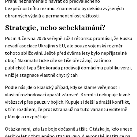
Prahu neznamenalo návrat do předválečného
bezpečnostního režimu. Znamenalo by dekádu zvýšených
obranných výdajů a permanentní ostražitosti.
Strategie, nebo sebeklamání?
Putin 4. června 2026 veřejně zúžil rétoriku: prohlásil, že Rusku
nevadí asociace Ukrajiny s EU, ale pouze vojenský rozměr
tohoto sbližování. Ještě před dvěma lety bylo nepřijatelné
obojí. Maximalistické cíle se tiše ořezávají, zatímco
publicisté typu Širokorada prodávají domácímu publiku verzi,
v níž je stagnace vlastně chytrý tah.
Podle nás jde o klasický případ, kdy se klame veřejnost i
vlastní rozhodovací aparát zároveň. Kreml si nekupuje levné
vítězství přes pauzu v bojích. Kupuje si delší a dražší konflikt,
s tím rozdílem, že protistrana už na tuto variantu viditelně
plánuje a rozpočtuje.
Otázka není, zda lze boje dočasně ztišit. Otázka je, kdo unese
desítky let ozbrojeného statusu quo. A evropské instituce na