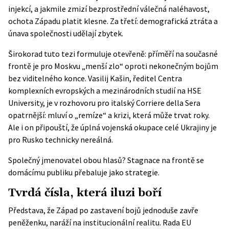
injekcí, a jakmile zmizí bezprostřední válečná naléhavost,
ochota Západu platit klesne. Za třetí: demografická ztráta a
únava společnosti udělají zbytek.
Širokorad tuto tezi formuluje otevřeně: příměří na současné
frontě je pro Moskvu „menší zlo“ oproti nekonečným bojům
bez viditelného konce. Vasilij Kašin, ředitel Centra
komplexních evropských a mezinárodních studií na HSE
University, je v rozhovoru pro italský
Corriere della Sera
opatrnější: mluví o „remíze“ a krizi, která může trvat roky.
Ale i on připouští, že úplná vojenská okupace celé Ukrajiny je
pro Rusko technicky nereálná.
Společný jmenovatel obou hlasů? Stagnace na frontě se
domácímu publiku přebaluje jako strategie.
Tvrdá čísla, která iluzi boří
Představa, že Západ po zastavení bojů jednoduše zavře
peněženku, naráží na institucionální realitu.
Rada EU