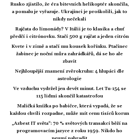
Rusko zjistilo, že éra bitevních helikoptér skončila,
a pomalu je vyřazuje. Ukrajinci je proškolili, jak to
nikdy nečekali
Rajčata do limonády? V Itálii je to klasika a chuť
předčí i citrónovku. Stačí 500 g rajčat a jeden citrón
Kvete i v zimě a stačí mu kousek kořínku. Ptačinec
žabinec je noční můra zahrádkářů, dá se ho ale
zbavit
Nejhloupější znamení zvěrokruhu: 4 hlupáci dle
astrologie
Ve vzduchu vydržel jen devět minut. Let Tu-154 se
115 lidmi skončil katastrofou
Maličká knížka po babičce, která vypadá, že se
každou chvíli rozpadne, může mít cenu tisíců korun
„Azbest IT světa“: 70 % světových transakcí běží na
programovacím jazyce z roku 1959. Nikdo ho
neumí nahradit