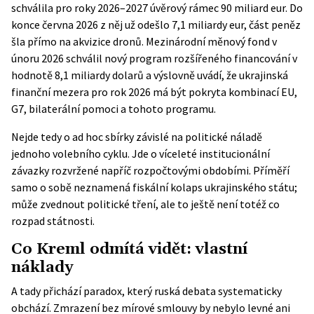
schválila pro roky 2026–2027 úvěrový rámec 90 miliard eur. Do
konce června 2026 z něj už odešlo 7,1 miliardy eur, část peněz
šla přímo na akvizice dronů. Mezinárodní měnový fond v
únoru 2026 schválil nový program rozšířeného financování v
hodnotě 8,1 miliardy dolarů a výslovně uvádí, že ukrajinská
finanční mezera pro rok 2026 má být pokryta kombinací EU,
G7, bilaterální pomoci a tohoto programu.
Nejde tedy o ad hoc sbírky závislé na politické náladě
jednoho volebního cyklu. Jde o víceleté institucionální
závazky rozvržené napříč rozpočtovými obdobími. Příměří
samo o sobě neznamená fiskální kolaps ukrajinského státu;
může zvednout politické tření, ale to ještě není totéž co
rozpad státnosti.
Co Kreml odmítá vidět: vlastní
náklady
A tady přichází paradox, který ruská debata systematicky
obchází. Zmrazení bez mírové smlouvy by nebylo levné ani