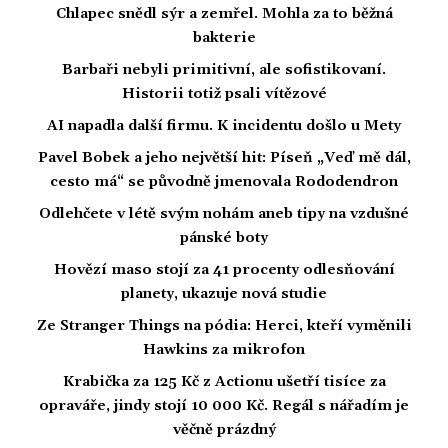
Chlapec snědl sýr a zemřel. Mohla za to běžná
bakterie
Barbaři nebyli primitivní, ale sofistikovaní.
Historii totiž psali vítězové
AI napadla další firmu. K incidentu došlo u Mety
Pavel Bobek a jeho největší hit: Píseň „Veď mě dál,
cesto má“ se původně jmenovala Rododendron
Odlehčete v létě svým nohám aneb tipy na vzdušné
pánské boty
Hovězí maso stojí za 41 procenty odlesňování
planety, ukazuje nová studie
Ze Stranger Things na pódia: Herci, kteří vyměnili
Hawkins za mikrofon
Krabička za 125 Kč z Actionu ušetří tisíce za
opraváře, jindy stojí 10 000 Kč. Regál s nářadím je
věčně prázdný