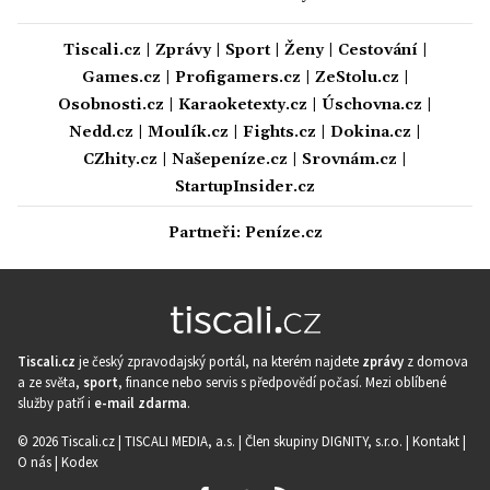
Tiscali.cz
|
Zprávy
|
Sport
|
Ženy
|
Cestování
|
Games.cz
|
Profigamers.cz
|
ZeStolu.cz
|
Osobnosti.cz
|
Karaoketexty.cz
|
Úschovna.cz
|
Nedd.cz
|
Moulík.cz
|
Fights.cz
|
Dokina.cz
|
CZhity.cz
|
Našepeníze.cz
|
Srovnám.cz
|
StartupInsider.cz
Partneři:
Peníze.cz
Tiscali.cz
je český zpravodajský portál, na kterém najdete
zprávy
z domova
a ze světa,
sport
, finance nebo servis s předpovědí počasí. Mezi oblíbené
služby patří i
e-mail zdarma
.
© 2026 Tiscali.cz |
TISCALI MEDIA, a.s.
|
Člen skupiny DIGNITY, s.r.o.
|
Kontakt
|
O nás
|
Kodex