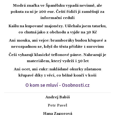
Modrá značka ve Španělsku vypadá nevinně, ale
pokuta za ni je 200 eur. Čeští řidiči ji zaměňují za
informační ceduli
Kašlu na kupované majonézy. Ušlehala jsem tatarku,
co chutná jako z obchodu a vyjde na 30 Kč
Ani mouka, ani vejce: bramboráky budou křupavé a
nerozpadnou se, když do těsta přidáte 1 surovinu
Češi vyhazují klasické teflonové pánve. Nahrazují je
materiálem, který vydrží i 50 let
Ani ocet, ani cukr: nakládané okurky zůstanou
křupavé díky 1 věci, co běžně končí v koši
O kom se mluví - Osobnosti.cz
Andrej Babiš
Petr Pavel
Hana Zagorová