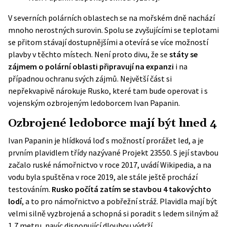
V severních polárních oblastech se na mořském dně nachází
mnoho nerostných surovin. Spolu se zvyšujícími se teplotami
se přitom stávají dostupnějšími a otevírá se více možností
plavby v těchto místech. Není proto divu, že se
státy se
zájmem o polární oblasti připravují na expanzi
i na
případnou ochranu svých zájmů. Největší část si
nepřekvapivě nárokuje Rusko, které tam bude operovat i s
vojenským ozbrojeným ledoborcem Ivan Papanin.
Ozbrojené ledoborce mají být hned 4
Ivan Papanin je hlídková loď s možností prorážet led, a je
prvním plavidlem třídy nazývané Projekt 23550. S její stavbou
začalo ruské námořnictvo v roce 2017, uvádí
Wikipedia
, a na
vodu byla spuštěna v roce 2019, ale stále ještě prochází
testováním.
Rusko počítá zatím se stavbou 4 takovýchto
lodí
, a to pro námořnictvo a pobřežní stráž. Plavidla mají být
velmi silně vyzbrojená a schopná si poradit s ledem silným až
1,7 metru, navíc disponující dlouhou výdrží.