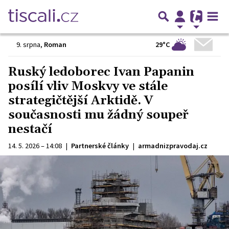
29°C
9. srpna
,
Roman
Ruský ledoborec Ivan Papanin
posílí vliv Moskvy ve stále
strategičtější Arktidě. V
současnosti mu žádný soupeř
nestačí
14. 5. 2026 – 14:08
|
Partnerské články
|
armadnizpravodaj.cz