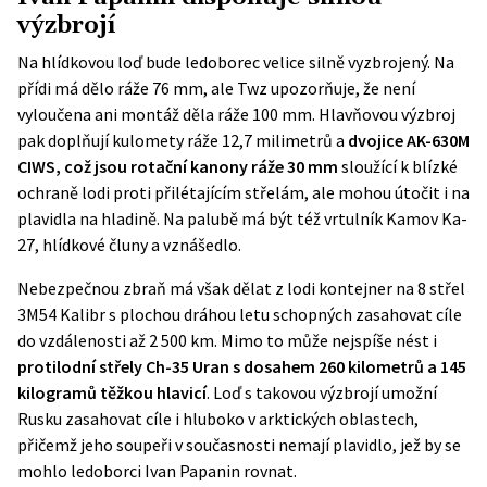
výzbrojí
Na hlídkovou loď bude ledoborec velice silně vyzbrojený. Na
přídi má dělo ráže 76 mm, ale
Twz
upozorňuje, že není
vyloučena ani montáž děla ráže 100 mm. Hlavňovou výzbroj
pak doplňují kulomety ráže 12,7 milimetrů a
dvojice AK-630M
CIWS, což jsou rotační kanony ráže 30 mm
sloužící k blízké
ochraně lodi proti přilétajícím střelám, ale mohou útočit i na
plavidla na hladině. Na palubě má být též vrtulník Kamov Ka-
27, hlídkové čluny a vznášedlo.
Nebezpečnou zbraň má však dělat z lodi kontejner na 8 střel
3M54 Kalibr s plochou dráhou letu schopných zasahovat cíle
do vzdálenosti až 2 500 km. Mimo to může nejspíše nést i
protilodní střely Ch-35 Uran s dosahem 260 kilometrů a 145
kilogramů těžkou hlavicí
. Loď s takovou výzbrojí umožní
Rusku zasahovat cíle i hluboko v arktických oblastech,
přičemž jeho soupeři v současnosti nemají plavidlo, jež by se
mohlo ledoborci Ivan Papanin rovnat.