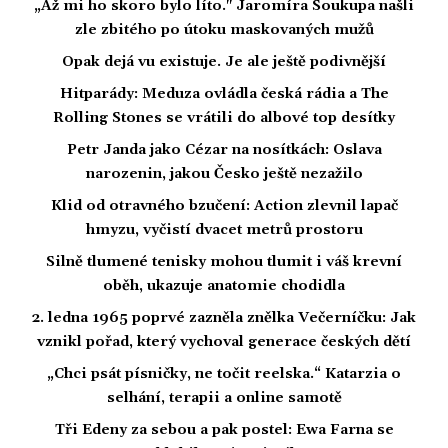
„Až mi ho skoro bylo líto." Jaromíra Soukupa našli
zle zbitého po útoku maskovaných mužů
Opak dejá vu existuje. Je ale ještě podivnější
Hitparády: Meduza ovládla česká rádia a The
Rolling Stones se vrátili do albové top desítky
Petr Janda jako Cézar na nosítkách: Oslava
narozenin, jakou Česko ještě nezažilo
Klid od otravného bzučení: Action zlevnil lapač
hmyzu, vyčistí dvacet metrů prostoru
Silně tlumené tenisky mohou tlumit i váš krevní
oběh, ukazuje anatomie chodidla
2. ledna 1965 poprvé zazněla znělka Večerníčku: Jak
vznikl pořad, který vychoval generace českých dětí
„Chci psát písničky, ne točit reelska.“ Katarzia o
selhání, terapii a online samotě
Tři Edeny za sebou a pak postel: Ewa Farna se