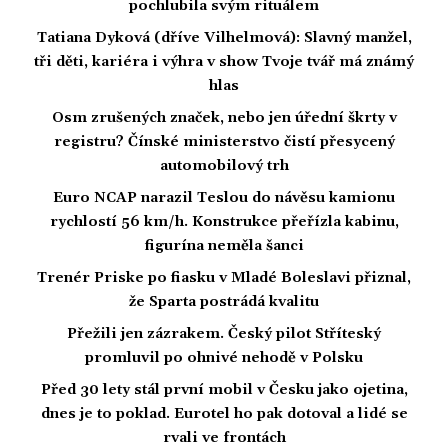
pochlubila svým rituálem
Tatiana Dyková (dříve Vilhelmová): Slavný manžel,
tři děti, kariéra i výhra v show Tvoje tvář má známý
hlas
Osm zrušených značek, nebo jen úřední škrty v
registru? Čínské ministerstvo čistí přesycený
automobilový trh
Euro NCAP narazil Teslou do návěsu kamionu
rychlostí 56 km/h. Konstrukce přeřízla kabinu,
figurína neměla šanci
Trenér Priske po fiasku v Mladé Boleslavi přiznal,
že Sparta postrádá kvalitu
Přežili jen zázrakem. Český pilot Stříteský
promluvil po ohnivé nehodě v Polsku
Před 30 lety stál první mobil v Česku jako ojetina,
dnes je to poklad. Eurotel ho pak dotoval a lidé se
rvali ve frontách