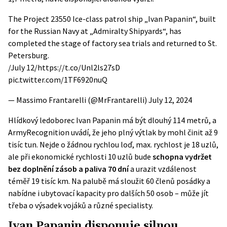
The Project 23550 Ice-class patrol ship „Ivan Papanin“, built
for the Russian Navy at „Admiralty Shipyards“, has
completed the stage of factory sea trials and returned to St.
Petersburg.
/July 12/
https://t.co/Unl2ls27sD
pic.twitter.com/1TF6920nuQ
— Massimo Frantarelli (@MrFrantarelli)
July 12, 2024
Hlídkový ledoborec Ivan Papanin má být dlouhý 114 metrů, a
ArmyRecognition
uvádí, že jeho plný výtlak by mohl činit až 9
tisíc tun. Nejde o žádnou rychlou loď, max. rychlost je 18 uzlů,
ale při ekonomické rychlosti 10 uzlů bude
schopna vydržet
bez doplnění zásob a paliva 70 dní
a urazit vzdálenost
téměř 19 tisíc km. Na palubě má sloužit 60 členů posádky a
nabídne i ubytovací kapacity pro dalších 50 osob – může jít
třeba o výsadek vojáků a různé specialisty.
Ivan Papanin disponuje silnou