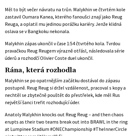
Měl to být večer návratu na trůn. Malykhin ve čtvrtém kole
zastavil Oumara Kanea, kterého fanoušci znají jako Reug
Reuga, a oplatil mu jedinou porážku kariéry. Jenže klidná
oslava se v Bangkoku nekonala.
Malykhin zápas ukončil v čase 1:54 čtvrtého kola. Tvrdou
pravačkou Reug Reugem výrazně otřásl, následovala série
úderů a rozhodčí Olivier Coste duel ukončil.
Rána, která rozhodla
Malykhin se po opatrnějším začátku dostával do zápasu
postupně. Reug Reug si držel vzdálenost, pracoval s kopy a
nechtěl se zbytečně pouštět do přestřelek, kde měl Rus
největší šanci trefit rozhodující úder.
Anatoly Malykhin knocks out Reug Reug – and then chaos
erupts as their two teams break out into BRAWL in the ring
at Lumpinee Stadium
#ONEChampionship
#TheInnerCircle