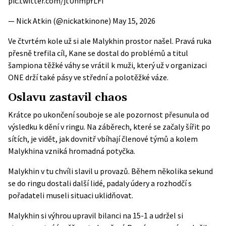
pic.twitter.com/jtUnmpYLFi
— Nick Atkin (@nickatkinone)
May 15, 2026
Ve čtvrtém kole už si ale Malykhin prostor našel. Pravá ruka
přesně trefila cíl, Kane se dostal do problémů a titul
šampiona těžké váhy se vrátil k muži, který už v organizaci
ONE drží také pásy ve střední a polotěžké váze.
Oslavu zastavil chaos
Krátce po ukončení souboje se ale pozornost přesunula od
výsledku k dění v ringu. Na záběrech, které se začaly šířit po
sítích, je vidět, jak dovnitř vbíhají členové týmů a kolem
Malykhina vzniká hromadná potyčka.
Malykhin v tu chvíli slavil u provazů. Během několika sekund
se do ringu dostali další lidé, padaly údery a rozhodčí s
pořadateli museli situaci uklidňovat.
Malykhin si výhrou upravil bilanci na 15-1 a udržel si