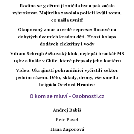
Rodina se 3 dětmi jí zničila byt a pak začala
vyhrožovat. Majitelka zavolala policii kvůli tomu,
co našla uvnitř
Okupovaný zmar a tvrdé represe: Rusové na
dobytých územích kradou děti. Hrozí kolaps
dodávek elektřiny i vody
Viliam Schrojf: žižkovský kluk, nejlepší brankář MS
1962 a finále v Chile, které přepsaly jeho kariéru
Video: Ukrajinští pohraničníci vyčistili sektor
jedním rázem. Dělo, sklady, drony, vše smetla
brigáda Ocelová Hranice
O kom se mluví - Osobnosti.cz
Andrej Babiš
Petr Pavel
Hana Zagorová