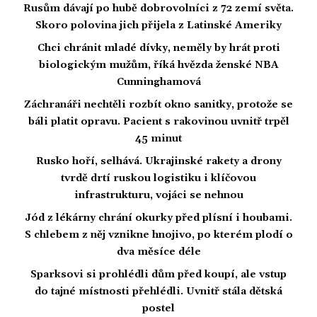
Rusům dávají po hubě dobrovolníci z 72 zemí světa.
Skoro polovina jich přijela z Latinské Ameriky
Chci chránit mladé dívky, neměly by hrát proti
biologickým mužům, říká hvězda ženské NBA
Cunninghamová
Záchranáři nechtěli rozbít okno sanitky, protože se
báli platit opravu. Pacient s rakovinou uvnitř trpěl
45 minut
Rusko hoří, selhává. Ukrajinské rakety a drony
tvrdě drtí ruskou logistiku i klíčovou
infrastrukturu, vojáci se nehnou
Jód z lékárny chrání okurky před plísní i houbami.
S chlebem z něj vznikne hnojivo, po kterém plodí o
dva měsíce déle
Sparksovi si prohlédli dům před koupí, ale vstup
do tajné místnosti přehlédli. Uvnitř stála dětská
postel