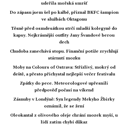
udeřila mořská smršť
Do zápasu jsem šel po kalbě, přiznal BKFC šampion
ve službách Oktagonu
Těsně před osmdesátkou strčí mladší kolegyně do
kapsy. Nejkrásnější outfity Jany Švandové berou
dech
Chudoba zanechává stopu. Finanční potíže zrychlují
stárnutí mozku
Moby na Colours of Ostrava: Střízlivý, mokrý od
deště, a přesto přichystal nejlepší večer festivalu
Zpátky do pece. Meteorologové upřesnili
předpověď počasí na víkend
Zásnuby v Londýně: Syn legendy Mekyho Žbirky
oznámil, že se žení
Oleokantal z olivového oleje chrání mozek myší, u
lidí zatím chybí důkaz