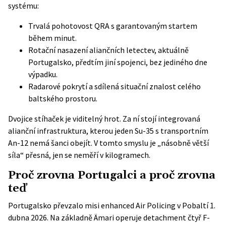
systému:
Trvalá pohotovost QRA s garantovaným startem
během minut.
Rotační nasazení aliančních letectev, aktuálně
Portugalsko, předtím jiní spojenci, bez jediného dne
výpadku.
Radarové pokrytí a sdílená situační znalost celého
baltského prostoru.
Dvojice stíhaček je viditelný hrot. Za ní stojí integrovaná
alianční infrastruktura, kterou jeden Su-35 s transportním
An-12 nemá šanci obejít. V tomto smyslu je „násobně větší
síla“ přesná, jen se neměří v kilogramech.
Proč zrovna Portugalci a proč zrovna
teď
Portugalsko převzalo misi enhanced Air Policing v Pobaltí 1.
dubna 2026. Na základně Ämari operuje
detachment čtyř F-