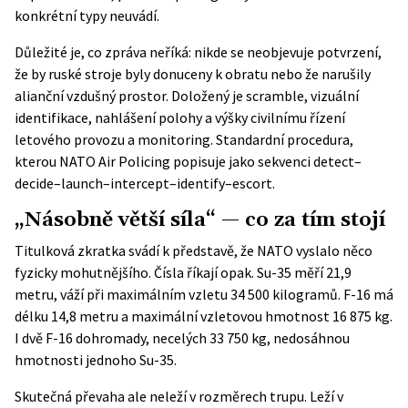
konkrétní typy neuvádí.
Důležité je, co zpráva neříká: nikde se neobjevuje potvrzení,
že by ruské stroje byly donuceny k obratu nebo že narušily
alianční vzdušný prostor. Doložený je scramble, vizuální
identifikace, nahlášení polohy a výšky civilnímu řízení
letového provozu a monitoring. Standardní procedura,
kterou
NATO Air Policing
popisuje jako sekvenci detect–
decide–launch–intercept–identify–escort.
„Násobně větší síla“ — co za tím stojí
Titulková zkratka svádí k představě, že NATO vyslalo něco
fyzicky mohutnějšího. Čísla říkají opak. Su-35 měří 21,9
metru, váží při maximálním vzletu 34 500 kilogramů. F-16 má
délku 14,8 metru a maximální vzletovou hmotnost 16 875 kg.
I dvě F-16 dohromady, necelých 33 750 kg, nedosáhnou
hmotnosti jednoho Su-35.
Skutečná převaha ale neleží v rozměrech trupu. Leží v