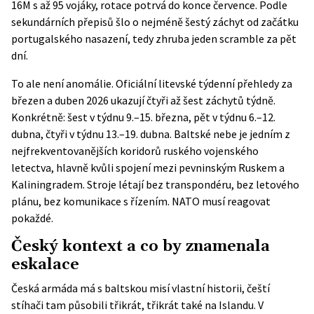
16M s až 95 vojáky
, rotace potrvá do konce července. Podle
sekundárních přepisů šlo o nejméně šestý záchyt od začátku
portugalského nasazení, tedy zhruba jeden scramble za pět
dní.
To ale není anomálie. Oficiální litevské týdenní přehledy za
březen a duben 2026 ukazují čtyři až šest záchytů týdně.
Konkrétně: šest v týdnu 9.–15. března, pět v týdnu 6.–12.
dubna, čtyři v týdnu 13.–19. dubna. Baltské nebe je jedním z
nejfrekventovanějších koridorů ruského vojenského
letectva, hlavně kvůli spojení mezi pevninským Ruskem a
Kaliningradem. Stroje létají bez transpondéru, bez letového
plánu, bez komunikace s řízením. NATO musí reagovat
pokaždé.
Český kontext a co by znamenala
eskalace
Česká armáda má s baltskou misí vlastní historii, čeští
stíhači tam působili třikrát, třikrát také na Islandu. V