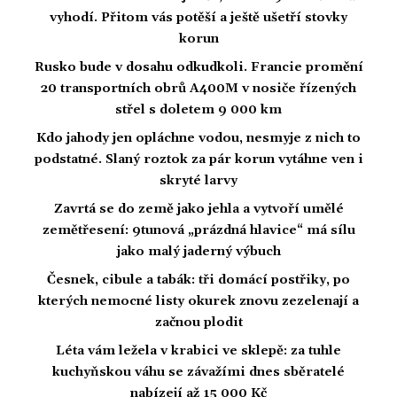
vyhodí. Přitom vás potěší a ještě ušetří stovky
korun
Rusko bude v dosahu odkudkoli. Francie promění
20 transportních obrů A400M v nosiče řízených
střel s doletem 9 000 km
Kdo jahody jen opláchne vodou, nesmyje z nich to
podstatné. Slaný roztok za pár korun vytáhne ven i
skryté larvy
Zavrtá se do země jako jehla a vytvoří umělé
zemětřesení: 9tunová „prázdná hlavice“ má sílu
jako malý jaderný výbuch
Česnek, cibule a tabák: tři domácí postřiky, po
kterých nemocné listy okurek znovu zezelenají a
začnou plodit
Léta vám ležela v krabici ve sklepě: za tuhle
kuchyňskou váhu se závažími dnes sběratelé
nabízejí až 15 000 Kč