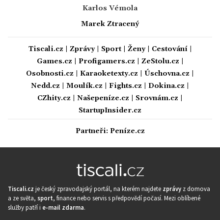
Karlos Vémola
Marek Ztracený
Tiscali.cz
|
Zprávy
|
Sport
|
Ženy
|
Cestování
|
Games.cz
|
Profigamers.cz
|
ZeStolu.cz
|
Osobnosti.cz
|
Karaoketexty.cz
|
Úschovna.cz
|
Nedd.cz
|
Moulík.cz
|
Fights.cz
|
Dokina.cz
|
CZhity.cz
|
Našepeníze.cz
|
Srovnám.cz
|
StartupInsider.cz
Partneři:
Peníze.cz
Tiscali.cz
je český zpravodajský portál, na kterém najdete
zprávy
z domova
a ze světa,
sport
, finance nebo servis s předpovědí počasí. Mezi oblíbené
služby patří i
e-mail zdarma
.