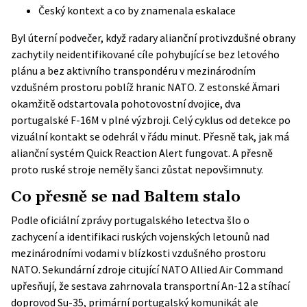
Český kontext a co by znamenala eskalace
Byl úterní podvečer, když radary alianční protivzdušné obrany
zachytily neidentifikované cíle pohybující se bez letového
plánu a bez aktivního transpondéru v mezinárodním
vzdušném prostoru poblíž hranic NATO. Z estonské Ämari
okamžitě odstartovala pohotovostní dvojice, dva
portugalské F-16M v plné výzbroji. Celý cyklus od detekce po
vizuální kontakt se odehrál v řádu minut. Přesně tak, jak má
alianční systém Quick Reaction Alert fungovat. A přesně
proto ruské stroje neměly šanci zůstat nepovšimnuty.
Co přesně se nad Baltem stalo
Podle
oficiální zprávy portugalského letectva
šlo o
zachycení a identifikaci ruských vojenských letounů nad
mezinárodními vodami v blízkosti vzdušného prostoru
NATO. Sekundární zdroje citující NATO Allied Air Command
upřesňují, že sestava zahrnovala transportní An-12 a stíhací
doprovod Su-35, primární portugalský komunikát ale