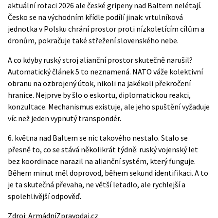
aktuální rotaci 2026 ale české gripeny nad Baltem nelétají.
Česko se na východním křídle podílí jinak: vrtulníková
jednotka v Polsku chrání prostor proti nízkoletícím cílům a
dronům, pokračuje také střežení slovenského nebe.
A co kdyby ruský stroj alianční prostor skutečně narušil?
Automatický článek 5 to neznamená. NATO váže kolektivní
obranu na ozbrojený útok, nikoli na jakékoli překročení
hranice. Nejprve by šlo o eskortu, diplomatickou reakci,
konzultace. Mechanismus existuje, ale jeho spuštění vyžaduje
víc než jeden vypnutý transpondér.
6. května nad Baltem se nic takového nestalo. Stalo se
přesně to, co se stává několikrát týdně: ruský vojenský let
bez koordinace narazil na alianční systém, který funguje.
Během minut měl doprovod, během sekund identifikaci. A to
je ta skutečná převaha, ne větší letadlo, ale rychlejší a
spolehlivější odpověď.
Zdroj:
ArmádníZpravodaj.cz