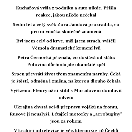
Kuchařová vyšla z podniku a auto nikde. Přišla
reakce, jakou nikdo nečekal
Sedm let a celý svět: Zora Jandová prozradila, co
pro ni vnučka skutečně znamená
Byl jsem celý od krve, měl jsem strach, vylíčil
Vémola dramatické krmení lvů
Petra Černocká přiznala, co dostává od státu:
Polovina důchodu jde okamžitě zpět
Srpen převrátí život třem znamením naruby. Čeká
je štěstí, odměna i změna, na kterou dlouho čekala
Vyřízeno: Fleury už si stihl s Muradovem domluvit
odvetu
Ukrajina chystá sci-fi přepravu vojáků na frontu,
Rusové ji neuslyší. Létající motorky a „aerobuginy“
jsou za rohem
V krabici od televize je věc, kterou 9 z 10 Čechů