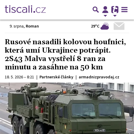
29°C
9. srpna
,
Roman
Rusové nasadili kolovou houfnici,
která umí Ukrajince potrápit.
2S43 Malva vystřelí 8 ran za
minutu a zasáhne na 50 km
18. 5. 2026 – 8:21
|
Partnerské články
|
armadnizpravodaj.cz