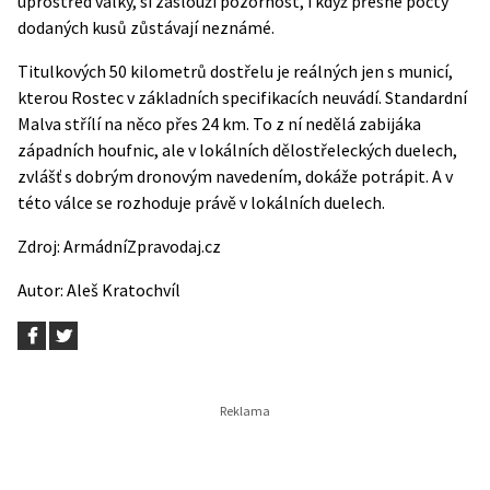
uprostřed války, si zaslouží pozornost, i když přesné počty
dodaných kusů zůstávají neznámé.
Titulkových 50 kilometrů dostřelu je reálných jen s municí,
kterou Rostec v základních specifikacích neuvádí. Standardní
Malva střílí na něco přes 24 km. To z ní nedělá zabijáka
západních houfnic, ale v lokálních dělostřeleckých duelech,
zvlášť s dobrým dronovým navedením, dokáže potrápit. A v
této válce se rozhoduje právě v lokálních duelech.
Zdroj:
ArmádníZpravodaj.cz
Autor:
Aleš Kratochvíl