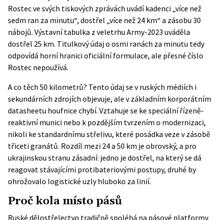
Rostec ve svých tiskových zprávách
uvádí kadenci „více než
sedm ran za minutu“, dostřel „více než 24 km“ a zásobu 30
nábojů. Výstavní tabulka z veletrhu Army-2023 uváděla
dostřel 25 km. Titulkový údaj o osmi ranách za minutu tedy
odpovídá horní hranici oficiální formulace, ale přesné číslo
Rostec nepoužívá.
A co těch 50 kilometrů? Tento údaj se v ruských médiích i
sekundárních zdrojích objevuje, ale v základním korporátním
datasheetu houfnice chybí. Vztahuje se ke speciální řízeně-
reaktivní munici nebo k pozdějším tvrzením o modernizaci,
nikoli ke standardnímu střelivu, které posádka veze v zásobě
třiceti granátů. Rozdíl mezi 24 a 50 km je obrovský, a pro
ukrajinskou stranu zásadní: jedno je dostřel, na který se dá
reagovat stávajícími protibateriovými postupy, druhé by
ohrožovalo logistické uzly hluboko za linií.
Proč kola místo pásů
Ruské dělostřelectvo tradičně spoléhá na pásové platformy.