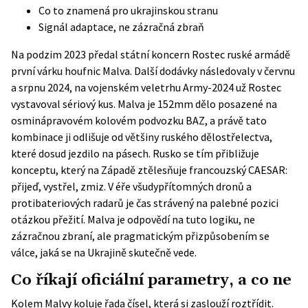
Co to znamená pro ukrajinskou stranu
Signál adaptace, ne zázračná zbraň
Na podzim 2023 předal státní koncern Rostec ruské armádě
první várku houfnic Malva. Další dodávky následovaly v červnu
a srpnu 2024, na vojenském veletrhu Army-2024 už Rostec
vystavoval sériový kus. Malva je 152mm dělo posazené na
osminápravovém kolovém podvozku BAZ, a právě tato
kombinace ji odlišuje od většiny ruského dělostřelectva,
které dosud jezdilo na pásech. Rusko se tím přibližuje
konceptu, který na Západě ztělesňuje francouzský CAESAR:
přijeď, vystřel, zmiz. V éře všudypřítomných dronů a
protibateriových radarů je čas strávený na palebné pozici
otázkou přežití. Malva je odpovědí na tuto logiku, ne
zázračnou zbraní, ale pragmatickým přizpůsobením se
válce, jaká se na Ukrajině skutečně vede.
Co říkají oficiální parametry, a co ne
Kolem Malvy koluje řada čísel, která si zaslouží roztřídit.