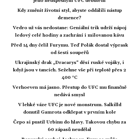
jeho neúspěšným UFC debutem
Kdy změnit životní styl, abyste oddálili nástup
demence?
Vedro už vás nedostane: Geniální trik udrží nápoj
ledový celé hodiny a zachrání i milovanou kávu
Před 14 dny čelil Furymu. Teď Polák dostal výprask
od šesti soupeřů
Ukrajinský drak „Dracarys“ děsí ruské vojáky, i
když jsou v tancích. Sežehne vše při teplotě přes 2
400 °C
Verhoeven má jasno. Přestup do UFC mu finančně
nedává smysl
V lehké váze UFC je nové monstrum. Salkilld
donutil Gamrota odklepat v prvním kole
Čepo si pustil Urbinu do hlavy. Takovou chybu za
60 zápasů neudělal