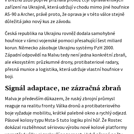
zařízení na Ukrajině
, která udržují v chodu mimo jiné houfnice
AS-90 a Archer, právě proto, že oprava je v této válce stejně
důležitá jako nový kus ze závodu.
Česká republika na Ukrajinu rovněž dodala samohybné
houfnice v rámci vojenské pomoci přesahující šest miliard
korun. Německo zásobuje Ukrajinu systémy PzH 2000.
Západní odpovědí na Malvu tedy není jedna konkrétní zbraň,
ale ekosystém: průzkumné drony, protibateriové radary,
přesná munice a logistika, která udržuje vlastní houfnice v
boji.
Signál adaptace, ne zázračná zbraň
Malva je především důkazem, že ruský zbrojní průmysl
reaguje na realitu fronty. Válka dronů a protibateriového
boje vyžaduje mobilitu, krátké palebné okno a rychlý odjezd.
Pásové kolosy typu Msta-S tuto logiku plní hůř. Že Rostec
dokázal rozběhnout sériovou výrobu nové kolové platformy