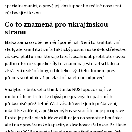
speciální municí, a právě její dostupnost a reálné nasazení
zůstávají otázkou.
Co to znamená pro ukrajinskou
stranu
Malva sama o sobě nemění poměr sil. Není to kvalitativní
skok, ale kvantitativní a taktický posun: ruské dělostřelectvo
získává platformu, která je těžší zasáhnout protibateriovou
palbou. Pro ukrajinské síly to znamená ještě větší tlak na
zkrácení reakční doby, od detekce výstřelu dronem přes
přenos souřadnic až po vlastní palebnou odpověď.
Analytici z britského think-tanku RUSI upozorňují, že
mobilní dělostřelectvo bývá při správných opatřeních
překvapivě přežitelné: část zásahů vede jen k poškození,
nikoli ke zničení, a poškozený kus se vrací do boje po opravě.
Proto je podle nich klíčové cílit nejen na samotné houfnice,
ale i na opravárenské kapacity a zásobovací řetězce. Británie
v březnu 2026
poprvé přiznala provoz čtyř opravárenských