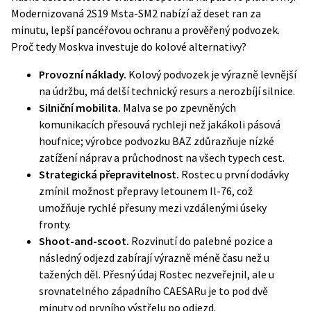
Modernizovaná 2S19 Msta-SM2 nabízí až deset ran za
minutu, lepší pancéřovou ochranu a prověřený podvozek.
Proč tedy Moskva investuje do kolové alternativy?
Provozní náklady.
Kolový podvozek je výrazně levnější
na údržbu, má delší technický resurs a nerozbíjí silnice.
Silniční mobilita.
Malva se po zpevněných
komunikacích přesouvá rychleji než jakákoli pásová
houfnice;
výrobce podvozku BAZ
zdůrazňuje nízké
zatížení náprav a průchodnost na všech typech cest.
Strategická přepravitelnost.
Rostec u první dodávky
zmínil možnost přepravy letounem Il-76, což
umožňuje rychlé přesuny mezi vzdálenými úseky
fronty.
Shoot-and-scoot.
Rozvinutí do palebné pozice a
následný odjezd zabírají výrazně méně času než u
tažených děl. Přesný údaj Rostec nezveřejnil, ale u
srovnatelného západního CAESARu je to pod dvě
minuty od prvního výstřelu po odjezd.