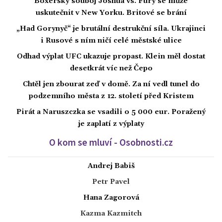
Boxerský souboj Joshua vs. Fury se může
uskutečnit v New Yorku. Britové se brání
„Had Gorynyč“ je brutální destrukční síla. Ukrajinci
i Rusové s ním ničí celé městské ulice
Odhad výplat UFC ukazuje propast. Klein měl dostat
desetkrát víc než Čepo
Chtěl jen zbourat zeď v domě. Za ní vedl tunel do
podzemního města z 12. století před Kristem
Pirát a Naruszczka se vsadili o 5 000 eur. Poražený
je zaplatí z výplaty
O kom se mluví - Osobnosti.cz
Andrej Babiš
Petr Pavel
Hana Zagorová
Kazma Kazmitch