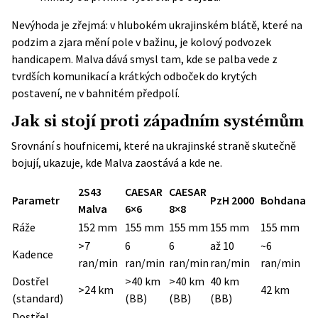
Nevýhoda je zřejmá: v hlubokém ukrajinském blátě, které na
podzim a zjara mění pole v bažinu, je kolový podvozek
handicapem. Malva dává smysl tam, kde se palba vede z
tvrdších komunikací a krátkých odboček do krytých
postavení, ne v bahnitém předpolí.
Jak si stojí proti západním systémům
Srovnání s houfnicemi, které na ukrajinské straně skutečně
bojují, ukazuje, kde Malva zaostává a kde ne.
2S43
CAESAR
CAESAR
Parametr
PzH 2000
Bohdana
Malva
6×6
8×8
Ráže
152 mm
155 mm
155 mm
155 mm
155 mm
>7
6
6
až 10
~6
Kadence
ran/min
ran/min
ran/min
ran/min
ran/min
Dostřel
>40 km
>40 km
40 km
>24 km
42 km
(standard)
(BB)
(BB)
(BB)
Dostřel