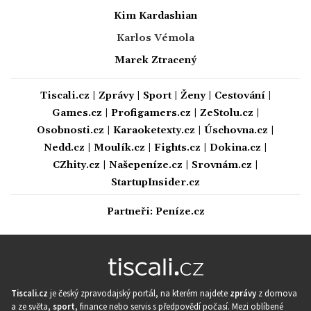
Kim Kardashian
Karlos Vémola
Marek Ztracený
Tiscali.cz
|
Zprávy
|
Sport
|
Ženy
|
Cestování
|
Games.cz
|
Profigamers.cz
|
ZeStolu.cz
|
Osobnosti.cz
|
Karaoketexty.cz
|
Úschovna.cz
|
Nedd.cz
|
Moulík.cz
|
Fights.cz
|
Dokina.cz
|
CZhity.cz
|
Našepeníze.cz
|
Srovnám.cz
|
StartupInsider.cz
Partneři:
Peníze.cz
Tiscali.cz
je český zpravodajský portál, na kterém najdete
zprávy
z domova
a ze světa,
sport
, finance nebo servis s předpovědí počasí. Mezi oblíbené