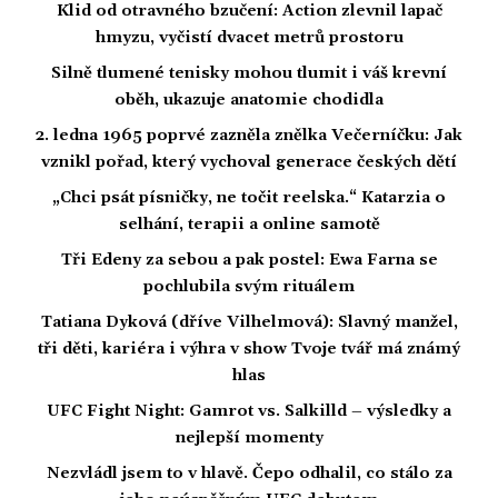
Klid od otravného bzučení: Action zlevnil lapač
hmyzu, vyčistí dvacet metrů prostoru
Silně tlumené tenisky mohou tlumit i váš krevní
oběh, ukazuje anatomie chodidla
2. ledna 1965 poprvé zazněla znělka Večerníčku: Jak
vznikl pořad, který vychoval generace českých dětí
„Chci psát písničky, ne točit reelska.“ Katarzia o
selhání, terapii a online samotě
Tři Edeny za sebou a pak postel: Ewa Farna se
pochlubila svým rituálem
Tatiana Dyková (dříve Vilhelmová): Slavný manžel,
tři děti, kariéra i výhra v show Tvoje tvář má známý
hlas
UFC Fight Night: Gamrot vs. Salkilld – výsledky a
nejlepší momenty
Nezvládl jsem to v hlavě. Čepo odhalil, co stálo za