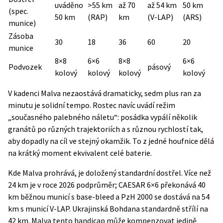
uváděno
>55 km
až 70
až 54 km
50 km
(spec.
50 km
(RAP)
km
(V-LAP)
(ARS)
munice)
Zásoba
30
18
36
60
20
munice
8×8
6×6
8×8
6×6
Podvozek
pásový
kolový
kolový
kolový
kolový
V kadenci Malva nezaostává dramaticky, sedm plus ran za
minutu je solidní tempo. Rostec navíc uvádí režim
„současného palebného náletu“: posádka vypálí několik
granátů po různých trajektoriích a s různou rychlostí tak,
aby dopadly na cíl ve stejný okamžik. To z jedné houfnice dělá
na krátký moment ekvivalent celé baterie.
Kde Malva prohrává, je doložený standardní dostřel. Více než
24 km je v roce 2026 podprůměr;
CAESAR 6×6 překonává 40
km
běžnou municí s base-bleed a
PzH 2000 se dostává na 54
km
s municí V-LAP. Ukrajinská Bohdana standardně střílí na
42 km. Malva tento handicap může kompenzovat jedině