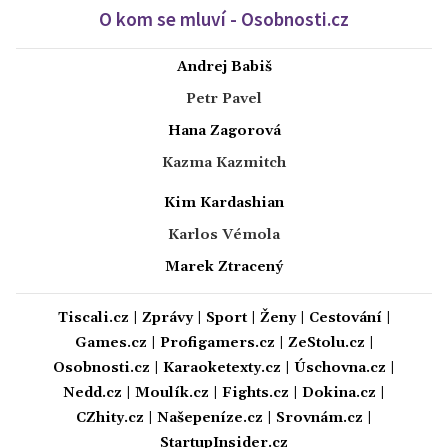
O kom se mluví - Osobnosti.cz
Andrej Babiš
Petr Pavel
Hana Zagorová
Kazma Kazmitch
Kim Kardashian
Karlos Vémola
Marek Ztracený
Tiscali.cz
|
Zprávy
|
Sport
|
Ženy
|
Cestování
|
Games.cz
|
Profigamers.cz
|
ZeStolu.cz
|
Osobnosti.cz
|
Karaoketexty.cz
|
Úschovna.cz
|
Nedd.cz
|
Moulík.cz
|
Fights.cz
|
Dokina.cz
|
CZhity.cz
|
Našepeníze.cz
|
Srovnám.cz
|
StartupInsider.cz