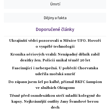
Úmrtí
Dějiny a fakta
Doporučené články
Ukrajinští vědci pozorovali u Měsíce UFO. Hovoří
o vyspělé technologii
Kronika sériových vrahů: Nenápadný dělník zabil
desítky žen. Policii unikal téměř 20 let
Fascinující i nebezpečná. U pobřeží Chorvatska
udeřila mořská smršť
Do zápasu jsem šel po kalbě, přiznal BKFC šampion
ve službách Oktagonu
Těsně před osmdesátkou strčí mladší kolegyně do
kapsy. Nejkrásnější outfity Jany Švandové berou
dech