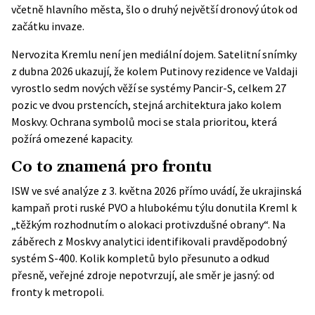
včetně hlavního města, šlo o druhý největší dronový útok od
začátku invaze.
Nervozita Kremlu není jen mediální dojem. Satelitní snímky
z dubna 2026 ukazují, že kolem Putinovy rezidence ve Valdaji
vyrostlo sedm nových věží se systémy Pancir-S, celkem 27
pozic ve dvou prstencích,
stejná architektura jako kolem
Moskvy
. Ochrana symbolů moci se stala prioritou, která
požírá omezené kapacity.
Co to znamená pro frontu
ISW ve své analýze z 3. května 2026 přímo uvádí, že ukrajinská
kampaň proti ruské PVO a hlubokému týlu donutila Kreml k
„těžkým rozhodnutím o alokaci protivzdušné obrany“. Na
záběrech z Moskvy analytici identifikovali pravděpodobný
systém S-400. Kolik kompletů bylo přesunuto a odkud
přesně, veřejné zdroje nepotvrzují, ale směr je jasný: od
fronty k metropoli.