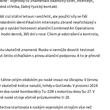
jasně“. Vojensky to znamenalo okamžitý vzlet, intercept,
ádná střelba, žádný fyzický kontakt.
izí státní letoun i sestřelit, ale použití síly se řídí
andardním identifikačním interceptu zbraně nepřicházejí v
je o vyslání hotovosti alianční Combined Air Operations
 hodin denně, 365 dní v roce. Cílem je odstrašení a kontrola,
tu skutečně znamená: Rusko si nemůže dovolit testovat
ut čelilo stíhačkám s plnou alianční podporou. A to je přesně
e táhne celým obdobím po ruské invazi na Ukrajinu. V červnu
 skutečně krátce narušil, tehdy u Gotlandu. V prosinci 2024
em dva ruské bombardéry Tu-22M s eskortou dvou Su-27. V
čně ruské stroje včetně průzkumného Il-20.
letectva startovala k ruským vojenským strojům více než