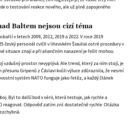
 jde o testování reakce nového, ale už plně zapojeného
nad Baltem nejsou cizí téma
baltí v letech 2009, 2012, 2019 a 2022. V roce 2019
 český personál cvičil v litevském Šiauliai ostré procedury v
ové situace znají a při aliančním nasazení je řešit mohou.
 vzdušný prostor nevyplývá. Ale trend, který za ním stojí, je
přesunu Gripenů z Čáslavi kvůli výluce zdůraznila, že nesmí
tovostní systém NATO funguje jako řetěz, a každý článek
. Byl to další bod v sérii, která testuje, jak rychle a
O reagovat. Odpověď zatím zní: dostatečně rychle. Otázka
bezchybná.