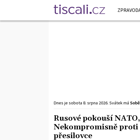
ZPRAVODA
Dnes je
sobota
8. srpna
2026
.
Svátek má
Sobě
Rusové pokouší NATO, z
Nekompromisně proti n
přesilovce