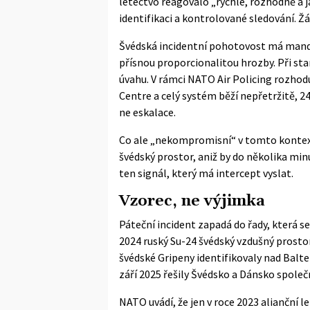
letectvo reagovalo „rychle, rozhodně a 
identifikaci a kontrolované sledování. Ž
Švédská incidentní pohotovost má mandát c
přísnou proporcionalitou hrozby. Při st
úvahu. V rámci
NATO Air Policing
rozhodu
Centre a celý systém běží nepřetržitě, 24
ne eskalace.
Co ale „nekompromisní“ v tomto kontex
švédský prostor, aniž by do několika min
ten signál, který má intercept vyslat.
Vzorec, ne výjimka
Páteční incident zapadá do řady, která s
2024 ruský Su-24 švédský vzdušný prostor
švédské Gripeny identifikovaly nad Balt
září 2025 řešily Švédsko a Dánsko spole
NATO uvádí, že jen v roce 2023 alianční 