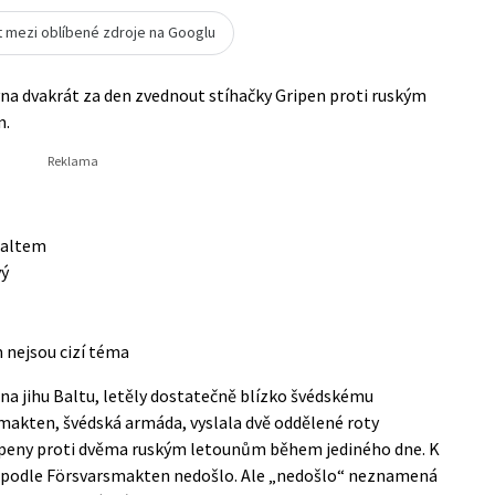
t mezi oblíbené zdroje na Googlu
vna dvakrát za den zvednout stíhačky Gripen proti ruským
m.
 Baltem
ý
 nejsou cizí téma
4 na jihu Baltu, letěly dostatečně blízko švédskému
makten, švédská armáda, vyslala dvě oddělené roty
ripeny proti dvěma ruským letounům během jediného dne. K
 podle
Försvarsmakten
nedošlo. Ale „nedošlo“ neznamená