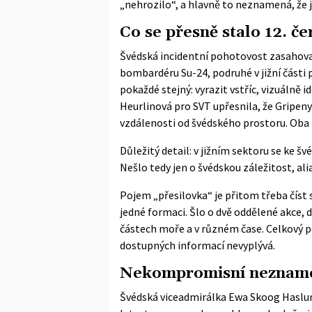
„nehrozilo“, a hlavně to neznamená, že j
Co se přesně stalo 12. č
Švédská incidentní pohotovost zasahoval
bombardéru Su-24, podruhé v jižní části 
pokaždé stejný: vyrazit vstříc, vizuálně 
Heurlinová pro
SVT
upřesnila, že Gripeny
vzdálenosti od švédského prostoru. Oba 
Důležitý detail: v jižním sektoru se ke š
Nešlo tedy jen o švédskou záležitost, al
Pojem „přesilovka“ je přitom třeba číst 
jedné formaci. Šlo o dvě oddělené akce,
částech moře a v různém čase. Celkový p
dostupných informací nevyplývá.
Nekompromisní nezname
Švédská viceadmirálka Ewa Skoog Haslum