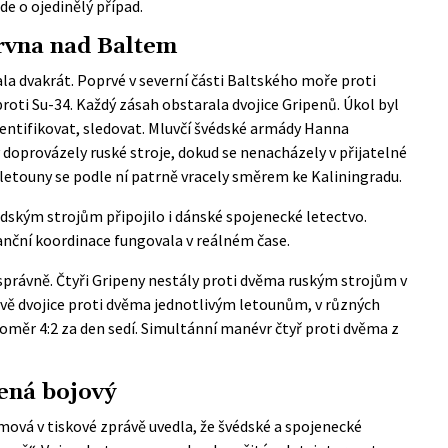
de o ojedinělý případ.
ervna nad Baltem
a dvakrát. Poprvé v severní části Baltského moře proti
proti Su-34. Každý zásah obstarala dvojice Gripenů. Úkol byl
identifikovat, sledovat. Mluvčí švédské armády Hanna
 doprovázely ruské stroje, dokud se nenacházely v přijatelné
letouny se podle ní patrně vracely směrem ke Kaliningradu.
védským strojům připojilo i dánské spojenecké letectvo.
ianční koordinace fungovala v reálném čase.
správně. Čtyři Gripeny nestály proti dvěma ruským strojům v
 dvě dvojice proti dvěma jednotlivým letounům, v různých
oměr 4:2 za den sedí. Simultánní manévr čtyř proti dvěma z
ná bojový
ová v tiskové zprávě uvedla, že švédské a spojenecké