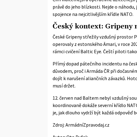
právě do jeho blízkosti. Nejde o náhodu,
spojence na nejcitlivějším křídle NATO.
Český kontext: Gripeny 
České Gripeny střežily vzdušný prostor Po
operovaly z estonského Ämari, v roce 2025
rámci cvičení Baltic Eye. Čeští piloti tak
Přímý dopad pátečního incidentu na český
důvodem, proč i Armáda ČR při dočasném 
dojít k narušení aliančních závazků. Ho
musí držet.
12. červen nad Baltem nebyl vzdušný souboj
koordinovaně dokáže severní křídlo NAT
je, jak dlouho vydrží být každá odpověď 
Zdroj:
ArmádníZpravodaj.cz
Autor:
Oto Dufek