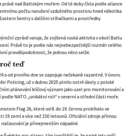
la právě nad Baltským mořem. Od té doby čísla podle aliance
edentnímu počtu narušení vzdušného prostoru hned několika
Eastern Sentry s dalšími stíhačkami a prostředky
roční zprávě varuje, že zvýšená ruská aktivita v okolí Baltu
cení. Právě to je podle nás nejnebezpečnější rozměr celého
tivní pravděpodobnost, že jednou něco selže.
roč teď
4 a od prvního dne se zapojuje nečekaně razantně. V únoru
ir Policing, už v dubnu 2025 plnilo ostré úkoly z polské
nčním plánování klíčový význam jako uzel pro monitorování a
 podle NATO „unikátní roli“ v severní a střední části moře.
amstein Flag 26, které od 8. do 19. června probíhalo ve
ti 19 zemí a více než 150 letounů. Oficiální zdroje přímou
le načasování je přinejmenším nápadné.
e Švédsko pro alianci, tím logičtější je, že ruské lety míří