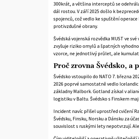
300krát, a většina interceptů se odehrá
dál rostou. V září 2025 došlo k bezprec
spojenců, což vedlo ke spuštění operace 
protivzdušné obrany.
Švédská vojenská rozvědka MUST ve své vý
zvyšuje riziko omylů a špatných vyhodno
vzorce, ne jednotlivý průlet, ale kumula
Proč zrovna Švédsko, a p
Švédsko vstoupilo do NATO 7. března 202
2026 poprvé samostatně vedlo Icelandic A
základny Malbork. Gotland získal v alia
logistiku v Baltu. Švédsko s Finskem mají
Incident navíc přišel uprostřed cvičení R
Švédsku, Finsku, Norsku a Dánsku za účas
souvislost s ruskými lety nepotvrzují. A
Čím viditelnější a operativně užitečnější j