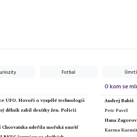
uriozity
Fotbal
Úmrtí
O kom se mlu
íce UFO. Hovoří o vyspělé technologii
Andrej Babiš
 dělník zabil desítky žen. Policii
Petr Pavel
Hana Zagorov
ží Chorvatska udeřila mořská smršť
Kazma Kazmi