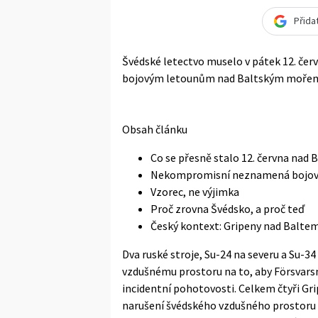
Přida
Švédské letectvo muselo v pátek 12. čer
bojovým letounům nad Baltským moře
Obsah článku
Co se přesně stalo 12. června nad
Nekompromisní neznamená bojov
Vzorec, ne výjimka
Proč zrovna Švédsko, a proč teď
Český kontext: Gripeny nad Baltem
Dva ruské stroje, Su-24 na severu a Su-3
vzdušnému prostoru na to, aby Försvars
incidentní pohotovosti. Celkem čtyři G
narušení švédského vzdušného prostoru