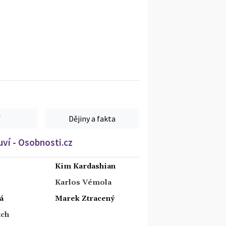
Dějiny a fakta
ví - Osobnosti.cz
Kim Kardashian
Karlos Vémola
á
Marek Ztracený
tch