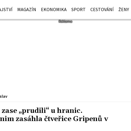
JSTVÍ
MAGAZÍN
EKONOMIKA
SPORT
CESTOVÁNÍ
ŽENY
slav
ase „prudili“ u hranic.
im zasáhla čtveřice Gripenů v