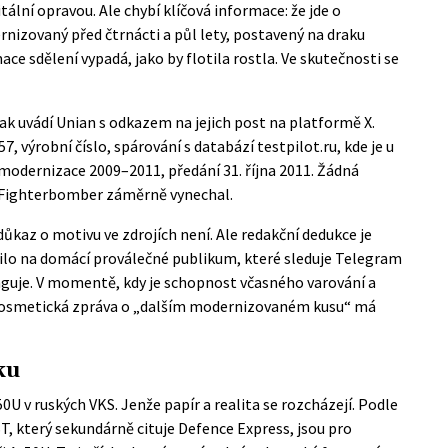
tální opravou. Ale chybí klíčová informace: že jde o
rnizovaný před čtrnácti a půl lety, postavený na draku
ace sdělení vypadá, jako by flotila rostla. Ve skutečnosti se
jak uvádí
Unian
s odkazem na jejich post na platformě X.
7, výrobní číslo, spárování s databází
testpilot.ru
, kde je u
 modernizace 2009–2011, předání 31. října 2011. Žádná
co Fighterbomber záměrně vynechal.
kaz o motivu ve zdrojích není. Ale redakční dedukce je
ílilo na domácí proválečné publikum, které sleduje Telegram
unguje. V momentě, kdy je schopnost včasného varování a
i kosmetická zpráva o „dalším modernizovaném kusu“ má
ku
0U v ruských VKS. Jenže papír a realita se rozcházejí. Podle
T, který sekundárně cituje
Defence Express
, jsou pro