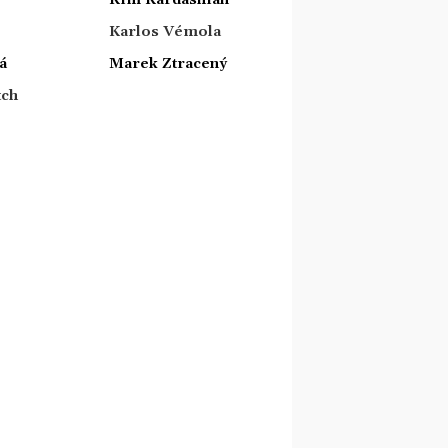
Karlos Vémola
á
Marek Ztracený
tch