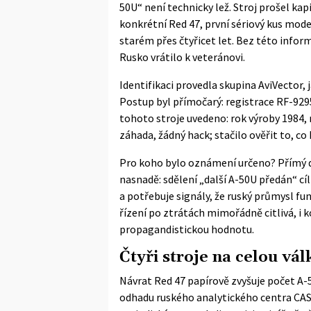
50U“ není technicky lež. Stroj prošel kapi
konkrétní Red 47, první sériový kus mode
starém přes čtyřicet let. Bez této inform
Rusko vrátilo k veteránovi.
Identifikaci provedla skupina AviVector, 
Postup byl přímočarý: registrace RF-9295
tohoto stroje uvedeno: rok výroby 1984,
záhada, žádný hack; stačilo ověřit to, 
Pro koho bylo oznámení určeno? Přímý dů
nasnadě: sdělení „další A-50U předán“ c
a potřebuje signály, že ruský průmysl f
řízení po ztrátách mimořádně citlivá, 
propagandistickou hodnotu.
Čtyři stroje na celou vál
Návrat Red 47 papírově zvyšuje počet A-5
odhadu ruského analytického centra CAS