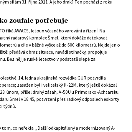
ným silám 31. října 2011. A jeho drak? Ten pochází z roku
sko zoufale potřebuje
TO říká AWACS, letoun včasného varování a řízení. Na
hutný radarový komplex Šmel, který dokáže detekovat
ilometrů a cíle v běžné výšce až do 600 kilometrů. Nejde jen o
iště: předává obraz situace, navádí stíhačky, propojuje
. Bez něj je ruské letectvo v podstatě slepé za
bolestivé. 14. ledna ukrajinská rozvědka
GUR
potvrdila
erace; zasažen byl i velitelský Il-22M, který ještě dokázal
23. února, přišel druhý zásah, A-50U u Primorsko-Achtarsku.
adaru Šmel v 18:45, potvrzení přes radiový odposlech eskorty
ti týdnů.
 tom, co neřekla. „Další odkapitálený a modernizovaný A-