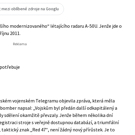
t mezi oblíbené zdroje na Googlu
šího modernizovaného“ létajícího radaru A-50U. Jenže jde o
říjnu 2011.
 potřebuje
ruském vojenském Telegramu objevila zpráva, která měla
erbomber napsal: „Vojskům byl předán další odkapitálený a
y sdělení okamžitě převzaly. Jenže během několika dní
egistraci stroje s veřejně dostupnou databází, a triumfální
taktický znak „Red 47″, není žádný nový přírůstek. Je to