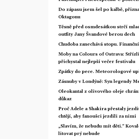
Do zápasu jsem šel po kalbě, přiz
Oktagonu
Těsně před osmdesátkou strčí mlad
outfity Jany Švandové berou dech
Chudoba zanechává stopu. Finanční 
Moby na Colours of Ostrava: Střízl
přichystal nejlepší večer festivalu
Zpátky do pece. Meteorologové upř
Zásnuby v Londýně: Syn legendy Me
Oleokantal z olivového oleje chrán
důkaz
Proč Adele a Shakira přestaly jezdit
chtějí, aby fanoušci jezdili za nimi
„Slavím, že nebudu mít děti." Koval
litovat prý nebude