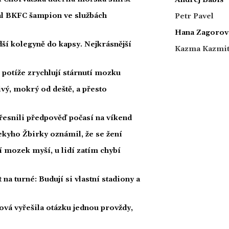
nal BKFC šampion ve službách
Petr Pavel
Hana Zagorov
ší kolegyně do kapsy. Nejkrásnější
Kazma Kazmi
potíže zrychlují stárnutí mozku
ivý, mokrý od deště, a přesto
esnili předpověď počasí na víkend
kyho Žbirky oznámil, že se žení
í mozek myší, u lidí zatím chybí
 na turné: Budují si vlastní stadiony a
ová vyřešila otázku jednou provždy,