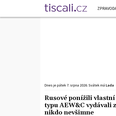
ZPRAVODA
Dnes je
pátek
7. srpna
2026
.
Svátek má
Lada
Rusové ponížili vlastní
typu AEW&C vydávali za
nikdo nevšimne