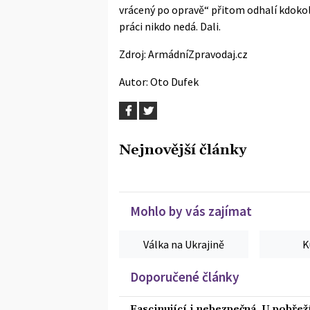
vrácený po opravě“ přitom odhalí kdokoli, 
práci nikdo nedá. Dali.
Zdroj:
ArmádníZpravodaj.cz
Autor:
Oto Dufek
Nejnovější články
Mohlo by vás zajímat
Válka na Ukrajině
K
Doporučené články
Fascinující i nebezpečná. U pobře