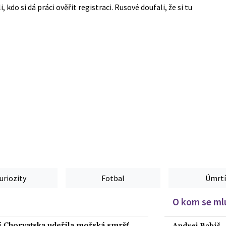
kdo si dá práci ověřit registraci. Rusové doufali, že si tu
uriozity
Fotbal
Úmrtí
O kom se mlu
ží Chorvatska udeřila mořská smršť
Andrej Babiš