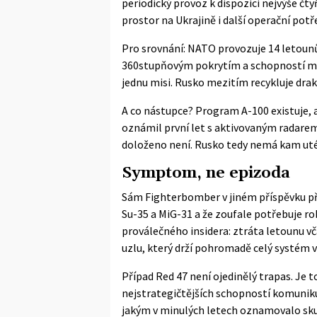
periodický provoz k dispozici nejvýše čty
prostor na Ukrajině i další operační potř
Pro srovnání: NATO provozuje 14 letounů
360stupňovým pokrytím a schopností mon
jednu misi. Rusko mezitím recykluje drak
A co nástupce? Program A-100 existuje, a
oznámil první let s aktivovaným radarem.
doloženo není. Rusko tedy nemá kam uté
Symptom, ne epizoda
Sám Fighterbomber v jiném příspěvku při
Su-35 a MiG-31 a že zoufale potřebuje ro
proválečného insidera: ztráta letounu vč
uzlu, který drží pohromadě celý systém 
Případ Red 47 není ojedinělý trapas. Je 
nejstrategičtějších schopností komunik
jakým v minulých letech oznamovalo sku