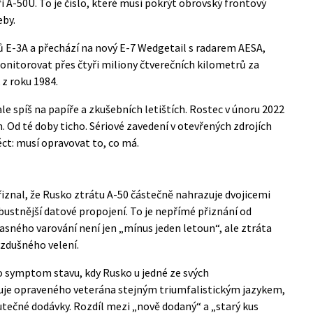
ři A-50U. To je číslo, které musí pokrýt obrovský frontový
eby.
 E-3A a přechází na nový E-7 Wedgetail s radarem AESA,
itorovat přes čtyři miliony čtverečních kilometrů za
 z roku 1984.
le spíš na papíře a zkušebních letištích. Rostec v únoru 2022
 Od té doby ticho. Sériové zavedení v otevřených zdrojích
ct: musí opravovat to, co má.
znal, že Rusko ztrátu A-50 částečně nahrazuje dvojicemi
bustnější datové propojení. To je nepřímé přiznání od
asného varování není jen „mínus jeden letoun“, ale ztráta
vzdušného velení.
to symptom stavu, kdy Rusko u jedné ze svých
uje opraveného veterána stejným triumfalistickým jazykem,
tečné dodávky. Rozdíl mezi „nově dodaný“ a „starý kus