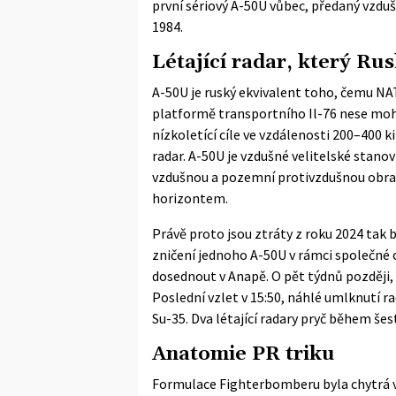
první sériový A-50U vůbec, předaný vzduš
1984.
Létající radar, který Ru
A-50U je ruský ekvivalent toho, čemu NA
platformě transportního Il-76 nese mo
nízkoletící cíle ve vzdálenosti 200–400 k
radar. A-50U je vzdušné velitelské stanov
vzdušnou a pozemní protivzdušnou obranu
horizontem.
Právě proto jsou ztráty z roku 2024 tak 
zničení jednoho A-50U v rámci společné op
dosednout v Anapě. O pět týdnů později, 
Poslední vzlet v 15:50, náhlé umlknutí r
Su-35. Dva létající radary pryč během šes
Anatomie PR triku
Formulace Fighterbomberu byla chytrá v