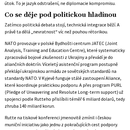
útok. To je jazyk odstrašení, ne diplomacie kompromisu.
Co se děje pod politickou hladinou
Zatímco politická debata stojí, technická integrace běží. A
právě ta dělá „nevratnost“ víc než pouhou rétorikou.
NATO provozuje v polské Bydhošti centrum JATEC (Joint
Analysis, Training and Education Centre), které systematicky
zpracovává bojové zkušenosti z Ukrajiny a převádí je do
aliančních doktrín. Víceletý asistenční program postupně
překlápí ukrajinskou armádu ze sovětských standardů na
standardy NATO. V Kyjevě funguje stálé zastoupení Aliance,
které koordinuje praktickou podporu. A přes program PURL
(Pledge of Unwavering and Resolute Long-term support) už
spojenci podle Rutteho přislíbili téměř 6 miliard dolarů, tedy
zhruba 140 miliard korun.
Rutte na tiskové konferenci jmenovitě zmínil i českou
muniční iniciativu jako jednu z pokračujících cest podpory.