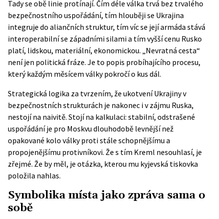
Tady se obě linie protínají. Čím déle válka trvá bez trvalého
bezpečnostního uspořádání, tím hlouběji se Ukrajina
integruje do aliančních struktur, tím víc se její armáda stává
interoperabilní se západními silami a tím vyšší cenu Rusko
platí, lidskou, materiální, ekonomickou. „Nevratná cesta“
není jen politická fráze. Je to popis probíhajícího procesu,
který každým měsícem války pokročí o kus dál.
Strategická logika za tvrzením, že ukotvení Ukrajiny v
bezpečnostních strukturách je nakonec i v zájmu Ruska,
nestojí na naivitě. Stojí na kalkulaci: stabilní, odstrašené
uspořádání je pro Moskvu dlouhodobě levnější než
opakované kolo války proti stále schopnějšímu a
propojenějšímu protivníkovi. Že s tím Kreml nesouhlasí, je
zřejmé. Že by měl, je otázka, kterou mu
kyjevská tiskovka
položila nahlas.
Symbolika místa jako zpráva sama o
sobě