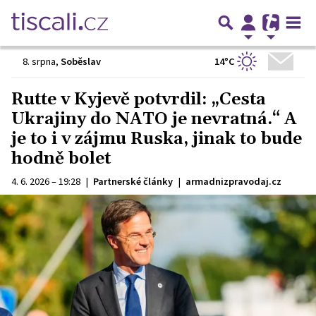
14°C
8. srpna
,
Soběslav
Rutte v Kyjevě potvrdil: „Cesta
Ukrajiny do NATO je nevratná.“ A
je to i v zájmu Ruska, jinak to bude
hodně bolet
4. 6. 2026 – 19:28
|
Partnerské články
|
armadnizpravodaj.cz