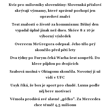
Kvíz pro milovníky slovenštiny: Slovenská přísloví
skrývají významy, které správně pochopí jen
opravdoví znalci
Test znalostí o životě za komunismu: Běžný den
vypadal úplně jinak než dnes. Skóre 8 z 10 je
výborný výsledek
Overeem McGregora odepsal. Jeho tělo prý
skončilo před pěti lety
Dva týdny po Furym čeká Wacha šest soupeřů. Do
klece půjdou po dvojicích
Szabová možná v Oktagonu skončila. Novotný ji už
vidí v UFC
Usyk říká, že box je sport pro chudé. Luxus podle
něj bere motivaci
Vémola prodává své slavné „géčko“. Za Mercedes
chce téměř 4,5 milionu