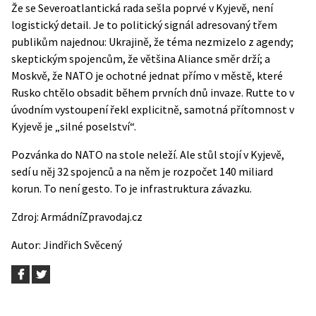
Že se Severoatlantická rada sešla poprvé v Kyjevě, není
logistický detail. Je to politický signál adresovaný třem
publikům najednou: Ukrajině, že téma nezmizelo z agendy;
skeptickým spojencům, že většina Aliance směr drží; a
Moskvě, že NATO je ochotné jednat přímo v městě, které
Rusko chtělo obsadit během prvních dnů invaze. Rutte to v
úvodním vystoupení řekl explicitně, samotná přítomnost v
Kyjevě je „silné poselství“.
Pozvánka do NATO na stole neleží. Ale stůl stojí v Kyjevě,
sedí u něj 32 spojenců a na něm je rozpočet 140 miliard
korun. To není gesto. To je infrastruktura závazku.
Zdroj:
ArmádníZpravodaj.cz
Autor:
Jindřich Svěcený