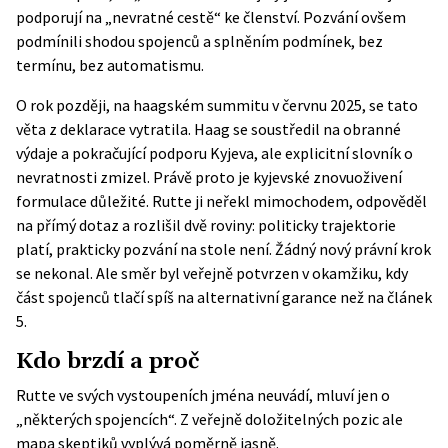
podporují na „nevratné cestě“ ke členství. Pozvání ovšem
podmínili shodou spojenců a splněním podmínek, bez
termínu, bez automatismu.
O rok později, na haagském summitu v červnu 2025, se tato
věta z deklarace vytratila. Haag se soustředil na obranné
výdaje a pokračující podporu Kyjeva, ale explicitní slovník o
nevratnosti zmizel. Právě proto je kyjevské znovuoživení
formulace důležité. Rutte ji neřekl mimochodem, odpověděl
na přímý dotaz a rozlišil dvě roviny: politicky trajektorie
platí, prakticky pozvání na stole není. Žádný nový právní krok
se nekonal. Ale směr byl veřejně potvrzen v okamžiku, kdy
část spojenců tlačí spíš na alternativní garance než na článek
5.
Kdo brzdí a proč
Rutte ve svých vystoupeních jména neuvádí, mluví jen o
„některých spojencích“. Z veřejně doložitelných pozic ale
mapa skeptiků vyplývá poměrně jasně.