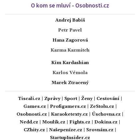
O kom se mluví - Osobnosti.cz
Andrej Babiš
Petr Pavel
Hana Zagorová
Kazma Kazmitch
Kim Kardashian
Karlos Vémola
Marek Ztracený
Tiscali.cz
|
Zprávy
|
Sport
|
Ženy
|
Cestování
|
Games.cz
|
Profigamers.cz
|
ZeStolu.cz
|
Osobnosti.cz
|
Karaoketexty.cz
|
Úschovna.cz
|
Nedd.cz
|
Moulík.cz
|
Fights.cz
|
Dokina.cz
|
CZhity.cz
|
Našepeníze.cz
|
Srovnám.cz
|
StartupInsider.cz