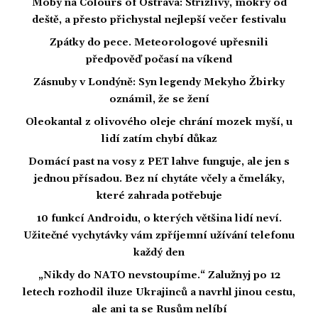
Moby na Colours of Ostrava: Střízlivý, mokrý od
deště, a přesto přichystal nejlepší večer festivalu
Zpátky do pece. Meteorologové upřesnili
předpověď počasí na víkend
Zásnuby v Londýně: Syn legendy Mekyho Žbirky
oznámil, že se žení
Oleokantal z olivového oleje chrání mozek myší, u
lidí zatím chybí důkaz
Domácí past na vosy z PET lahve funguje, ale jen s
jednou přísadou. Bez ní chytáte včely a čmeláky,
které zahrada potřebuje
10 funkcí Androidu, o kterých většina lidí neví.
Užitečné vychytávky vám zpříjemní užívání telefonu
každý den
„Nikdy do NATO nevstoupíme.“ Zalužnyj po 12
letech rozhodil iluze Ukrajinců a navrhl jinou cestu,
ale ani ta se Rusům nelíbí