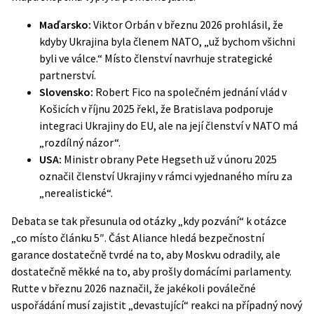
Maďarsko:
Viktor Orbán v březnu 2026 prohlásil, že
kdyby Ukrajina byla členem NATO, „už bychom všichni
byli ve válce.“ Místo členství navrhuje strategické
partnerství.
Slovensko:
Robert Fico na společném jednání vlád v
Košicích v říjnu 2025 řekl, že Bratislava podporuje
integraci Ukrajiny do EU, ale na její členství v NATO má
„rozdílný názor“.
USA:
Ministr obrany Pete Hegseth už v únoru 2025
označil členství Ukrajiny v rámci vyjednaného míru za
„nerealistické“.
Debata se tak přesunula od otázky „kdy pozvání“ k otázce
„co místo článku 5″. Část Aliance hledá bezpečnostní
garance dostatečně tvrdé na to, aby Moskvu odradily, ale
dostatečně měkké na to, aby prošly domácími parlamenty.
Rutte v březnu 2026 naznačil, že jakékoli poválečné
uspořádání musí zajistit „devastující“ reakci na případný nový