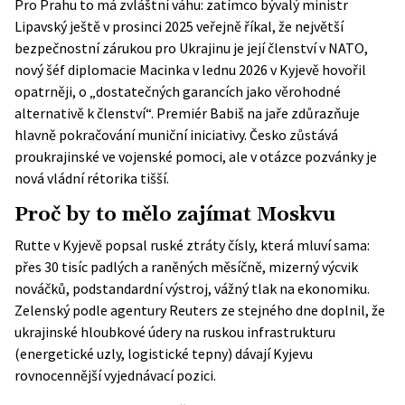
Pro Prahu to má zvláštní váhu: zatímco bývalý ministr
Lipavský ještě v prosinci 2025 veřejně říkal, že největší
bezpečnostní zárukou pro Ukrajinu je její členství v NATO,
nový šéf diplomacie Macinka v lednu 2026 v Kyjevě hovořil
opatrněji, o „dostatečných garancích jako věrohodné
alternativě k členství“. Premiér Babiš na jaře zdůrazňuje
hlavně pokračování muniční iniciativy. Česko zůstává
proukrajinské ve vojenské pomoci, ale v otázce pozvánky je
nová vládní rétorika tišší.
Proč by to mělo zajímat Moskvu
Rutte v Kyjevě popsal ruské ztráty čísly, která mluví sama:
přes 30 tisíc padlých a raněných měsíčně, mizerný výcvik
nováčků, podstandardní výstroj, vážný tlak na ekonomiku.
Zelenský podle agentury
Reuters
ze stejného dne doplnil, že
ukrajinské hloubkové údery na ruskou infrastrukturu
(energetické uzly, logistické tepny) dávají Kyjevu
rovnocennější vyjednávací pozici.