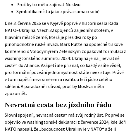
Proč by to mělo zajímat Moskvu
Symbolika místa jako zpráva sama o sobě
Dne 3. června 2026 se v Kyjevě poprvé v historii sešla Rada
NATO–Ukrajina. Všech 32 spojenců za jedním stolem, v
hlavním městě země, která je přes dva roky po
plnohodnotné ruské invazi. Mark Rutte na společné tiskové
konferenci s Volodymyrem Zelenským zopakoval formulaci z
washingtonského summitu 2024: Ukrajina je na „nevratné
cestě“ do Aliance. Vzápětí ale přiznal, co každý v sále věděl,
pro formální pozvání jednomyslnost stále neexistuje. Právě
v tom napětí mezi směrem a realitou leží jádro celého
sdělení. A paradoxně i důvod, proč by Moskva měla
zpozornět.
Nevratná cesta bez jízdního řádu
Slovní spojení „nevratná cesta“ má svůj rodný list. Poprvé se
objevilo ve
washingtonské deklaraci
z července 2024, kde lídři
NATO napsali, že „budoucnost Ukrajiny je v NATO“ a že ji